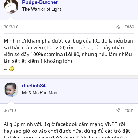
Pudge-Butcher
The Warrior of Light
30/3/10
#930
Mình mới khám phá được cái bug của RC, đó là nếu bạn
sa thải nhân viên (Tốn 200) rồi thuê lại, lúc này nhân
viên sẽ đầy 100% stamina (Lời 80, nhưng nếu làm nhiều
lần sẽ tiết kiệm 1 khoảng lớn)
...
ductinh84
Mr & Ms Pac-Man
3/7/10
#931
Ai giúp mình với...! giờ facebook cấm mạng VNPT rồi
hay sao giờ ko vào chơi được nữa, dùng đủ các trò đặt
lại DNS cũng ko vào được (vào được facebook nhưng