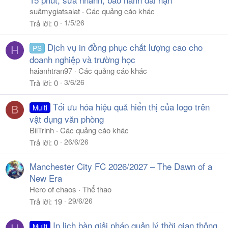
suâmygiatsalat
Các quảng cáo khác
1/5/26
Trả lời
0
Dịch vụ in đồng phục chất lượng cao cho
PS
H
doanh nghiệp và trường học
haianhtran97
Các quảng cáo khác
3/6/26
Trả lời
0
Tối ưu hóa hiệu quả hiển thị của logo trên
Multi
B
vật dụng văn phòng
BiiTrinh
Các quảng cáo khác
26/6/26
Trả lời
0
Manchester City FC 2026/2027 – The Dawn of a
New Era
Hero of chaos
Thể thao
29/6/26
Trả lời
19
In lịch bàn giải pháp quản lý thời gian thông
Multi