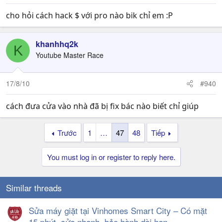
cho hỏi cách hack $ với pro nào bik chỉ em :P
khanhhq2k
K
Youtube Master Race
17/8/10
#940
cách đưa cửa vào nhà đã bị fix bác nào biết chỉ giúp
Trước
1
…
47
48
Tiếp
You must log in or register to reply here.
Similar threads
Sửa máy giặt tại Vinhomes Smart City – Có mặt
15 phút, sửa nhanh, bảo hành dài hạn