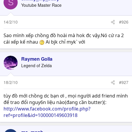
S
Youtube Master Race
14/2/10
#926
Sao mình xếp chồng đồ hoài mà hok đc vậy.Nó cứ ra 2
cái xếp kế nhau
Ai bjk chỉ myk` với
Raymen Golla
Legend of Zelda
18/2/10
#927
tùy đồ mới chồng dc bạn ơi , mọi người add friend mình
để trao đổi nguy6n liệu nào(đang cần butter)(:
http://www.facebook.com/profile.php?
ref=profile&id=100000149603918