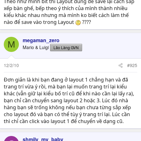
Theo như mình bít thì Layout dùng để save lại cách sắp
xếp bàn ghế, bếp theo ý thích của mình thành nhiều
kiểu khác nhau nhưng mà mình ko biết cách làm thế
nào để save vào trong Layout
????
megaman_zero
M
Mario & Luigi
Lão Làng GVN
12/2/10
#925
Đơn giản là khi bạn đang ở layout 1 chẳng hạn và đã
trang trí vừa ý rồi, mà bạn lại muốn trang trí lại kiểu
khác (vẫn giữ lại kiểu bố trí cũ để khi nào cần lại lấy ra),
bạn chỉ cần chuyển sang layout 2 hoặc 3. Lúc đó nhà
hàng bạn sẽ trống không nếu bạn chưa từng sắp xếp
cho layout đó và bạn có thể tùy ý trang trí lại. Lúc cần
thì chỉ cần click vào layout 1 để chuyển về dạng cũ.
shmily_my_baby