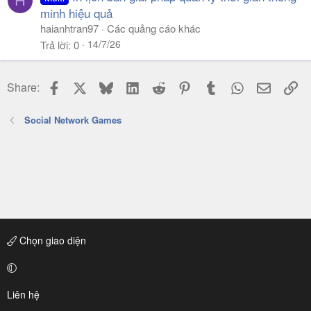
H
minh hiệu quả
haianhtran97
Các quảng cáo khác
14/7/26
Trả lời
0
Facebook
X
Bluesky
LinkedIn
Reddit
Pinterest
Tumblr
WhatsApp
Email
Li
Share:
Social Network Games
Chọn giao diện
Liên hệ