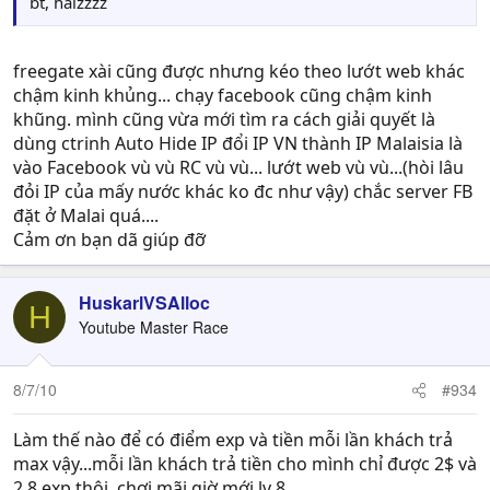
bt, haizzzz
freegate xài cũng được nhưng kéo theo lướt web khác
chậm kinh khủng... chạy facebook cũng chậm kinh
khũng. mình cũng vừa mới tìm ra cách giải quyết là
dùng ctrinh Auto Hide IP đổi IP VN thành IP Malaisia là
vào Facebook vù vù RC vù vù... lướt web vù vù...(hòi lâu
đỏi IP của mấy nước khác ko đc như vậy) chắc server FB
đặt ở Malai quá....
Cảm ơn bạn dã giúp đỡ
HuskarlVSAlloc
H
Youtube Master Race
8/7/10
#934
Làm thế nào để có điểm exp và tiền mỗi lần khách trả
max vậy...mỗi lần khách trả tiền cho mình chỉ được 2$ và
2,8 exp thôi..chơi mãi giờ mới lv 8 ...