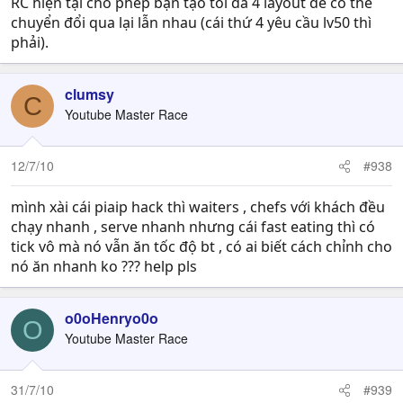
RC hiện tại cho phép bạn tạo tối đa 4 layout để có thể
chuyển đổi qua lại lẫn nhau (cái thứ 4 yêu cầu lv50 thì
phải).
clumsy
C
Youtube Master Race
12/7/10
#938
mình xài cái piaip hack thì waiters , chefs với khách đều
chạy nhanh , serve nhanh nhưng cái fast eating thì có
tick vô mà nó vẫn ăn tốc độ bt , có ai biết cách chỉnh cho
nó ăn nhanh ko ??? help pls
o0oHenryo0o
O
Youtube Master Race
31/7/10
#939