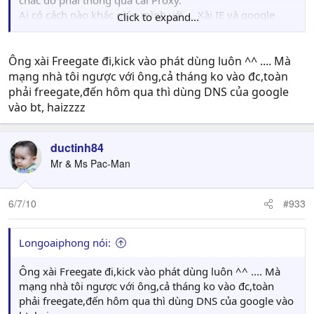
chắc do phải thông qua cái Proxy.
Ai có cách nào khác giúp mình với.... Xài IE và google
Click to expand...
chrom hệ điều hành Win 7 pro
Ông xài Freegate đi,kick vào phát dùng luôn ^^ .... Mà
mạng nhà tôi ngược với ông,cả tháng ko vào đc,toàn
phải freegate,đến hôm qua thì dùng DNS của google
vào bt, haizzzz
ductinh84
Mr & Ms Pac-Man
6/7/10
#933
Longoaiphong nói:
Ông xài Freegate đi,kick vào phát dùng luôn ^^ .... Mà
mạng nhà tôi ngược với ông,cả tháng ko vào đc,toàn
phải freegate,đến hôm qua thì dùng DNS của google vào