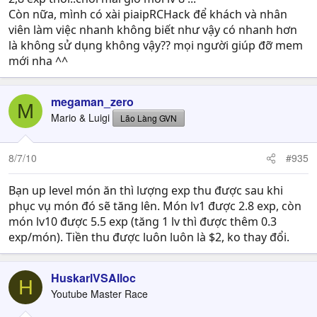
Còn nữa, mình có xài piaipRCHack để khách và nhân
viên làm việc nhanh không biết như vậy có nhanh hơn
là không sử dụng không vậy?? mọi người giúp đỡ mem
mới nha ^^
megaman_zero
M
Mario & Luigi
Lão Làng GVN
8/7/10
#935
Bạn up level món ăn thì lượng exp thu được sau khi
phục vụ món đó sẽ tăng lên. Món lv1 được 2.8 exp, còn
món lv10 được 5.5 exp (tăng 1 lv thì được thêm 0.3
exp/món). Tiền thu được luôn luôn là $2, ko thay đổi.
HuskarlVSAlloc
H
Youtube Master Race