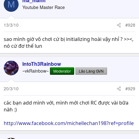
ma_manh
M
Youtube Master Race
13/3/10
#928
sao mình giờ vô chơi cứ bị initializing hoài vậy nhỉ ? >><,
nó cứ đơ thế lun
IntoTh3Rainbow
~vkRainbow~
Moderator
Lão Làng GVN
20/3/10
#929
các bạn add mình với, mình mới chơi RC được vài bữa
nàh :)
http://www.facebook.com/michellechan198?ref=profile