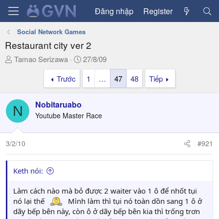
Đăng nhập
Register
Social Network Games
Restaurant city ver 2
T
N
Tamao Serizawa
27/8/09
h
g
Trước
1
…
47
48
Tiếp
r
à
e
y
a
g
Nobitaruabo
N
d
ử
Youtube Master Race
s
i
t
a
3/2/10
#921
r
t
Keth nói:
e
r
Làm cách nào mà bỏ được 2 waiter vào 1 ô để nhốt tụi
nó lại thế
Mình làm thì tụi nó toàn dồn sang 1 ô ở
dãy bếp bên này, còn ô ở dãy bếp bên kia thì trống trơn