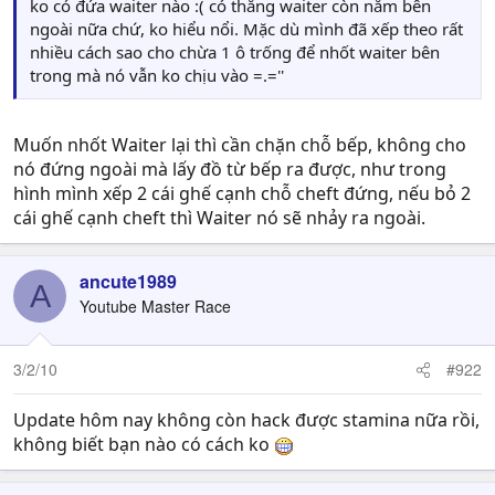
ko có đứa waiter nào :( có thằng waiter còn nằm bên
ngoài nữa chứ, ko hiểu nổi. Mặc dù mình đã xếp theo rất
nhiều cách sao cho chừa 1 ô trống để nhốt waiter bên
trong mà nó vẫn ko chịu vào =.=''
Muốn nhốt Waiter lại thì cần chặn chỗ bếp, không cho
nó đứng ngoài mà lấy đồ từ bếp ra được, như trong
hình mình xếp 2 cái ghế cạnh chỗ cheft đứng, nếu bỏ 2
cái ghế cạnh cheft thì Waiter nó sẽ nhảy ra ngoài.
ancute1989
A
Youtube Master Race
3/2/10
#922
Update hôm nay không còn hack được stamina nữa rồi,
không biết bạn nào có cách ko