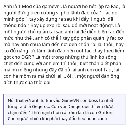
Anh là 1 Mod của gamevn , là người hò hét lập ra Fac , là
người đứng trên cương vị phó lãnh đạo của 1 Fac do
mình góp 1 tay xây dựng ra sau khi đẩy 1 người đã
thông báo " Boy up exp rồi sau đó mới hoạt động". Là
một người chủ quản tại sao anh lại để diễn biến fac đến
mức như thế , anh có thể 1 tay góp phần quản lý fac cơ
mà hay anh chưa làm đến nơi đến chốn rồi lại thôi , hay
ko đủ năng lực làm lãnh đạo nên uot fac chạy theo liếm
gót cho DGR ? Là một trong những thủ lĩnh ko sống
chết đến cùng với anh em thì thôi , biết thân biết phận
mà im miệng nhưng đây đã bỏ lại anh em uot Fac , lại
còn há mồm ra mà chửi lại ... ôi ... một người đàn ông
đích thực của thời đại.
Nói thật với anh từ khi vào GameVN con boss to nhất
từng raid là Gegero... Còn với Dangerous thì em được
chạm đến 1 thứ mạnh hơn cả trăm lần là con Griffon.
Con người nhiều khi phải thay đổi theo hoàn cảnh