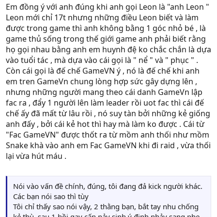
Em đồng ý với anh đúng khi anh gọi Leon là "anh Leon "
Leon mới chỉ 17t nhưng những điều Leon biết và làm
được trong game thì anh không bằng 1 góc nhỏ bé , là
game thủ sống trong thế giới game anh phải biết rằng
họ gọi nhau bằng anh em huynh đệ ko chắc chắn là dựa
vào tuổi tác , mà dựa vào cái gọi là " nể " và " phục " .
Còn cái gọi là đế chế GameVN ý , nó là đế chế khi anh
em tren GameVn chung lòng hợp sức gây dựng lên ,
nhưng những người mang theo cái danh GameVn lập
fac ra , đẩy 1 người lên làm leader rồi uot fac thì cái đế
chế ấy đã mất từ lâu rồi , nó suy tàn bởi những kẻ giống
anh đấy , bởi cái kẻ hot thì hay mà làm ko được . Cái từ
"Fac GameVN" được thốt ra từ mồm anh thối như mồm
Snake khà vào anh em Fac GameVN khi đi raid , vừa thối
lại vừa hút máu .
Nói vào vấn đề chính, đúng, tôi đang đả kick người khác.
Các bạn nói sao thì tùy
Tôi chỉ thấy sao nói vậy, 2 thằng bạn, bắt tay nhu chống
kẻ thù, sau 1 hồi gay cấn nảy sinh ý định nhảy sang phe