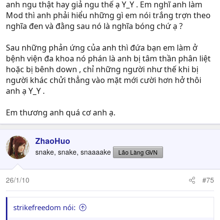
anh ngu thật hay giả ngu thế ạ Y_Y . Em nghĩ anh làm
Mod thì anh phải hiểu những gì em nói trắng trợn theo
nghĩa đen và đằng sau nó là nghĩa bóng chứ ạ ?
Sau những phản ứng của anh thì đứa bạn em làm ở
bệnh viện đa khoa nó phán là anh bị tâm thần phân liệt
hoặc bị bênh down , chỉ những người như thế khi bị
người khác chửi thẳng vào mặt mới cười hơn hở thôi
anh ạ Y_Y .
Em thương anh quá cơ anh ạ.
ZhaoHuo
snake, snake, snaaaake
Lão Làng GVN
26/1/10
#75
strikefreedom nói: