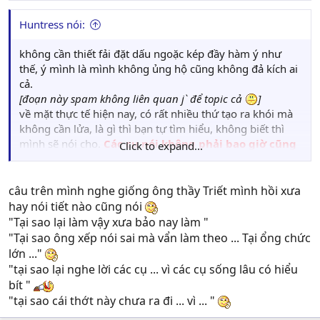
Huntress nói:
không cần thiết fải đặt dấu ngoặc kép đầy hàm ý như
thế, ý mình là mình không ủng hộ cũng không đả kích ai
cả.
[đoạn này spam không liên quan j` để topic cả
]
về mặt thực tế hiện nay, có rất nhiều thứ tạo ra khói mà
không cần lửa, là gì thì bạn tự tìm hiểu, không biết thì
mình sẽ nói cho.
Các cụ nói không phải bao giờ cũng
Click to expand...
đúng
câu trên mình nghe giống ông thầy Triết mình hồi xưa
hay nói tiết nào cũng nói
"Tại sao lại làm vậy xưa bảo nay làm "
"Tại sao ông xếp nói sai mà vẩn làm theo ... Tại ổng chức
lớn ..."
"tại sao lại nghe lời các cụ ... vì các cụ sống lâu có hiểu
bít "
"tại sao cái thớt này chưa ra đi ... vì ... "