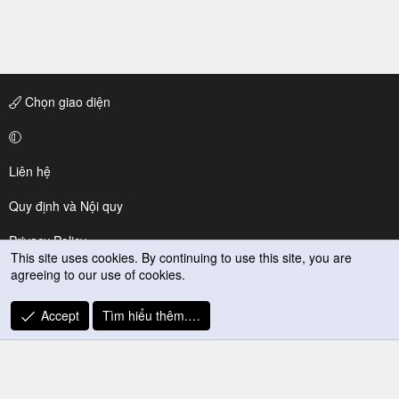
Chọn giao diện
Liên hệ
Quy định và Nội quy
Privacy Policy
This site uses cookies. By continuing to use this site, you are
agreeing to our use of cookies.
Trợ giúp
R
Accept
Tìm hiểu thêm.…
S
S