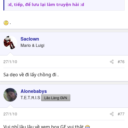
:d, tiếp, để lưu lại làm truyện hài :d
.
Saclown
Mario & Luigi
27/1/10
#76
Sa dẹo về đi lấy chồng đi .
Alonebabys
T.E.T.Я.I.S
Lão Làng GVN
27/1/10
#77
Vui nhỉ lâu lâu về xem box GE vui thật