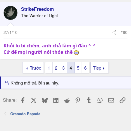
StrikeFreedom
The Warrior of Light
27/1/10
#80
Khỏi lo bị chém, anh chả làm gì đâu ^_^
Cứ để mọi người nói thỏa thê
Trước
1
2
3
4
5
6
Tiếp
Không mở trả lời sau này.
Facebook
X
Bluesky
LinkedIn
Reddit
Pinterest
Tumblr
WhatsApp
Email
Li
Share:
Granado Espada