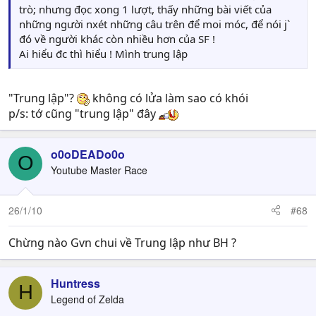
trò; nhưng đọc xong 1 lượt, thấy những bài viết của
những người nxét những câu trên để moi móc, để nói j`
đó về người khác còn nhiều hơn của SF !
Ai hiểu đc thì hiểu ! Mình trung lập
"Trung lập"?
không có lửa làm sao có khói
p/s: tớ cũng "trung lập" đây
o0oDEADo0o
O
Youtube Master Race
26/1/10
#68
Chừng nào Gvn chui về Trung lập như BH ?
Huntress
H
Legend of Zelda