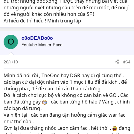
đủ trò; nhưng đọc xong 1 lượt, thấy những bài viết của
những người nxét những câu trên để moi móc, để nói j`
đó về người khác còn nhiều hơn của SF !
Ai hiểu đc thì hiểu ! Mình trung lập
o0oDEADo0o
O
Youtube Master Race
26/1/10
#64
Mình đã nói rồi , TheOne hay DGR hay gì gì cũng thế ,
các bạn cứ dại dột nhằm vào 1 mục tiêu để đả kích , để
chống phá , để đề cao thì cẩn thận cái lưng .
Đó là cách chơi cục bộ và không có căn bản về GO . Các
bạn đã từng gáy
, các bạn từng hô hào ? Vâng , chính
các bạn đã từng .
Và hiện tại , các bạn đang tận hưởng cảm giác war fac
như thế nào .
Gvn lại đưa thằng nhóc Leon cầm fac , hết thời .
đang