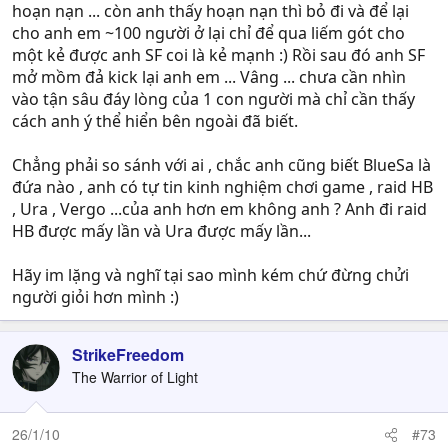
hoạn nạn ... còn anh thấy hoạn nạn thì bỏ đi và để lại
cho anh em ~100 người ở lại chỉ để qua liếm gót cho
một kẻ được anh SF coi là kẻ mạnh :) Rồi sau đó anh SF
mở mồm đả kick lại anh em ... Vâng ... chưa cần nhìn
vào tận sâu đáy lòng của 1 con người mà chỉ cần thấy
cách anh ý thể hiển bên ngoài đã biết.
Chẳng phải so sánh với ai , chắc anh cũng biết BlueSa là
đứa nào , anh có tự tin kinh nghiệm chơi game , raid HB
, Ura , Vergo ...của anh hơn em không anh ? Anh đi raid
HB được mấy lần và Ura được mấy lần...
Hãy im lặng và nghĩ tại sao mình kém chứ đừng chửi
người giỏi hơn mình :)
StrikeFreedom
The Warrior of Light
26/1/10
#73