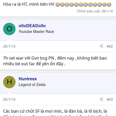
Hóa ra là HT, mình bên HV
Chỉnh sửa cuối:
26/1/10
o0oDEADo0o
O
Youtube Master Race
26/1/10
#62
7h set war với Gvn bsg PN , đêm nay , không biết bao
nhiêu bé out fac để yên ổn đây .
Huntress
H
Legend of Zelda
26/1/10
#63
Các bạn cứ chửi SF là moi móc, là đàn bà, là lố bịch, là