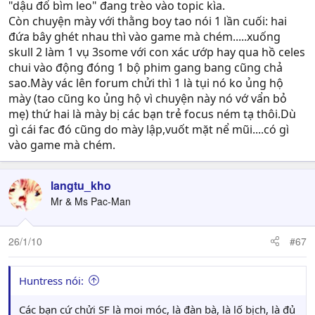
"dậu đổ bìm leo" đang trèo vào topic kìa.
Còn chuyện mày với thằng boy tao nói 1 lần cuối: hai
đứa bây ghét nhau thì vào game mà chém.....xuống
skull 2 làm 1 vụ 3some với con xác ướp hay qua hồ celes
chui vào động đóng 1 bộ phim gang bang cũng chả
sao.Mày vác lên forum chửi thì 1 là tụi nó ko ủng hộ
mày (tao cũng ko ủng hộ vì chuyện này nó vớ vẩn bỏ
mẹ) thứ hai là mày bị các bạn trẻ focus ném tạ thôi.Dù
gì cái fac đó cũng do mày lập,vuốt mặt nể mũi....có gì
vào game mà chém.
langtu_kho
Mr & Ms Pac-Man
26/1/10
#67
Huntress nói:
Các bạn cứ chửi SF là moi móc, là đàn bà, là lố bịch, là đủ