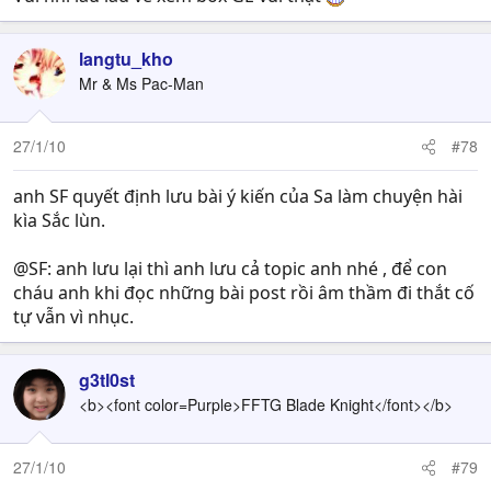
langtu_kho
Mr & Ms Pac-Man
27/1/10
#78
anh SF quyết định lưu bài ý kiến của Sa làm chuyện hài
kìa Sắc lùn.
@SF: anh lưu lại thì anh lưu cả topic anh nhé , để con
cháu anh khi đọc những bài post rồi âm thầm đi thắt cố
tự vẫn vì nhục.
g3tl0st
<b><font color=Purple>FFTG Blade Knight</font></b>
27/1/10
#79