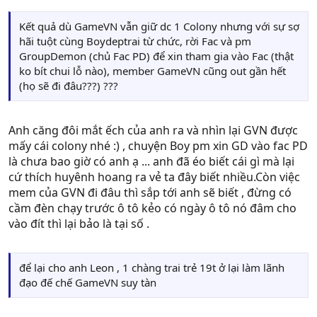
Kết quả dù GameVN vẫn giữ dc 1 Colony nhưng với sự sợ
hãi tuột cùng Boydeptrai từ chức, rời Fac và pm
GroupDemon (chủ Fac PD) để xin tham gia vào Fac (thật
ko bít chui lỗ nào), member GameVN cũng out gần hết
(họ sẽ đi đâu???) ???
Anh căng đôi mắt ếch của anh ra và nhìn lại GVN được
mấy cái colony nhé :) , chuyện Boy pm xin GD vào fac PD
là chưa bao giờ có anh ạ ... anh đã éo biết cái gì mà lại
cứ thích huyênh hoang ra vẻ ta đây biết nhiều.Còn việc
mem của GVN đi đâu thì sắp tới anh sẽ biết , đừng có
cầm đèn chạy trước ô tô kẻo có ngày ô tô nó đâm cho
vào đít thì lại bảo là tại số .
để lại cho anh Leon , 1 chàng trai trẻ 19t ở lại làm lãnh
đạo đế chế GameVN suy tàn