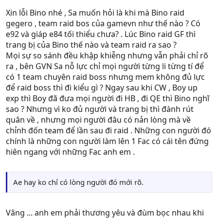
Xin lỗi Bino nhé , Sa muốn hỏi là khi mà Bino raid
gegero , team raid bos của gamevn như thế nào ? Có
e92 và giáp e84 tối thiểu chưa? . Lúc Bino raid GF thì
trang bị của Bino thế nào và team raid ra sao ?
Mọi sự so sánh đều khập khiễng nhưng vẫn phải chỉ rõ
ra , bên GVN Sa nỗ lực chỉ mọi người từng li từng tí để
có 1 team chuyên raid boss nhưng mem không đủ lực
để raid boss thì đi kiểu gì ? Ngay sau khi CW , Boy up
exp thì Boy đã đưa mọi người đi HB , đi QE thì Bino nghĩ
sao ? Nhưng vì ko đủ người và trang bị thì đành rút
quân về , nhưng mọi người đâu có nản lòng mà về
chỉnh đốn team để lần sau đi raid . Những con người đó
chính là những con người làm lên 1 Fac có cái tên đứng
hiên ngang với những Fac anh em .
Ae hay ko chỉ có lòng người đó mới rõ.
Vâng ... anh em phải thương yêu và đùm bọc nhau khi