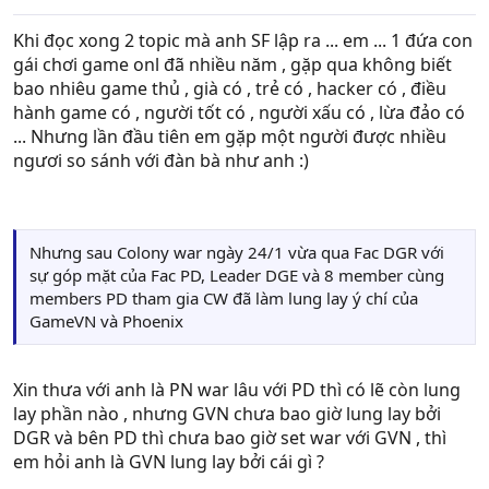
Khi đọc xong 2 topic mà anh SF lập ra ... em ... 1 đứa con
gái chơi game onl đã nhiều năm , gặp qua không biết
bao nhiêu game thủ , già có , trẻ có , hacker có , điều
hành game có , người tốt có , người xấu có , lừa đảo có
... Nhưng lần đầu tiên em gặp một người được nhiều
ngươi so sánh với đàn bà như anh :)
Nhưng sau Colony war ngày 24/1 vừa qua Fac DGR với
sự góp mặt của Fac PD, Leader DGE và 8 member cùng
members PD tham gia CW đã làm lung lay ý chí của
GameVN và Phoenix
Xin thưa với anh là PN war lâu với PD thì có lẽ còn lung
lay phần nào , nhưng GVN chưa bao giờ lung lay bởi
DGR và bên PD thì chưa bao giờ set war với GVN , thì
em hỏi anh là GVN lung lay bởi cái gì ?