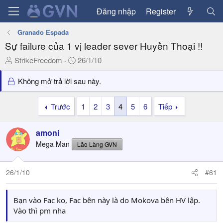
Đăng nhập
Register
Granado Espada
Sự failure của 1 vị leader sever Huyền Thoại !!
T
N
StrikeFreedom
26/1/10
h
g
r
à
Không mở trả lời sau này.
e
y
a
g
Trước
1
2
3
4
5
6
Tiếp
d
ử
s
i
amoni
t
a
Mega Man
Lão Làng GVN
r
t
26/1/10
#61
e
r
Bạn vào Fac ko, Fac bên này là do Mokova bên HV lập.
Vào thì pm nha