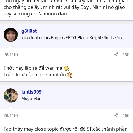
chờ ngày nó del fac . Chẹp . Giao key fac cho ai chứ giao
cho thằng bé ấy , mình rất vui đấy Boy . Năn nỉ nó giao
key lại cũng chưa muộn đâu .
g3tl0st
<b><font color=Purple>FFTG Blade Knight</font></b>
26/1/10
#65
Thớt này lập ra để war mà
Toàn lí sự cùn nghe phát ớn
lantis999
Mega Man
26/1/10
#66
Tao tháy m̀ay close topic được rồi đó SF,các thành phần