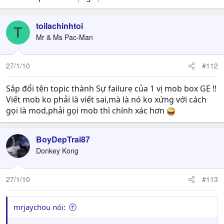
toilachinhtoi
T
Mr & Ms Pac-Man
27/1/10
#112
Sắp đổi tên topic thành Sự failure của 1 vị mob box GE !!
Viết mob ko phải là viết sai,mà là nó ko xứng với cách
gọi là mod,phải gọi mob thì chính xác hơn
BoyDepTrai87
Donkey Kong
27/1/10
#113
mrjaychou nói: