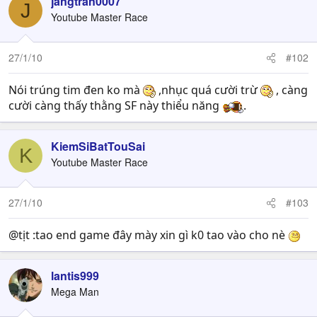
jangtran0007
J
Youtube Master Race
27/1/10
#102
Nói trúng tim đen ko mà
,nhục quá cười trừ
, càng
cười càng thấy thằng SF này thiểu năng
.
KiemSiBatTouSai
K
Youtube Master Race
27/1/10
#103
@tịt :tao end game đây mày xin gì k0 tao vào cho nè
lantis999
Mega Man