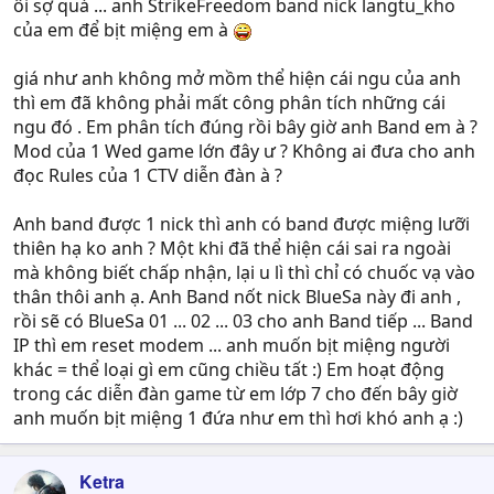
ôi sợ quá ... anh StrikeFreedom band nick langtu_kho
của em để bịt miệng em à
giá như anh không mở mồm thể hiện cái ngu của anh
thì em đã không phải mất công phân tích những cái
ngu đó . Em phân tích đúng rồi bây giờ anh Band em à ?
Mod của 1 Wed game lớn đây ư ? Không ai đưa cho anh
đọc Rules của 1 CTV diễn đàn à ?
Anh band được 1 nick thì anh có band được miệng lưỡi
thiên hạ ko anh ? Một khi đã thể hiện cái sai ra ngoài
mà không biết chấp nhận, lại u lì thì chỉ có chuốc vạ vào
thân thôi anh ạ. Anh Band nốt nick BlueSa này đi anh ,
rồi sẽ có BlueSa 01 ... 02 ... 03 cho anh Band tiếp ... Band
IP thì em reset modem ... anh muốn bịt miệng người
khác = thể loại gì em cũng chiều tất :) Em hoạt động
trong các diễn đàn game từ em lớp 7 cho đến bây giờ
anh muốn bịt miệng 1 đứa như em thì hơi khó anh ạ :)
Ketra