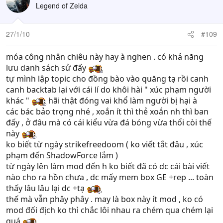
Legend of Zelda
27/1/10
#109
móa công nhân chiêu này hay à nghen . có khả năng
lưu danh sách sử đấy
tự mình lập topic cho đồng bào vào quăng tạ rồi canh
canh backtab lại với cái lí do khôi hài " xúc phạm người
khác "
hãi thật đóng vai khổ làm người bị hại à
các bác bảo trọng nhé , xoắn ít thì thẻ xoắn nh thì ban
đấy , ở đâu mà có cái kiểu vừa đá bóng vừa thổi còi thế
này
ko biết từ ngày strikefreedoom ( ko viết tắt đâu , xúc
phạm đến ShadowForce lắm )
từ ngày lên làm mod đến h ko biết đã có dc cái bài viết
nào cho ra hồn chưa , dc mấy mem box GE +rep ... toàn
thấy lâu lâu lại dc +tạ
thế mà vẫn phây phây . may là box này ít mod , ko có
mod đối địch ko thì chắc lôi nhau ra chém qua chém lại
quá