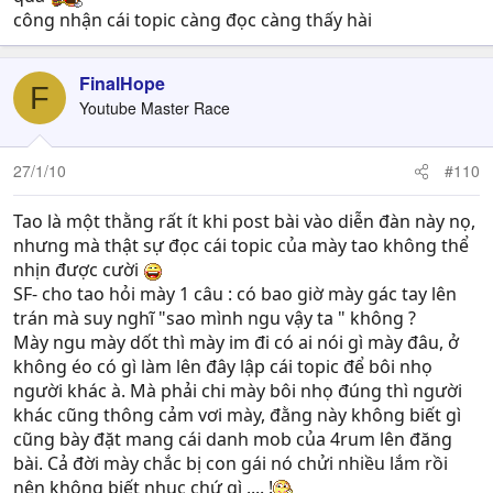
công nhận cái topic càng đọc càng thấy hài
FinalHope
F
Youtube Master Race
27/1/10
#110
Tao là một thằng rất ít khi post bài vào diễn đàn này nọ,
nhưng mà thật sự đọc cái topic của mày tao không thể
nhịn được cười
SF- cho tao hỏi mày 1 câu : có bao giờ mày gác tay lên
trán mà suy nghĩ "sao mình ngu vậy ta " không ?
Mày ngu mày dốt thì mày im đi có ai nói gì mày đâu, ở
không éo có gì làm lên đây lập cái topic để bôi nhọ
người khác à. Mà phải chi mày bôi nhọ đúng thì người
khác cũng thông cảm vơi mày, đằng này không biết gì
cũng bày đặt mang cái danh mob của 4rum lên đăng
bài. Cả đời mày chắc bị con gái nó chửi nhiều lắm rồi
nên không biết nhục chứ gì .... !