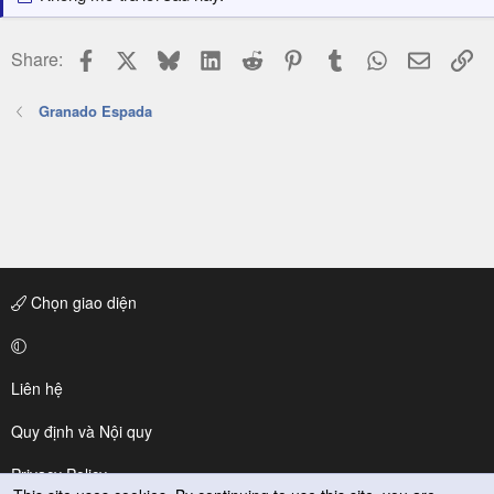
Facebook
X
Bluesky
LinkedIn
Reddit
Pinterest
Tumblr
WhatsApp
Email
Li
Share:
Granado Espada
Chọn giao diện
Liên hệ
Quy định và Nội quy
Privacy Policy