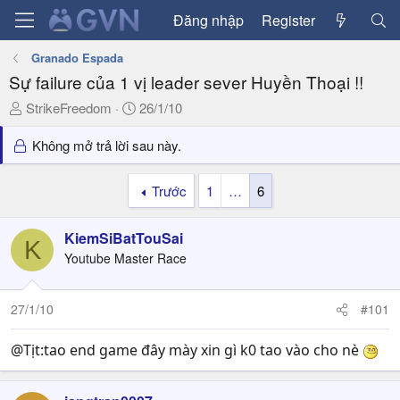
Đăng nhập
Register
Granado Espada
Sự failure của 1 vị leader sever Huyền Thoại !!
T
N
StrikeFreedom
26/1/10
h
g
r
à
Không mở trả lời sau này.
e
y
a
g
Trước
1
…
6
d
ử
s
i
KiemSiBatTouSai
t
K
a
Youtube Master Race
r
t
27/1/10
#101
e
r
@Tịt:tao end game đây mày xin gì k0 tao vào cho nè