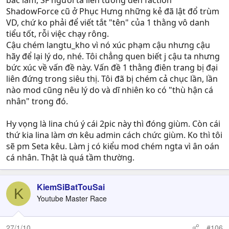
bác lắm, SF người ta liên tưởng đến faction
ShadowForce cũ ở Phục Hưng những kẻ đã lật đổ trùm
VD, chứ ko phải để viết tắt "tên" của 1 thằng vô danh
tiểu tốt, rỗi việc chạy rông.
Cậu chém langtu_kho vì nó xúc phạm cậu nhưng cậu
hãy để lại lý do, nhé. Tôi chẳng quen biết j cậu ta nhưng
bức xúc về vấn đề này. Vấn đề 1 thằng điên trang bị đại
liên đứng trong siêu thị. Tôi đã bị chém cả chục lần, lần
nào mod cũng nêu lý do và dĩ nhiên ko có "thù hận cá
nhân" trong đó.
Hy vọng là lina chú ý cái 2pic này thì đóng giùm. Còn cái
thứ kia lina làm ơn kêu admin cách chức giùm. Ko thì tôi
sẽ pm Seta kêu. Làm j có kiểu mod chém ngta vì ân oán
cá nhân. Thật là quá tầm thường.
KiemSiBatTouSai
K
Youtube Master Race
27/1/10
#106