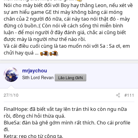
Nói cho mày biết đối với Boy hay thằng Leon, nếu xét về
sự am hiểu game GE thi mày không bằng cái móng
chân của 2 người đó nữa, cái này tao nói thật đó - mày
đừng có buồn.:( Còn nói về cách sống thì miễn bình
luận - để mọi người ở đây đánh giá, chắc ai cũng biết
được mày là người như thế nào rồi.
Và cái điều cuối cùng là tao muốn nói với Sa : Sa ơi, em
chửi hay quá ...
mrjaychou
Sith Lord Revan
Lão Làng GVN
27/1/10
#111
FinalHope: đã biết vắt tay lên trán thì ko còn ngu nữa
rồi, đồng chí hỏi thừa quá.
BlueSa: đàn bà ghê gớm mình rất thích. Cho cái profile
đi.
Ketra: rep cho từ cộng tạ.