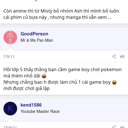
Còn anime thì từ Misty bỏ nhóm Ash thì mình bỏ luôn
cái phim củ bựa này , nhưng manga thì vẫn xem ...
GoodPerson
Mr & Ms Pac-Man
7/9/11
#8
Hồi lớp 5 thấy thằng bạn cầm game boy chơi pokemon
mà thèm nhỏ dãi
Nhưng chẳng bao h được làm chủ 1 cái game boy
mới được chơi giả lập
kend1586
K
Youtube Master Race
15/9/11
#9