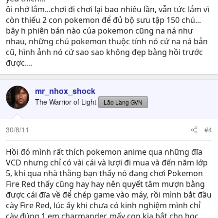
ôi nhớ lắm...chơi đi chơi lại bao nhiêu lần, vẫn tức lắm vì
còn thiếu 2 con pokemon để đủ bộ sưu tập 150 chú...
bây h phiên bản nào của pokemon cũng na ná như
nhau, những chú pokemon thuộc tính nó cứ na ná bản
cũ, hình ảnh nó cứ sao sao không đẹp bằng hồi trước
được....
mr_nhox_shock
The Warrior of Light
Lão Làng GVN
30/8/11
#4
Hồi đó mình rất thích pokemon anime qua những đĩa
VCD nhưng chỉ có vài cái và lượi đi mua và đến năm lớp
5, khi qua nhà thằng bạn thấy nó đang chơi Pokemon
Fire Red thấy cũng hay hay nên quyết tâm mượn bằng
được cái đĩa về để chép game vào máy, rồi mình bắt đầu
cày Fire Red, lúc ấy khi chưa có kinh nghiệm mình chỉ
cày đúng 1 em charmander, mấy con kia bắt cho học