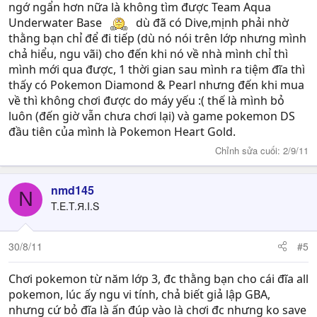
ngớ ngẩn hơn nữa là không tìm được Team Aqua
Underwater Base
dù đã có Dive,mịnh phải nhờ
thằng bạn chỉ để đi tiếp (dù nó nói trên lớp nhưng mình
chả hiểu, ngu vãi) cho đến khi nó về nhà mình chỉ thì
mình mới qua được, 1 thời gian sau mình ra tiệm đĩa thì
thấy có Pokemon Diamond & Pearl nhưng đến khi mua
về thì không chơi được do máy yếu :( thế là mình bỏ
luôn (đến giờ vẫn chưa chơi lại) và game pokemon DS
đầu tiên của mình là Pokemon Heart Gold.
Chỉnh sửa cuối:
2/9/11
nmd145
N
T.E.T.Я.I.S
30/8/11
#5
Chơi pokemon từ năm lớp 3, đc thằng bạn cho cái đĩa all
pokemon, lúc ấy ngu vi tính, chả biết giả lập GBA,
nhưng cứ bỏ đĩa là ấn đúp vào là chơi đc nhưng ko save