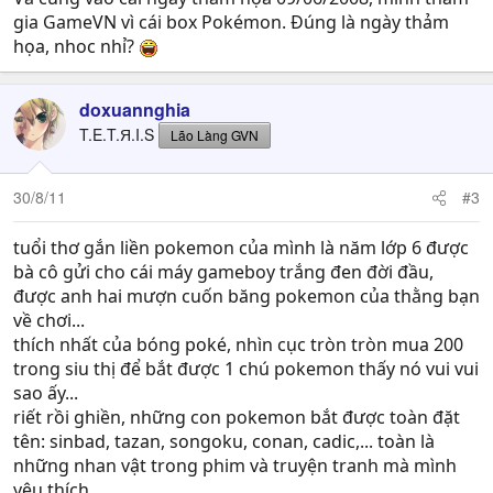
gia GameVN vì cái box Pokémon. Đúng là ngày thảm
họa, nhoc nhỉ?
doxuannghia
T.E.T.Я.I.S
Lão Làng GVN
30/8/11
#3
tuổi thơ gắn liền pokemon của mình là năm lớp 6 được
bà cô gửi cho cái máy gameboy trắng đen đời đầu,
được anh hai mượn cuốn băng pokemon của thằng bạn
về chơi...
thích nhất của bóng poké, nhìn cục tròn tròn mua 200
trong siu thị để bắt được 1 chú pokemon thấy nó vui vui
sao ấy...
riết rồi ghiền, những con pokemon bắt được toàn đặt
tên: sinbad, tazan, songoku, conan, cadic,... toàn là
những nhan vật trong phim và truyện tranh mà mình
yêu thích...