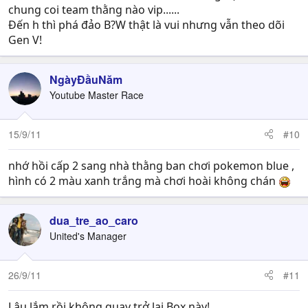
chung coi team thằng nào vip......
Đến h thì phá đảo B?W thật là vui nhưng vẫn theo dõi
Gen V!
NgàyĐầuNăm
Youtube Master Race
15/9/11
#10
nhớ hồi cấp 2 sang nhà thằng ban chơi pokemon blue ,
hình có 2 màu xanh trắng mà chơi hoài không chán
dua_tre_ao_caro
United's Manager
26/9/11
#11
Lâu lắm rồi không quay trở lại Box này!