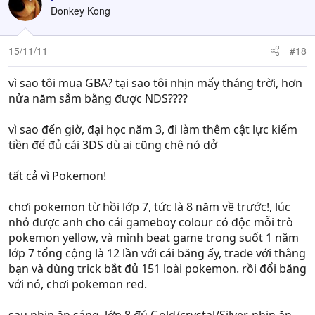
Donkey Kong
15/11/11
#18
vì sao tôi mua GBA? tại sao tôi nhịn mấy tháng trời, hơn
nửa năm sắm bằng được NDS????
vì sao đến giờ, đại học năm 3, đi làm thêm cật lực kiếm
tiền để đủ cái 3DS dù ai cũng chê nó dở
tất cả vì Pokemon!
chơi pokemon từ hồi lớp 7, tức là 8 năm về trước!, lúc
nhỏ được anh cho cái gameboy colour có độc mỗi trò
pokemon yellow, và mình beat game trong suốt 1 năm
lớp 7 tổng cộng là 12 lần với cái băng ấy, trade với thằng
bạn và dùng trick bắt đủ 151 loài pokemon. rồi đổi băng
với nó, chơi pokemon red.
sau nhịn ăn sáng, lớp 8 đú Gold/crystal/Silver. nhịn ăn,