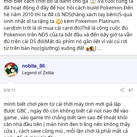
mới biết cách chơi đó là dành cho gà
.Và cuối cùng ta
đã hoạt động ở đây để học hỏi cách build Pokemon.Đến
hè năm 2010 thì ta đã có NDS(hàng xách tay bênUS-quà
sinh nhật dì ta tặng ta
) kèm Pokemon Platinum
card(ơn trời là dì mua cái card đó)Thế là công cuộc đú
Pokemon trên NDS của ta bắt đầu và đến bây giờ ta vẫn
đú trên cái DS đó(Mặt dù phím nó gần liệt vì vài cú rơi
từ trên bàn học(giường) xuống đất
) ...
nobita_86
Legend of Zelda
5/9/11
#7
mình biết chơi pkm từ cái thời máy tính mới giả lập
được GBC , ngày đó còn không biết cái nút nào để vào
game , vào game thì chẳng biết làm sao để thoát khỏi
căn nhà đầu tiên ( màn hình đen trắng nên không thấy
cửa ) , cách save cũng mù , mỗi lần chơi là phải mất cả