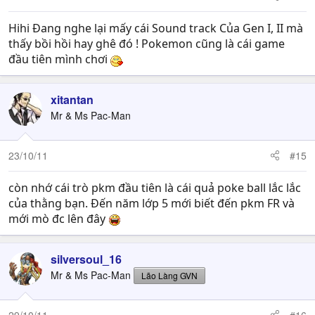
Hihi Đang nghe lại mấy cái Sound track Của Gen I, II mà
thấy bồi hồi hay ghê đó ! Pokemon cũng là cái game
đầu tiên mình chơi
xitantan
Mr & Ms Pac-Man
23/10/11
#15
còn nhớ cái trò pkm đầu tiên là cái quả poke ball lắc lắc
của thằng bạn. Đến năm lớp 5 mới biết đến pkm FR và
mới mò đc lên đây
silversoul_16
Mr & Ms Pac-Man
Lão Làng GVN
29/10/11
#16