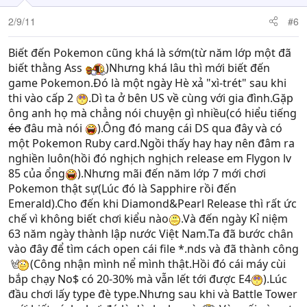
2/9/11
#6
Biết đến Pokemon cũng khá là sớm(từ năm lớp một đã
biết thằng Ass
)Nhưng khá lâu thì mới biết đến
game Pokemon.Đó là một ngày Hè xả "xì-trét" sau khi
thi vào cấp 2
.Dì ta ở bên US về cùng với gia đình.Gặp
ông anh họ mà chẳng nói chuyện gì nhiều(có hiểu tiếng
éo
đâu mà nói
).Ông đó mang cái DS qua đây và có
một Pokemon Ruby card.Ngồi thấy hay hay nên đâm ra
nghiền luôn(hồi đó nghịch nghịch release em Flygon lv
85 của ổng
).Nhưng mãi đến năm lớp 7 mới chơi
Pokemon thật sự(Lúc đó là Sapphire rồi đến
Emerald).Cho đến khi Diamond&Pearl Release thì rất ức
chế vì không biết chơi kiểu nào
.Và đến ngày Kỉ niệm
63 năm ngày thành lập nước Việt Nam.Ta đã bước chân
vào đây để tìm cách open cái file *.nds và đã thành công
(Công nhận mình nể mình thật.Hồi đó cái máy cùi
bắp chạy No$ có 20-30% mà vẫn lết tới được E4
).Lúc
đầu chơi lấy type đè type.Nhưng sau khi và Battle Tower