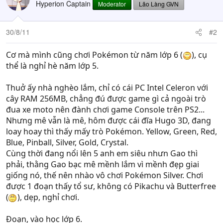
Hyperion Captain
Moderator
Lão Làng GVN
30/8/11
#2
Cơ mà mình cũng chơi Pokémon từ năm lớp 6 (
), cụ
thể là nghỉ hè năm lớp 5.
Thuở ấy nhà nghèo lắm, chỉ có cái PC Intel Celeron với
cây RAM 256MB, chẳng đú được game gì cả ngoài trò
đua xe moto nên đành chơi game Console trên PS2...
Nhưng mê vẫn là mê, hôm được cái đĩa Hugo 3D, đang
loay hoay thì thấy mấy trò Pokémon. Yellow, Green, Red,
Blue, Pinball, Silver, Gold, Crystal.
Cùng thời đang nổi lên 5 anh em siêu nhưn Gao thì
phải, thằng Gao bạc mê mềnh lắm vì mềnh đẹp giai
giống nó, thế nên nhào vô chơi Pokémon Silver. Chơi
được 1 đoạn thấy tổ sư, không có Pikachu và Butterfree
(
), dẹp, nghỉ chơi.
Đoạn, vào học lớp 6.