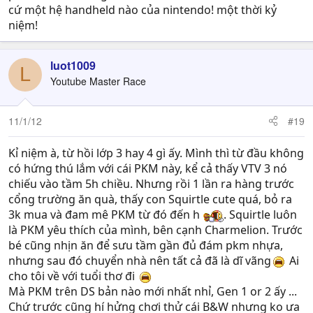
cứ một hệ handheld nào của nintendo! một thời kỷ
niệm!
luot1009
L
Youtube Master Race
11/1/12
#19
Kỉ niệm à, từ hồi lớp 3 hay 4 gì ấy. Mình thì từ đầu không
có hứng thú lắm với cái PKM này, kể cả thấy VTV 3 nó
chiếu vào tầm 5h chiều. Nhưng rồi 1 lần ra hàng trước
cổng trường ăn quà, thấy con Squirtle cute quá, bỏ ra
3k mua và đam mê PKM từ đó đến h
. Squirtle luôn
là PKM yêu thích của mình, bên cạnh Charmelion. Trước
bé cũng nhịn ăn để sưu tầm gần đủ đám pkm nhựa,
nhưng sau đó chuyển nhà nên tất cả đã là dĩ vãng
Ai
cho tôi về với tuổi thơ đi
Mà PKM trên DS bản nào mới nhất nhỉ, Gen 1 or 2 ấy ...
Chứ trước cũng hí hửng chơi thử cái B&W nhưng ko ưa