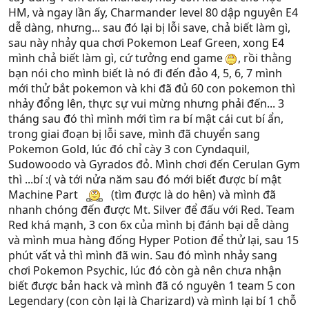
HM, và ngay lần ấy, Charmander level 80 dập nguyên E4
dễ dàng, nhưng... sau đó lại bị lỗi save, chả biết làm gì,
sau này nhảy qua chơi Pokemon Leaf Green, xong E4
mình chả biết làm gì, cứ tưởng end game
, rồi thằng
bạn nói cho mình biết là nó đi đến đảo 4, 5, 6, 7 mình
mới thử bắt pokemon và khi đã đủ 60 con pokemon thì
nhảy đổng lên, thực sự vui mừng nhưng phải đến... 3
tháng sau đó thì mình mới tìm ra bí mật cái cut bí ẩn,
trong giai đoạn bị lỗi save, mình đã chuyển sang
Pokemon Gold, lúc đó chỉ cày 3 con Cyndaquil,
Sudowoodo và Gyrados đỏ. Mình chơi đến Cerulan Gym
thì ...bí :( và tới nửa năm sau đó mới biết được bí mật
Machine Part
(tìm được là do hên) và mình đã
nhanh chóng đến được Mt. Silver để đấu với Red. Team
Red khá mạnh, 3 con 6x của mình bị đánh bại dễ dàng
và mình mua hàng đống Hyper Potion để thử lại, sau 15
phút vất vả thì mình đã win. Sau đó mình nhảy sang
chơi Pokemon Psychic, lúc đó còn gà nên chưa nhận
biết được bản hack và mình đã có nguyên 1 team 5 con
Legendary (con còn lại là Charizard) và mình lại bí 1 chỗ