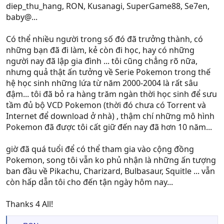
diep_thu_hang, RON, Kusanagi, SuperGame88, Se7en,
baby@...
Có thể nhiều người trong số đó đã trưởng thành, có
những bạn đã đi làm, kẻ còn đi học, hay có những
người nay đã lập gia đình ... tôi cũng chẳng rõ nữa,
nhưng quả thật ấn tưởng về Serie Pokemon trong thế
hệ học sinh những lứa từ năm 2000-2004 là rất sâu
đậm... tôi đã bỏ ra hàng trăm ngàn thời học sinh để sưu
tầm đủ bộ VCD Pokemon (thời đó chưa có Torrent và
Internet để download ở nhà) , thậm chí những mô hình
Pokemon đã được tôi cất giữ đến nay đã hơn 10 năm...
giờ đã quá tuổi để có thể tham gia vào cộng đồng
Pokemon, song tôi vẫn ko phủ nhận là những ấn tượng
ban đầu về Pikachu, Charizard, Bulbasaur, Squitle ... vẫn
còn hấp dẫn tôi cho đến tận ngày hôm nay...
Thanks 4 All!