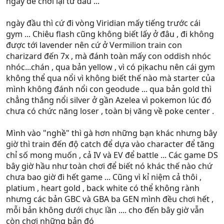
ngày để chơi lại từ đầu ...
ngày đầu thì cứ đi vòng Viridian mấy tiếng trước cái
gym ... Chiêu flash cũng không biết lấy ở đâu , đi không
được tới lavender nên cứ ở Vermilion train con
charizard đến 7x , mà đánh toàn mấy con oddish nhóc
nhóc...chán , qua bản yellow , vì có pịkachu nên cái gym
không thể qua nổi vì không biết thế nào mà starter của
mình không đánh nổi con geodude ... qua bản gold thì
chẳng thắng nổi silver ở gần Azelea vì pokemon lúc đó
chưa có chức năng loser , toàn bị văng về poke center .
Mình vào "nghề" thì gà hơn những bạn khác nhưng bây
giờ thì train đến độ catch để dựa vào character để tăng
chỉ số mong muốn , cả IV và EV để battle ... Các game DS
bây giờ hầu như toàn chơi để biết nó khác thế nào chứ
chưa bao giờ đi hết game ... Cũng vì kỉ niệm cả thôi ,
platium , heart gold , back white có thể không rành
nhưng các bản GBC và GBA ba GEN mình đều chơi hết ,
mỗi bản không dưới chục lần .... cho đến bây giờ vẫn
còn chơi những bản đó