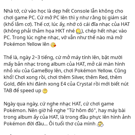
Nhà tớ, cứ vào học là dẹp hết Console lẫn không cho
chơi game PC. Cứ mở PC lên thì y như rằng bị giám sát
(khổ lắm cơ). Thế cơ, lúc ấy, nhớ có cái đĩa nhạc của HAT
(không phải thảm họa HKT nhé
), chép hết nhạc vào
PC. Trong lúc nghe nhạc, vớ vẫn như thế nào mà mở
Pokémon Yellow lên
Thế là, ngày 2~3 tiếng, cứ mở máy tính lên, bật mười
mấy bản nhạc trong album của HAT, mở cái màn hình
nhỏ xíu của GameBoy lên, chơi Pokémon Yellow. Cũng
khổ! Chơi xong rồi, chơi thêm Silver, thêm Red, thêm
Gold, đến khi đánh xong E4 của Crystal rồi mới biết nút
TAB để speed up
Ngày qua ngày, cứ nghe nhạc HAT, cứ chơi game
Pokémon. Nên giờ hễ nghe "Từ hôm đó", hay máy bài
trong album ấy của HAT, là trong đầu phực lên hình ảnh
Pokémon đời đầu... Ôi tuổi thơ của mình