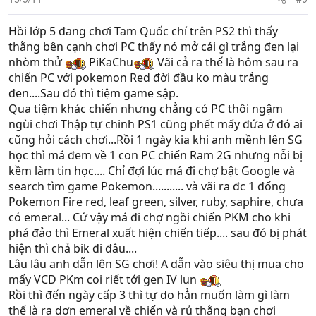
Hồi lớp 5 đang chơi Tam Quốc chí trên PS2 thì thấy
thằng bên cạnh chơi PC thấy nó mở cái gì trắng đen lại
nhòm thử
PiKaChu
Vãi cả ra thế là hôm sau ra
chiến PC với pokemon Red đời đầu ko màu trắng
đen....Sau đó thì tiệm game sập.
Qua tiệm khác chiến nhưng chẳng có PC thôi ngậm
ngùi chơi Thập tự chinh PS1 cũng phết mấy đứa ở đó ai
cũng hỏi cách chơi...Rồi 1 ngày kia khi anh mềnh lên SG
học thì má đem về 1 con PC chiến Ram 2G nhưng nỗi bị
kềm làm tin học.... Chỉ đợi lúc má đi chợ bật Google và
search tìm game Pokemon........... và vãi ra đc 1 đống
Pokemon Fire red, leaf green, silver, ruby, saphire, chưa
có emeral... Cứ vậy má đi chợ ngồi chiến PKM cho khi
phá đảo thì Emeral xuất hiện chiến tiếp.... sau đó bị phát
hiện thì chả bik đi đâu....
Lâu lâu anh dẫn lên SG chơi! A dẫn vào siêu thị mua cho
mấy VCD PKm coi riết tới gen IV lun
Rồi thì đến ngày cấp 3 thì tự do hẳn muốn làm gì làm
thế là ra dơn emeral về chiến và rủ thằng bạn chơi