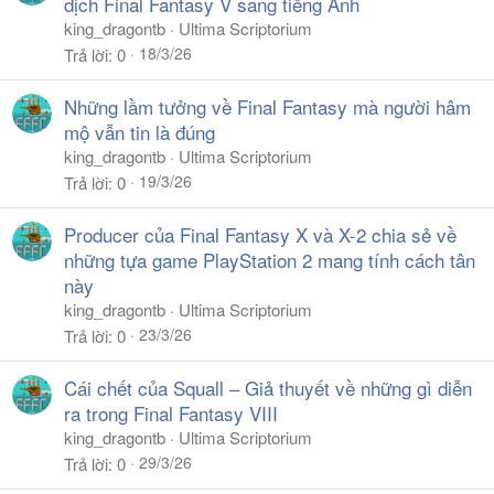
dịch Final Fantasy V sang tiếng Anh
king_dragontb
Ultima Scriptorium
18/3/26
Trả lời
0
Những lầm tưởng về Final Fantasy mà người hâm
mộ vẫn tin là đúng
king_dragontb
Ultima Scriptorium
19/3/26
Trả lời
0
Producer của Final Fantasy X và X-2 chia sẻ về
những tựa game PlayStation 2 mang tính cách tân
này
king_dragontb
Ultima Scriptorium
23/3/26
Trả lời
0
Cái chết của Squall – Giả thuyết về những gì diễn
ra trong Final Fantasy VIII
king_dragontb
Ultima Scriptorium
29/3/26
Trả lời
0