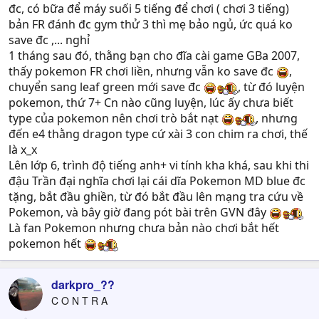
đc, có bữa để máy suối 5 tiếng để chơi ( chơi 3 tiếng)
bản FR đánh đc gym thử 3 thì mẹ bảo ngủ, ức quá ko
save đc ,... nghỉ
1 tháng sau đó, thằng bạn cho đĩa cài game GBa 2007,
thấy pokemon FR chơi liền, nhưng vẫn ko save đc
,
chuyển sang leaf green mới save đc
, từ đó luyện
pokemon, thứ 7+ Cn nào cũng luyện, lúc ấy chưa biết
type của pokemon nên chơi trò bắt nạt
, nhưng
đến e4 thằng dragon type cứ xài 3 con chim ra chơi, thế
là x_x
Lên lớp 6, trình độ tiếng anh+ vi tính kha khá, sau khi thi
đậu Trần đại nghĩa chơi lại cái dĩa Pokemon MD blue đc
tặng, bắt đầu ghiền, từ đó bắt đầu lên mạng tra cứu về
Pokemon, và bây giờ đang pót bài trên GVN đây
Là fan Pokemon nhưng chưa bản nào chơi bắt hết
pokemon hết
darkpro_??
C O N T R A