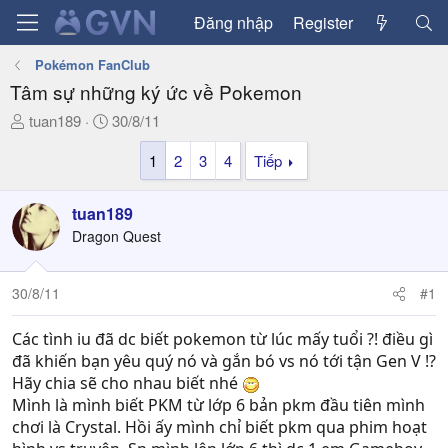
Đăng nhập
Register
Pokémon FanClub
Tâm sự những ký ức về Pokemon
T
N
tuan189
30/8/11
h
g
1
2
3
4
Tiếp
r
à
e
y
a
g
tuan189
d
ử
Dragon Quest
s
i
t
a
30/8/11
#1
r
t
Các tình iu đã dc biết pokemon từ lúc mấy tuổi ?! điều gì
e
đã khiến bạn yêu quý nó và gắn bó vs nó tới tận Gen V !?
r
Hãy chia sẽ cho nhau biết nhé
Mình là mình biết PKM từ lớp 6 bản pkm đầu tiên mình
chơi là Crystal. Hồi ấy mình chỉ biết pkm qua phim hoạt