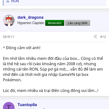
RON
R
e
a
c
dark_dragons
t
Hyperion Captain
Moderator
Lão Làng GVN
i
o
n
26/9/11
#12
s
:
^ Đồng cảm với anh!
Em nhớ lắm nhiều mem đời đầu của box... Cũng có thể
là thế hệ sau rồi (vào khoảng năm 2008 cơ), nhưng
những cái tên RON, Súp pơ gà mờ,... vẫn đủ để làm em
nhớ đến cái thời mới gia nhập GameVN tại box
Pokémon.
Lúc đó, mem nhiều và trại điên cũng đông vui lắm...!
Tuanlop8a
T