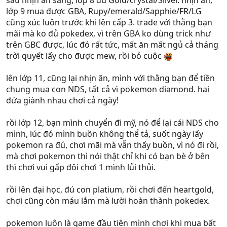
lớp 9 mua được GBA, Rupy/emerald/Sapphie/FR/LG
cũng xúc luôn trước khi lên cấp 3. trade với thằng bạn
mãi mà ko đủ pokedex, vì trên GBA ko dùng trick như
trên GBC được, lúc đó rất tức, mất ăn mất ngủ cả tháng
trời quyết lấy cho được mew, rồi bỏ cuộc
lên lớp 11, cũng lại nhịn ăn, mình với thằng bạn để tiền
chung mua con NDS, tất cả vì pokemon diamond. hai
đứa giành nhau chơi cả ngày!
rồi lớp 12, bạn mình chuyển đi mỹ, nó để lại cái NDS cho
mình, lúc đó mình buồn không thể tả, suốt ngày lấy
pokemon ra đú, chơi mãi mà vẫn thấy buồn, vì nó đi rồi,
mà chơi pokemon thì nói thật chỉ khi có bạn bè ở bên
thì chơi vui gấp đôi chơi 1 mình lủi thủi.
rồi lên đại học, đú con platium, rồi chơi đến heartgold,
chơi cũng còn máu lắm mà lười hoàn thành pokedex.
pokemon luôn là game đầu tiên mình chơi khi mua bất