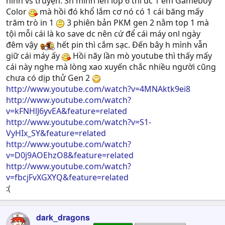
hình vs truyện. Sn mình lên lớp 6 thì dc 1 em Gameboy
Color
mà hồi đó khổ lắm cơ nó có 1 cái băng mấy
trăm trò in 1
3 phiên bản PKM gen 2 nằm top 1 mà
tội mỗi cái là ko save dc nên cứ để cái máy onl ngày
đêm vậy
hết pin thì cắm sạc. Đến bây h mình vẫn
giữ cái máy ấy
Hồi nãy lần mò youtube thì thấy mấy
cái này nghe mà lòng xao xuyến chắc nhiều người cũng
chưa có dịp thử Gen 2
http://www.youtube.com/watch?v=4MNAktk9ei8
http://www.youtube.com/watch?
v=kFNHlJ6yvEA&feature=related
http://www.youtube.com/watch?v=S1-
VyHIx_SY&feature=related
http://www.youtube.com/watch?
v=D0j9AOEhzO8&feature=related
http://www.youtube.com/watch?
v=fbcjFvXGXYQ&feature=related
:(
dark_dragons