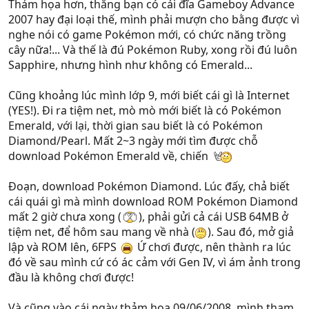
Thảm họa hơn, thằng bạn có cái đĩa Gameboy Advance
2007 hay đại loại thế, mình phải mượn cho bằng được vì
nghe nói có game Pokémon mới, có chức năng trồng
cây nữa!... Và thế là đú Pokémon Ruby, xong rồi đú luôn
Sapphire, nhưng hình như không có Emerald...
Cũng khoảng lúc mình lớp 9, mới biết cái gì là Internet
(YES!). Đi ra tiệm net, mò mò mới biết là có Pokémon
Emerald, với lại, thời gian sau biết là có Pokémon
Diamond/Pearl. Mất 2~3 ngày mới tìm được chỗ
download Pokémon Emerald về, chiến
Đoạn, download Pokémon Diamond. Lúc đấy, chả biết
cái quái gì mà mình download ROM Pokémon Diamond
mất 2 giờ chưa xong (
), phải gửi cả cái USB 64MB ở
tiệm net, để hôm sau mang về nhà (
). Sau đó, mở giả
lập và ROM lên, 6FPS
Ứ chơi được, nên thành ra lúc
đó về sau mình cứ có ác cảm với Gen IV, vì ám ảnh trong
đầu là không chơi được!
Và cũng vào cái ngày thảm họa 09/06/2008, mình tham