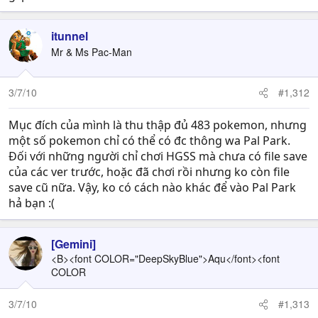
itunnel
Mr & Ms Pac-Man
3/7/10
#1,312
Mục đích của mình là thu thập đủ 483 pokemon, nhưng
một số pokemon chỉ có thể có đc thông wa Pal Park.
Đối với những người chỉ chơi HGSS mà chưa có file save
của các ver trước, hoặc đã chơi rồi nhưng ko còn file
save cũ nữa. Vậy, ko có cách nào khác để vào Pal Park
hả bạn :(
[Gemini]
<B><font COLOR="DeepSkyBlue">Aqu</font><font
COLOR
3/7/10
#1,313