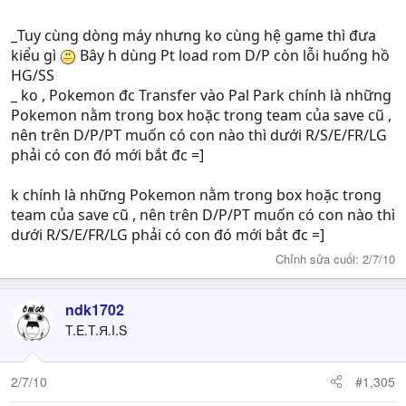
pokemon để đưa vào Pal Park hay ko ?
_Tuy cùng dòng máy nhưng ko cùng hệ game thì đưa
kiểu gì
Bây h dùng Pt load rom D/P còn lỗi huống hồ
HG/SS
_ ko , Pokemon đc Transfer vào Pal Park chính là những
Pokemon nằm trong box hoặc trong team của save cũ ,
nên trên D/P/PT muốn có con nào thì dưới R/S/E/FR/LG
phải có con đó mới bắt đc =]
k chính là những Pokemon nằm trong box hoặc trong
team của save cũ , nên trên D/P/PT muốn có con nào thì
dưới R/S/E/FR/LG phải có con đó mới bắt đc =]
Chỉnh sửa cuối:
2/7/10
ndk1702
T.E.T.Я.I.S
2/7/10
#1,305