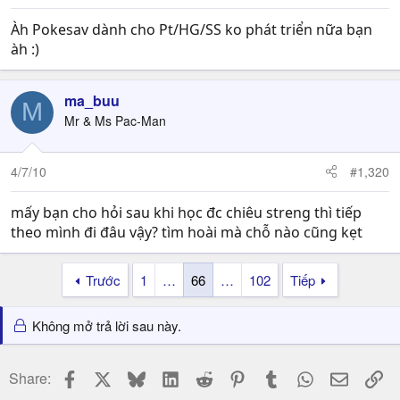
Àh Pokesav dành cho Pt/HG/SS ko phát triển nữa bạn
àh :)
ma_buu
M
Mr & Ms Pac-Man
4/7/10
#1,320
mấy bạn cho hỏi sau khi học đc chiêu streng thì tiếp
theo mình đi đâu vậy? tìm hoài mà chỗ nào cũng kẹt
Trước
1
…
66
…
102
Tiếp
Không mở trả lời sau này.
Facebook
X
Bluesky
LinkedIn
Reddit
Pinterest
Tumblr
WhatsApp
Email
Li
Share: