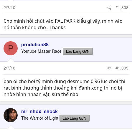
2/7/10
#1,308
Cho mình hỏi chút vào PAL PARK kiểu gì vậy, mình vào
nó toàn không cho . Thanks
prodution88
P
Youtube Master Race
Lão Làng GVN
2/7/10
#1,309
bạn ơi cho hoi tý minh dung desmume 0.96 luc choi thi
rat bình thương thỉnh thoảng khi đánh xong thi nó bị
nhòe hình nhaan vật, sửa thế nào
mr_nhox_shock
The Warrior of Light
Lão Làng GVN