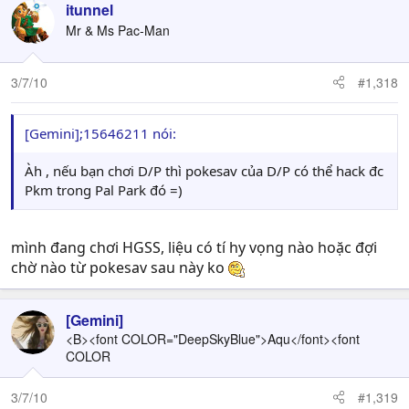
itunnel
Mr & Ms Pac-Man
3/7/10
#1,318
[Gemini];15646211 nói:
Àh , nếu bạn chơi D/P thì pokesav của D/P có thể hack đc
Pkm trong Pal Park đó =)
mình đang chơi HGSS, liệu có tí hy vọng nào hoặc đợi
chờ nào từ pokesav sau này ko
[Gemini]
<B><font COLOR="DeepSkyBlue">Aqu</font><font
COLOR
3/7/10
#1,319