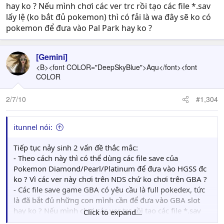
hay ko ? Nếu mình chơi các ver trc rồi tạo các file *.sav
lấy lệ (ko bắt đủ pokemon) thì có fải là wa đây sẽ ko có
pokemon để đưa vào Pal Park hay ko ?
[Gemini]
<B><font COLOR="DeepSkyBlue">Aqu</font><font
COLOR
2/7/10
#1,304
itunnel nói:
Tiếp tục nảy sinh 2 vấn đề thắc mắc:
- Theo cách này thì có thể dùng các file save của
Pokemon Diamond/Pearl/Platinum để đưa vào HGSS đc
ko ? Vì các ver này chơi trên NDS chứ ko chơi trên GBA ?
- Các file save game GBA có yêu cầu là full pokedex, tức
là đã bắt đủ những con mình cần để đưa vào GBA slot
hay ko ? Nếu mình chơi các ver trc rồi tạo các file *.sav
Click to expand...
lấy lệ (ko bắt đủ pokemon) thì có fải là wa đây sẽ ko có