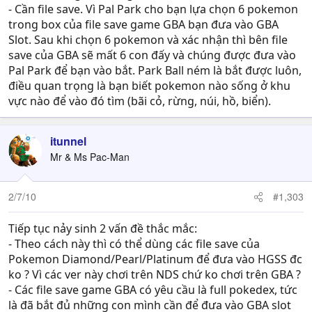
- Cần file save. Vì Pal Park cho bạn lựa chọn 6 pokemon
trong box của file save game GBA bạn đưa vào GBA
Slot. Sau khi chọn 6 pokemon và xác nhận thì bên file
save của GBA sẽ mất 6 con đấy và chúng được đưa vào
Pal Park để bạn vào bắt. Park Ball ném là bắt được luôn,
điều quan trọng là bạn biết pokemon nào sống ở khu
vực nào để vào đó tìm (bãi cỏ, rừng, núi, hồ, biển).
itunnel
Mr & Ms Pac-Man
2/7/10
#1,303
Tiếp tục nảy sinh 2 vấn đề thắc mắc:
- Theo cách này thì có thể dùng các file save của
Pokemon Diamond/Pearl/Platinum để đưa vào HGSS đc
ko ? Vì các ver này chơi trên NDS chứ ko chơi trên GBA ?
- Các file save game GBA có yêu cầu là full pokedex, tức
là đã bắt đủ những con mình cần để đưa vào GBA slot