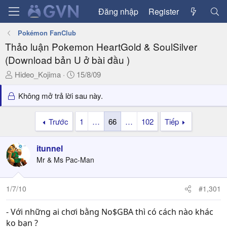
Đăng nhập
Register
Pokémon FanClub
Thảo luận Pokemon HeartGold & SoulSilver
(Download bản U ở bài đầu )
T
N
Hideo_Kojima
15/8/09
h
g
r
à
Không mở trả lời sau này.
e
y
a
g
Trước
1
…
66
…
102
Tiếp
d
ử
s
i
itunnel
t
a
Mr & Ms Pac-Man
r
t
1/7/10
#1,301
e
r
- Với những ai chơi bằng No$GBA thì có cách nào khác
ko bạn ?