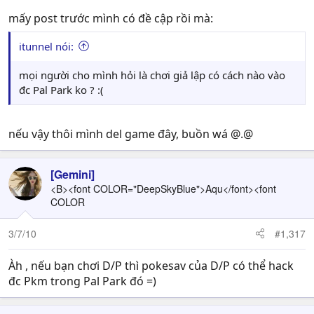
mấy post trước mình có đề cập rồi mà:
itunnel nói:
mọi người cho mình hỏi là chơi giả lập có cách nào vào
đc Pal Park ko ? :(
nếu vậy thôi mình del game đây, buồn wá @.@
[Gemini]
<B><font COLOR="DeepSkyBlue">Aqu</font><font
COLOR
3/7/10
#1,317
Àh , nếu bạn chơi D/P thì pokesav của D/P có thể hack
đc Pkm trong Pal Park đó =)