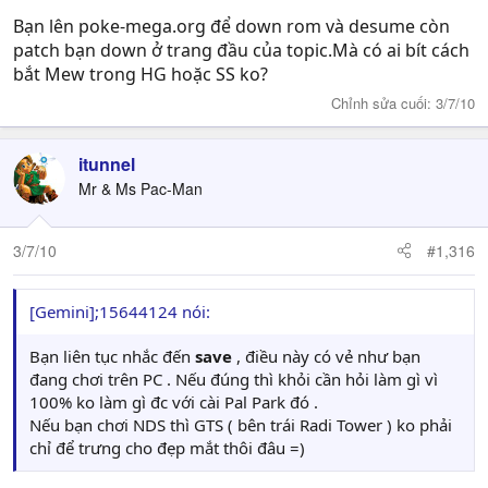
Bạn lên poke-mega.org để down rom và desume còn
patch bạn down ở trang đầu của topic.Mà có ai bít cách
bắt Mew trong HG hoặc SS ko?
Chỉnh sửa cuối:
3/7/10
itunnel
Mr & Ms Pac-Man
3/7/10
#1,316
[Gemini];15644124 nói:
Bạn liên tục nhắc đến
save
, điều này có vẻ như bạn
đang chơi trên PC . Nếu đúng thì khỏi cần hỏi làm gì vì
100% ko làm gì đc với cài Pal Park đó .
Nếu bạn chơi NDS thì GTS ( bên trái Radi Tower ) ko phải
chỉ để trưng cho đẹp mắt thôi đâu =)