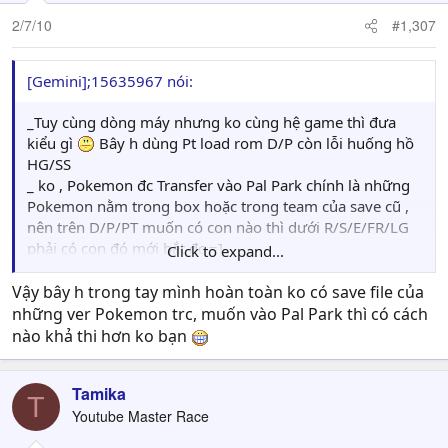
2/7/10
#1,307
[Gemini];15635967 nói:
_Tuy cùng dòng máy nhưng ko cùng hệ game thì đưa
kiểu gì
Bây h dùng Pt load rom D/P còn lỗi huống hồ
HG/SS
_ ko , Pokemon đc Transfer vào Pal Park chính là những
Pokemon nằm trong box hoặc trong team của save cũ ,
nên trên D/P/PT muốn có con nào thì dưới R/S/E/FR/LG
phải có con đó mới bắt đc =]
Click to expand...
k chính là những Pokemon nằm trong box hoặc trong
Vậy bây h trong tay mình hoàn toàn ko có save file của
team của save cũ , nên trên D/P/PT muốn có con nào thì
những ver Pokemon trc, muốn vào Pal Park thì có cách
dưới R/S/E/FR/LG phải có con đó mới bắt đc =]
nào khả thi hơn ko bạn
Tamika
T
Youtube Master Race