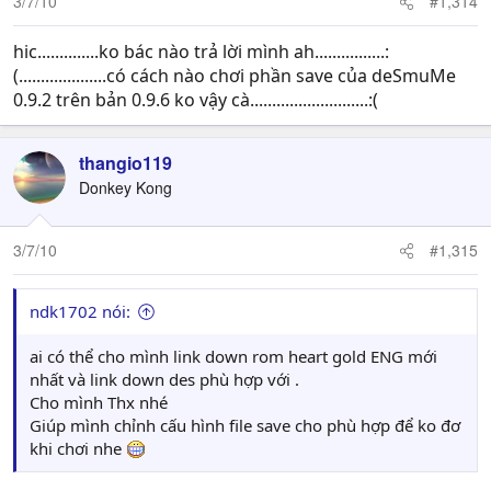
3/7/10
#1,314
hic..............ko bác nào trả lời mình ah................:
(....................có cách nào chơi phần save của deSmuMe
0.9.2 trên bản 0.9.6 ko vậy cà...........................:(
thangio119
Donkey Kong
3/7/10
#1,315
ndk1702 nói:
ai có thể cho mình link down rom heart gold ENG mới
nhất và link down des phù hợp với .
Cho mình Thx nhé
Giúp mình chỉnh cấu hình file save cho phù hợp để ko đơ
khi chơi nhe