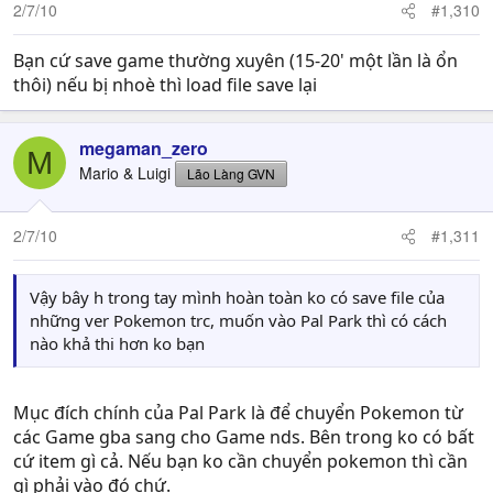
2/7/10
#1,310
Bạn cứ save game thường xuyên (15-20' một lần là ổn
thôi) nếu bị nhoè thì load file save lại
megaman_zero
M
Mario & Luigi
Lão Làng GVN
2/7/10
#1,311
Vậy bây h trong tay mình hoàn toàn ko có save file của
những ver Pokemon trc, muốn vào Pal Park thì có cách
nào khả thi hơn ko bạn
Mục đích chính của Pal Park là để chuyển Pokemon từ
các Game gba sang cho Game nds. Bên trong ko có bất
cứ item gì cả. Nếu bạn ko cần chuyển pokemon thì cần
gì phải vào đó chứ.