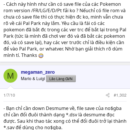
- Cách này hình như cần có save file của các Pokemon
rom version /FR/LG/E/D/Pt fải ko ? Nếuchỉ có file rom và
chưa có save file thì có thực hiện đc ko, minh vẫn chưa
rõ về cái Pal Park này lắm. Yêu cầu là fái có các
pokemon đã bắt đc trong các ver trc để bắt lại trong Pal
Park (tức là mình đã chơi ver đó và đã bắt các pokemon
đó, và có save lại), hay các ver trước chỉ là điều kiện cần
để vào Pal Park, or whatver. Nhờ bạn giải thích rõ dùm
mình tí. Thanks
megaman_zero
M
Mario & Luigi
Lão Làng GVN
1/7/10
#1,302
- Bạn chỉ cần down Desmume về, file save của no$gba
chỉ cần đổi đuôi thành dạng *.dsv là desmume đọc
được. Sau khi thao tác xong có thể đổi đuôi trở lại thành
*.sav để dùng cho no$gba.