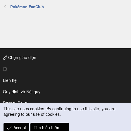
Pokémon FanClub
Chọn giao diện
Liên hệ
Quy định và Nội quy
Privacy Policy
This site uses cookies. By continuing to use this site, you are
agreeing to our use of cookies.
Trợ giúp
R
Accept
Tìm hiểu thêm.…