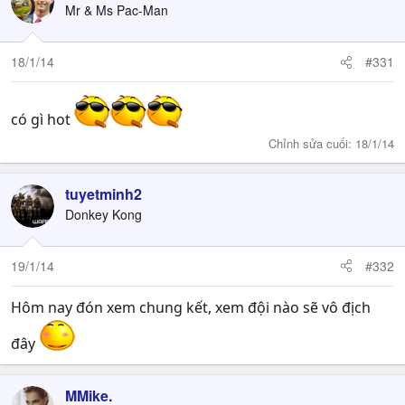
Mr & Ms Pac-Man
18/1/14
#331
có gì hot
Chỉnh sửa cuối:
18/1/14
tuyetminh2
Donkey Kong
19/1/14
#332
Hôm nay đón xem chung kết, xem đội nào sẽ vô địch
đây
MMike.