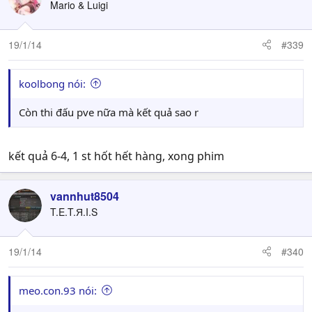
Mario & Luigi
19/1/14
#339
koolbong nói:
Còn thi đấu pve nữa mà kết quả sao r
kết quả 6-4, 1 st hốt hết hàng, xong phim
vannhut8504
T.E.T.Я.I.S
19/1/14
#340
meo.con.93 nói: