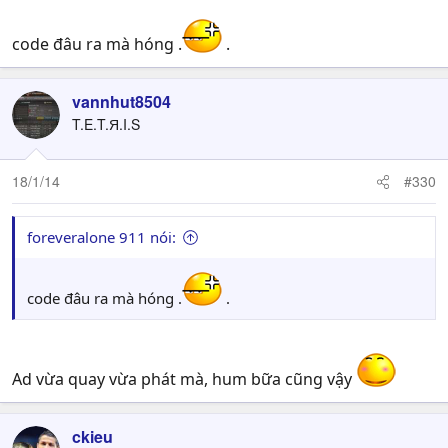
code đâu ra mà hóng .
.
vannhut8504
T.E.T.Я.I.S
18/1/14
#330
foreveralone 911 nói:
code đâu ra mà hóng .
.
Ad vừa quay vừa phát mà, hum bữa cũng vậy
ckieu