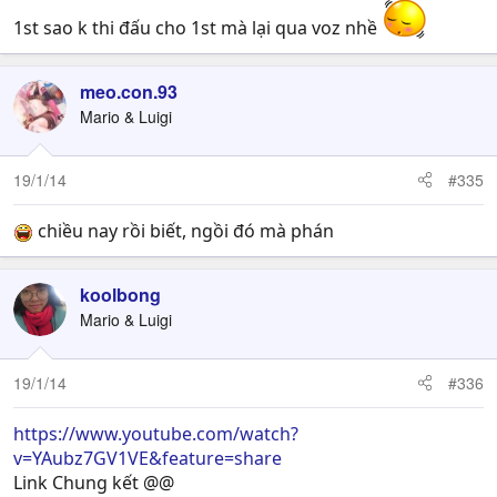
1st sao k thi đấu cho 1st mà lại qua voz nhề
meo.con.93
Mario & Luigi
19/1/14
#335
chiều nay rồi biết, ngồi đó mà phán
koolbong
Mario & Luigi
19/1/14
#336
https://www.youtube.com/watch?
v=YAubz7GV1VE&feature=share
Link Chung kết @@