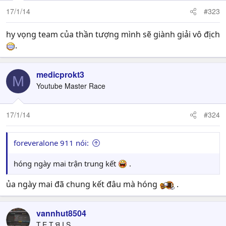
17/1/14
#323
hy vọng team của thần tượng mình sẽ giành giải vô địch
.
medicprokt3
M
Youtube Master Race
17/1/14
#324
foreveralone 911 nói:
hóng ngày mai trận trung kết
.
ủa ngày mai đã chung kết đâu mà hóng
.
vannhut8504
T.E.T.Я.I.S