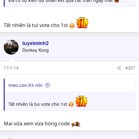
Đã có sự kiện dự đoán kết quả các trận ngày mai
Tất nhiên là tui vote cho 1st
tuyetminh2
Donkey Kong
17/1/14
#327
meo.con.93 nói:
Tất nhiên là tui vote cho 1st
Mai vừa xem vừa hóng code