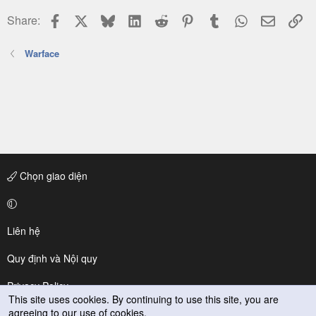
Facebook
X
Bluesky
LinkedIn
Reddit
Pinterest
Tumblr
WhatsApp
Email
Li
Share:
Warface
Chọn giao diện
Liên hệ
Quy định và Nội quy
Privacy Policy
This site uses cookies. By continuing to use this site, you are
agreeing to our use of cookies.
Trợ giúp