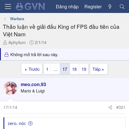
Đăng nhập
Register
Warface
Thảo luận về giải đấu King of FPS đầu tiên của
Việt Nam
T
N
Aphyllum
2/1/14
h
g
r
à
Không mở trả lời sau này.
e
y
a
g
Trước
1
…
17
18
19
Tiếp
d
ử
s
i
meo.con.93
t
a
Mario & Luigi
r
t
17/1/14
#321
e
r
zero. nói: