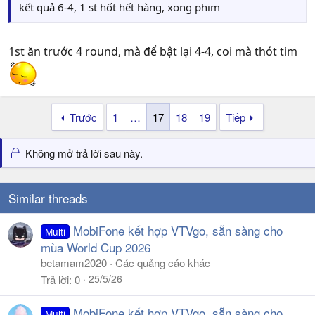
kết quả 6-4, 1 st hốt hết hàng, xong phim
1st ăn trước 4 round, mà để bật lại 4-4, coi mà thót tim
Trước
1
…
17
18
19
Tiếp
Không mở trả lời sau này.
Similar threads
MobiFone kết hợp VTVgo, sẵn sàng cho
Multi
mùa World Cup 2026
betamam2020
Các quảng cáo khác
25/5/26
Trả lời
0
MobiFone kết hợp VTVgo, sẵn sàng cho
Multi