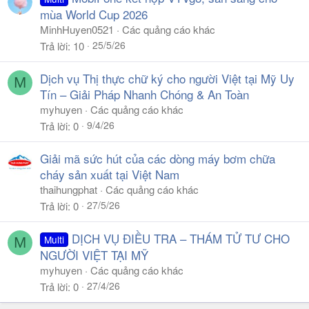
mùa World Cup 2026
MinhHuyen0521
Các quảng cáo khác
25/5/26
Trả lời
10
Dịch vụ Thị thực chữ ký cho người Việt tại Mỹ Uy
M
Tín – Giải Pháp Nhanh Chóng & An Toàn
myhuyen
Các quảng cáo khác
9/4/26
Trả lời
0
Giải mã sức hút của các dòng máy bơm chữa
cháy sản xuất tại Việt Nam
thaihungphat
Các quảng cáo khác
27/5/26
Trả lời
0
DỊCH VỤ ĐIỀU TRA – THÁM TỬ TƯ CHO
Multi
M
NGƯỜI VIỆT TẠI MỸ
myhuyen
Các quảng cáo khác
27/4/26
Trả lời
0