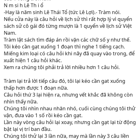
N m si h Lê Th i ổ
-Hay là năm sinh Lê Thái Tổ (tức Lê Lợi).- Tràm nói.
Nếu cửa này là câu hỏi về lịch sử thì rất hợp lý vì quyển
sách sử cô gái đó từng mượn là 1 quyển về lịch sử Việt
Nam.
Tràm lật sách tìm đáp án rồi vặn các chữ số y như thế.
Tôi kéo cần gạt xuống 1 đoạn thì nghe 1 tiếng cạch.
Miếng kim loại có câu hỏi khi nãy đã quay vào trong, để
xuất hiện 1 câu hỏi khác.
Xem ra chúng tôi phải trả lời nhiều hơn 1 câu hỏi.
Tràm lại trả lời tiếp câu đó, tôi lại kéo cần gat xuống
thấp hơn được 1 đoạn nữa.
Câu hỏi thứ 3 lại hiện ra, nhưng vết khắc đã không còn
nhìn thấy nữa.
Chúng tôi nhìn nhau nhăn nhó, cuối cùng chúng tôi thử
vận, đưa vào 1 số rồi kéo cần gạt.
Lần này vòng câu hỏi lại xoay, nhưng cần gạt lại từ động
bật lại vị trí ban đầu.
Chúng tôi thử lại 3 lần nữa, may mà lần này 3 câu liền