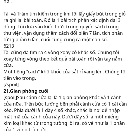
nói.
Tài và Tràm tìm kiếm trong khi tôi lấy giấy bút trong giỏ
ra ghi lại bài toán. Đó là 1 bài tích phân xác định dài 3
dòng. Tôi dựa vào kiến thức trong quyển sách trong
thư viện, vận dụng thêm cách đổi biến 7 lần, tích phân
từng phần 6 lần, cuối cùng cũng ra một con số.
6213
Tài cũng đã tìm ra 4 vòng xoay có khắc số. Chúng tôi
xoay từng vòng theo kết quả bài toán rồi vặn tay nắm
cửa.
Một tiếng “cạch” khô khốc của sắt rỉ vang lên. Chúng tôi
tiến vào trong.
[/spoil]
21.Gian phòng cuối
[spoil]Sau cánh cửa lại là 1 gian phòng khác và 1 cánh
cửa nữa. Trên bức tường bên phải cánh cửa có 1 cái cần
kéo. Phía dưới là 1 dãy 4 số khác, chắc là nơi để nhập
mật mã của cánh cửa này. Dưới dãy số là một miếng
kim loại khác từ trong tường lồi ra, có vẻ như là 1 phần
của 1 vòng tròn lớn.