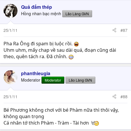
Quả đấm thép
Hồng nhan bạc mệnh
Lão Làng GVN
25/1/11
#87
Pha Ra Ông đi spam bị luộc rồi.
Uhm uhm, mấy chap về sau dài quá, đoạn cũng dài
theo, quên tách ra. Đã chỉnh.
phanthieugia
Moderator
Moderator
Lão Làng GVN
25/1/11
#88
Bé Phương không chơi với bé Phàm nữa thì thôi vậy,
không quan trọng
Cá nhân tớ thích Phàm - Tràm - Tài hơn