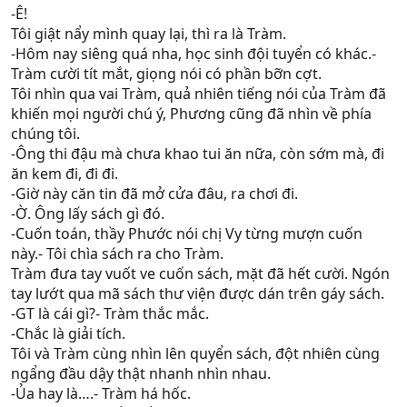
-Ê!
Tôi giật nẩy mình quay lại, thì ra là Tràm.
-Hôm nay siêng quá nha, học sinh đội tuyển có khác.-
Tràm cười tít mắt, giọng nói có phần bỡn cợt.
Tôi nhìn qua vai Tràm, quả nhiên tiếng nói của Tràm đã
khiến mọi người chú ý, Phương cũng đã nhìn về phía
chúng tôi.
-Ông thi đậu mà chưa khao tui ăn nữa, còn sớm mà, đi
ăn kem đi, đi đi.
-Giờ này căn tin đã mở cửa đâu, ra chơi đi.
-Ờ. Ông lấy sách gì đó.
-Cuốn toán, thầy Phước nói chị Vy từng mượn cuốn
này.- Tôi chìa sách ra cho Tràm.
Tràm đưa tay vuốt ve cuốn sách, mặt đã hết cười. Ngón
tay lướt qua mã sách thư viện được dán trên gáy sách.
-GT là cái gì?- Tràm thắc mắc.
-Chắc là giải tích.
Tôi và Tràm cùng nhìn lên quyển sách, đột nhiên cùng
ngẩng đầu dậy thật nhanh nhìn nhau.
-Ủa hay là….- Tràm há hốc.