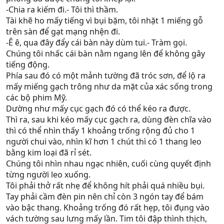
-Chia ra kiếm đi.- Tôi thì thầm.
Tài khẽ ho mấy tiếng vì bụi bặm, tôi nhặt 1 miếng gỗ
trên sàn để gạt mạng nhện đi.
-Ê ê, qua đây đẩy cái bàn này dùm tui.- Tràm gọi.
Chúng tôi nhấc cái bàn nằm ngang lên để không gây
tiếng động.
Phía sau đó có một mảnh tường đã tróc sơn, để lộ ra
mấy miếng gạch trông như da mặt của xác sống trong
các bộ phim Mỹ.
Dường như mấy cục gạch đó có thể kéo ra được.
Thì ra, sau khi kéo mấy cục gạch ra, dùng đèn chĩa vào
thì có thể nhìn thấy 1 khoảng trống rộng đủ cho 1
người chui vào, nhìn kĩ hơn 1 chút thì có 1 thang leo
bằng kim loại đã rỉ sét.
Chúng tôi nhìn nhau ngạc nhiên, cuối cùng quyết định
từng người leo xuống.
Tôi phải thở rất nhẹ để không hít phải quá nhiều bụi.
Tay phải cầm đèn pin nên chỉ còn 3 ngón tay để bám
vào bậc thang. Khoảng trống đó rất hẹp, tôi đụng vào
vách tường sau lưng mấy lần. Tim tôi đập thình thịch,