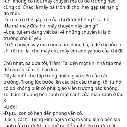
-Chị không có hỏi, mấy chuyện ma cỏ đó trường nào
cũng có. Chắc là mấy bả trốn đi chơi hay gặp tai nạn gì
đó thôi.
-Tụi em có thể gặp cô của chị được không?- Tài hỏi.
-Ủa mà mấy đứa hỏi mấy chuyện này làm gì?
-À dạ, tụi em đang viết bài về những chuyện kì lạ ở
trường cho kỉ yếu.
-Trời, chuyện vậy mà cũng dám đăng hả, ở để chị hỏi cô
chị rồi nói lại cho mấy em, mấy em add yahoo của chị đi.
Chủ nhật, ba đứa tôi, Tràm, Tài đến một khi nhà tập thể
dể gặp cô của chị bạn kia.
Đây là một khu tập trung nhiều giáo viên của các
trường. Trong lúc bước lên các bậc cầu thang, tôi tự hỏi
cô đó không biết có phải giáo viên trường nào không.
Tôi bấm chuông bên cạnh một cánh cửa màu xanh ở lầu
3.
-Ai đó!
-Dạ tui con có hẹn đến phỏng vấn cô.
-Cách, cách.- Tiếng kim loại va chạm vang lên ở bên kia
cánh cửa trước khi nó mở ra, để xuất hiện trước mắt