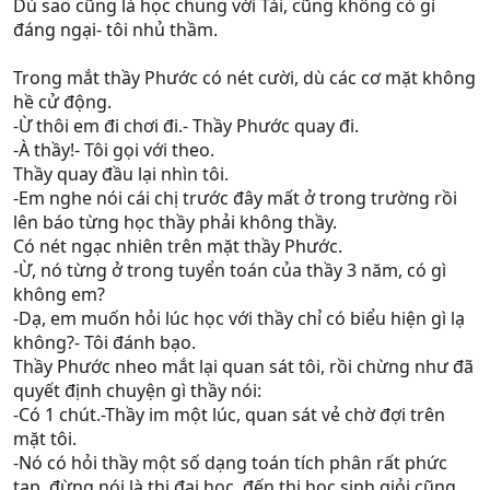
Dù sao cũng là học chung với Tài, cũng không có gì
đáng ngại- tôi nhủ thầm.
Trong mắt thầy Phước có nét cười, dù các cơ mặt không
hề cử động.
-Ừ thôi em đi chơi đi.- Thầy Phước quay đi.
-À thầy!- Tôi gọi với theo.
Thầy quay đầu lại nhìn tôi.
-Em nghe nói cái chị trước đây mất ở trong trường rồi
lên báo từng học thầy phải không thầy.
Có nét ngạc nhiên trên mặt thầy Phước.
-Ừ, nó từng ở trong tuyển toán của thầy 3 năm, có gì
không em?
-Dạ, em muốn hỏi lúc học với thầy chỉ có biểu hiện gì lạ
không?- Tôi đánh bạo.
Thầy Phước nheo mắt lại quan sát tôi, rồi chừng như đã
quyết định chuyện gì thầy nói:
-Có 1 chút.-Thầy im một lúc, quan sát vẻ chờ đợi trên
mặt tôi.
-Nó có hỏi thầy một số dạng toán tích phân rất phức
tạp, đừng nói là thi đại học, đến thi học sinh giỏi cũng