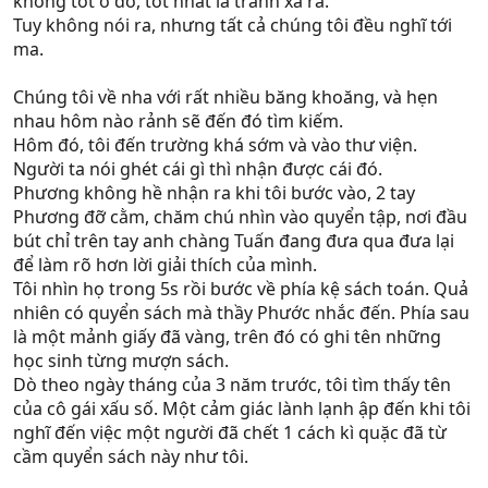
không tốt ở đó, tốt nhất là tránh xa ra.
Tuy không nói ra, nhưng tất cả chúng tôi đều nghĩ tới
ma.
Chúng tôi về nha với rất nhiều băng khoăng, và hẹn
nhau hôm nào rảnh sẽ đến đó tìm kiếm.
Hôm đó, tôi đến trường khá sớm và vào thư viện.
Người ta nói ghét cái gì thì nhận được cái đó.
Phương không hề nhận ra khi tôi bước vào, 2 tay
Phương đỡ cằm, chăm chú nhìn vào quyển tập, nơi đầu
bút chỉ trên tay anh chàng Tuấn đang đưa qua đưa lại
để làm rõ hơn lời giải thích của mình.
Tôi nhìn họ trong 5s rồi bước về phía kệ sách toán. Quả
nhiên có quyển sách mà thầy Phước nhắc đến. Phía sau
là một mảnh giấy đã vàng, trên đó có ghi tên những
học sinh từng mượn sách.
Dò theo ngày tháng của 3 năm trước, tôi tìm thấy tên
của cô gái xấu số. Một cảm giác lành lạnh ập đến khi tôi
nghĩ đến việc một người đã chết 1 cách kì quặc đã từ
cầm quyển sách này như tôi.