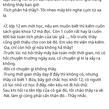
không thấy bao giờ.
-Tích phân hả thầy?- Tôi nheo mày khi nghe cụm từ xa
lạ.
-Ừ, lớp 12 em mới học, nếu em muốn biết thì kiếm cuốn
sách giáo khoa 12 mà đọc. Còn 1 cuốn rất hay là cuốn
600 bài toán tích phân của tác giả …, hồi trước thầy
cũng giới thiệu cho con bé đó. Em vào thi viện mà kiếm.
-Dạ, chỉ còn hỏi gì nữa không hả thầy?
-Trước lúc nó hỏi thầy mấy bài toán một thời gian, nó có
hỏi chuyện trường ngày xưa, có chuyện gì kì lạ xảy ra
không.
-Rồi có chuyện gì không thầy.
-Trong thời gian thầy dạy ở đây thì không có, nhưng
thầy có biết 1 đứa, bây giờ chắc học khối 12, có người
cô lúc nhỏ có học ở đây, nên kêu nó đi hỏi thử.
Sau khi hỏi ra tên lớp của cô gái đó, tôi chào thầy ra về.
-Nè, làm gì cũng phải cẩn thận đó.- Thầy nhắc.