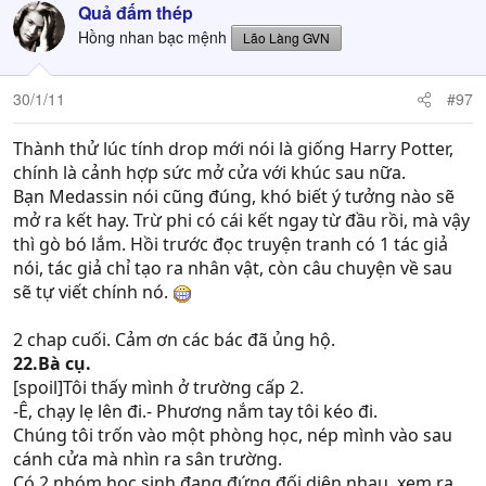
Quả đấm thép
Hồng nhan bạc mệnh
Lão Làng GVN
30/1/11
#97
Thành thử lúc tính drop mới nói là giống Harry Potter,
chính là cảnh hợp sức mở cửa với khúc sau nữa.
Bạn Medassin nói cũng đúng, khó biết ý tưởng nào sẽ
mở ra kết hay. Trừ phi có cái kết ngay từ đầu rồi, mà vậy
thì gò bó lắm. Hồi trước đọc truyện tranh có 1 tác giả
nói, tác giả chỉ tạo ra nhân vật, còn câu chuyện về sau
sẽ tự viết chính nó.
2 chap cuối. Cảm ơn các bác đã ủng hộ.
22.Bà cụ.
[spoil]Tôi thấy mình ở trường cấp 2.
-Ê, chạy lẹ lên đi.- Phương nắm tay tôi kéo đi.
Chúng tôi trốn vào một phòng học, nép mình vào sau
cánh cửa mà nhìn ra sân trường.
Có 2 nhóm học sinh đang đứng đối diện nhau, xem ra