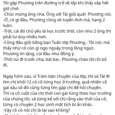
Tôi gặp Phương trên đường trở về lớp khi thấy sắp hết
giờ chơi.
-Chúc mừng ông nha. Ông với Tài giỏi quá!- Phương nói.
-Ờ, có gì đâu, Phương cũng vô tuyển Anh mà, hạng 2
luôn.
-Trời, cái đó chủ yếu là học trước thôi, còn như 2 ông thì
phải tư duy nhiều hơn.
-Cũng đâu giỏi bằng bạn Tuấn lớp Phương.- Tôi nói, mà
thấy như có con gì ngọ nguậy trong lồng ngực.
Phương im lặng, cúi đầu như đồng ý.
-Thôi tui đi trước nha, bái bai.- Phương chào tôi rồi bỏ
đi.
Ngày hôm sau, vì Tràm bận chuyện của lớp, tôi và Tài đi
tìm chị khối 12 có cô từng học ở trường, quả nhiên cô
gái xấu số đó cũng từng tìm gặp chị để hỏi chuyện.
Thì ra cô ruột của chị thời con gái từng theo học trường
của chúng tôi, và từng kể với chị rằng vào thời của cô,
từng có chuyện 2 học sinh mất tích bí ẩn khác.
-Vậy cô có nói chị là tại sao không?