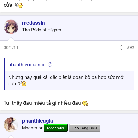
cửa
medassin
The Pride of Hiigara
30/1/11
#92
phanthieugia nói:
Nhưng hay quá xá, đặc biệt là đoạn bộ ba hợp sức mở
cửa
Tui thấy đâu miêu tả gì nhiều đâu
phanthieugia
Moderator
Moderator
Lão Làng GVN