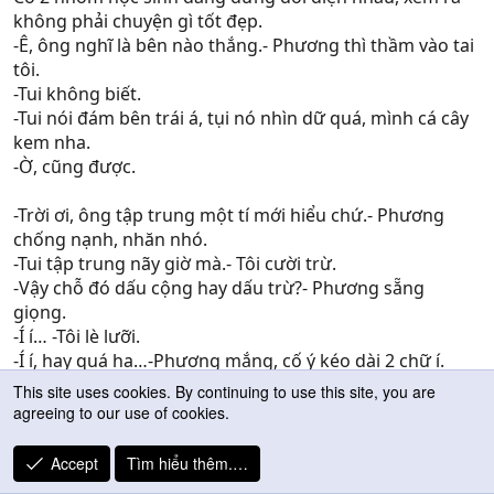
không phải chuyện gì tốt đẹp.
-Ê, ông nghĩ là bên nào thắng.- Phương thì thầm vào tai
tôi.
-Tui không biết.
-Tui nói đám bên trái á, tụi nó nhìn dữ quá, mình cá cây
kem nha.
-Ờ, cũng được.
-Trời ơi, ông tập trung một tí mới hiểu chứ.- Phương
chống nạnh, nhăn nhó.
-Tui tập trung nãy giờ mà.- Tôi cười trừ.
-Vậy chỗ đó dấu cộng hay dấu trừ?- Phương sẵng
giọng.
-Í í… -Tôi lè lưỡi.
-Í í, hay quá ha…-Phương mắng, cố ý kéo dài 2 chữ í.
Trên băng ghế đá đó, tôi và Phương thường ngồi học
This site uses cookies. By continuing to use this site, you are
bài với nhau.
agreeing to our use of cookies.
-Phàm! Phàm!- Có ai đó kêu tôi rất lớn.
Accept
Tìm hiểu thêm.…
Nhưng hình như không phải giọng của Phương.