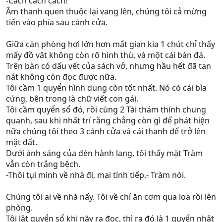
-Cách cách cách!
Âm thanh quen thuộc lại vang lên, chúng tôi cả mừng
tiến vào phía sau cánh cửa.
Giữa căn phòng hơi lớn hơn mất gian kia 1 chút chỉ thấy
mấy đồ vật không còn rõ hình thù, và một cái bàn đá.
Trên bàn có dấu vết của sách vở, nhưng hầu hết đã tan
nát không còn đọc được nữa.
Tôi cầm 1 quyển hình dung còn tốt nhất. Nó có cái bìa
cứng, bên trong là chữ viết con gái.
Tôi cầm quyển sổ đó, rồi cùng 2 Tài thám thính chung
quanh, sau khi nhất trí rằng chẳng còn gì để phát hiện
nữa chúng tôi theo 3 cánh cửa và cái thanh để trở lên
mặt đất.
Dưới ánh sáng của đèn hành lang, tôi thấy mặt Tràm
vẫn còn trắng bệch.
-Thôi tụi mình về nhà đi, mai tính tiếp.- Tràm nói.
Chúng tôi ai về nhà nấy. Tôi về chỉ ăn cơm qua loa rồi lên
phòng.
Tôi lật quyển sổ khi nãy ra đọc, thì ra đó là 1 quyển nhật