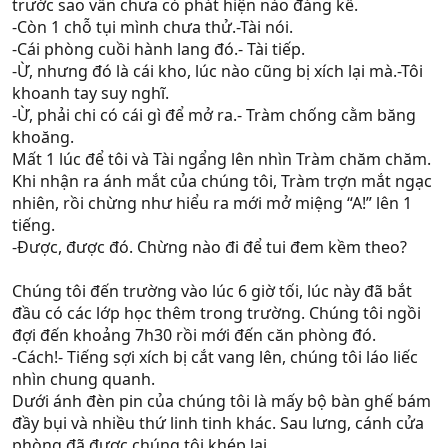
trước sao vẫn chưa có phát hiện nào đáng kể.
-Còn 1 chỗ tụi mình chưa thử.-Tài nói.
-Cái phòng cuồi hành lang đó.- Tài tiếp.
-Ừ, nhưng đó là cái kho, lúc nào cũng bị xích lại mà.-Tôi
khoanh tay suy nghĩ.
-Ừ, phải chi có cái gì để mở ra.- Tràm chống cằm băng
khoăng.
Mất 1 lúc để tôi và Tài ngẩng lên nhìn Tràm chăm chăm.
Khi nhận ra ánh mắt của chúng tôi, Tràm trợn mắt ngạc
nhiên, rồi chừng như hiểu ra mới mở miệng “A!” lên 1
tiếng.
-Được, được đó. Chừng nào đi để tui đem kềm theo?
Chúng tôi đến trường vào lúc 6 giờ tối, lúc này đã bắt
đầu có các lớp học thêm trong trường. Chúng tôi ngồi
đợi đến khoảng 7h30 rồi mới đến căn phòng đó.
-Cách!- Tiếng sợi xích bị cắt vang lên, chúng tôi láo liếc
nhìn chung quanh.
Dưới ánh đèn pin của chúng tôi là mấy bộ bàn ghế bám
đầy bụi và nhiều thứ linh tinh khác. Sau lưng, cánh cửa
phòng đã được chúng tôi khép lại.