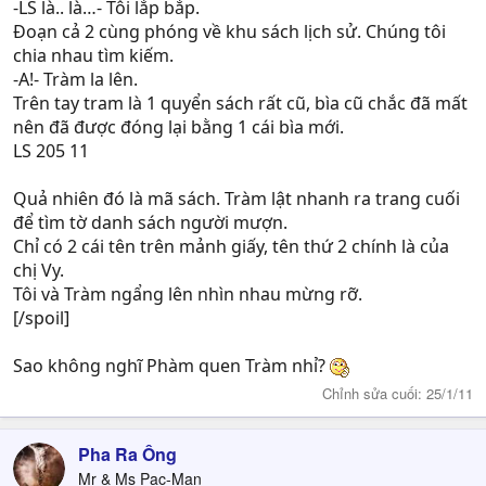
-LS là.. là…- Tôi lắp bắp.
Đoạn cả 2 cùng phóng về khu sách lịch sử. Chúng tôi
chia nhau tìm kiếm.
-A!- Tràm la lên.
Trên tay tram là 1 quyển sách rất cũ, bìa cũ chắc đã mất
nên đã được đóng lại bằng 1 cái bìa mới.
LS 205 11
Quả nhiên đó là mã sách. Tràm lật nhanh ra trang cuối
để tìm tờ danh sách người mượn.
Chỉ có 2 cái tên trên mảnh giấy, tên thứ 2 chính là của
chị Vy.
Tôi và Tràm ngẩng lên nhìn nhau mừng rỡ.
[/spoil]
Sao không nghĩ Phàm quen Tràm nhỉ?
Chỉnh sửa cuối:
25/1/11
Pha Ra Ông
Mr & Ms Pac-Man