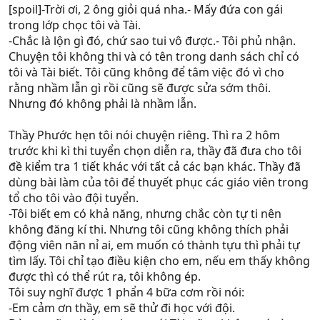
[spoil]-Trời ơi, 2 ông giỏi quá nha.- Mấy đứa con gái
trong lớp chọc tôi và Tài.
-Chắc là lộn gì đó, chứ sao tui vô được.- Tôi phủ nhận.
Chuyện tôi không thi và có tên trong danh sách chỉ có
tôi và Tài biết. Tôi cũng không để tâm việc đó vì cho
rằng nhầm lẫn gì rồi cũng sẽ được sửa sớm thôi.
Nhưng đó không phải là nhầm lẫn.
Thầy Phước hẹn tôi nói chuyện riêng. Thì ra 2 hôm
trước khi kì thi tuyển chọn diễn ra, thầy đã đưa cho tôi
đề kiểm tra 1 tiết khác với tất cả các bạn khác. Thầy đã
dùng bài làm của tôi để thuyết phục các giáo viên trong
tổ cho tôi vào đội tuyển.
-Tôi biết em có khả năng, nhưng chắc còn tự ti nên
không đăng kí thi. Nhưng tôi cũng không thích phải
động viên năn nỉ ai, em muốn có thành tựu thì phải tự
tìm lấy. Tôi chỉ tạo điều kiện cho em, nếu em thấy không
được thì có thể rút ra, tôi không ép.
Tôi suy nghĩ được 1 phẩn 4 bữa cơm rồi nói:
-Em cảm ơn thầy, em sẽ thử đi học với đội.