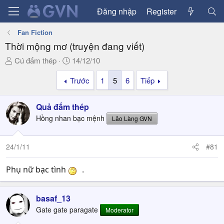
Đăng nhập
Register
Fan Fiction
Thời mộng mơ (truyện đang viết)
T
N
Cú đấm thép
14/12/10
h
g
Trước
1
5
6
Tiếp
r
à
e
y
a
g
Quả đấm thép
d
ử
Hồng nhan bạc mệnh
Lão Làng GVN
s
i
t
a
24/1/11
#81
r
t
Phụ nữ bạc tình
.
e
r
basaf_13
Gate gate paragate
Moderator