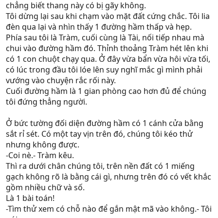
chẳng biết thang này có bị gãy không.
Tôi dừng lại sau khi chạm vào mặt đất cứng chắc. Tôi lia
đèn qua lại và nhìn thấy 1 đường hầm thấp và hẹp.
Phía sau tôi là Tràm, cuối cùng là Tài, nối tiếp nhau mà
chui vào đường hầm đó. Thỉnh thoảng Tràm hét lên khi
có 1 con chuột chạy qua. Ở đây vừa bẩn vừa hôi vừa tối,
có lúc trong đầu tôi lóe lên suy nghĩ mắc gì mình phải
vướng vào chuyện rắc rối này.
Cuối đường hầm là 1 gian phòng cao hơn đủ để chúng
tôi đứng thẳng người.
Ở bức tường đối diện đường hầm có 1 cánh cửa bằng
sắt rỉ sét. Có một tay vịn trên đó, chúng tôi kéo thử
nhưng không được.
-Coi nè.- Tràm kêu.
Thì ra dưới chân chúng tôi, trên nền đất có 1 miếng
gạch không rõ là bằng cái gì, nhưng trên đó có vết khắc
gồm nhiều chữ và số.
Là 1 bài toán!
-Tìm thử xem có chỗ nào để gắn mật mã vào không.- Tôi