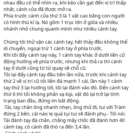
nhau đều có thể nhìn ra, khi kéo cần gạt đến vị trí thấp
nhất, cánh cửa đã được mở ra.
Phía trước cánh cửa thứ 3 là 1 vật cao bằng con người
có hình thù kì lạ. Nó gồm 1 trục lớn ở giữa và nhiều
nhánh nhỏ chung quanh mình như nhiều cánh tay.
Chúng tôi thử vặn các cánh tay, hết thảy đều không thể
di chuyển, ngoại trừ 1 cánh tay ở phía trước.
Khi tôi đẩy cánh tay này, 1 cánh tay khác ở dưới liền cử
động hướng về phía trước, nhưng khi thả ra thì cánh
tay ở dưới cũng từ từ quay về chỗ cũ.
Tôi lại đẩy cánh tay đầu tiên lần nữa, trước khi cánh tay
thứ 2 về vị trí cũ tôi liền đá mạnh 1 cái, lần này 1 cánh
tay thứ 3 lại hướng tới, tôi lại đánh vào đó. Đến cánh tay
thứ 6 thì tôi không phản xạ kịp, vật đó lại trở lại tình
trạng ban đầu, đứng im bất động.
-Tài, tay chân ông nhanh nhẹn, ông thử đi, tui với Tràm
đứng 2 bên, cái nào lẹ quá tụi tui sẽ đánh phụ.- Tôi nói.
Tài đánh tay đá chân, chẳng mấy chốc đã đánh hơn 40
cánh tay, có cánh đã thò ra đến 3,4 lần.