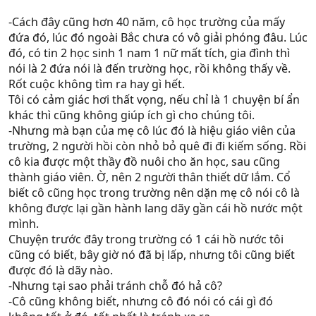
-Cách đây cũng hơn 40 năm, cô học trường của mấy
đứa đó, lúc đó ngoài Bắc chưa có vô giải phóng đâu. Lúc
đó, có tin 2 học sinh 1 nam 1 nữ mất tích, gia đình thì
nói là 2 đứa nói là đến trường học, rồi không thấy về.
Rốt cuộc không tìm ra hay gì hết.
Tôi có cảm giác hơi thất vọng, nếu chỉ là 1 chuyện bí ẩn
khác thì cũng không giúp ích gì cho chúng tôi.
-Nhưng mà bạn của mẹ cô lúc đó là hiệu giáo viên của
trường, 2 người hồi còn nhỏ bỏ quê đi đi kiếm sống. Rồi
cô kia được một thầy đồ nuôi cho ăn học, sau cũng
thành giáo viên. Ờ, nên 2 người thân thiết dữ lắm. Cổ
biết cô cũng học trong trường nên dặn mẹ cô nói cô là
không được lại gần hành lang dãy gần cái hồ nước một
mình.
Chuyện trước đây trong trường có 1 cái hồ nước tôi
cũng có biết, bây giờ nó đã bị lấp, nhưng tôi cũng biết
được đó là dãy nào.
-Nhưng tại sao phải tránh chỗ đó hả cô?
-Cô cũng không biết, nhưng cô đó nói có cái gì đó