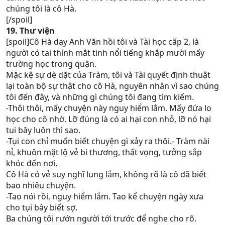
chúng tôi là cô Hà.
[/spoil]
19. Thư viện
[spoil]Cô Hà dạy Anh Văn hồi tôi và Tài học cấp 2, là
người có tai thính mắt tinh nổi tiếng khắp mười mấy
trường học trong quận.
Mặc kệ sự dè dặt của Tràm, tôi và Tài quyết định thuật
lại toàn bộ sự thật cho cô Hà, nguyên nhân vì sao chúng
tôi đến đây, và những gì chúng tôi đang tìm kiếm.
-Thôi thôi, mấy chuyện này nguy hiểm lắm. Mấy đứa lo
học cho cô nhờ. Lỡ đúng là có ai hại con nhỏ, lỡ nó hại
tui bây luôn thì sao.
-Tụi con chỉ muốn biết chuyện gì xảy ra thôi.- Tràm nài
nỉ, khuôn mặt lộ vẻ bi thương, thất vọng, tưởng sắp
khóc đến nơi.
Cô Hà có vẻ suy nghĩ lung lắm, không rõ là cô đã biết
bao nhiêu chuyện.
-Tao nói rồi, nguy hiểm lắm. Tao kể chuyện ngày xưa
cho tụi bây biết sợ.
Ba chúng tôi rướn người tới trước để nghe cho rõ.