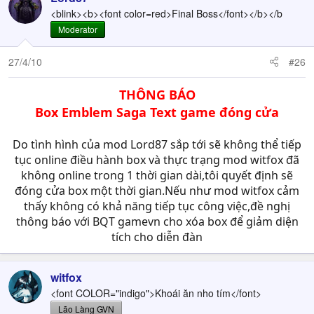
<blink><b><font color=red>Final Boss</font></b></b
Moderator
27/4/10
#26
THÔNG BÁO
Box Emblem Saga Text game đóng cửa
Do tình hình của mod Lord87 sắp tới sẽ không thể tiếp
tục online điều hành box và thực trạng mod witfox đã
không online trong 1 thời gian dài,tôi quyết định sẽ
đóng cửa box một thời gian.Nếu như mod witfox cảm
thấy không có khả năng tiếp tục công việc,đề nghị
thông báo với BQT gamevn cho xóa box để giảm diện
tích cho diễn đàn​
witfox
<font COLOR="indigo">Khoái ăn nho tím</font>
Lão Làng GVN