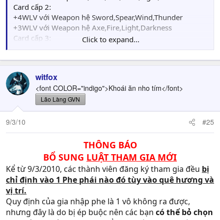
Card cấp 2:
+4WLV với Weapon hệ Sword,Spear,Wind,Thunder
+3WLV với Weapon hệ Axe,Fire,Light,Darkness
Card cấp 3:
Click to expand...
+4WLV với các hệ Weapon
Card cấp 4:
+4WLV với các hệ Weapon (ngoại trừ Card King
witfox
Knight,Empress và Dark Lord +2WLV
<font COLOR="indigo">Khoái ăn nho tím</font>
Card cấp 5:
+5WLV với các hệ Weapon
Lão Làng GVN
9/3/10
#25
THÔNG BÁO
BỔ SUNG
LUẬT THAM GIA MỚI
Kể từ 9/3/2010, các thành viên đăng ký tham gia đều
bị
chỉ định vào 1 Phe phái nào đó tùy vào quê hương và
vị trí.
Quy định của gia nhập phe là 1 vô không ra được,
nhưng đây là do bị ép buộc nên các bạn
có thể bỏ chọn