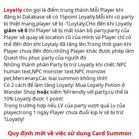
Loyatly
còn gọi là điểm trung thành.Mỗi Player khi
đăng kí Database sẽ có 15point Loyatly.Mỗi khi có party
bị thiệt mạng,player sẽ bị -1Loytaly.CHo đến khi Loyatly
giảm về 0
thì Player sẽ bị mất toàn bộ party.party của
Player sẽ quay về location cũ của mình và Player chỉ có
thể đến đón khi Loytaly đã tăng lên.Trong thời gian khi
Player chưa đến đón,những Player khác được phép làm
Quest thu phục party của người đó
Những thành phần Party bị trừ Loyatly khi chết: NPC
human text,NPC monster text,NPC monster
pet,Mercenary.Các loại summon không tính!
Có 2 cách để làm tăng Loyatly: Mua Loyatly Potion ở
Wander Shop
hoặc
kiếm %Friendly với party,cụ thể là
10% Loyatly được 1 point!
Trong trường hợp nếu LV của party vượt quá Lv của
player,trong 1 ngày Player chưa đuổi kịp lv sẽ bị trừ
1Loyatly!
Quy định mới về việc sử dụng Card Summon