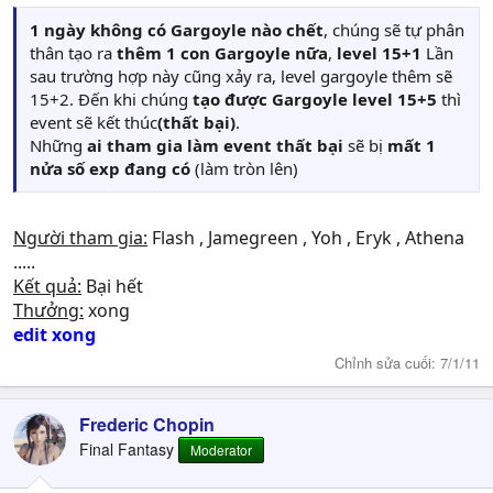
1 ngày không có Gargoyle nào chết
, chúng sẽ tự phân
thân tạo ra
thêm 1 con Gargoyle nữa
,
level 15+1
Lần
sau trường hợp này cũng xảy ra, level gargoyle thêm sẽ
15+2. Đến khi chúng
tạo được Gargoyle level 15+5
thì
event sẽ kết thúc
(thất bại)
.
Những
ai tham gia làm event thất bại
sẽ bị
mất 1
nửa số exp đang có
(làm tròn lên)
Người tham gia:
Flash , Jamegreen , Yoh , Eryk , Athena
.....
Kết quả:
Bại hết
Thưởng:
xong
edit xong
Chỉnh sửa cuối:
7/1/11
Frederic Chopin
Final Fantasy
Moderator