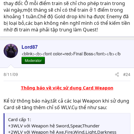
thay đổi: Ở mỗi điểm train sẽ chỉ cho phép train trong
vài ngày,một tháng sẽ chỉ có thể train ở 1 điểm trong
khoảng 1 tuần.Chế độ Gold drop khi hạ được Enemy đã
bị loại bỏ,các bạn không nên nghĩ mình có thể kiếm tiền
nhờ đi train mà phải tập trung làm Quest!
Lord87
<blink><b><font color=red>Final Boss</font></b></b
Moderator
8/11/09
#24
Thông báo về việc sử dụng Card Weapon
Kể từ thông báo này,tất cả các loại Weapon khi sử dụng
Card sẽ tăng thêm chỉ số WLV.Cụ thể như sau:
Card cấp 1:
+3WLV với Weapon hệ Sword,Spear,Thunder
+2WLV với Weapon hệ Axe,Fire,Wind,Light,Darkness