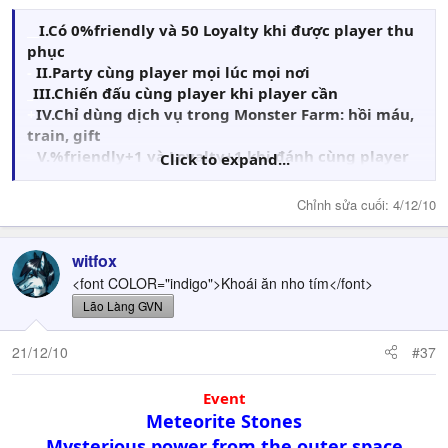
7.Được dùng weapon và item ở Shop bên ngoài,
không dùng được weapon và item ở Monster Farm
__
I.Có 0%friendly và 50 Loyalty khi được player thu
bán
phục
8.Phải được đem trả về nhà khi Loyalty=0
-
II.Party cùng player mọi lúc mọi nơi
_
III.Chiến đấu cùng player khi player cần
+
IV.Chỉ dùng dịch vụ trong Monster Farm: hồi máu,
train, gift
--
V.
%friendly+1 và Loyalty+1
khi đánh cùng player
Click to expand...
và sống sót sau khi player
thắng
trận,
thua
trận thì
giảm
%friendly-2 và Loyalty-10
Chỉnh sửa cuối:
4/12/10
=
VI.Học NPC Monster Skill khi đủ %friendly, và bất
cứ các skill khác nếu có scroll. Có thể có tối đa 6 skill
witfox
không kể NPC Monster skill
-
VII.Được dùng cả weapon và item ở Shop bên
<font COLOR="indigo">Khoái ăn nho tím</font>
ngoài lẫn Monster farm
Lão Làng GVN
VIII.Phải được đem thả về Monster Farm khi
Loyalty=0
21/12/10
#37
Event
Meteorite Stones
Mysterious power from the outer space