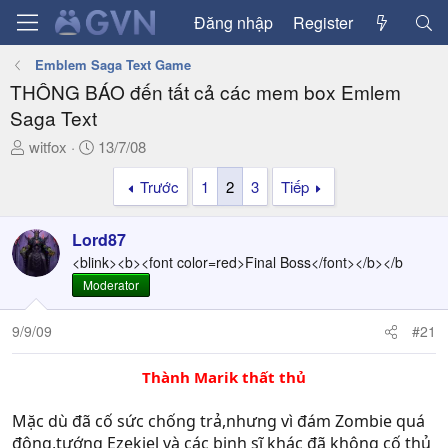
Đăng nhập
Register
Emblem Saga Text Game
THÔNG BÁO đến tất cả các mem box Emlem
Saga Text
T
N
witfox
13/7/08
h
g
Trước
1
2
3
Tiếp
r
à
e
y
a
g
Lord87
d
ử
<blink><b><font color=red>Final Boss</font></b></b
s
i
Moderator
t
a
9/9/09
#21
r
t
e
Thành Marik thất thủ
r
Mặc dù đã cố sức chống trả,nhưng vì đám Zombie quá
đông,tướng Ezekiel và các binh sĩ khác đã không cố thủ