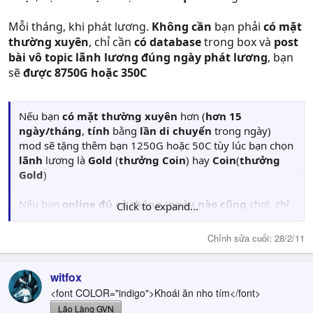
Mỗi tháng, khi phát lương.
Không cần
bạn phải
có mặt
thường xuyên
, chỉ cần
có database
trong box và
post
bài vô topic lãnh lương đúng ngày phát lương
, bạn
sẽ
được 8750G hoặc 350C
Nếu bạn
có mặt thường xuyên
hơn (
hơn 15
ngày/tháng
,
tính
bằng
lần di chuyển
trong ngày)
mod sẽ tặng thêm bạn 1250G hoặc 50C tùy lúc bạn chọn
lãnh
lương là
Gold
(
thưởng Coin
) hay
Coin
(
thưởng
Gold
)
Nếu bạn
online đủ cả tháng
(
ngày nào cũng
chơi, chỉ
Click to expand...
tính bằng lần
di chuyển
trong ngày), ngoài phần thưởng
chuyên cần (=^.^=) bạn sẽ được
miễn phí di chuyển
Chỉnh sửa cuối:
28/2/11
phà, teleport
(
nếu có dùng
)
witfox
Lần di chuyển trong ngày được tra từ
Nhật ký phiêu
<font COLOR="indigo">Khoái ăn nho tím</font>
lưu
. Các bạn dù không đi đâu cũng nên chép lại từng
Lão Làng GVN