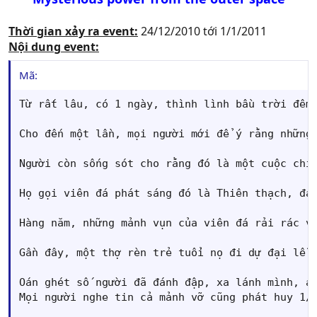
Thời gian xảy ra event:
24/12/2010 tới 1/1/2011
Nội dung event:
Mã:
Từ rất lâu, có 1 ngày, thình lình bầu trời đêm
Cho đến một lần, mọi người mới để ý rằng những
Người còn sống sót cho rằng đó là một cuộc chi
Họ gọi viên đá phát sáng đó là Thiên thạch, đá 
Hàng năm, những mảnh vụn của viên đá rải rác v
Gần đây, một thợ rèn trẻ tuổi nọ đi dự đại lễ 
Oán ghét số người đã đánh đập, xa lánh mình, an
Mọi người nghe tin cả mảnh vỡ cũng phát huy 1/