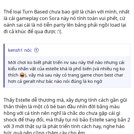
Thể loại Turn Based chưa bao giờ là chán với mình, nhất
là cái gameplay con Sora này nó tính toán vui phết, cứ
oánh sai cái là nó tiễn party lên bảng phải ngồi load lại
đi cả khúc để qua được :'(.
kensh1 nói:
Mới chơi ko biết phát triển nv sau này thế nào nhưng cái
kiểu nhân vật của estelle khá là phổ biến (và nhiều ng ko
thích
), vậy mà sau này có trang game chọn best char
hơn cả geralt như bác nào nói đúng là ko ngờ
Thấy Estelle dễ thương mà, xây dựng tính cách gần gũi
thân thiện là một cô bé ban đầu nhìn đời bằng màu
hồng với cá tính nên nghĩ là chắc do chưa gặp cái gì
shock để thay đổi, mà thấy tụi nó bảo Estelle sang bản 2
với 3 mới thật sự là phát triển tính cách hay, nghe háo
hức quá nên cũng chăm cày cho ẻm.