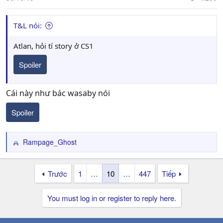
s
:
T&L nói:
Atlan, hỏi tí story ở CS1
Spoiler
Cái này như bác wasaby nói
Spoiler
Rampage_Ghost
R
e
a
Trước
1
…
10
…
447
Tiếp
c
t
i
You must log in or register to reply here.
o
n
s