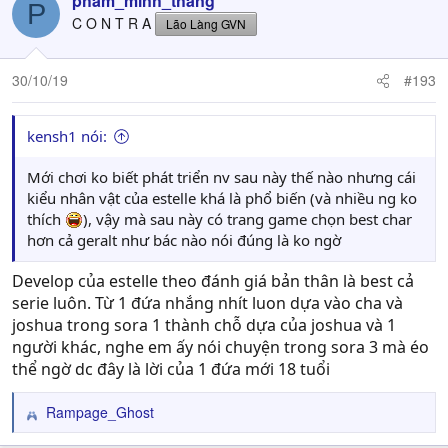
pham_minh_thang
P
t
C O N T R A
Lão Làng GVN
i
o
n
30/10/19
#193
s
:
kensh1 nói:
Mới chơi ko biết phát triển nv sau này thế nào nhưng cái
kiểu nhân vật của estelle khá là phổ biến (và nhiều ng ko
thích
), vậy mà sau này có trang game chọn best char
hơn cả geralt như bác nào nói đúng là ko ngờ
Develop của estelle theo đánh giá bản thân là best cả
serie luôn. Từ 1 đứa nhắng nhít luon dựa vào cha và
joshua trong sora 1 thành chỗ dựa của joshua và 1
người khác, nghe em ấy nói chuyện trong sora 3 mà éo
thể ngờ dc đây là lời của 1 đứa mới 18 tuổi
Rampage_Ghost
R
e