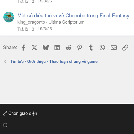
19/3/26
Trả lời
0
Một số điều thú vị về Chocobo trong Final Fantasy
king_dragontb
Ultima Scriptorium
19/3/26
Trả lời
0
Facebook
X
Bluesky
LinkedIn
Reddit
Pinterest
Tumblr
WhatsApp
Email
Li
Share:
Tin tức - Giới thiệu - Thảo luận chung về game
Chọn giao diện