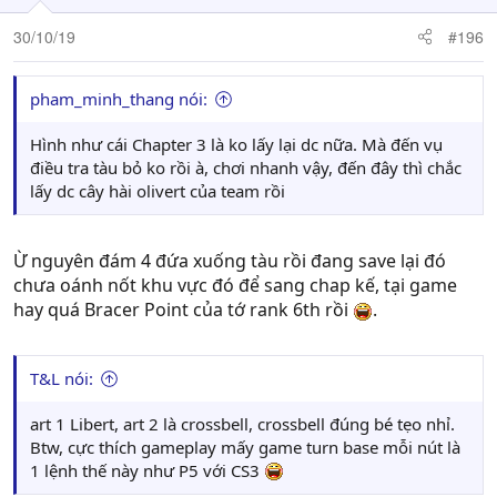
30/10/19
#196
pham_minh_thang nói:
Hình như cái Chapter 3 là ko lấy lại dc nữa. Mà đến vụ
điều tra tàu bỏ ko rồi à, chơi nhanh vậy, đến đây thì chắc
lấy dc cây hài olivert của team rồi
Ừ nguyên đám 4 đứa xuống tàu rồi đang save lại đó
chưa oánh nốt khu vực đó để sang chap kế, tại game
hay quá Bracer Point của tớ rank 6th rồi
.
T&L nói:
art 1 Libert, art 2 là crossbell, crossbell đúng bé tẹo nhỉ.
Btw, cực thích gameplay mấy game turn base mỗi nút là
1 lệnh thế này như P5 với CS3