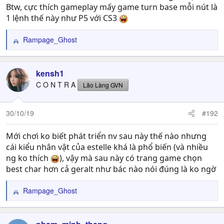
Btw, cực thích gameplay mấy game turn base mỗi nút là
1 lệnh thế này như P5 với CS3
Rampage_Ghost
R
e
a
c
kensh1
t
C O N T R A
Lão Làng GVN
i
o
n
30/10/19
#192
s
:
Mới chơi ko biết phát triển nv sau này thế nào nhưng
cái kiểu nhân vật của estelle khá là phổ biến (và nhiều
ng ko thích
), vậy mà sau này có trang game chọn
best char hơn cả geralt như bác nào nói đúng là ko ngờ
Rampage_Ghost
R
e
a
c