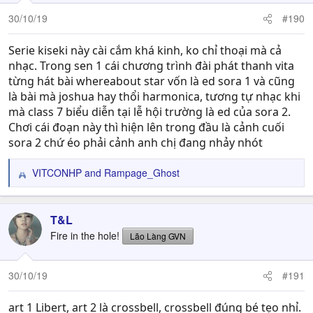
30/10/19
#190
Serie kiseki này cài cắm khá kinh, ko chỉ thoại mà cả
nhạc. Trong sen 1 cái chương trình đài phát thanh vita
từng hát bài whereabout star vốn là ed sora 1 và cũng
là bài mà joshua hay thổi harmonica, tương tự nhạc khi
mà class 7 biểu diễn tại lễ hội trường là ed của sora 2.
Chơi cái đoạn này thì hiện lên trong đầu là cảnh cuối
sora 2 chứ éo phải cảnh anh chị đang nhảy nhót
VITCONHP
and
Rampage_Ghost
R
e
a
c
T&L
t
Fire in the hole!
Lão Làng GVN
i
o
n
30/10/19
#191
s
:
art 1 Libert, art 2 là crossbell, crossbell đúng bé tẹo nhỉ.