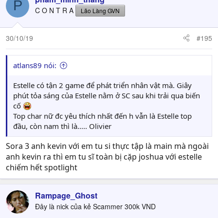
P
t
C O N T R A
Lão Làng GVN
i
o
n
30/10/19
#195
s
:
atlans89 nói:
Estelle có tận 2 game để phát triển nhân vật mà. Giây
phút tỏa sáng của Estelle nằm ở SC sau khi trải qua biến
cố
Top char nữ đc yêu thích nhất đến h vẫn là Estelle top
đầu, còn nam thì là..... Olivier
Sora 3 anh kevin với em tu si thực tập là main mà ngoài
anh kevin ra thì em tu sĩ toàn bị cặp joshua với estelle
chiếm hết spotlight
Rampage_Ghost
Đây là nick của kẻ Scammer 300k VND