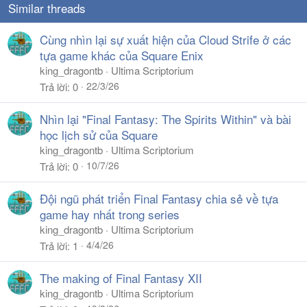
Similar threads
:
Cùng nhìn lại sự xuất hiện của Cloud Strife ở các
tựa game khác của Square Enix
king_dragontb
Ultima Scriptorium
22/3/26
Trả lời
0
Nhìn lại "Final Fantasy: The Spirits Within" và bài
học lịch sử của Square
king_dragontb
Ultima Scriptorium
10/7/26
Trả lời
0
Đội ngũ phát triển Final Fantasy chia sẻ về tựa
game hay nhất trong series
king_dragontb
Ultima Scriptorium
4/4/26
Trả lời
1
The making of Final Fantasy XII
king_dragontb
Ultima Scriptorium