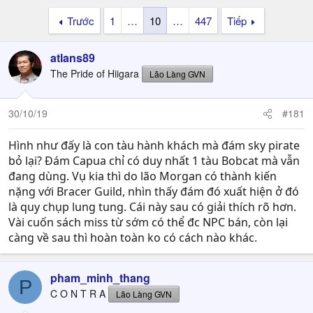
Trước
1
…
10
…
447
Tiếp
atlans89
The Pride of Hiigara
Lão Làng GVN
30/10/19
#181
Hình như đấy là con tàu hành khách mà đám sky pirate
bỏ lại? Đám Capua chỉ có duy nhất 1 tàu Bobcat mà vẫn
đang dùng. Vụ kia thì do lão Morgan có thành kiến
nặng với Bracer Guild, nhìn thấy đám đó xuất hiện ở đó
là quy chụp lung tung. Cái này sau có giải thích rõ hơn.
Vài cuốn sách miss từ sớm có thể đc NPC bán, còn lại
càng về sau thì hoàn toàn ko có cách nào khác.
pham_minh_thang
P
C O N T R A
Lão Làng GVN