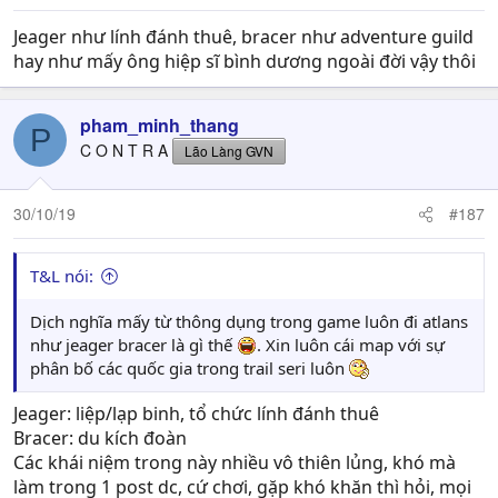
Jeager như lính đánh thuê, bracer như adventure guild
hay như mấy ông hiệp sĩ bình dương ngoài đời vậy thôi
pham_minh_thang
P
C O N T R A
Lão Làng GVN
30/10/19
#187
T&L nói:
Dịch nghĩa mấy từ thông dụng trong game luôn đi atlans
như jeager bracer là gì thế
. Xin luôn cái map với sự
phân bố các quốc gia trong trail seri luôn
Jeager: liệp/lạp binh, tổ chức lính đánh thuê
Bracer: du kích đoàn
Các khái niệm trong này nhiều vô thiên lủng, khó mà
làm trong 1 post dc, cứ chơi, gặp khó khăn thì hỏi, mọi