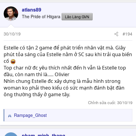
a
c
atlans89
t
The Pride of Hiigara
Lão Làng GVN
i
o
n
30/10/19
#194
s
:
Estelle có tận 2 game để phát triển nhân vật mà. Giây
phút tỏa sáng của Estelle nằm ở SC sau khi trải qua biến
cố
Top char nữ đc yêu thích nhất đến h vẫn là Estelle top
đầu, còn nam thì là..... Olivier
Nhìn chung Estelle đc xây dựng là mẫu hình strong
woman ko phải theo kiểu có sức mạnh đánh bật đàn
ông thường thấy ở game tây.
Chỉnh sửa cuối:
30/10/19
Rampage_Ghost
R
e
a
c
pham_minh_thang