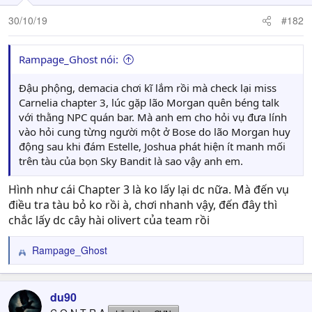
30/10/19
#182
Rampage_Ghost nói:
Đậu phộng, demacia chơi kĩ lắm rồi mà check lại miss
Carnelia chapter 3, lúc gặp lão Morgan quên béng talk
với thằng NPC quán bar. Mà anh em cho hỏi vụ đưa lính
vào hỏi cung từng người một ở Bose do lão Morgan huy
động sau khi đám Estelle, Joshua phát hiện ít manh mối
trên tàu của bọn Sky Bandit là sao vậy anh em.
Hình như cái Chapter 3 là ko lấy lại dc nữa. Mà đến vụ
điều tra tàu bỏ ko rồi à, chơi nhanh vậy, đến đây thì
chắc lấy dc cây hài olivert của team rồi
Rampage_Ghost
R
e
a
c
du90
t