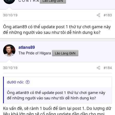
C O N T R A
Lão Làng GVN
i
o
n
30/10/19
#183
s
:
Ông atlan89 có thể update post 1 thứ tự chơi game này
để những người vào sau như tôi dễ hình dung ko?
atlans89
The Pride of Hiigara
Lão Làng GVN
30/10/19
#184
du90 nói:
Ông atlan89 có thể update post 1 thứ tự chơi game này
để những người vào sau như tôi dễ hình dung ko?
Ko vấn đề, sẽ rành 1 buổi để làm lại post 1. Do lượng dữ
liệu khá lớn nên sẽ cố gắng update dần dần cho mọi