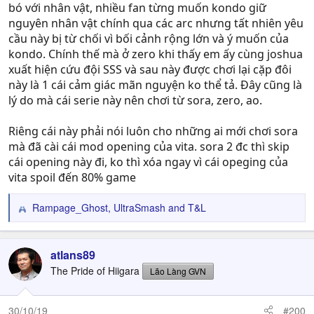
bó với nhân vật, nhiều fan từng muốn kondo giữ
nguyên nhân vật chính qua các arc nhưng tất nhiên yêu
cầu này bị từ chối vì bối cảnh rộng lớn và ý muốn của
kondo. Chính thế mà ở zero khi thấy em ấy cùng joshua
xuất hiện cứu đội SSS và sau này được chơi lại cặp đôi
này là 1 cái cảm giác mãn nguyện ko thể tả. Đây cũng là
lý do mà cái serie này nên chơi từ sora, zero, ao.
Riêng cái này phải nói luôn cho những ai mới chơi sora
mà đã cài cái mod opening của vita. sora 2 đc thì skip
cái opening này đi, ko thì xóa ngay vì cái opeging của
vita spoil đến 80% game
Rampage_Ghost
,
UltraSmash
and
T&L
R
e
a
c
atlans89
t
The Pride of Hiigara
Lão Làng GVN
i
o
n
30/10/19
#200