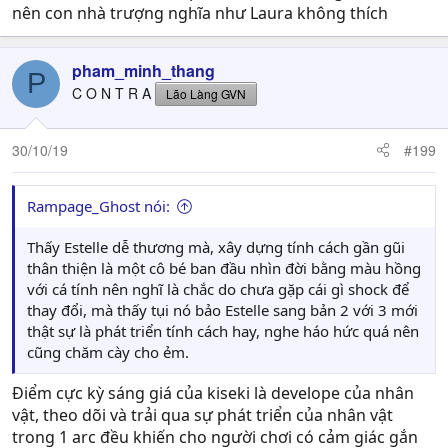
nên con nhà trượng nghĩa như Laura không thích
pham_minh_thang
P
C O N T R A
Lão Làng GVN
30/10/19
#199
Rampage_Ghost nói:
Thấy Estelle dễ thương mà, xây dựng tính cách gần gũi
thân thiện là một cô bé ban đầu nhìn đời bằng màu hồng
với cá tính nên nghĩ là chắc do chưa gặp cái gì shock để
thay đổi, mà thấy tụi nó bảo Estelle sang bản 2 với 3 mới
thật sự là phát triển tính cách hay, nghe háo hức quá nên
cũng chăm cày cho ẻm.
Điểm cực kỳ sáng giá của kiseki là develope của nhân
vật, theo dõi và trải qua sự phát triển của nhân vật
trong 1 arc đều khiến cho người chơi có cảm giác gắn