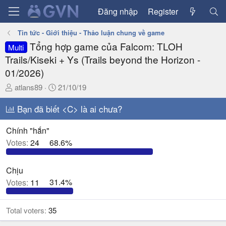
Đăng nhập
Register
Tin tức - Giới thiệu - Thảo luận chung về game
Tổng hợp game của Falcom: TLOH
Multi
Trails/Kiseki + Ys (Trails beyond the Horizon -
01/2026)
T
N
atlans89
21/10/19
h
g
r
Bạn đã biết <C> là ai chưa?
à
e
y
a
g
Chính "hắn"
d
ử
Votes:
24
68.6%
s
i
t
Chịu
a
Votes:
11
31.4%
r
t
e
Total voters
35
r