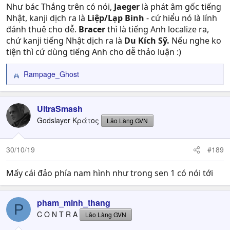
Như bác Thắng trên có nói,
Jaeger
là phát âm gốc tiếng
Nhật, kanji dịch ra là
Liệp/Lạp Binh
- cứ hiểu nó là lính
đánh thuê cho dễ.
Bracer
thì là tiếng Anh localize ra,
chứ kanji tiếng Nhật dịch ra là
Du Kích Sỹ.
Nếu nghe ko
tiện thì cứ dùng tiếng Anh cho dễ thảo luận :)
Rampage_Ghost
R
e
a
c
UltraSmash
t
Godslayer Κράτος
Lão Làng GVN
i
o
n
30/10/19
#189
s
:
Mấy cái đảo phía nam hình như trong sen 1 có nói tới
pham_minh_thang
P
C O N T R A
Lão Làng GVN