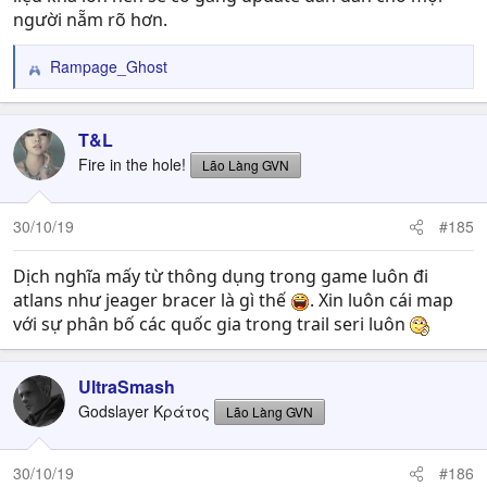
người nẵm rõ hơn.
Rampage_Ghost
R
e
a
c
T&L
t
Fire in the hole!
Lão Làng GVN
i
o
n
30/10/19
#185
s
:
Dịch nghĩa mấy từ thông dụng trong game luôn đi
atlans như jeager bracer là gì thế
. Xin luôn cái map
với sự phân bố các quốc gia trong trail seri luôn
UltraSmash
Godslayer Κράτος
Lão Làng GVN
30/10/19
#186