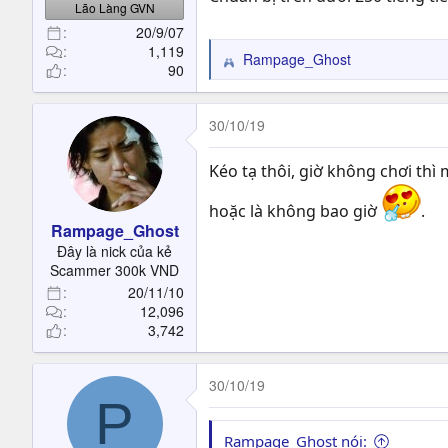
Lão Làng GVN
20/9/07
1,119
Rampage_Ghost
R
90
e
a
c
30/10/19
t
i
Kéo tạ thôi, giờ không chơi thì 
o
n
hoặc là không bao giờ
.
s
Rampage_Ghost
:
Đây là nick của kẻ
Scammer 300k VND
20/11/10
12,096
3,742
30/10/19
P
Rampage_Ghost nói: