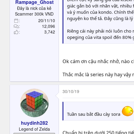
Rampage_Ghost
giác gắn bó với nhân vật, nhiều
Đây là nick của kẻ
và ý muốn của kondo. Chính thế 
Scammer 300k VND
nguyện ko thể tả. Đây cũng là lý 
20/11/10
12,096
Riêng cái này phải nói luôn cho 
3,742
opeging của vita spoil đến 80%
Ok cám ơn cậu nhắc nhở, nào c
Thắc mắc là series này hay vậy
30/10/19
Tuần sau bắt đầu cày sora
huydinh282
Legend of Zelda
Chuẩn bị trên dưới 250 tiếng t