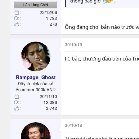
không bao giờ
.
Lão Làng GVN
23/12/06
1,792
278
Ông đang chơi bản nào trước v
30/10/19
FC bác, chương đầu tiên của Tr
Rampage_Ghost
Đây là nick của kẻ
Scammer 300k VND
20/11/10
12,096
3,742
30/10/19