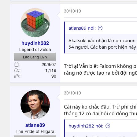
30/10/19
atlans89 nói:
Akatsuki xác nhận là non-canon n
huydinh282
54 người. Các bản port hiện này 
Legend of Zelda
Lão Làng GVN
20/9/07
Trời ạ! Vẫn biết Falcom không 
1,119
rằng nó được tạo ra bởi đội ng
90
30/10/19
Cái này ko chắc đâu. Trừ phi ch
tháng 12 có đại hội cổ đông thư
atlans89
huydinh282 nói:
The Pride of Hiigara