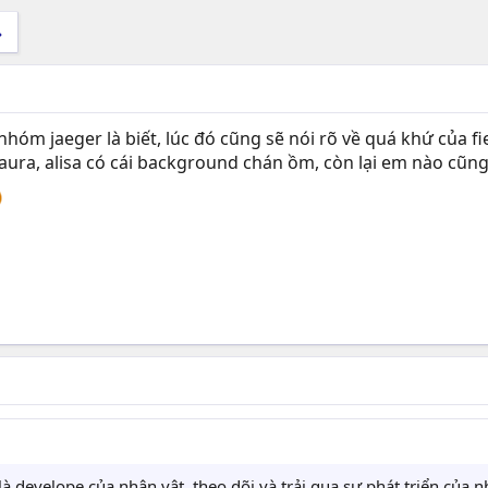
nhóm jaeger là biết, lúc đó cũng sẽ nói rõ về quá khứ của fi
 laura, alisa có cái background chán ồm, còn lại em nào cũng 
là develope của nhân vật, theo dõi và trải qua sự phát triển của 