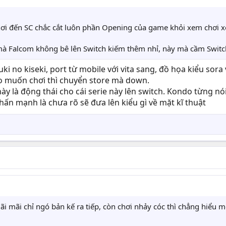
ơi đến SC chắc cắt luôn phần Opening của game khỏi xem chơi 
mà Falcom không bê lên Switch kiếm thêm nhỉ, này mà cầm Switch
uki no kiseki, port từ mobile với vita sang, đồ họa kiểu sora 
ào muốn chơi thì chuyển store mà down.
 này là động thái cho cái serie này lên switch. Kondo từng 
ấn mạnh là chưa rõ sẽ đưa lên kiểu gì về mặt kĩ thuật
mãi mãi chỉ ngó bản kế ra tiếp, còn chơi nhảy cóc thì chẳng hiểu m