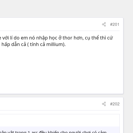
#201
e với lí do em nó nhập học ở thor hơn, cụ thể thì cứ
hấp dẫn cả ( tính cả millium).
#202
nhân vật trong 1 arc đều khiến cho người chơi có cảm