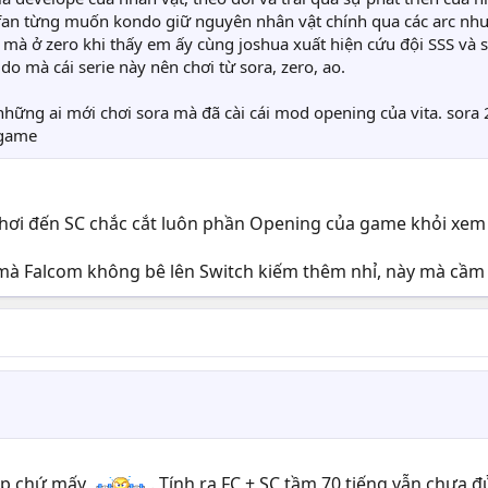
 fan từng muốn kondo giữ nguyên nhân vật chính qua các arc nhưn
mà ở zero khi thấy em ấy cùng joshua xuất hiện cứu đội SSS và sa
do mà cái serie này nên chơi từ sora, zero, ao.
những ai mới chơi sora mà đã cài cái mod opening của vita. sora 2 
 game
hơi đến SC chắc cắt luôn phần Opening của game khỏi xem
 mà Falcom không bê lên Switch kiếm thêm nhỉ, này mà cầm 
iếp chứ mấy
. Tính ra FC + SC tầm 70 tiếng vẫn chưa 