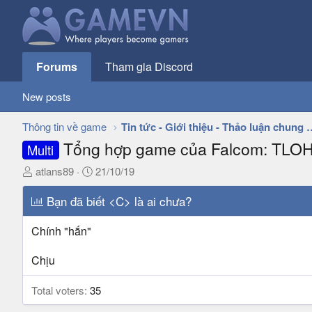
Forums
Tham gia Discord
New posts
Thông tin về game
Tin tức - Giới thiệu - 
Tổng hợp game của Falcom: TLOH Tr
Multi
T
N
atlans89
21/10/19
h
g
r
Bạn đã biết <C> là ai chưa?
à
e
y
a
g
Chính "hắn"
d
ử
s
i
Chịu
t
a
Total voters
35
r