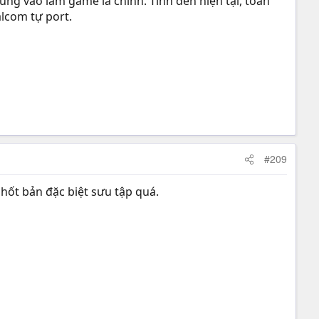
ung vào làm game là chính. Tính đến hiện tại, toàn
alcom tự port.
#209
hốt bản đặc biệt sưu tập quá.