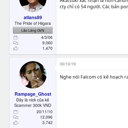
Akatsuki xác nhận là non-canon 
cty chỉ có 54 người. Các bản por
atlans89
The Pride of Hiigara
Lão Làng GVN
4/3/06
9,060
1,470
30/10/19
Nghe nói Falcom có kế hoạch ra
Rampage_Ghost
Đây là nick của kẻ
Scammer 300k VND
20/11/10
12,096
3,742