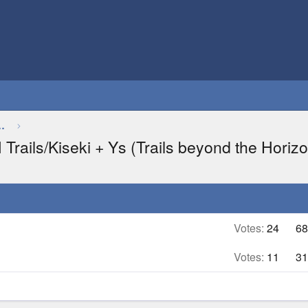
Thảo luận chung về game
ails/Kiseki + Ys (Trails beyond the Horizo
Votes:
24
68
Votes:
11
31