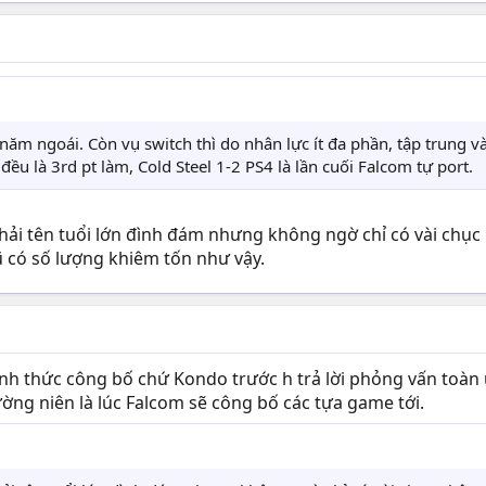
ăm ngoái. Còn vụ switch thì do nhân lực ít đa phần, tập trung vào
đều là 3rd pt làm, Cold Steel 1-2 PS4 là lần cuối Falcom tự port.
phải tên tuổi lớn đình đám nhưng không ngờ chỉ có vài chụ
ũ có số lượng khiêm tốn như vậy.
ính thức công bố chứ Kondo trước h trả lời phỏng vấn toàn 
ờng niên là lúc Falcom sẽ công bố các tựa game tới.