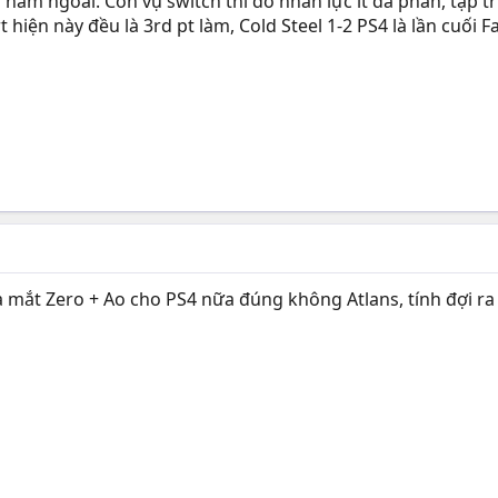
năm ngoái. Còn vụ switch thì do nhân lực ít đa phần, tập tr
t hiện này đều là 3rd pt làm, Cold Steel 1-2 PS4 là lần cuối F
 mắt Zero + Ao cho PS4 nữa đúng không Atlans, tính đợi ra 