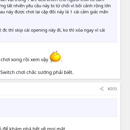
g tất nhiên yêu cầu này bị từ chối vì bối cảnh rộng lớn
u này được chơi lại cặp đôi này là 1 cái cảm giác mãn
đc thì skip cái opening này đi, ko thì xóa ngay vì cái
 chơi xong rồi xem vậy
.
Switch chơi chắc sướng phải biết.
#203
đủ để khám phá hết về mọi mặt.