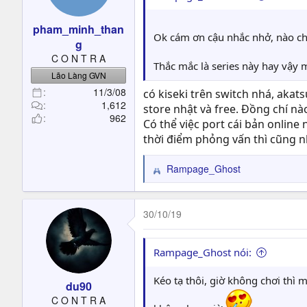
pham_minh_than
Ok cám ơn cậu nhắc nhở, nào ch
g
C O N T R A
Thắc mắc là series này hay vậy 
Lão Làng GVN
11/3/08
có kiseki trên switch nhá, akats
1,612
store nhật và free. Đồng chí n
962
Có thể việc port cái bản online
thời điểm phỏng vấn thì cũng nh
Rampage_Ghost
R
e
a
c
30/10/19
t
i
o
Rampage_Ghost nói:
n
s
Kéo tạ thôi, giờ không chơi thì 
du90
:
C O N T R A