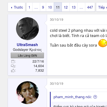
t
e
Trước
1
…
9
10
11
12
13
…
447
Tiếp
r
30/10/19
cold steel 2 phang nhau với vài 
chơi là biết. Tính ra cả team có
UltraSmash
Tuần sau bắt đầu cày sora
Godslayer Κράτος
Lão Làng GVN
22/7/16
14,604
7,832
30/10/19
pham_minh_thang nói:
Điểm cực kỳ sáng giá của kiseki 