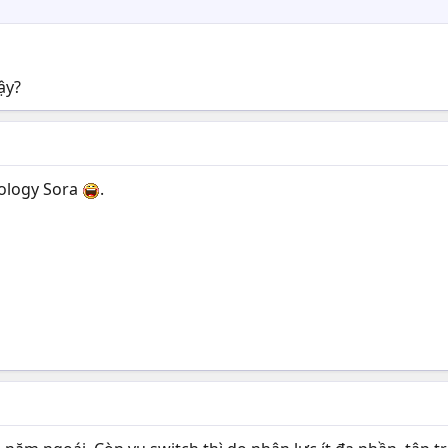
ậy?
iology Sora
.