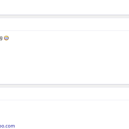
ng
oo.com