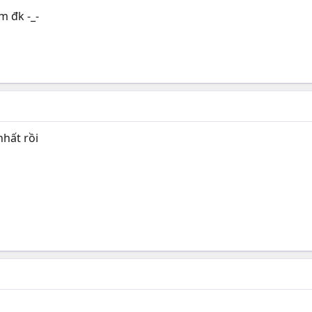
 đk -_-
hất rồi