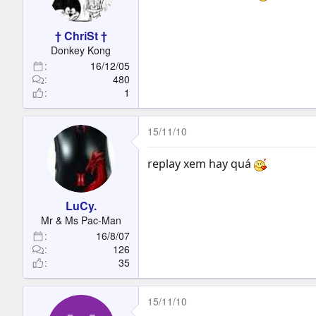
† ChriSt †
Donkey Kong
16/12/05
480
1
15/11/10
replay xem hay quá
LuCy.
Mr & Ms Pac-Man
16/8/07
126
35
15/11/10