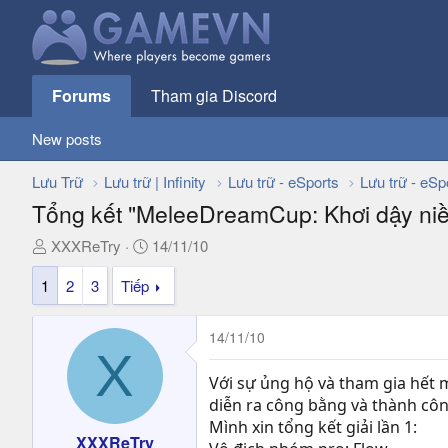
Forums
Tham gia Discord
New posts
Lưu Trữ
Lưu trữ | Infinity
Lưu trữ - eSports
Lưu trữ - eSp
Tổng kết "MeleeDreamCup: Khơi dậy ni
T
N
XXXReTry
14/11/10
h
g
1
2
3
Tiếp
r
à
e
y
a
g
14/11/10
d
ử
X
s
i
Với sự ủng hộ và tham gia hết
t
diễn ra công bằng và thành côn
a
Mình xin tổng kết giải lần 1:
r
XXXReTry