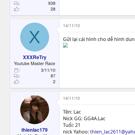
938
28
14/11/10
X
Gửi lại cái hình cho dễ hình du
XXXReTry
Youtube Master Race
3/11/10
87
2
14/11/10
Tên: Lac
Nick GG: GG4A.Lac
Tuổi: 21
thienlac179
nick Yahoo:
thien_lac2611@yah