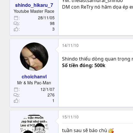
YM: thelastsamurai_shindo
shindo_hikaru_7
DM con ReTry nó hăm dọa ép em
Youtube Master Race
28/11/05
98
3
14/11/10
Shindo thiếu dòng quan trọng n
Số tiền đóng: 500k
choichanvl
Mr & Ms Pac-Man
12/1/07
276
1
15/11/10
tuần sau sẽ báo chù