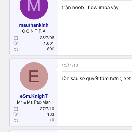
M
trận noob - flow imba vậy =.=
mauthankinh
C O N T R A
23/7/06
1,601
896
15/11/10
E
Lần sau sẽ quyết tâm hơn :) Se
eSm.KnighT
Mr & Ms Pac-Man
27/7/10
133
10