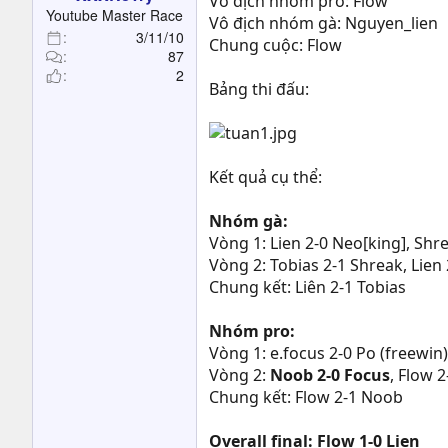
Vô địch nhóm pro: Flow
t
Youtube Master Race
Vô địch nhóm gà: Nguyen_lien
e
3/11/10
Chung cuộc: Flow
r
87
2
Bảng thi đấu:
Kết quả cụ thể:
Nhóm gà:
Vòng 1: Lien 2-0 Neo[king], Shr
Vòng 2: Tobias 2-1 Shreak, Lien
Chung kết: Liên 2-1 Tobias
Nhóm pro:
Vòng 1: e.focus 2-0 Po (freewin)
Vòng 2:
Noob 2-0 Focus
, Flow 2
Chung kết: Flow 2-1 Noob
Overall final: Flow 1-0 Lien