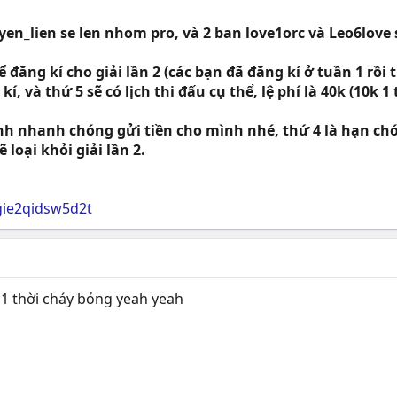
yen_lien se len nhom pro, và 2 ban love1orc và Leo6lov
 đăng kí cho giải lần 2 (các bạn đã đăng kí ở tuần 1 rồi t
í, và thứ 5 sẽ có lịch thi đấu cụ thể, lệ phí là 40k (10k 1
h nhanh chóng gửi tiền cho mình nhé, thứ 4 là hạn chót
loại khỏi giải lần 2.
gie2qidsw5d2t
1 thời cháy bỏng yeah yeah