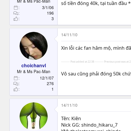
Mr & Ms Pac-Man
số tiền đóng 40k, tại tuần đầu 
3/1/06
196
3
14/11/10
Xin lỗi các fan hâm mộ, mình đ
---------- Post added at 22:38 ---------- Previous post was at 22
choichanvl
Mr & Ms Pac-Man
Vô sau cũng phải đóng 50k chứ
12/1/07
276
1
14/11/10
Tên: Kiên
Nick GG: shindo_hikaru_7