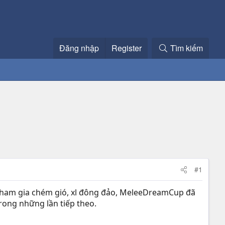
Đăng nhập
Register
Tìm kiếm
#1
 tham gia chém gió, xl đông đảo, MeleeDreamCup đã
rong những lần tiếp theo.