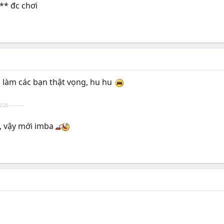
*** đc chơi
ã làm các bạn thật vọng, hu hu
:25 ----------
, vậy mới imba