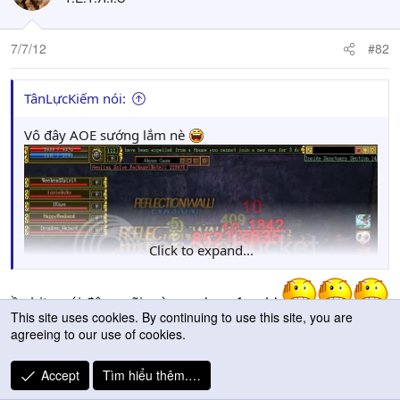
7/7/12
#82
TânLựcKiếm nói:
Vô đây AOE sướng lắm nè
Click to expand...
ồ shịt quái đông vãi mà sao drop 1 gold
This site uses cookies. By continuing to use this site, you are
agreeing to our use of cookies.
Accept
Tìm hiểu thêm.…
kedai_kho