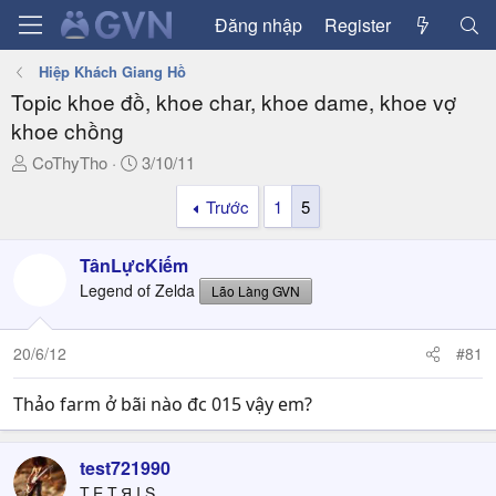
Đăng nhập
Register
Hiệp Khách Giang Hồ
Topic khoe đồ, khoe char, khoe dame, khoe vợ
khoe chồng
T
N
CoThyTho
3/10/11
h
g
Trước
1
5
r
à
e
y
a
g
TânLựcKiếm
d
ử
Legend of Zelda
Lão Làng GVN
s
i
t
a
20/6/12
#81
r
t
Thảo farm ở bãi nào đc 015 vậy em?
e
r
test721990
T.E.T.Я.I.S