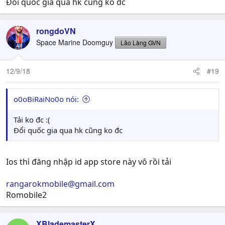
Đổi quốc gia qua hk cũng ko đc
rongdoVN
Space Marine Doomguy
Lão Làng GVN
12/9/18
#19
o0oBiRaiNo0o nói:
Tải ko đc :(
Đổi quốc gia qua hk cũng ko đc
Ios thì đăng nhập id app store này vô rồi tải
rangarokmobile@gmail.com
Romobile2
XBlademasterX