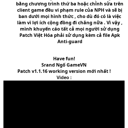
bằng chương trình thứ ba hoặc chỉnh sửa trên
client game đều vi phạm rule của NPH và sẽ bị
ban dưới mọi hình thức , cho dù đó có là việc
làm vì lợi ích cộng đồng đi chăng nữa . Vì vậy ,
mình khuyến cáo tất cả mọi người sử dụng
Patch Việt Hóa phải sử dụng kèm cả file Apk
Anti-guard
Have fun!
Srand Ngố GameVN
Patch v1.1.16 working version mới nhất !
Video :