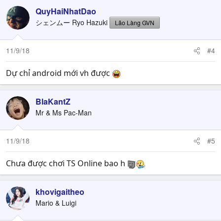
QuyHaiNhatDao
シェンムー Ryo Hazuki
Lão Làng GVN
11/9/18
#4
Dự chỉ android mới vh được
BlaKantZ
Mr & Ms Pac-Man
11/9/18
#5
Chưa được chơi TS Online bao h
khovigaitheo
Mario & Luigi