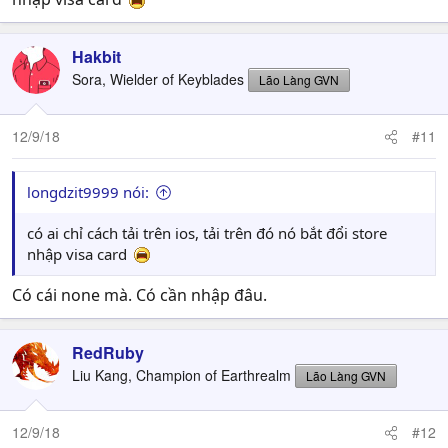
Hakbit
Sora, Wielder of Keyblades
Lão Làng GVN
12/9/18
#11
longdzit9999 nói:
có ai chỉ cách tải trên ios, tải trên đó nó bắt đổi store
nhập visa card
Có cái none mà. Có cần nhập đâu.
RedRuby
Liu Kang, Champion of Earthrealm
Lão Làng GVN
12/9/18
#12