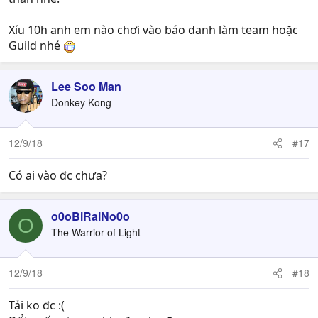
Xíu 10h anh em nào chơi vào báo danh làm team hoặc
Guild nhé
Lee Soo Man
Donkey Kong
12/9/18
#17
Có ai vào đc chưa?
o0oBiRaiNo0o
O
The Warrior of Light
12/9/18
#18
Tải ko đc :(