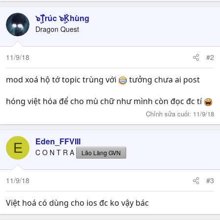
a
c
๖ۣۜTrúc ๖ۣۜKhùng
t
Dragon Quest
i
o
n
11/9/18
#2
s
:
mod xoá hộ tớ topic trùng với
tưởng chưa ai post
hóng việt hóa để cho mù chữ như mình còn đọc đc tí
Chỉnh sửa cuối:
11/9/18
Eden_FFVIII
E
C O N T R A
Lão Làng GVN
11/9/18
#3
Việt hoá có dùng cho ios đc ko vậy bác