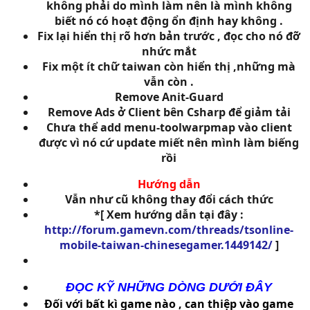
không phải do mình làm nên là mình không
biết nó có hoạt động ổn định hay không .
Fix lại hiển thị rõ hơn bản trước , đọc cho nó đỡ
nhức mắt
Fix một ít chữ taiwan còn hiển thị ,những mà
vẫn còn .
Remove Anit-Guard
Remove Ads ở Client bên Csharp để giảm tải
Chưa thể add menu-toolwarpmap vào client
được vì nó cứ update miết nên mình làm biếng
rồi
Hướng dẫn
Vẫn như cũ không thay đổi cách thức
*[ Xem hướng dẫn tại đây :
http://forum.gamevn.com/threads/tsonline-
mobile-taiwan-chinesegamer.1449142/
]
ĐỌC KỸ NHỮNG DÒNG DƯỚI ĐÂY
Đối với bất kì game nào , can thiệp vào game