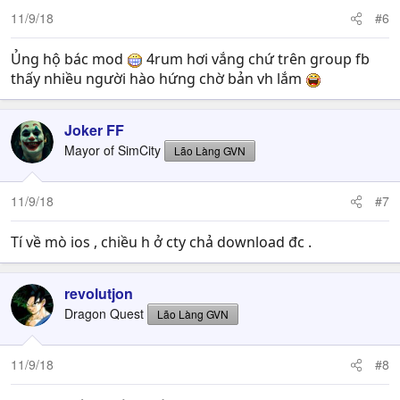
11/9/18
#6
Ủng hộ bác mod
4rum hơi vắng chứ trên group fb
thấy nhiều người hào hứng chờ bản vh lắm
Joker FF
Mayor of SimCity
Lão Làng GVN
11/9/18
#7
Tí về mò ios , chiều h ở cty chả download đc .
revolutjon
Dragon Quest
Lão Làng GVN
11/9/18
#8