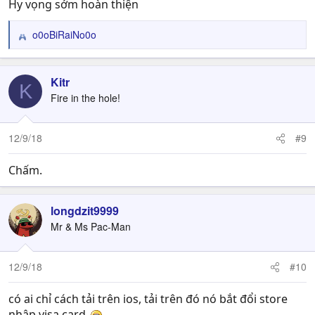
Hy vọng sớm hoàn thiện
o0oBiRaiNo0o
R
e
a
c
Kitr
K
t
Fire in the hole!
i
o
n
12/9/18
#9
s
:
Chấm.
longdzit9999
Mr & Ms Pac-Man
12/9/18
#10
có ai chỉ cách tải trên ios, tải trên đó nó bắt đổi store
nhập visa card