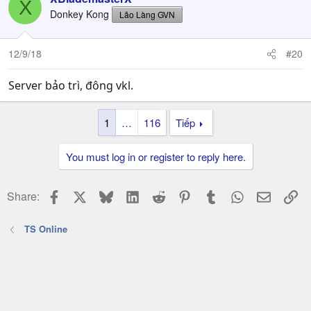
X
Donkey Kong
Lão Làng GVN
12/9/18
#20
Server bảo trì, đông vkl.
1
…
116
Tiếp
You must log in or register to reply here.
Facebook
X
Bluesky
LinkedIn
Reddit
Pinterest
Tumblr
WhatsApp
Email
Li
Share:
TS Online