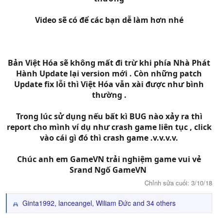
Video sẽ có để các bạn dễ làm hơn nhé
Bản Việt Hóa sẽ không mất đi trừ khi phía Nhà Phát
Hành Update lại version mới . Còn những patch
Update fix lỗi thì Việt Hóa vẫn xài được như bình
thường .
Trong lúc sử dụng nếu bất kì BUG nào xảy ra thì
report cho mình ví dụ như crash game liên tục , click
vào cái gì đó thì crash game .v.v.v.v.
Chúc anh em GameVN trải nghiệm game vui vẻ
Srand Ngố GameVN
Chỉnh sửa cuối:
3/10/18
Ginta1992
,
lanceangel
,
Wiliam Đức
and 34 others
R
e