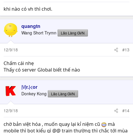
khi nào có vh thì chơi.
quangtn
Wang Short Trymn
Lão Làng GVN
12/9/18
#13
Chấm cái nhẹ
Thấy có server Global biết thế nào
|\/|r.|<or
Donkey Kong
Lão Làng GVN
12/9/18
#14
chờ bản việt hóa , muốn quay lại kỉ niệm cũ
mà
mobile thì bot kiểu gì @@ train thường thì chắc tới mùa