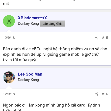
mít
XBlademasterX
X
Donkey Kong
Lão Làng GVN
12/9/18
#15
Báo danh đi ae ei! Tui nghĩ hệ thống nhiệm vụ nó sẽ cho
exp nhiều hơn để up lvl giống game mobile giờ chứ
train tới mùa quýt.
Lee Soo Man
Donkey Kong
12/9/18
#16
Ngon bác ơi, làm xong mình ủng hộ cái card lấy tinh
thần nhé!