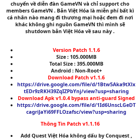
chuyển về diễn đàn GameVN và chỉ support cho
members GameVN . Bản Việt Hóa là miễn phí bất kì
cá nhân nào mang đi thương mại hoặc đem đi nơi
khác không ghi nguồn GameVN thì mình sẽ
shutdown bản Việt Hóa về sau này .
Version Patch 1.1.6
Size : 105.000MB
Total Size : 395.000MB
Android : Non-Root+
Download Patch v
1.1.6
https://drive.google.com/file/d/1Btw5Aka9tXlx
tEDr9zRKH39ZqIZPbYnj/view?usp=sharing
Download Apk v1.0.4 bypass anti-guard Signed
https://drive.google.com/file/d/1Id6UnscLGeDT
cagriJaYi69FFLOzafsc/view?usp=sharing
Thông Tin Patch v1.1.16
Add Quest Việt Hóa không dấu by Conquest ,