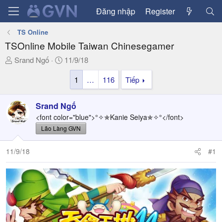
Đăng nhập
Register
TS Online
TSOnline Mobile Taiwan Chinesegamer
T
N
Srand Ngố
11/9/18
h
g
1
…
116
Tiếp
r
à
e
y
a
g
Srand Ngố
d
ử
<font color="blue">°✧✯Kanie Seiya✯✧°</font>
s
i
Lão Làng GVN
t
a
11/9/18
#1
r
t
e
r