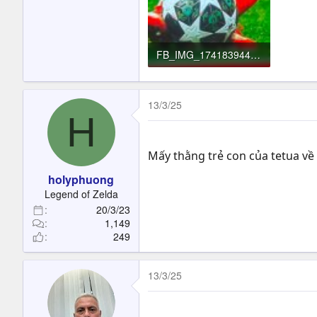
FB_IMG_17418394451781645.jpg
295.3 KB · Đọc: 198
13/3/25
H
Mấy thằng trẻ con của tetua về 
holyphuong
Legend of Zelda
20/3/23
1,149
249
13/3/25