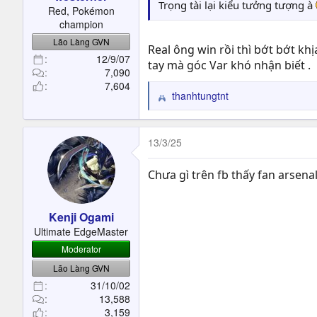
t
Trọng tài lại kiểu tưởng tượng à
Red, Pokémon
e
champion
r
Lão Làng GVN
Real ông win rồi thì bớt bớt k
12/9/07
tay mà góc Var khó nhận biết .
7,090
7,604
thanhtungtnt
R
e
a
c
13/3/25
t
i
Chưa gì trên fb thấy fan arsenal 
o
n
s
Kenji Ogami
:
Ultimate EdgeMaster
Moderator
Lão Làng GVN
31/10/02
13,588
3,159