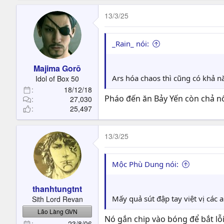
13/3/25
_Rain_ nói:
Majima Gorō
Ars hóa chaos thì cũng có khả n
Idol of Box 50
18/12/18
Pháo đến ăn Bảy Yến còn chả nổ
27,030
25,497
13/3/25
Mộc Phù Dung nói:
thanhtungtnt
Mấy quả sút đập tay việt vị các
Sith Lord Revan
Lão Làng GVN
Nó gắn chip vào bóng để bắt lỗi 
23/8/06