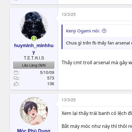
13/3/25
Kenji Ogami nói:
Chưa gì trên fb thấy fan arsenal đ
huyminh_minhhu
y
T.E.T.Я.I.S
Thấy cmt troll arsenal mà gây 
Lão Làng GVN
5/10/09
573
136
13/3/25
Xem lại thấy trái banh có lệch 
Bắt máy móc như này thì thôi nê
Mộc Phù Dung