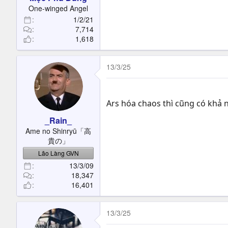
One-winged Angel
1/2/21
7,714
1,618
13/3/25
Ars hóa chaos thì cũng có khả 
_Rain_
Ame no Shinryū「高
貴の」
Lão Làng GVN
13/3/09
18,347
16,401
13/3/25