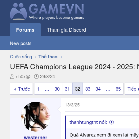
Forums
Tham gia Discord
New posts
Cuộc sống
Thể thao
UEFA Champions League 2024 - 2025: 
T
N
nh0x@
29/8/24
h
g
Trước
1
…
30
31
32
33
34
…
65
Tiếp
r
à
e
y
a
g
13/3/25
d
ử
s
i
t
thanhtungtnt nói:
a
r
Quả Alvarez xem đi xem lại mấy
westerner