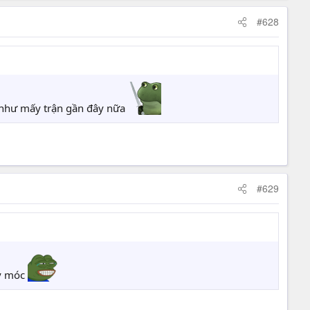
#628
độ như mấy trận gần đây nữa
#629
áy móc