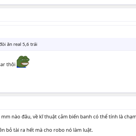
òi ăn real 5,6 trái
war thôi
đi mm nào đâu, về kĩ thuật cảm biến banh có thể tính là chạ
n bỏ tài ra hết mà cho robo nó làm luật.