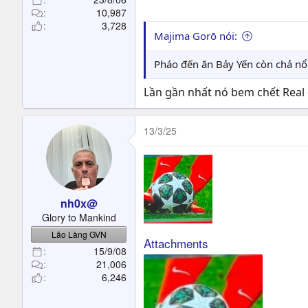
10,987
3,728
Majima Gorō nói:
Pháo đến ăn Bảy Yến còn chả nổi
Lần gần nhất nó bem chết Real 
13/3/25
nh0x@
Glory to Mankind
Lão Làng GVN
Attachments
15/9/08
21,006
6,246