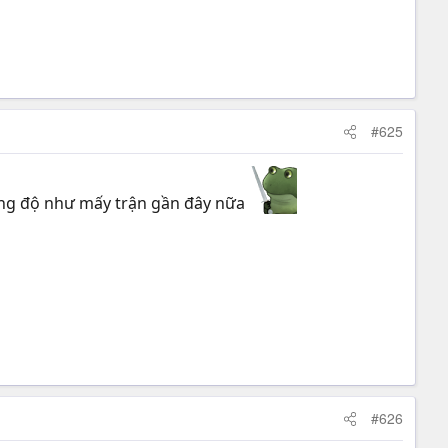
#625
phong độ như mấy trận gần đây nữa
#626