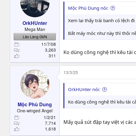
Mộc Phù Dung nói:
Xem lại thấy trái banh có lệch 
OrkHUnter
Mega Man
Bắt máy móc như này thì thôi nê
Lão Làng GVN
11/7/08
3,263
Ko dùng công nghệ thì kêu tài 
311
13/3/25
OrkHUnter nói:
Ko dùng công nghệ thì kêu tài c
Mộc Phù Dung
One-winged Angel
1/2/21
Mấy quả sút đập tay việt vị cá
7,714
1,618