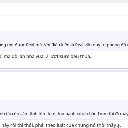
ăng thịt được Real mà. Với điều kiện là Real vẫn duy trì phong 
i mà đòi ăn nhà vua, 2 lượt sure đều thua.
 anh tài còn cảm tính tùm lum, trái banh xượt chắc 1mm thì đi m
này rồi thì thôi, phải theo luật của chúng nó thôi thầy ạ.