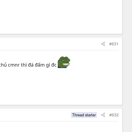
#631
 chủ cmnr thì đá đấm gì đc
#632
Thread starter