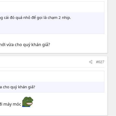
ng cái đó quá nhỏ để gọi là chạm 2 nhịp.
 mới vừa cho quý khán giả?
#627
ừa cho quý khán giả?
ì đi máy móc