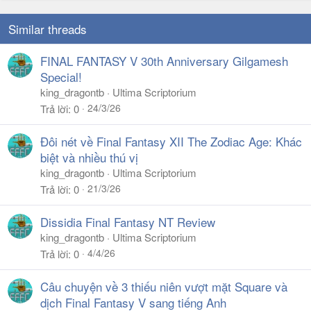
Similar threads
FINAL FANTASY V 30th Anniversary Gilgamesh
Special!
king_dragontb
Ultima Scriptorium
24/3/26
Trả lời
0
Đôi nét về Final Fantasy XII The Zodiac Age: Khác
biệt và nhiều thú vị
king_dragontb
Ultima Scriptorium
21/3/26
Trả lời
0
Dissidia Final Fantasy NT Review
king_dragontb
Ultima Scriptorium
4/4/26
Trả lời
0
Câu chuyện về 3 thiếu niên vượt mặt Square và
dịch Final Fantasy V sang tiếng Anh