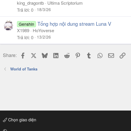
king_dragontb
Ultima Scriptorium
18/3/26
Trả lời
0
Tổng hợp nội dung stream Luna V
Genshin
X1989
HoYoverse
13/2/26
Trả lời
0
Facebook
X
Bluesky
LinkedIn
Reddit
Pinterest
Tumblr
WhatsApp
Email
Li
Share:
World of Tanks
Chọn giao diện