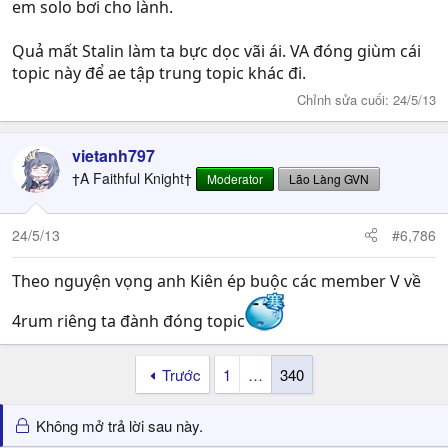
em solo bơi cho lành.
Quả mất Stalin làm ta bực dọc vãi ái. VA đóng giùm cái
topic này để ae tập trung topic khác đi.
Chỉnh sửa cuối:
24/5/13
vietanh797
†A Faithful Knight†
Moderator
Lão Làng GVN
24/5/13
#6,786
Theo nguyện vọng anh Kiên ép buộc các member V về
4rum riêng ta đành đóng topic
Trước
1
…
340
Không mở trả lời sau này.