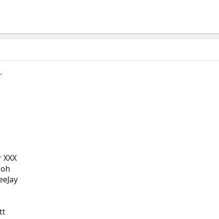
.
r XXX
Goh
eeJay
tt