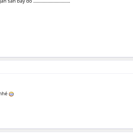
bay đó ...............................
 nhé