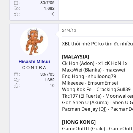
30/7/05
1,682
10
24/4/13
XBL thôi nhé PC ko tìm đc nhiều
[MALAYSIA]
Hisashi Mitsui
Ck Hon (Adon) - x1 cK HoN 1x
C O N T R A
MaxsWei (Blanka) - maxswei
30/7/05
Eng Hong - shuiloong79
1,682
Mikeeeee - EmsumEmsei
10
Wong Kok Fei - CrackingGull39
Tkc197 (El Fuerte) - Moonwalke
Goh Shen U (Akuma) - Shen U 
Pacman Dee Jay (DJ) - PacmanD
[HONG KONG]
GameOutttt (Guile) - GameOutt