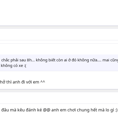
 chắc phải sau 8h... không biết còn ai ở đó không nữa.... mai cũn
g không có xe :(
hở thì anh đi với em ^^
ì đâu mà kêu đánh ké @@ anh em chơi chung hết mà lo gì :)