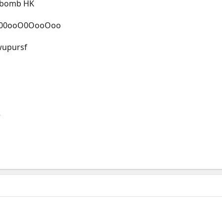
nbomb HK
Oo00ooO0OooOoo
owupursf
2