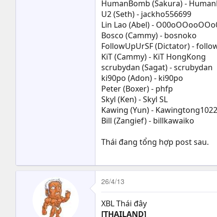
HumanBomb (Sakura) - Huma
U2 (Seth) - jackho556699
Lin Lao (Abel) - O00oOOooO
Bosco (Cammy) - bosnoko
FollowUpUrSF (Dictator) - foll
KiT (Cammy) - KiT HongKong
scrubydan (Sagat) - scrubydan
ki90po (Adon) - ki90po
Peter (Boxer) - phfp
Skyl (Ken) - Skyl SL
Kawing (Yun) - Kawingtong102
Bill (Zangief) - billkawaiko
Thái đang tổng hợp post sau.
26/4/13
XBL Thái đây
[THAILAND]