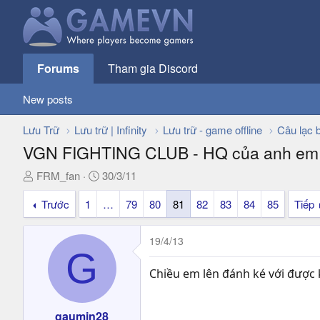
Forums
Tham gia Discord
New posts
Lưu Trữ
Lưu trữ | Infinity
Lưu trữ - game offline
Câu lạc 
VGN FIGHTING CLUB - HQ của anh em
T
N
FRM_fan
30/3/11
h
g
Trước
1
…
79
80
81
82
83
84
85
Tiếp
r
à
e
y
a
g
19/4/13
d
ử
G
s
i
Chiều em lên đánh ké với được
t
a
r
gaumin28