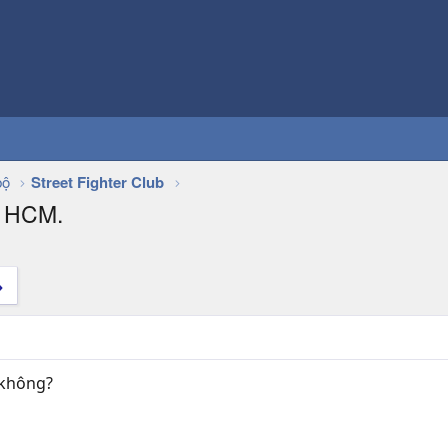
bộ
Street Fighter Club
 HCM.
 không?