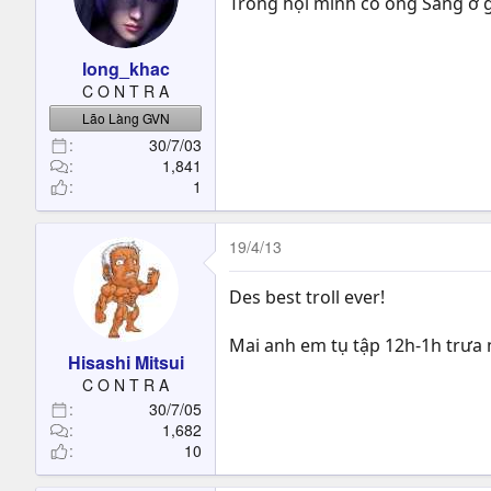
Trong hội mình có ông Sáng ở gần sân 
long_khac
C O N T R A
Lão Làng GVN
30/7/03
1,841
1
19/4/13
Des best troll ever!
Mai anh em tụ tập 12h-1h trưa
Hisashi Mitsui
C O N T R A
30/7/05
1,682
10