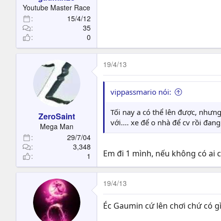
t
Youtube Master Race
e
15/4/12
r
35
0
19/4/13
vippassmario nói:
Tối nay a có thể lên được, nhưng
ZeroSaint
với.... xe để o nhà để cv rồi đan
Mega Man
29/7/04
3,348
Em đi 1 mình, nếu không có ai c
1
19/4/13
Éc Gaumin cứ lên chơi chứ có g