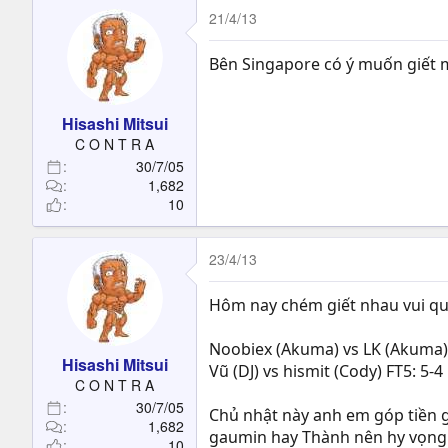
21/4/13
Bên Singapore có ý muốn giết m
Hisashi Mitsui
C O N T R A
30/7/05
1,682
10
23/4/13
Hôm nay chém giết nhau vui quá
Noobiex (Akuma) vs LK (Akuma) 
Hisashi Mitsui
Vũ (DJ) vs hismit (Cody) FT5: 5-4
C O N T R A
30/7/05
Chủ nhật này anh em góp tiền 
1,682
gaumin hay Thành nên hy vọng 
10