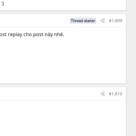
:)
#1,609
Thread starter
ost replay cho post này nhé.
#1,610