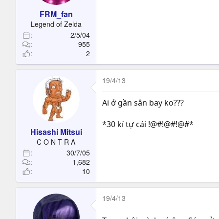
FRM_fan
Legend of Zelda
2/5/04
955
2
19/4/13
Ai ở gần sân bay ko???
*30 kí tự cái !@#!@#!@#*
Hisashi Mitsui
C O N T R A
30/7/05
1,682
10
19/4/13