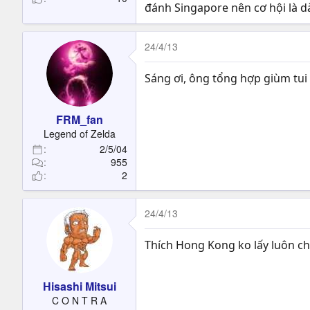
đánh Singapore nên cơ hội là dà
24/4/13
Sáng ơi, ông tổng hợp giùm tui 
FRM_fan
Legend of Zelda
2/5/04
955
2
24/4/13
Thích Hong Kong ko lấy luôn c
Hisashi Mitsui
C O N T R A