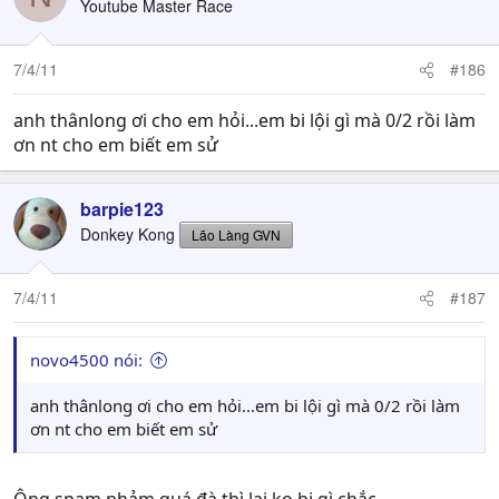
Youtube Master Race
7/4/11
#186
anh thânlong ơi cho em hỏi...em bi lội gì mà 0/2 rồi làm
ơn nt cho em biết em sử
barpie123
Donkey Kong
Lão Làng GVN
7/4/11
#187
novo4500 nói:
anh thânlong ơi cho em hỏi...em bi lội gì mà 0/2 rồi làm
ơn nt cho em biết em sử