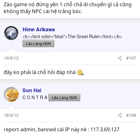
Zào game nó đứng yên 1 chỗ chả di chuyển gì cả cũng
không thấy NPC cái hệ trắng bóc.
Hime Arikawa
<b><font color="blue">The Great Ruler</font></b>
Lão Làng GVN
19/8/12
#197
đây ko phải là chỗ hỏi đáp nhá
Son Hai
C O N T R A
Lão Làng GVN
18/9/12
#198
report admin, banned cái IP này nè : 117.3.69.127