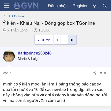
Đăng nhập
Register
TS Online
Ý kiến - Khiếu Nại - Đóng góp box TSonline
T
N
> Thần Long <
15/3/08
h
g
Trước
1
…
10
r
à
e
y
a
g
darkprince238248
d
ử
Mario & Luigi
s
i
t
a
25/1/11
#181
r
t
mình có ý kiến mod lên làm 1 bảng thông báo các sv
e
quá tải như 8 và 10 để các newbie trong dịp tết và sau
r
này không vào nữa và gợi ý các sv khác vẫn đông người
vn mà còn ít người . XIn cảm ơn :)