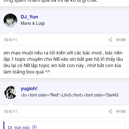
Ông spam nhảm quá đà thì lại ko bị gì chắc
DJ_Yun
Mario & Luigi
16/4/11
#188
xin mạo muội nêu ra tối kiến với các bác mod , bác nên
lập 1 topic chuyên cho NB vào xin bắt pet hộ.Vì thấy lâu
lâu lại có NB lập topic xin bắt con này , nhờ bắt con kia
làm loãng box quá ^^
yugioh!
<b><font color="Red">L0v3</font><font color="DarkG
16/4/11
#189
DJ_Yun nói: