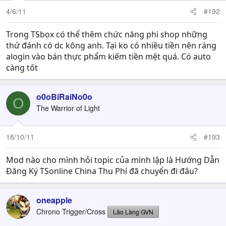
n
4/6/11
#192
s
:
Trong TSbox có thể thêm chức năng phi shop những
thứ đánh có dc kông anh. Tại ko có nhiều tiền nên ráng
alogin vào bán thực phẩm kiếm tiền mệt quá. Có auto
càng tốt
o0oBiRaiNo0o
O
The Warrior of Light
18/10/11
#193
Mod nào cho mình hỏi topic của mình lập là Hướng Dẫn
Đăng Ký TSonline China Thu Phí đã chuyển đi đâu?
oneapple
Chrono Trigger/Cross
Lão Làng GVN