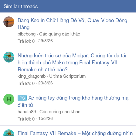
Similar threads
Băng Keo in Chữ Hàng Dễ Vỡ, Quay Video Đóng
Hàng
pibebong
Các quảng cáo khác
29/3/26
Trả lời
0
Những kiến trúc sư của Midgar: Chúng tôi đã tái
hiện thành phố Mako trong Final Fantasy VII
Remake như thế nào?
king_dragontb
Ultima Scriptorium
23/3/26
Trả lời
0
Xe nâng tay dùng trong kho hàng thương mại
PS
H
điện tử
hanatc89
Các quảng cáo khác
15/3/26
Trả lời
0
Final Fantasy VII Remake – Một chặng đường nhìn