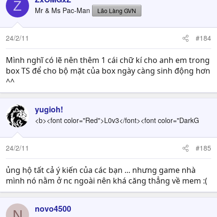
Z
Mr & Ms Pac-Man
Lão Làng GVN
24/2/11
#184
Mình nghĩ có lẽ nên thêm 1 cái chữ kí cho anh em trong
box TS để cho bộ mặt của box ngày càng sinh động hơn
^^
yugioh!
<b><font color="Red">L0v3</font><font color="DarkG
24/2/11
#185
ủng hộ tất cả ý kiến của các bạn ... nhưng game nhà
mình nó nằm ở nc ngoài nên khá căng thẳng về mem :(
novo4500
N