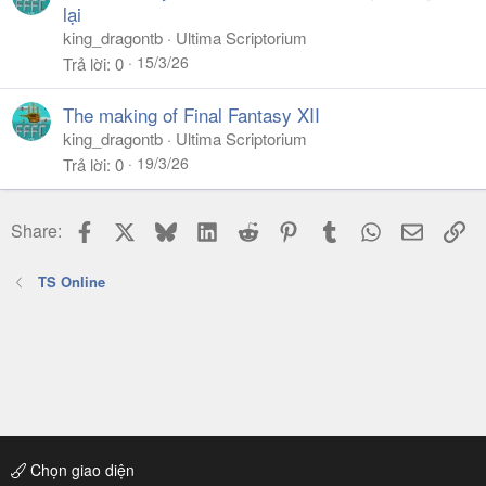
lại
king_dragontb
Ultima Scriptorium
15/3/26
Trả lời
0
The making of Final Fantasy XII
king_dragontb
Ultima Scriptorium
19/3/26
Trả lời
0
Facebook
X
Bluesky
LinkedIn
Reddit
Pinterest
Tumblr
WhatsApp
Email
Li
Share:
TS Online
Chọn giao diện