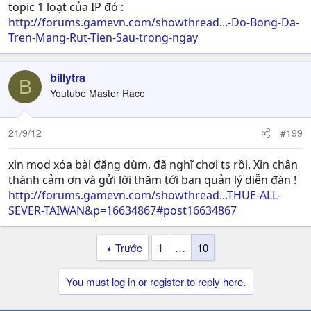
topic 1 loạt của IP đó :
http://forums.gamevn.com/showthread...-Do-Bong-Da-
Tren-Mang-Rut-Tien-Sau-trong-ngay
billytra
B
Youtube Master Race
21/9/12
#199
xin mod xóa bài đăng dùm, đã nghĩ chơi ts rồi. Xin chân
thành cảm ơn và gửi lời thăm tới ban quản lý diễn đàn !
http://forums.gamevn.com/showthread...THUE-ALL-
SEVER-TAIWAN&p=16634867#post16634867
Trước
1
…
10
You must log in or register to reply here.