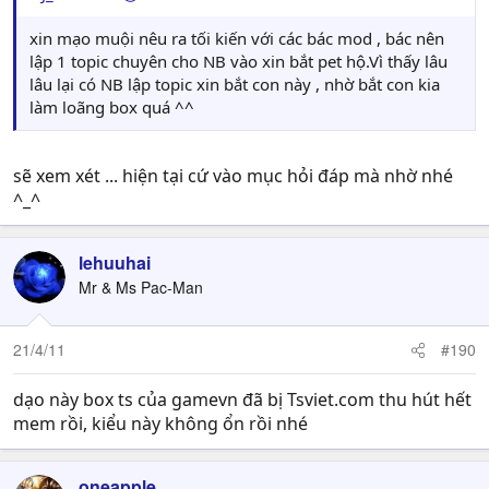
xin mạo muội nêu ra tối kiến với các bác mod , bác nên
lập 1 topic chuyên cho NB vào xin bắt pet hộ.Vì thấy lâu
lâu lại có NB lập topic xin bắt con này , nhờ bắt con kia
làm loãng box quá ^^
sẽ xem xét ... hiện tại cứ vào mục hỏi đáp mà nhờ nhé
^_^
lehuuhai
Mr & Ms Pac-Man
21/4/11
#190
dạo này box ts của gamevn đã bị Tsviet.com thu hút hết
mem rồi, kiểu này không ổn rồi nhé
oneapple