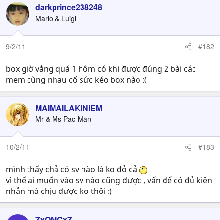
darkprince238248
Mario & Luigi
9/2/11
#182
box giờ vắng quá 1 hôm có khi được đúng 2 bài các
mem cùng nhau cố sức kéo box nào :(
MAIMAILAKINIEM
Mr & Ms Pac-Man
10/2/11
#183
mình thấy chả có sv nào là ko đỏ cả
vì thế ai muốn vào sv nào cũng được , vấn để có đủ kiên
nhẫn mà chịu được ko thôi :)
ZxOMGxZ