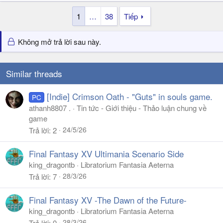
1
…
38
Tiếp
Không mở trả lời sau này.
Similar threads
[Indie] Crimson Oath - "Guts" in souls game.
PC
athanh8807 .
Tin tức - Giới thiệu - Thảo luận chung về
game
24/5/26
Trả lời
2
Final Fantasy XV Ultimania Scenario Side
king_dragontb
Libratorium Fantasia Aeterna
28/3/26
Trả lời
7
Final Fantasy XV -The Dawn of the Future-
king_dragontb
Libratorium Fantasia Aeterna
28/3/26
Trả lời
0