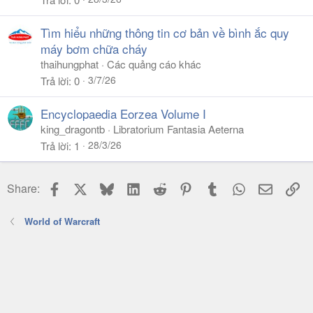
Tìm hiểu những thông tin cơ bản về bình ắc quy
máy bơm chữa cháy
thaihungphat
Các quảng cáo khác
3/7/26
Trả lời
0
Encyclopaedia Eorzea Volume I
king_dragontb
Libratorium Fantasia Aeterna
28/3/26
Trả lời
1
Facebook
X
Bluesky
LinkedIn
Reddit
Pinterest
Tumblr
WhatsApp
Email
Li
Share:
World of Warcraft