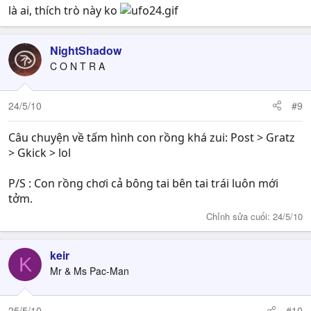
là ai, thích trò này ko
NightShadow
C O N T R A
24/5/10
#9
Câu chuyện về tấm hình con rồng khá zui: Post > Gratz
> Gkick > lol
P/S : Con rồng chơi cả bông tai bên tai trái luôn mới
tởm.
Chỉnh sửa cuối:
24/5/10
keir
K
Mr & Ms Pac-Man
25/5/10
#10