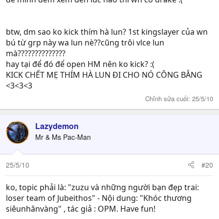
btw, dm sao ko kick thím hà lun? 1st kingslayer của wn
bú từ grp này wa lun nè??cũng trôi vlce lun
mà??????????????
hay tại để đó để open HM nên ko kick? :(
KICK CHẾT MẸ THÍM HÀ LUN ĐI CHO NÓ CÔNG BẰNG
<3<3<3
Chỉnh sửa cuối:
25/5/10
Lazydemon
Mr & Ms Pac-Man
25/5/10
#20
ko, topic phải là: "zuzu và những người bạn đẹp trai:
loser team of Jubeithos" - Nội dung: "Khóc thương
siêunhânvàng" , tác giả : OPM. Have fun!