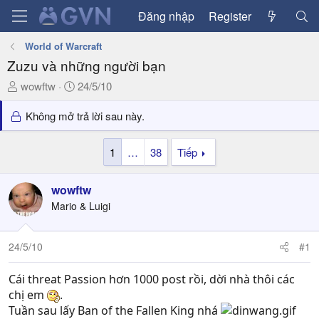
Đăng nhập
Register
World of Warcraft
Zuzu và những người bạn
T
N
wowftw
24/5/10
h
g
r
à
Không mở trả lời sau này.
e
y
a
g
1
…
38
Tiếp
d
ử
s
i
wowftw
t
a
Mario & Luigi
r
t
24/5/10
#1
e
r
Cái threat Passion hơn 1000 post rồi, dời nhà thôi các
chị em
.
Tuần sau lấy Ban of the Fallen King nhá