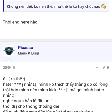
Không nên thế, ko nên thế, như thế là ko hay chút nào
Thôi end here nào.
------------------------------------------------------
Picasso
Mario & Luigi
25/5/10
#19
ôi :( ra thế :(
hater *** j nhỉ? tại mình ko thích thấy thằng đó có rồng
trội hơn mình nên mình kick, *** j` mà gọi mình hater
nhỉ? :(
nghe ngứa hẳn lỗ đít lun í
thôi đi ị cho thông thoáng đêi
để mình đếm xem đến lúc nào thì wn có drake :(