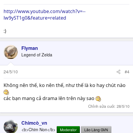
http://www.youtube.com/watch?v=--
lw9yST1g0&feature=related
:)
Flyman
Legend of Zelda
24/5/10
#4
Không nên thế, ko nên thế, như thế là ko hay chút nào
các bạn mang cả drama lên trên này sao
Chỉnh sửa cuối:
28/5/10
Chimcò_vn
<b>Chim Non</b>
Moderator
Lão Làng GVN