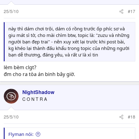
25/5/10
#17
này thì dám chơi trội, dám có rồng trước ốp phíc sơ và
giu mát sì tờ, cho mài chìm btw, topic là: "zuzu và những
người bạn đẹp trai" - nên xuy xét lại trước khi post bài,
kg khéo lại thành đấu khẩu trong topic của những người
bạn dễ thương, đáng yêu, và rất ư là xì tin
lèm bèm clgt?
đm cho ra tòa án binh bây giờ.
NightShadow
C O N T R A
25/5/10
#18
Flyman nói: