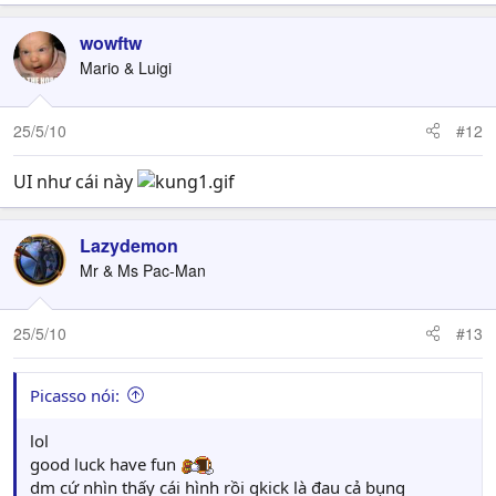
wowftw
Mario & Luigi
25/5/10
#12
UI như cái này
Lazydemon
Mr & Ms Pac-Man
25/5/10
#13
Picasso nói:
lol
good luck have fun
dm cứ nhìn thấy cái hình rồi gkick là đau cả bụng