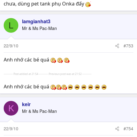
chưa, dùng pet tank phụ Onka đấy
lamgianhat3
L
Mr & Ms Pac-Man
22/9/10
#753
Anh nhớ các bé quá
---------- Post added at 21:54 ---------- Previous post was at 21:52 ----------
Anh nhớ các bé quá
keir
K
Mr & Ms Pac-Man
22/9/10
#754