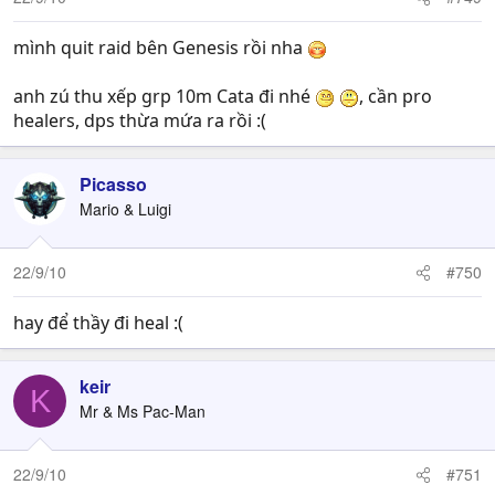
mình quit raid bên Genesis rồi nha
anh zú thu xếp grp 10m Cata đi nhé
, cần pro
healers, dps thừa mứa ra rồi :(
Picasso
Mario & Luigi
22/9/10
#750
hay để thầy đi heal :(
keir
K
Mr & Ms Pac-Man
22/9/10
#751