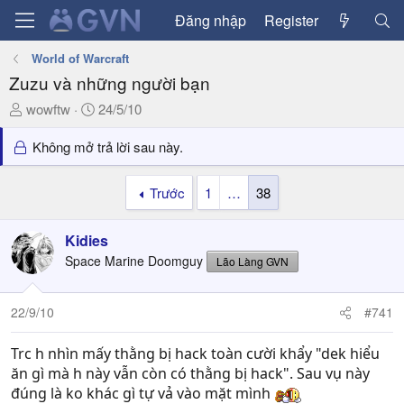
Đăng nhập
Register
World of Warcraft
Zuzu và những người bạn
T
N
wowftw
24/5/10
h
g
r
à
Không mở trả lời sau này.
e
y
a
g
Trước
1
…
38
d
ử
s
i
Kidies
t
a
Space Marine Doomguy
Lão Làng GVN
r
t
22/9/10
#741
e
r
Trc h nhìn mấy thằng bị hack toàn cười khẩy "dek hiểu
ăn gì mà h này vẫn còn có thằng bị hack". Sau vụ này
đúng là ko khác gì tự vả vào mặt mình