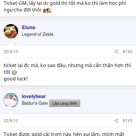
Ticket GM, lấy lại dc gold thì tốt mà ko thì làm học phí
ngu cho đời thôi
Eluna
Legend of Zelda
22/9/10
#742
ticket lại đc mà, ko sao đâu, nhưng mà cẩn thận hơn thì
tốt
good luck!
lovelybear
Baldur's Gate
Lão Làng GVN
22/9/10
#743
Ticket được gold cái trym này, hên xui lắm, mình mất