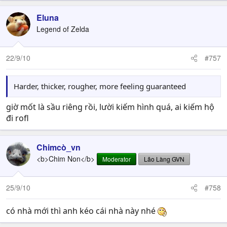
Eluna
Legend of Zelda
22/9/10
#757
Harder, thicker, rougher, more feeling guaranteed
giờ mốt là sầu riêng rồi, lười kiếm hình quá, ai kiếm hộ
đi rofl
Chimcò_vn
<b>Chim Non</b>
Moderator
Lão Làng GVN
25/9/10
#758
có nhà mới thì anh kéo cái nhà này nhé