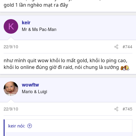
gold 1 lần nghèo mạt ra đây
keir
K
Mr & Ms Pac-Man
22/9/10
#744
như mình quit wow khỏi lo mất gold, khỏi lo ping cao,
khỏi lo online đúng giờ đi raid, nói chung là sướng
wowftw
Mario & Luigi
22/9/10
#745
keir nói: