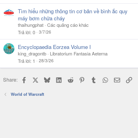
Tìm hiểu những thông tin cơ bản về bình ắc quy
máy bơm chữa cháy
thaihungphat
Các quảng cáo khác
3/7/26
Trả lời
0
Encyclopaedia Eorzea Volume I
king_dragontb
Libratorium Fantasia Aeterna
28/3/26
Trả lời
1
Facebook
X
Bluesky
LinkedIn
Reddit
Pinterest
Tumblr
WhatsApp
Email
Li
Share:
World of Warcraft