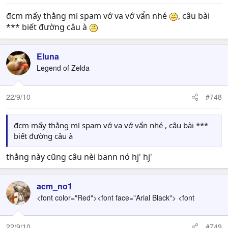
đcm mấy thằng ml spam vớ va vớ vẩn nhé
, câu bài
*** biết đường câu à
Eluna
Legend of Zelda
22/9/10
#748
đcm mấy thằng ml spam vớ va vớ vẩn nhé , câu bài ***
biết đường câu à
thằng này cũng câu nèi bann nó hj' hj'
acm_no1
<font color="Red"><font face="Arial Black"> <font
22/9/10
#749