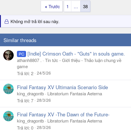
Trước
1
…
38
Không mở trả lời sau này.
Similar threads
[Indie] Crimson Oath - "Guts" in souls game.
PC
athanh8807 .
Tin tức - Giới thiệu - Thảo luận chung về
game
24/5/26
Trả lời
2
Final Fantasy XV Ultimania Scenario Side
king_dragontb
Libratorium Fantasia Aeterna
28/3/26
Trả lời
7
Final Fantasy XV -The Dawn of the Future-
king_dragontb
Libratorium Fantasia Aeterna
28/3/26
Trả lời
0