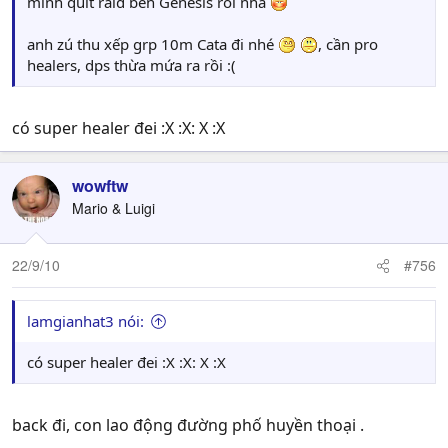
mình quit raid bên Genesis rồi nha
anh zú thu xếp grp 10m Cata đi nhé
, cần pro
healers, dps thừa mứa ra rồi :(
có super healer đei :X :X: X :X
wowftw
Mario & Luigi
22/9/10
#756
lamgianhat3 nói:
có super healer đei :X :X: X :X
back đi, con lao động đường phố huyền thoại .