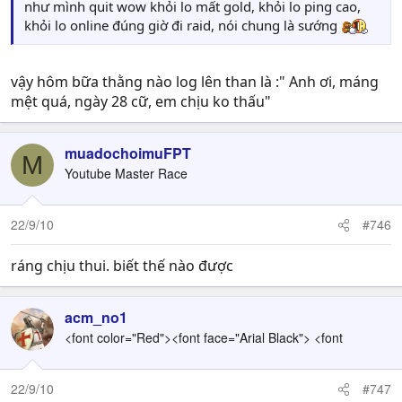
như mình quit wow khỏi lo mất gold, khỏi lo ping cao,
khỏi lo online đúng giờ đi raid, nói chung là sướng
vậy hôm bữa thằng nào log lên than là :" Anh ơi, máng
mệt quá, ngày 28 cữ, em chịu ko thấu"
muadochoimuFPT
M
Youtube Master Race
22/9/10
#746
ráng chịu thui. biết thế nào được
acm_no1
<font color="Red"><font face="Arial Black"> <font
22/9/10
#747