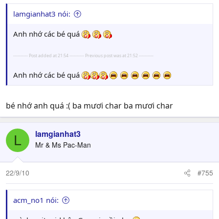
lamgianhat3 nói:
Anh nhớ các bé quá
---------- Post added at 21:54 ---------- Previous post was at 21:52 ----------
Anh nhớ các bé quá
bé nhớ anh quá :( ba mươi char ba mươi char
lamgianhat3
L
Mr & Ms Pac-Man
22/9/10
#755
acm_no1 nói: