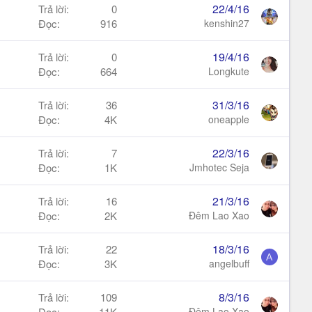
22/4/16
Trả lời
0
Đọc
916
kenshin27
19/4/16
Trả lời
0
Đọc
664
Longkute
31/3/16
Trả lời
36
Đọc
4K
oneapple
22/3/16
Trả lời
7
Đọc
1K
Jmhotec Seja
21/3/16
Trả lời
16
Đọc
2K
Đêm Lao Xao
18/3/16
Trả lời
22
A
Đọc
3K
angelbuff
8/3/16
Trả lời
109
Đọc
11K
Đêm Lao Xao