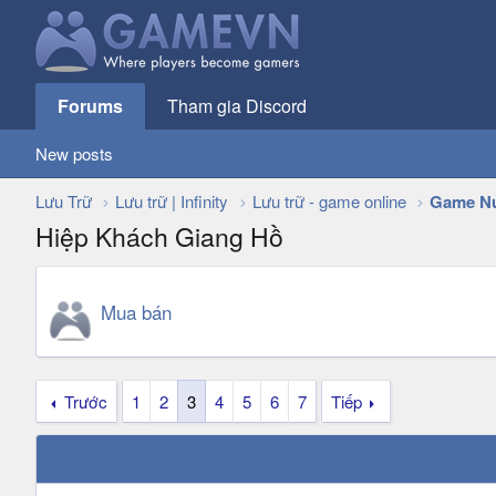
Forums
Tham gia Discord
New posts
Lưu Trữ
Lưu trữ | Infinity
Lưu trữ - game online
Game N
Hiệp Khách Giang Hồ
Mua bán
Trước
1
2
3
4
5
6
7
Tiếp