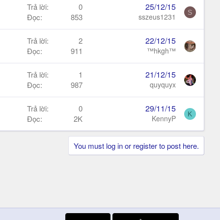
25/12/15
Trả lời
0
S
Đọc
853
sszeus1231
22/12/15
Trả lời
2
Đọc
911
™hkgh™
21/12/15
Trả lời
1
Đọc
987
quyquyx
29/11/15
Trả lời
0
K
Đọc
2K
KennyP
You must log in or register to post here.