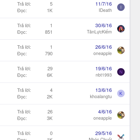
11/7/16
Trả lời
5
I
Đọc
1K
IDeath
30/6/16
Trả lời
1
Đọc
851
TânLựcKiếm
26/6/16
Trả lời
1
Đọc
790
oneapple
19/6/16
Trả lời
29
N
Đọc
6K
nbt1993
13/6/16
Trả lời
4
K
Đọc
2K
khoalangtu
4/6/16
Trả lời
26
Đọc
3K
oneapple
29/5/16
Trả lời
0
Đọc
1K
Nhóc Chuối