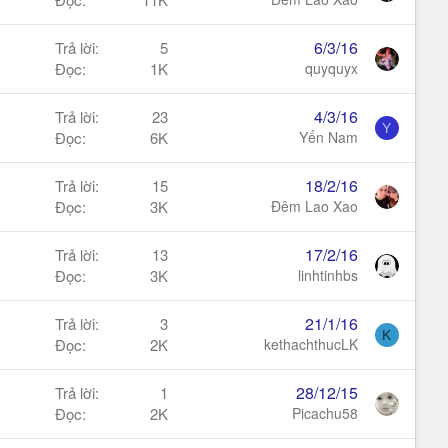
6/3/16
Trả lời
5
Đọc
1K
quyquyx
4/3/16
Trả lời
23
Y
Đọc
6K
Yến Nam
18/2/16
Trả lời
15
Đọc
3K
Đêm Lao Xao
17/2/16
Trả lời
13
Đọc
3K
linhtinhbs
21/1/16
Trả lời
3
K
Đọc
2K
kethachthucLK
28/12/15
Trả lời
1
Đọc
2K
Picachu58