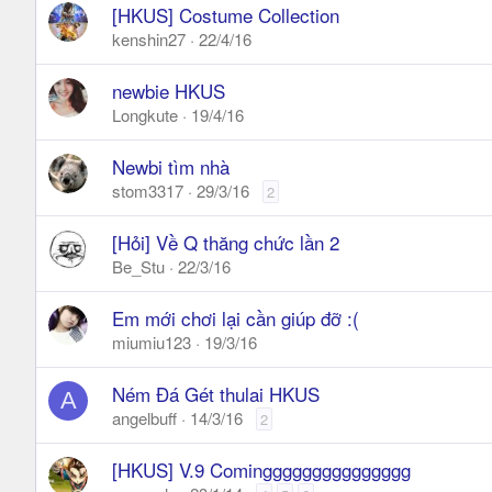
[HKUS] Costume Collection
kenshin27
22/4/16
newbie HKUS
Longkute
19/4/16
Newbi tìm nhà
stom3317
29/3/16
2
[Hỏi] Về Q thăng chức lần 2
Be_Stu
22/3/16
Em mới chơi lại cần giúp đỡ :(
miumiu123
19/3/16
Ném Đá Gét thulai HKUS
A
angelbuff
14/3/16
2
[HKUS] V.9 Cominggggggggggggggg