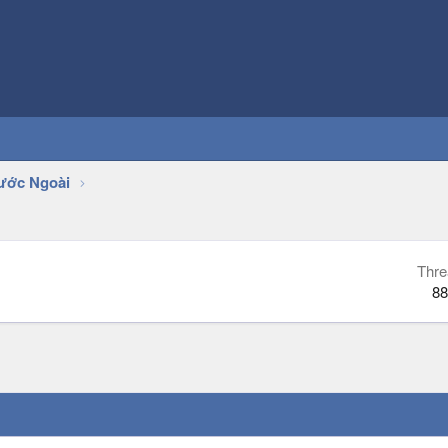
ước Ngoài
Thre
88