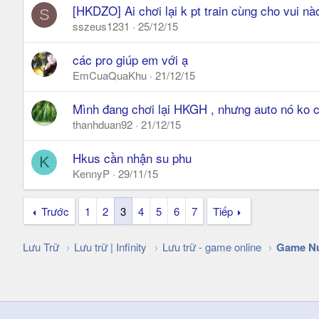
[HKDZO] Ai chơi lại k pt train cùng cho vui nà
S
sszeus1231
25/12/15
các pro giúp em với ạ
EmCuaQuaKhu
21/12/15
Mình đang chơi lại HKGH , nhưng auto nó ko c
thanhduan92
21/12/15
Hkus cần nhận su phu
K
KennyP
29/11/15
Trước
1
2
3
4
5
6
7
Tiếp
Lưu Trữ
Lưu trữ | Infinity
Lưu trữ - game online
Game N