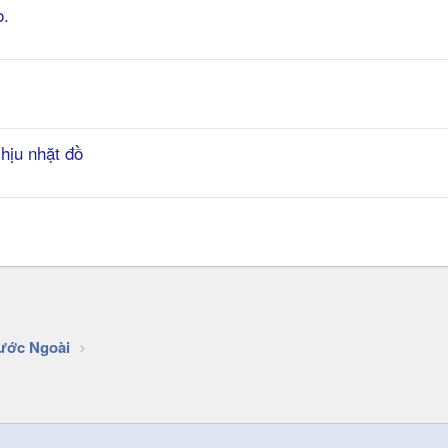
o.
hịu nhặt đồ
ước Ngoài