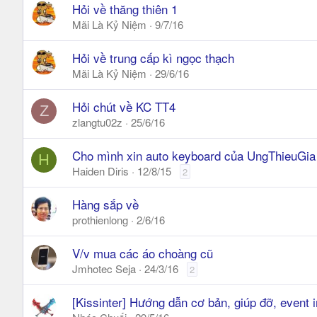
Hỏi về thăng thiên 1
Mãi Là Kỷ Niệm
9/7/16
Hỏi về trung cấp kì ngọc thạch
Mãi Là Kỷ Niệm
29/6/16
Hỏi chút về KC TT4
Z
zlangtu02z
25/6/16
Cho mình xin auto keyboard của UngThieuGi
H
Haiden Diris
12/8/15
2
Hàng sắp về
prothienlong
2/6/16
V/v mua các áo choàng cũ
Jmhotec Seja
24/3/16
2
[Kissinter] Hướng dẫn cơ bản, giúp đỡ, event 