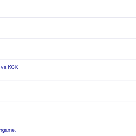
a va KCK
ingame.