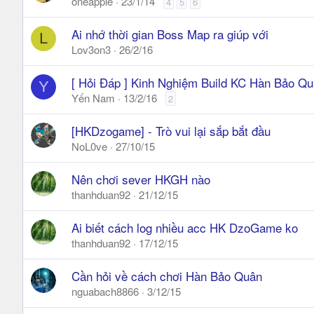
oneapple
23/1/14
4
5
6
Ai nhớ thời gian Boss Map ra giúp với
L
Lov3on3
26/2/16
[ Hỏi Đáp ] Kinh Nghiệm Build KC Hàn Bảo Q
Y
Yến Nam
13/2/16
2
[HKDzogame] - Trò vui lại sắp bắt đầu
NoL0ve
27/10/15
Nên chơi sever HKGH nào
thanhduan92
21/12/15
Ai biết cách log nhiều acc HK DzoGame ko
thanhduan92
17/12/15
Cần hỏi về cách chơi Hàn Bảo Quân
nguabach8866
3/12/15