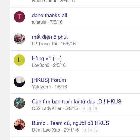
Nhóc Chuối
29/5/16
done thanks all
T
tulatula
7/5/16
mất điện 5 phút
L2 Trong Tôi
15/5/16
Hàng về (-.-)
L
Lov3on3
2/5/16
[HKUS] Forum
Yukiyumi
1/5/16
Cần tìm bạn train lại từ đầu :D ! HKUS
C52.LadyKiller
5/8/15
4
5
6
Bumb!. Team cũ, người cũ HKUS
Đêm Lao Xao
29/1/16
3
4
5