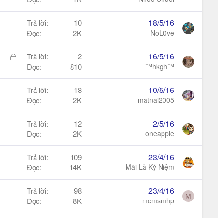
18/5/16
Trả lời
10
Đọc
2K
NoL0ve
Đ
16/5/16
Trả lời
2
ã
Đọc
810
™hkgh™
k
h
10/5/16
Trả lời
18
ó
Đọc
2K
matnai2005
a
2/5/16
Trả lời
12
Đọc
2K
oneapple
23/4/16
Trả lời
109
Đọc
14K
Mãi Là Kỷ Niệm
23/4/16
Trả lời
98
M
Đọc
8K
mcmsmhp