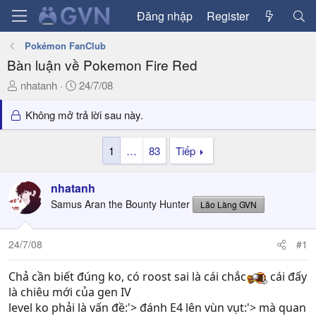
Đăng nhập
Register
Pokémon FanClub
Bàn luận về Pokemon Fire Red
T
N
nhatanh
24/7/08
h
g
r
à
Không mở trả lời sau này.
e
y
a
g
1
…
83
Tiếp
d
ử
s
i
nhatanh
t
a
Samus Aran the Bounty Hunter
Lão Làng GVN
r
t
24/7/08
#1
e
r
Chả cần biết đúng ko, có roost sai là cái chắc
cái đấy
là chiêu mới của gen IV
level ko phải là vấn đề:'> đánh E4 lên vùn vụt:'> mà quan