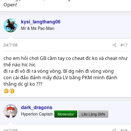
Open!
kysi_langthang06
Mr & Ms Pac-Man
24/7/08
#17
cho em hỏi chơi GB cầm tay co cheat đc ko và cheat như
thế nào hic hic
đi ra đi vô đi ra vòng vòng. Bí dg nên đi vòng vòng
con cái đảo đánh mấy đứa LV bằng PKM mình đánh
thắng dc gì ko ???
dark_dragons
Hyperion Captain
Moderator
Lão Làng GVN
24/7/08
#18