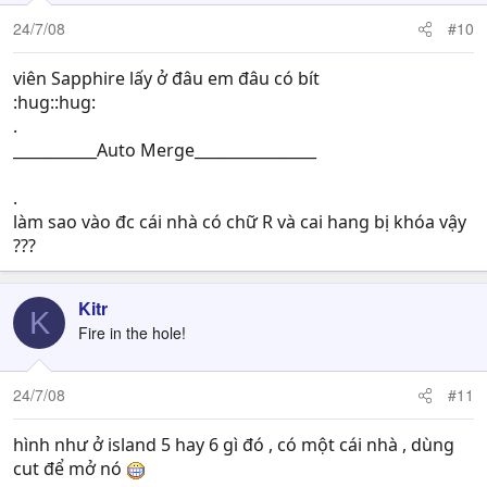
24/7/08
#10
viên Sapphire lấy ở đâu em đâu có bít
:hug::hug:
.
___________Auto Merge________________
.
làm sao vào đc cái nhà có chữ R và cai hang bị khóa vậy
???
Kitr
K
Fire in the hole!
24/7/08
#11
hình như ở island 5 hay 6 gì đó , có một cái nhà , dùng
cut để mở nó