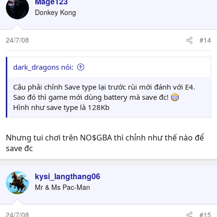
Mage123
Donkey Kong
24/7/08
#14
dark_dragons nói:
Cậu phải chỉnh Save type lại trước rùi mới đánh với E4.
Sao đó thì game mới dùng battery mà save đc!
Hình như save type là 128Kb
Nhưng tui chơi trên NO$GBA thì chỉnh như thế nào để
save đc
kysi_langthang06
Mr & Ms Pac-Man
24/7/08
#15