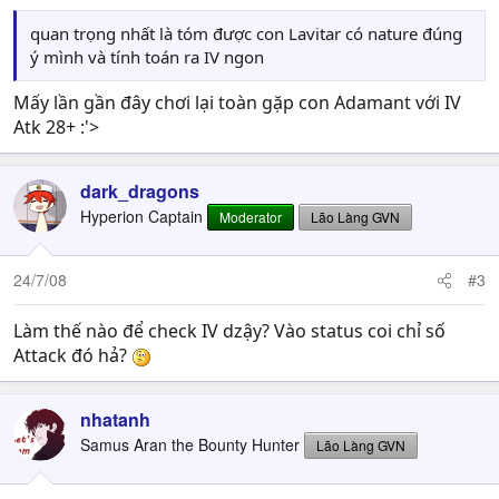
quan trọng nhất là tóm được con Lavitar có nature đúng
ý mình và tính toán ra IV ngon
Mấy lần gần đây chơi lại toàn gặp con Adamant với IV
Atk 28+ :'>
dark_dragons
Hyperion Captain
Moderator
Lão Làng GVN
24/7/08
#3
Làm thế nào để check IV dzậy? Vào status coi chỉ số
Attack đó hả?
nhatanh
Samus Aran the Bounty Hunter
Lão Làng GVN