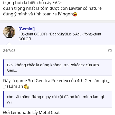
trọng hơn là biết chỗ cày EV:'>
quan trọng nhất là tóm được con Lavitar có nature
đúng ý mình và tính toán ra IV ngon
[Gemini]
<B><font COLOR="DeepSkyBlue">Aqu</font><font
COLOR
24/7/08
#2
P/s: không chắc là đúng không, tra Pokédex của 4th
Gen...
Đây là game 3rd Gen tra Pokedex của 4th Gen làm gì (_
_") Lậm àh
còn cái thằng đứng ngay cái cột đá nó kêu mình làm gì
???
Đổi Lemonade lấy Metal Coat