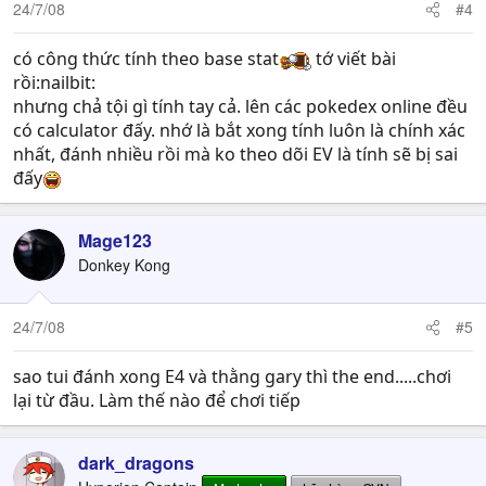
24/7/08
#4
có công thức tính theo base stat
tớ viết bài
rồi:nailbit:
nhưng chả tội gì tính tay cả. lên các pokedex online đều
có calculator đấy. nhớ là bắt xong tính luôn là chính xác
nhất, đánh nhiều rồi mà ko theo dõi EV là tính sẽ bị sai
đấy
Mage123
Donkey Kong
24/7/08
#5
sao tui đánh xong E4 và thằng gary thì the end.....chơi
lại từ đầu. Làm thế nào để chơi tiếp
dark_dragons