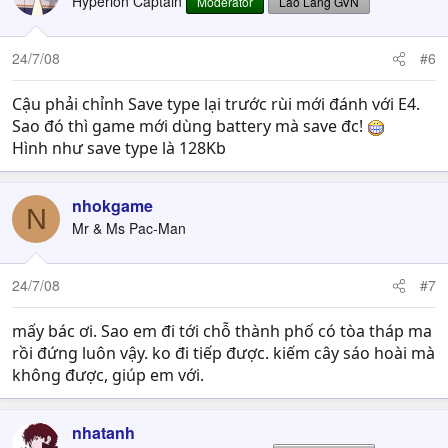
Hyperion Captain
Moderator
Lão Làng GVN
24/7/08
#6
Cậu phải chỉnh Save type lại trước rùi mới đánh với E4.
Sao đó thì game mới dùng battery mà save đc!
Hình như save type là 128Kb
nhokgame
N
Mr & Ms Pac-Man
24/7/08
#7
mấy bác ơi. Sao em đi tới chỗ thành phố có tòa tháp ma
rồi đứng luôn vậy. ko đi tiếp được. kiếm cây sáo hoài mà
không được, giúp em với.
nhatanh