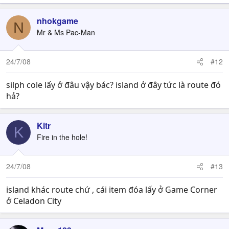
nhokgame
N
Mr & Ms Pac-Man
24/7/08
#12
silph cole lấy ở đâu vậy bác? island ở đây tức là route đó
hả?
Kitr
K
Fire in the hole!
24/7/08
#13
island khác route chứ , cái item đóa lấy ở Game Corner
ở Celadon City