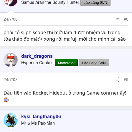
Samus Aran the Bounty Hunter
Lão Làng GVN
24/7/08
#8
phải có silph scope thì mới làm được nhiệm vụ trong
tòa tháp đó mà:'> xong rồi mr.fuji mới cho mình cái sáo
dark_dragons
Hyperion Captain
Moderator
Lão Làng GVN
24/7/08
#9
Đầu tiên vào Rocket Hideout ở trong Game conrner ấy!
kysi_langthang06
Mr & Ms Pac-Man