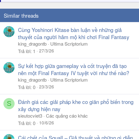
Similar threads
Cùng Yoshinori Kitase bàn luận về những giả
thuyết của người hâm mộ khi chơi Final Fantasy
king_dragontb
Ultima Scriptorium
27/3/26
Trả lời
1
Sự kết hợp giữa gameplay và cốt truyện đã tạo
nên một Final Fantasy IV tuyệt vời như thế nào?
king_dragontb
Ultima Scriptorium
23/3/26
Trả lời
0
Đánh giá các giải pháp khe co giãn phổ biến trong
S
xây dựng hiện nay
sieutocviet3
Các quảng cáo khác
10/6/26
Trả lời
0
Cái chết của Squall – Giả thuyết về những gì diễn