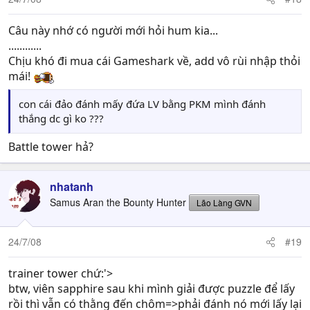
Câu này nhớ có người mới hỏi hum kia...
............
Chịu khó đi mua cái Gameshark về, add vô rùi nhập thỏi
mái!
con cái đảo đánh mấy đứa LV bằng PKM mình đánh
thắng dc gì ko ???
Battle tower hả?
nhatanh
Samus Aran the Bounty Hunter
Lão Làng GVN
24/7/08
#19
trainer tower chứ:'>
btw, viên sapphire sau khi mình giải được puzzle để lấy
rồi thì vẫn có thằng đến chôm=>phải đánh nó mới lấy lại