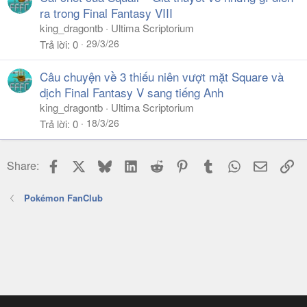
ra trong Final Fantasy VIII
king_dragontb
Ultima Scriptorium
29/3/26
Trả lời
0
Câu chuyện về 3 thiếu niên vượt mặt Square và
dịch Final Fantasy V sang tiếng Anh
king_dragontb
Ultima Scriptorium
18/3/26
Trả lời
0
Facebook
X
Bluesky
LinkedIn
Reddit
Pinterest
Tumblr
WhatsApp
Email
Li
Share:
Pokémon FanClub