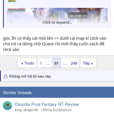
Click to expand...
góc 3h có thấy cái mũi tên << dưới cái map k! click vào
cho nó ra dòng chữ Quest rồi mới thấy cuốn sách để
click vào
Trước
1
…
61
…
248
Tiếp
Không mở trả lời sau này.
Similar threads
Dissidia Final Fantasy NT Review
king_dragontb
Ultima Scriptorium