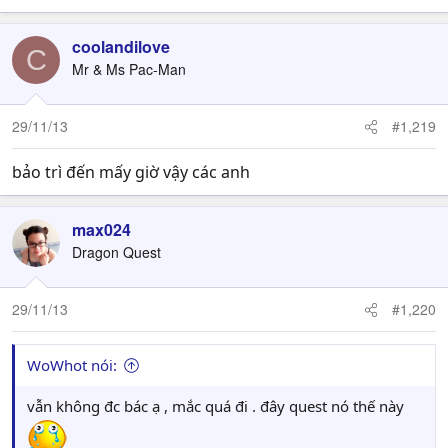
coolandilove
C
Mr & Ms Pac-Man
29/11/13
#1,219
bảo trì đến mấy giờ vậy các anh
max024
Dragon Quest
29/11/13
#1,220
WoWhot nói:
vẫn không đc bác ạ , mắc quá đi . đây quest nó thế này