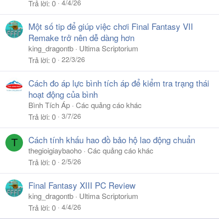
4/4/26
Trả lời
0
Một số tip để giúp việc chơi Final Fantasy VII
Remake trở nên dễ dàng hơn
king_dragontb
Ultima Scriptorium
22/3/26
Trả lời
0
Cách đo áp lực bình tích áp để kiểm tra trạng thái
hoạt động của bình
Bình Tích Áp
Các quảng cáo khác
3/7/26
Trả lời
0
Cách tính khấu hao đồ bảo hộ lao động chuẩn
T
thegioigiaybaoho
Các quảng cáo khác
2/5/26
Trả lời
0
Final Fantasy XIII PC Review
king_dragontb
Ultima Scriptorium
4/4/26
Trả lời
0