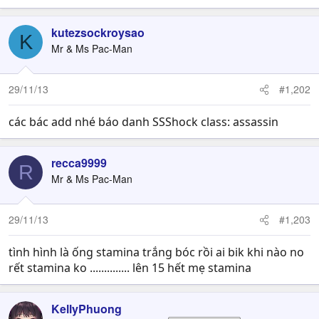
kutezsockroysao
K
Mr & Ms Pac-Man
29/11/13
#1,202
các bác add nhé báo danh SSShock class: assassin
recca9999
R
Mr & Ms Pac-Man
29/11/13
#1,203
tình hình là ống stamina trắng bóc rồi ai bik khi nào no
rết stamina ko .............. lên 15 hết mẹ stamina
KellyPhuong