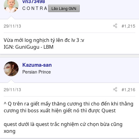
vn373498
C O N T R A
Lão Làng GVN
29/11/13
#1,215
Vừa mới log nghịch tý lên đc lv 3 :v
IGN: GuniGugu - LBM
Kazuma-san
Persian Prince
29/11/13
#1,216
^ Q trên ra giết mấy thăng cương thi cho đến khi thằng
cương thi boss xuất hiện giết nó thì được Quest
quest dưới là quest trắc nghiệm cứ chọn bừa cũng
xong