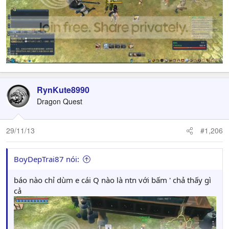
RynKute8990
Dragon Quest
29/11/13
#1,206
BoyDepTrai87 nói:
báo nào chỉ dùm e cái Q nào là ntn với bấm ' chả thấy gì
cả