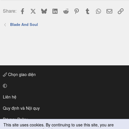
Facebook
X
Bluesky
LinkedIn
Reddit
Pinterest
Tumblr
WhatsApp
Email
Li
Share:
Blade And Soul
Chọn giao diện
Liên hệ
Quy định và Nội quy
Privacy Policy
This site uses cookies. By continuing to use this site, you are