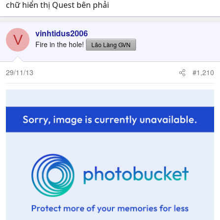
chữ hiển thị Quest bên phải
vinhtidus2006
V
Fire in the hole!
Lão Làng GVN
29/11/13
#1,210