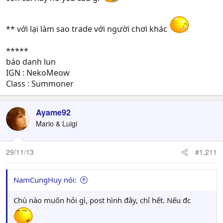
** với lại làm sao trade với người chơi khác
*****
báo danh lun
IGN : NekoMeow
Class : Summoner
Ayame92
Mario & Luigi
29/11/13
#1,211
NamCungHuy nói:
Chú nào muốn hỏi gì, post hình đây, chỉ hết. Nếu đc