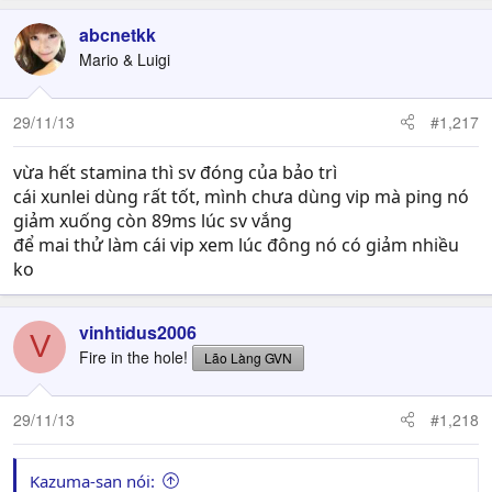
abcnetkk
Mario & Luigi
29/11/13
#1,217
vừa hết stamina thì sv đóng của bảo trì
cái xunlei dùng rất tốt, mình chưa dùng vip mà ping nó
giảm xuống còn 89ms lúc sv vắng
để mai thử làm cái vip xem lúc đông nó có giảm nhiều
ko
vinhtidus2006
V
Fire in the hole!
Lão Làng GVN
29/11/13
#1,218
Kazuma-san nói: