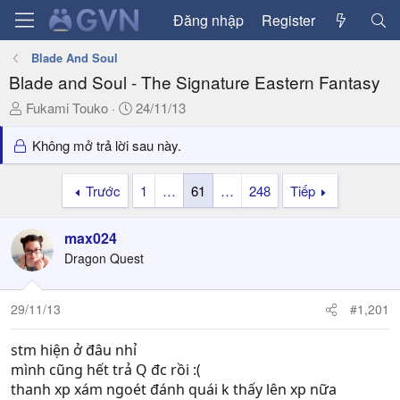
Đăng nhập
Register
Blade And Soul
Blade and Soul - The Signature Eastern Fantasy
T
N
Fukami Touko
24/11/13
h
g
r
à
Không mở trả lời sau này.
e
y
a
g
Trước
1
…
61
…
248
Tiếp
d
ử
s
i
max024
t
a
Dragon Quest
r
t
29/11/13
#1,201
e
r
stm hiện ở đâu nhỉ
mình cũng hết trả Q đc rồi :(
thanh xp xám ngoét đánh quái k thấy lên xp nữa