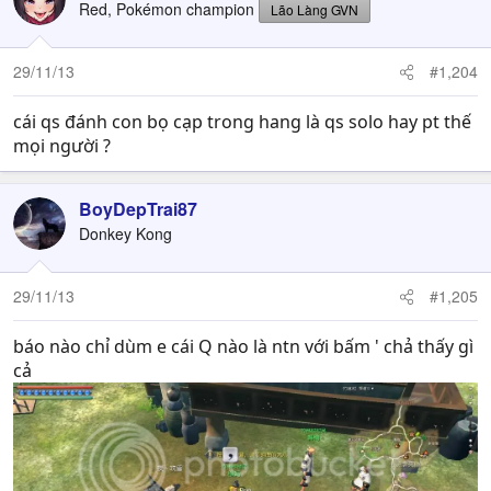
Red, Pokémon champion
Lão Làng GVN
29/11/13
#1,204
cái qs đánh con bọ cạp trong hang là qs solo hay pt thế
mọi người ?
BoyDepTrai87
Donkey Kong
29/11/13
#1,205
báo nào chỉ dùm e cái Q nào là ntn với bấm ' chả thấy gì
cả