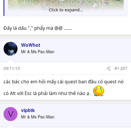
Click to expand...
Đấy là dấu "," phẩy mà @@ .......
WoWhot
Mr & Ms Pac-Man
29/11/13
#1,207
các bác cho em hỏi mấy cái quest ban đầu có quest nó
có Alt với Esc là phải làm như thế nào ạ .
vipbtk
V
Mr & Ms Pac-Man