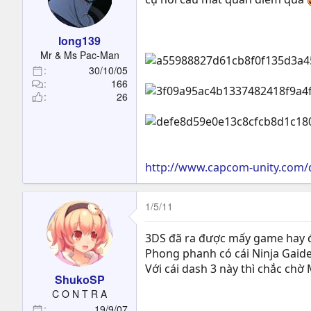
long139
Mr & Ms Pac-Man
30/10/05
166
26
http://www.capcom-unity.com
1/5/11
3DS đã ra được mấy game hay 
Phong phanh có cái Ninja Gaid
Với cái dash 3 này thì chắc ch
ShukoSP
C O N T R A
19/9/07