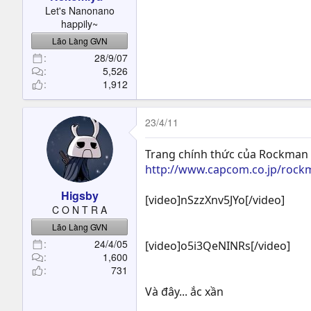
t
Let's Nanonano
e
happily~
r
Lão Làng GVN
28/9/07
5,526
1,912
23/4/11
Trang chính thức của Rockman 
http://www.capcom.co.jp/rock
Higsby
[video]nSzzXnv5JYo[/video]
C O N T R A
Lão Làng GVN
24/4/05
[video]o5i3QeNINRs[/video]
1,600
731
Và đây... ắc xần