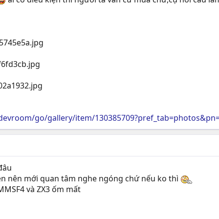
/devroom/go/gallery/item/130385709?pref_tab=photos&pn
đâu
en nên mới quan tâm nghe ngóng chứ nếu ko thì
ờ MMSF4 và ZX3 ốm mất