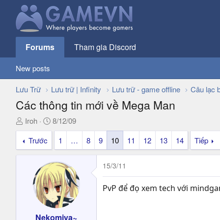
Forums
Tham gia Discord
New posts
Lưu Trữ
Lưu trữ | Infinity
Lưu trữ - game offline
Câu lạc 
Các thông tin mới về Mega Man
T
N
Iroh
8/12/09
h
g
Trước
1
…
8
9
10
11
12
13
14
Tiếp
r
à
e
y
a
g
15/3/11
d
ử
s
i
PvP để đọ xem tech với mindg
t
a
r
Nekomiya~