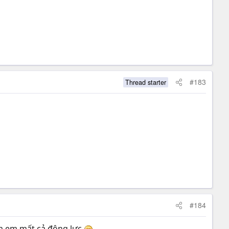
#183
Thread starter
#184
làm em mất cả động lực