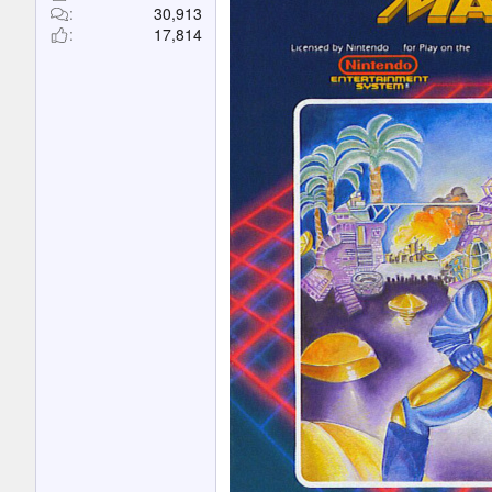
30,913
17,814