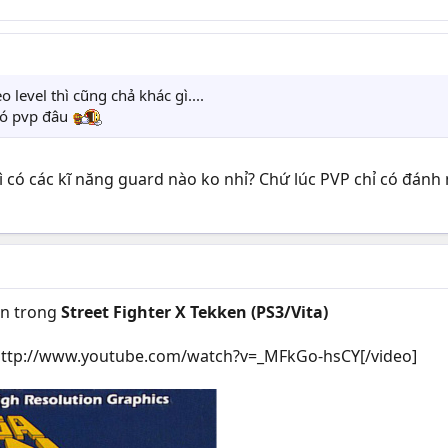
o level thì cũng chả khác gì....
có pvp đâu
có các kĩ năng guard nào ko nhỉ? Chứ lúc PVP chỉ có đánh m
ện trong
Street Fighter X Tekken (PS3/Vita)
ttp://www.youtube.com/watch?v=_MFkGo-hsCY[/video]