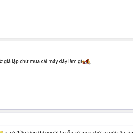
hờ giả lập chứ mua cái máy đấy làm gì
ai có điều kiện thì người ta vẫn cứ mua chứ,cụ nói câu 