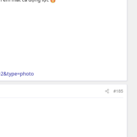
=2&type=photo
#185