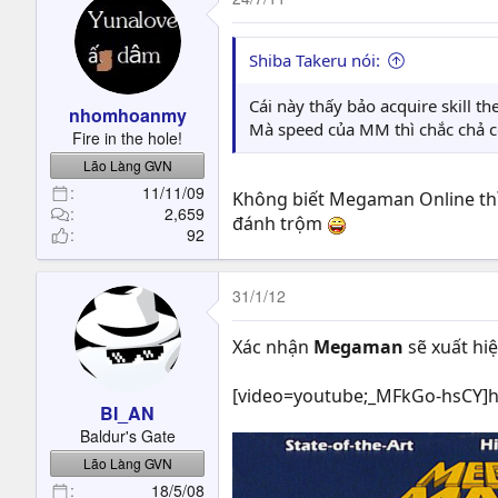
Shiba Takeru nói:
Cái này thấy bảo acquire skill the
nhomhoanmy
Mà speed của MM thì chắc chả 
Fire in the hole!
Lão Làng GVN
11/11/09
Không biết Megaman Online thì 
2,659
đánh trộm
92
31/1/12
Xác nhận
Megaman
sẽ xuất hi
[video=youtube;_MFkGo-hsCY]h
BI_AN
Baldur's Gate
Lão Làng GVN
18/5/08