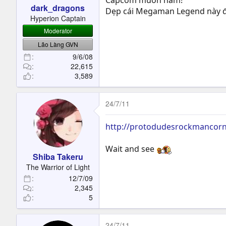
Capcom muôn năm!
dark_dragons
Dẹp cái Megaman Legend này để
Hyperion Captain
Moderator
Lão Làng GVN
9/6/08
22,615
3,589
24/7/11
http://protodudesrockmancorn
Wait and see
Shiba Takeru
The Warrior of Light
12/7/09
2,345
5
24/7/11