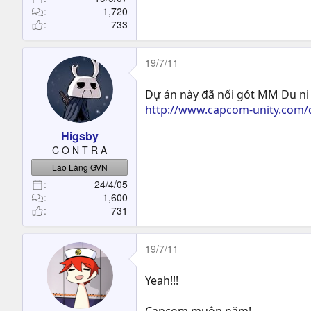
1,720
733
19/7/11
Dự án này đã nối gót MM Du ni
http://www.capcom-unity.com
Higsby
C O N T R A
Lão Làng GVN
24/4/05
1,600
731
19/7/11
Yeah!!!