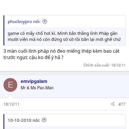
phucboypro nói:
game có mấy chổ hơi kì. Mình bắn thằng lính Pháp gần
mười viên mà nó còn đứng sờ sờ rồi bắn lại mới ghê chứ
3 màn cuối lính pháp nó đeo miếng thép kèm bao cát
trước ngực cậu ko để ý hả ?
Chỉnh sửa cuối:
18/12/11
emvipgalam
E
Mr & Ms Pac-Man
18/12/11
#77
10-10-2010 nói: