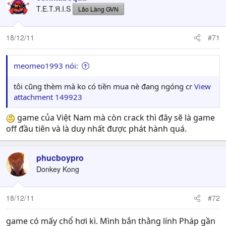
T.E.T.Я.I.S
Lão Làng GVN
18/12/11
#71
meomeo1993 nói:
tôi cũng thèm mà ko có tiền mua nè đang ngóng cr
View
attachment 149923
game của Việt Nam mà còn crack thì đây sẽ là game
off đầu tiên và là duy nhất được phát hành quá.
phucboypro
Donkey Kong
18/12/11
#72
game có mấy chổ hơi kì. Mình bắn thằng lính Pháp gần