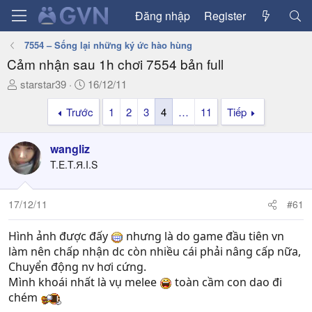
Đăng nhập
Register
7554 – Sống lại những ký ức hào hùng
Cảm nhận sau 1h chơi 7554 bản full
T
N
starstar39
16/12/11
h
g
Trước
1
2
3
4
…
11
Tiếp
r
à
e
y
a
g
wangliz
d
ử
T.E.T.Я.I.S
s
i
t
a
17/12/11
#61
r
t
Hình ảnh được đấy
nhưng là do game đầu tiên vn
e
làm nên chấp nhận dc còn nhiều cái phải nâng cấp nữa,
r
Chuyển động nv hơi cứng.
Mình khoái nhất là vụ melee
toàn cầm con dao đi
chém