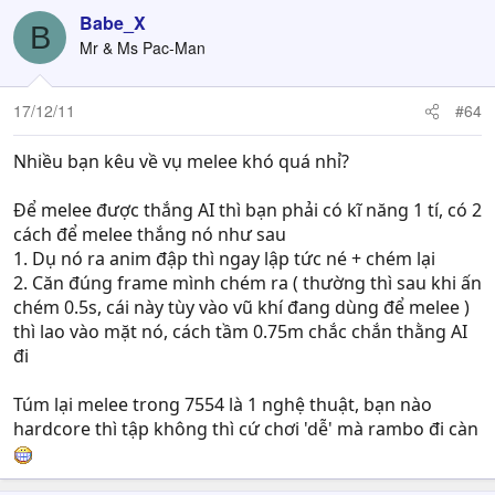
Babe_X
B
Mr & Ms Pac-Man
17/12/11
#64
Nhiều bạn kêu về vụ melee khó quá nhỉ?
Để melee được thắng AI thì bạn phải có kĩ năng 1 tí, có 2
cách để melee thắng nó như sau
1. Dụ nó ra anim đập thì ngay lập tức né + chém lại
2. Căn đúng frame mình chém ra ( thường thì sau khi ấn
chém 0.5s, cái này tùy vào vũ khí đang dùng để melee )
thì lao vào mặt nó, cách tầm 0.75m chắc chắn thằng AI
đi
Túm lại melee trong 7554 là 1 nghệ thuật, bạn nào
hardcore thì tập không thì cứ chơi 'dễ' mà rambo đi càn