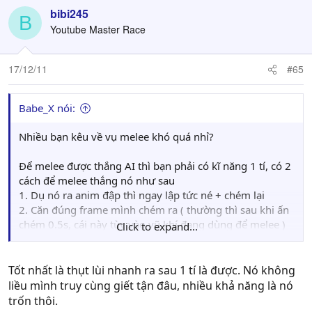
bibi245
B
Youtube Master Race
17/12/11
#65
Babe_X nói:
Nhiều bạn kêu về vụ melee khó quá nhỉ?
Để melee được thắng AI thì bạn phải có kĩ năng 1 tí, có 2
cách để melee thắng nó như sau
1. Dụ nó ra anim đập thì ngay lập tức né + chém lại
2. Căn đúng frame mình chém ra ( thường thì sau khi ấn
chém 0.5s, cái này tùy vào vũ khí đang dùng để melee )
Click to expand...
thì lao vào mặt nó, cách tầm 0.75m chắc chắn thằng AI đi
Túm lại melee trong 7554 là 1 nghệ thuật, bạn nào
Tốt nhất là thụt lùi nhanh ra sau 1 tí là được. Nó không
hardcore thì tập không thì cứ chơi 'dễ' mà rambo đi càn
liều mình truy cùng giết tận đâu, nhiều khả năng là nó
trốn thôi.