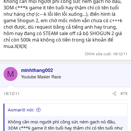
Không cần mọi người phí công sức ném gạch nó đâu,
3DM c***k game ít tên tuổi hay thậm chí có tên tuổi
như hàng chợ (c---k lỗi lên lỗi xuống...), điển hình là
game Shogun 2, em chờ mốc mồm vẫn chưa có c+++k
chơi được, dù request bằng cả tiếng anh hay trung,
hôm nay đang có STEAM sale off cả bộ SHOGUN 2 giá
chỉ còn 500k mà không có tiền trong tài khoản để
mua.X(X(X(
Chỉnh sửa cuối:
18/12/11
minhthang002
M
Youtube Master Race
18/12/11
#79
Aomari0 nói:
Không cần mọi người phí công sức ném gạch nó đâu,
3DM c***k game ít tên tuổi hay thậm chí có tên tuổi như