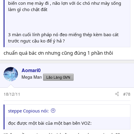
biến con mẹ mày đi , não lợn với óc chó như mày sống
làm gì cho chật đất
3 màn cuối lính pháp nó đeo miếng thép kèm bao cát
trước ngực cậu ko để ý hả ?
chuẩn quá bác ơn nhưng cũng đúng 1 phần thôi
Aomari0
Mega Man
Lão Làng GVN
18/12/11
#78
steppe Copious nói:
đọc được một bài của một bạn bên VOZ: