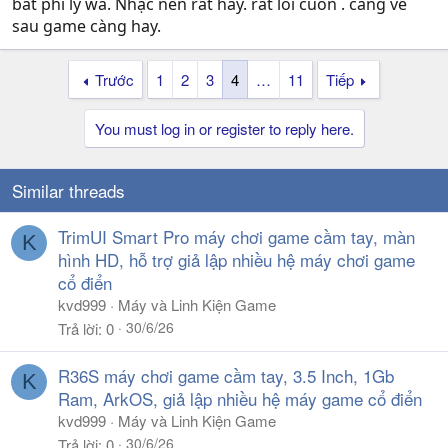
bất phi lý wa. Nhạc nền rất hay. rất lôi cuốn . càng về
sau game càng hay.
Trước
1
2
3
4
…
11
Tiếp
You must log in or register to reply here.
Similar threads
TrimUI Smart Pro máy chơi game cầm tay, màn
K
hình HD, hỗ trợ giả lập nhiều hệ máy chơi game
cổ điển
kvd999
Máy và Linh Kiện Game
30/6/26
Trả lời
0
R36S máy chơi game cầm tay, 3.5 Inch, 1Gb
K
Ram, ArkOS, giả lập nhiều hệ máy game cổ điển
kvd999
Máy và Linh Kiện Game
30/6/26
Trả lời
0