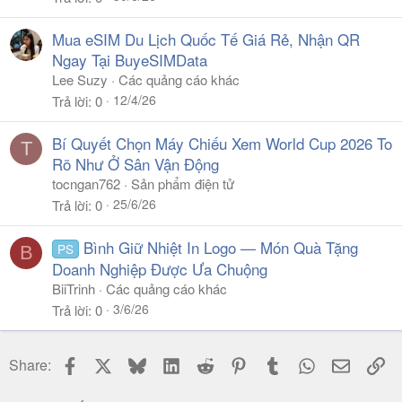
Mua eSIM Du Lịch Quốc Tế Giá Rẻ, Nhận QR
Ngay Tại BuyeSIMData
Lee Suzy
Các quảng cáo khác
12/4/26
Trả lời
0
Bí Quyết Chọn Máy Chiếu Xem World Cup 2026 To
T
Rõ Như Ở Sân Vận Động
tocngan762
Sản phẩm điện tử
25/6/26
Trả lời
0
Bình Giữ Nhiệt In Logo — Món Quà Tặng
PS
B
Doanh Nghiệp Được Ưa Chuộng
BiiTrinh
Các quảng cáo khác
3/6/26
Trả lời
0
Facebook
X
Bluesky
LinkedIn
Reddit
Pinterest
Tumblr
WhatsApp
Email
Li
Share: