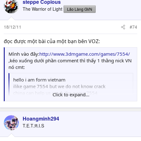
steppe Copious
The Warrior of Light
Lão Làng GVN
18/12/11
#74
đọc được một bài của một bạn bên VOZ:
Mình vào đây:
http://www.3dmgame.com/games/7554/
,kéo xuống dưới phần comment thì thấy 1 thằng nick VN
nó cmt:
hello i am form vietnam
ilike game 7554 but we do not know crack
china can help us crack the game 7554
Click to expand...
thanks very must
Click to expand...
Hoangminh294
T.E.T.Я.I.S