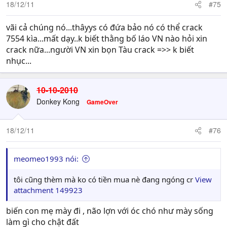
18/12/11
#75
vãi cả chúng nó...thâyys có đứa bảo nó có thể crack
7554 kìa...mất dạy..k biết thằng bố láo VN nào hỏi xin
crack nữa...người VN xin bọn Tàu crack =>> k biết
nhục...
10-10-2010
Donkey Kong
GameOver
18/12/11
#76
meomeo1993 nói:
tôi cũng thèm mà ko có tiền mua nè đang ngóng cr
View
attachment 149923
biến con mẹ mày đi , não lợn với óc chó như mày sống
làm gì cho chật đất