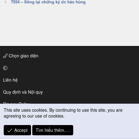
7554 – Sống lại những ký ức hào hùng
Chọn giao diện
Liên hệ
Quy định và Nội quy
Privacy Policy
This site uses cookies. By continuing to use this site, you are
agreeing to our use of cookies.
Trợ giúp
R
Accept
Tìm hiểu thêm.…
S