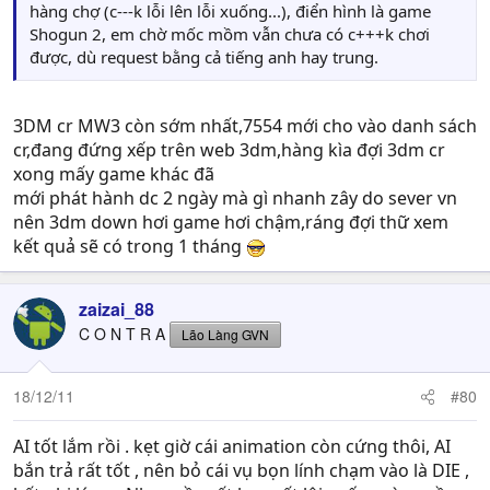
hàng chợ (c---k lỗi lên lỗi xuống...), điển hình là game
Shogun 2, em chờ mốc mồm vẫn chưa có c+++k chơi
được, dù request bằng cả tiếng anh hay trung.
3DM cr MW3 còn sớm nhất,7554 mới cho vào danh sách
cr,đang đứng xếp trên web 3dm,hàng kìa đợi 3dm cr
xong mấy game khác đã
mới phát hành dc 2 ngày mà gì nhanh zây do sever vn
nên 3dm down hơi game hơi chậm,ráng đợi thữ xem
kết quả sẽ có trong 1 tháng
zaizai_88
C O N T R A
Lão Làng GVN
18/12/11
#80
AI tốt lắm rồi . kẹt giờ cái animation còn cứng thôi, AI
bắn trả rất tốt , nên bỏ cái vụ bọn lính chạm vào là DIE ,