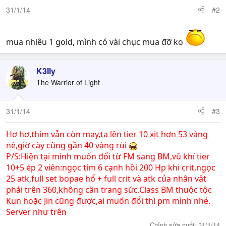
31/1/14
#2
mua nhiêu 1 gold, mình có vài chục mua đỡ ko
K3IIy
The Warrior of Light
31/1/14
#3
Hơ hơ,thím vẫn còn may,ta lên tier 10 xịt hơn 53 vàng
nè,giờ cày cũng gần 40 vàng rùi
P/S:Hiện tại mình muốn đổi từ FM sang BM,vũ khí tier
10+5 ép 2 viên:ngọc tím 6 cạnh hồi 200 Hp khi crit,ngọc
25 atk,full set bopae hổ + full crit và atk của nhân vật
phải trên 360,không cần trang sức.Class BM thuộc tộc
Kun hoặc Jin cũng được,ai muốn đổi thì pm mình nhé.
Server như trên
Chỉnh sửa cuối:
31/1/14