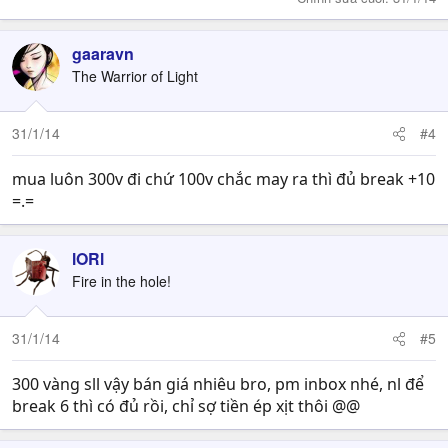
gaaravn
The Warrior of Light
31/1/14
#4
mua luôn 300v đi chứ 100v chắc may ra thì đủ break +10
=.=
lORl
Fire in the hole!
31/1/14
#5
300 vàng sll vậy bán giá nhiêu bro, pm inbox nhé, nl để
break 6 thì có đủ rồi, chỉ sợ tiền ép xịt thôi @@