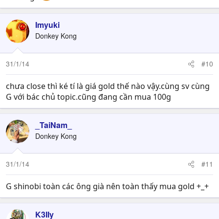
Imyuki
Donkey Kong
31/1/14
#10
chưa close thì ké tí là giá gold thế nào vậy.cùng sv cùng
G với bác chủ topic.cũng đang cần mua 100g
_TaiNam_
Donkey Kong
31/1/14
#11
G shinobi toàn các ông già nên toàn thấy mua gold +_+
K3IIy