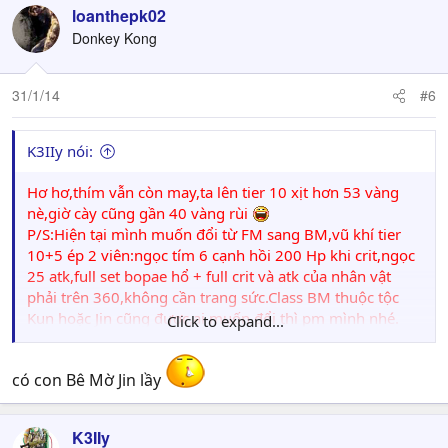
loanthepk02
Donkey Kong
31/1/14
#6
K3IIy nói:
Hơ hơ,thím vẫn còn may,ta lên tier 10 xịt hơn 53 vàng
nè,giờ cày cũng gần 40 vàng rùi
P/S:Hiện tại mình muốn đổi từ FM sang BM,vũ khí tier
10+5 ép 2 viên:ngọc tím 6 cạnh hồi 200 Hp khi crit,ngọc
25 atk,full set bopae hổ + full crit và atk của nhân vật
phải trên 360,không cần trang sức.Class BM thuộc tộc
Kun hoặc Jin cũng được,ai muốn đổi thì pm mình nhé.
Click to expand...
Server như trên
có con Bê Mờ Jin lầy
K3IIy