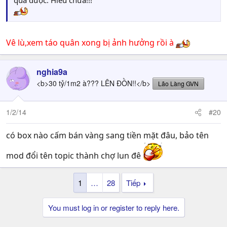
quả được. Hiểu chưa!!!
Vê lù,xem táo quân xong bị ảnh hưởng rồi à
nghia9a
<b>30 tỷ/1m2 à??? LÊN ĐỒN!!</b>
Lão Làng GVN
1/2/14
#20
có box nào cấm bán vàng sang tiền mặt đâu, bảo tên
mod đổi tên topic thành chợ lun đê
1
…
28
Tiếp
You must log in or register to reply here.