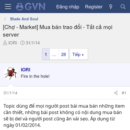
Đăng nhập
Register
Blade And Soul
[Chợ - Market] Mua bán trao đổi - Tất cả mọi
server
T
N
lORl
31/1/14
h
g
1
…
28
Tiếp
r
à
e
y
a
g
lORl
d
ử
Fire in the hole!
s
i
t
a
31/1/14
#1
r
t
Topic dùng để mọi người post bài mua bán những item
e
cần thiết, những bài post không có nội dung mua bán
r
sẽ bị del và người post cũng ăn vài sẹo. Áp dụng từ
ngày 01/02/2014.