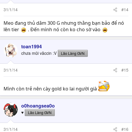
31/1/14
#14
Meo đang thủ dâm 300 G nhưng thằng bạn bảo để nó
lên tier
. Đến mình nó còn ko cho sờ vào
toan1994
chưa mũi văccin :V
Lão Làng GVN
31/1/14
#15
Mình còn trẻ nên cày gold ko lai người già
o0hoangsea0o
♥
Lão Làng GVN
31/1/14
#16