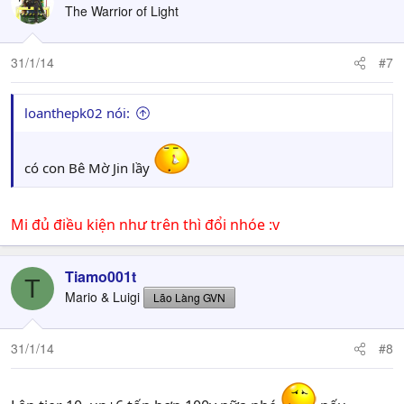
The Warrior of Light
31/1/14
#7
loanthepk02 nói:
có con Bê Mờ Jin lầy
Mi đủ điều kiện như trên thì đổi nhóe :v
Tiamo001t
T
Mario & Luigi
Lão Làng GVN
31/1/14
#8