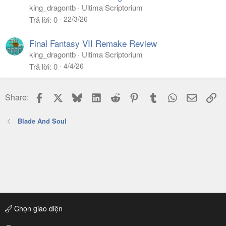
king_dragontb
Ultima Scriptorium
22/3/26
Trả lời
0
Final Fantasy VII Remake Review
king_dragontb
Ultima Scriptorium
4/4/26
Trả lời
0
Facebook
X
Bluesky
LinkedIn
Reddit
Pinterest
Tumblr
WhatsApp
Email
Li
Share:
Blade And Soul
Chọn giao diện