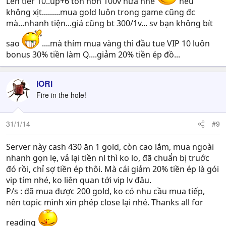
Lên tier 10..up+6 tốn hơn 100v nữa nhé
nếu
không xịt.........mua gold luôn trong game cũng đc
mà...nhanh tiện...giá cũng bt 300/1v... sv bạn không bít
sao
....mà thím mua vàng thì đầu tue VIP 10 luôn
bonus 30% tiền làm Q....giảm 20% tiền ép đồ...
lORl
Fire in the hole!
31/1/14
#9
Server này cash 430 ăn 1 gold, còn cao lắm, mua ngoài
nhanh gọn lẹ, vả lại tiền nl thì ko lo, đã chuẩn bị truớc
đó rồi, chỉ sợ tiền ép thôi. Mà cái giảm 20% tiền ép là gói
vip tím nhé, ko liên quan tới vip lv đâu.
P/s : đã mua được 200 gold, ko có nhu cầu mua tiếp,
nên topic mình xin phép close lại nhé. Thanks all for
reading