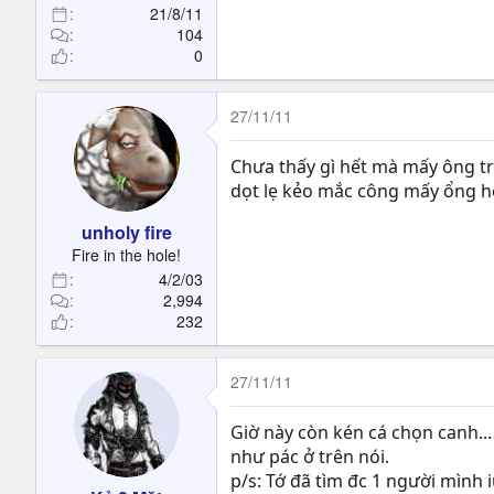
21/8/11
104
0
27/11/11
Chưa thấy gì hết mà mấy ông tr
dọt lẹ kẻo mắc công mấy ổng hết
unholy fire
Fire in the hole!
4/2/03
2,994
232
27/11/11
Giờ này còn kén cá chọn canh...
như pác ở trên nói.
p/s: Tớ đã tìm đc 1 người mình i