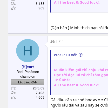
All the best & Good luck!.
6,138
909
[Đập bàn ] Mình thích bạn rồi đó
26/11/11
H
eros2610 nói:
[H]eart
Muốn kiếm gái thì chịu khó r
Red, Pokémon
Đọc tới đọc lui tớ chỉ tóm gọ
champion
Thế nhé!
Lão Làng GVN
All the best & Good luck!.
28/8/09
7,493
4,603
Gái đâu cần ra chỗ học av =.=.
người lâu dài và sau này sẽ cướ