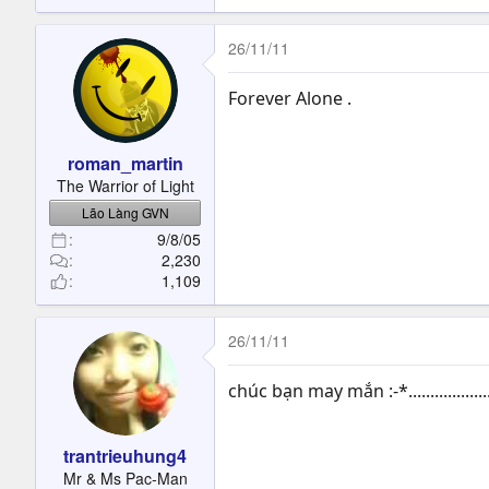
26/11/11
Forever Alone .
roman_martin
The Warrior of Light
Lão Làng GVN
9/8/05
2,230
1,109
26/11/11
chúc bạn may mắn :-*..............................
trantrieuhung4
Mr & Ms Pac-Man