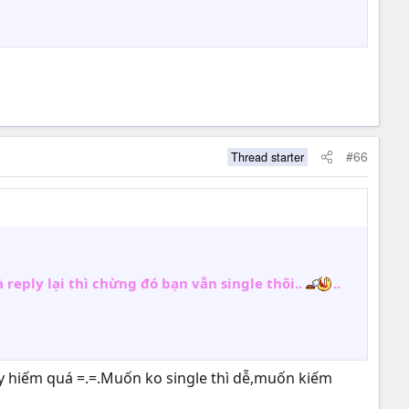
#66
Thread starter
reply lại thì chừng đó bạn vẫn single thôi..
..
ay hiếm quá =.=.Muốn ko single thì dễ,muốn kiếm