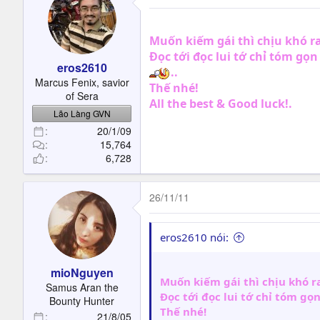
Muốn kiếm gái thì chịu khó r
Đọc tới đọc lui tớ chỉ tóm gọ
eros2610
..
Marcus Fenix, savior
Thế nhé!
of Sera
All the best & Good luck!.
Lão Làng GVN
20/1/09
15,764
6,728
26/11/11
eros2610 nói:
mioNguyen
Muốn kiếm gái thì chịu khó r
Samus Aran the
Đọc tới đọc lui tớ chỉ tóm gọ
Bounty Hunter
Thế nhé!
21/8/05