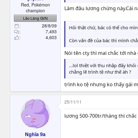
t
Red, Pokémon
Làm đâu lương chừng này.Cái nà
e
champion
r
Lão Làng GVN
28/8/09
Hỏi thật chứ, bác có thể cho mì
7,493
4,603
Còn vấn đề của bác thì mình chẳn
Nói tên cty thì mai chắc tới nhà 
...lol thiệt với thu nhập đấy kh
chẳng lẽ trình tệ như thế àh ?
trình ko tệ nhưng ko thấy gái m
25/11/11
lương 500-700tr/tháng thì chắc 
Nghĩa 9a