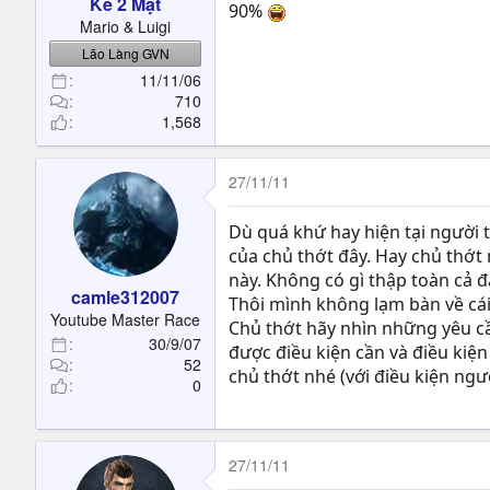
Kẻ 2 Mặt
90%
Mario & Luigi
Lão Làng GVN
11/11/06
710
1,568
27/11/11
Dù quá khứ hay hiện tại người
của chủ thớt đây. Hay chủ thớt 
này. Không có gì thập toàn cả đ
camle312007
Thôi mình không lạm bàn về cá
Youtube Master Race
Chủ thớt hãy nhìn những yêu cầu
30/9/07
được điều kiện cần và điều kiệ
52
chủ thớt nhé (với điều kiện ngư
0
27/11/11