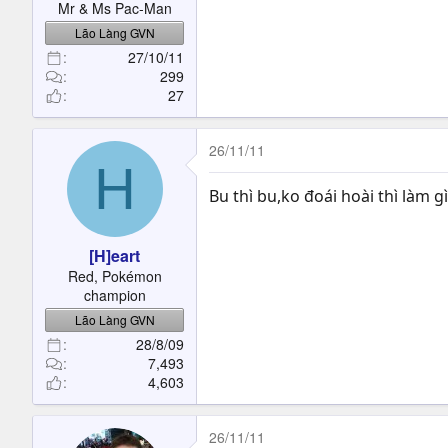
Mr & Ms Pac-Man
Lão Làng GVN
27/10/11
299
27
26/11/11
H
Bu thì bu,ko đoái hoài thì làm g
[H]eart
Red, Pokémon
champion
Lão Làng GVN
28/8/09
7,493
4,603
26/11/11