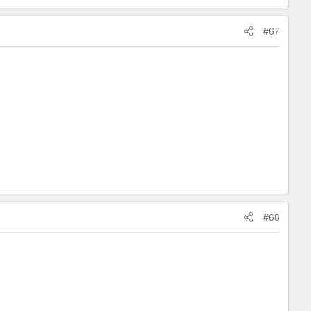
#67
#68