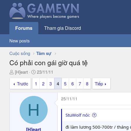
Forums
Tham gia Discord
New posts
Cuộc sống
Tâm sự
Có phải con gái giờ quá tệ
T
N
[H]eart
23/11/11
h
g
Trước
1
2
3
4
5
6
7
8
Tiếp
r
à
e
y
a
g
25/11/11
d
ử
H
s
i
t
StuWolf nói:
a
r
đi làm lương 500-700tr / tháng
[H]eart