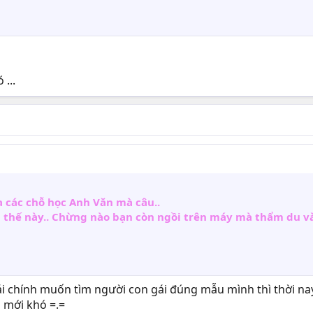
 ...
a các chỗ học Anh Văn mà câu..
n thế này.. Chừng nào bạn còn ngồi trên máy mà thẩm du và 
Cái chính muốn tìm người con gái đúng mẫu mình thì thời n
i mới khó =.=