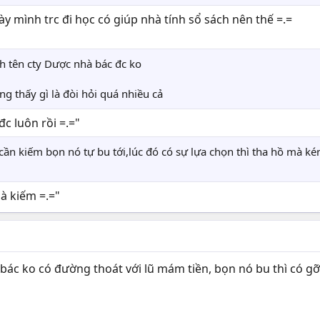
y mình trc đi học có giúp nhà tính sổ sách nên thế =.=
nh tên cty Dược nhà bác đc ko
g thấy gì là đòi hỏi quá nhiều cả
đc luôn rồi =.="
ỏi cần kiếm bọn nó tự bu tới,lúc đó có sự lựa chọn thì tha hồ mà k
à kiếm =.="
bác ko có đường thoát với lũ mám tiền, bọn nó bu thì có gỡ