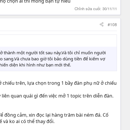
họ chọn ai thì mong bạn tự hiểu
Chỉnh sửa cuối:
30/11/11
#108
trở thành một người tốt sau này.Và tôi chỉ muốn người
o sang.Và chưa bao giờ tôi bảo dùng tiền để kiếm vợ
hiến diện khi hình như bạn mới thế.
ở chiếu trên, lựa chọn trong 1 bầy đàn phụ nữ ở chiếu
iên quan quái gì đến việc mở 1 topic trên diễn đàn.
 để đồng cảm, xin đọc lại hàng trăm bài ném đá. Cố
và ko ai có thể thay đổi.