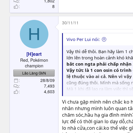
1,802
8
30/11/11
H
Vivo Per Lui nói:
Vậy thì dễ thôi. Bạn hãy làm 1 
[H]eart
lớn lên trong hoàn cảnh khó khăn
Red, Pokémon
bắt con ngta phải chấp nhận 
champion
Vậy tức là 1 con osin có trìn
Lão Làng GVN
lệ thuộc vào ai cả. Nên vì v
28/8/09
cũng đúng thôi. Mình mà sống nh
7,493
Mà 1 khi đã lao ra làm việc thì 
4,603
vào sự may mắn của bạn nữa. Bạn
xong rồi xách đít đi ngủ để vợ r
Vi chưa gặp mình nên chắc ko h
mình tốt với gia đình ngta. Muốn
nhân nhưng mình luôn quan tâm
xa, mà chỉ là sự cảm thông & sa
chăm sóc,hầu hạ gia đình mình?Đ
lực để có thời gian lo dạy dỗ,
lo nhà cửa,con cái.ko thể việc 