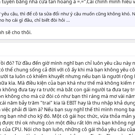
 tuyến bằng nhà cửa tan hoang à =.=".Cái chính mình hiểu v
ự yêu cậu, thì để cô ta sửa đổi như ý cậu muốn cũng không khó. 
 họ cái gì đâu, chỉ biết đòi hỏi ...
h sẽ cho thôi.
ồi đó? Từ đầu đến giờ mình nghĩ bạn chỉ luôn yêu cầu này nọ
 có thể chung sống cả đời với cô ấy khi mà bạn không yêu c
gười ta luôn có khiếm khuyết nhưng nếu bạn là người rộng l
nữa kìa. Mà điều kiện của bạn khá như thế mà không kiếm ra
 không đưa tay ra trước mà bắt con gái người ta đưa tay tr
 còn không cho mà cứ đòi có như bạn thì ráng mà mơ vài năm
ái năm bảy trăm "trai" kia là EBIT hay là thu nhập khả dụn
việc phải đi làm à? Nếu bạn suy nghĩ thế thì mình mong bạn 
ong bạn nhớ cho kỹ đó. Một cô gái học thức, vừa thỏa mản 
g được thì ok nhưng còn một điều rất lớn mà bạn không ng
 của CPU. Nói cho bạn luôn, những cô gái thỏa yêu cầu của 