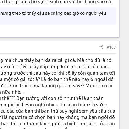
à thông cảm cho sự hi sinh của vợ thì chẳng sao cả.
Nhưng theo tớ thấy cậu sẽ chẳng bao giờ có người yêu
#107
 mà chưa thấy bạn xìa ra cái gì cả. Mà cho dù là có
ô ấy mà chỉ vì cô ấy đáp ứng được nhu cầu của bạn.
ượng trước thì sau này có khi cô ấy còn quan tâm tới
 một cô gái tốt à? Là do bạn thế nào hay ở ngoài đó
ước. Con trai gì mà không gallant vậy?? Muốn có cái
 nữa nhé...
g thế??? Bạn tưởng với con số như thế là an toàn
nghĩ lại đi.Bạn nghĩ nhiêu đó là an toàn? là vững
yêu cầu của bạn thì bạn thử suy nghĩ sem yêu cầu của
hĩ là người ta có chọn bạn hay không mà bạn ngồi đó
bạn thì có nhưng khi người ta biết tính cách của bạn