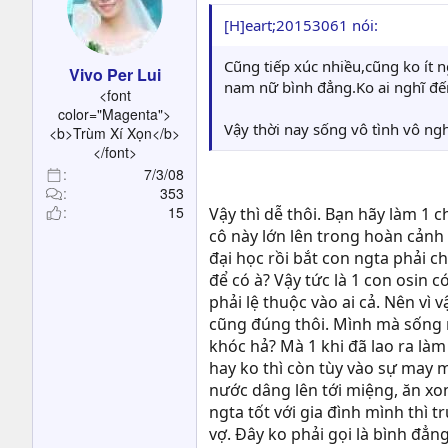
[H]eart;20153061 nói:
Cũng tiếp xúc nhiều,cũng ko ít n
Vivo Per Lui
nam nữ bình đẳng.Ko ai nghĩ đến
<font
color="Magenta">
Vậy thời nay sống vô tình vô ng
<b>Trùm Xí Xọn</b>
</font>
7/3/08
353
15
Vậy thì dễ thôi. Bạn hãy làm 1
cô này lớn lên trong hoàn cảnh 
đại học rồi bắt con ngta phải 
để có à? Vậy tức là 1 con osin
phải lệ thuộc vào ai cả. Nên vì
cũng đúng thôi. Mình mà sống n
khóc hả? Mà 1 khi đã lao ra làm 
hay ko thì còn tùy vào sự may 
nước dâng lên tới miệng, ăn xon
ngta tốt với gia đình mình thì 
vợ. Đây ko phải gọi là bình đẳn