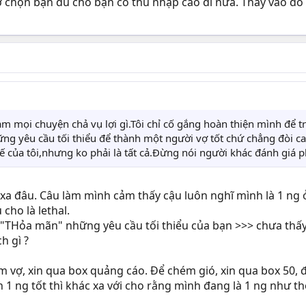
 chọn bạn dù cho bạn có thu nhập cao đi nữa. Thay vào đó 
làm mọi chuyện chả vụ lợi gì.Tôi chỉ cố gắng hoàn thiện mình để 
ng yêu cầu tối thiểu để thành một người vợ tốt chứ chẳng đòi ca
ế của tôi,nhưng ko phải là tất cả.Đừng nói người khác đánh giá p
c xa đâu. Câu làm mình cảm thấy cậu luôn nghĩ mình là 1 ng 
cho là lethal.
THỏa mãn" những yêu cầu tối thiểu của bạn >>> chưa thấy l
h gì ?
tìm vợ, xin qua box quảng cáo. Để chém gió, xin qua box 50,
1 ng tốt thì khác xa với cho rằng mình đang là 1 ng như thế 