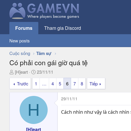
Forums
Tham gia Discord
New posts
Cuộc sống
Tâm sự
Có phải con gái giờ quá tệ
T
N
[H]eart
23/11/11
h
g
Trước
1
…
4
5
6
7
8
Tiếp
r
à
e
y
a
g
29/11/11
d
ử
H
s
i
Cách nhìn như vậy là cách nhìn 
t
a
r
[H]eart