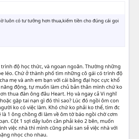
iờ luôn có tư tưởng hơn thua,kiếm tiền cho đúng cái gọi
có trình độ học thức, và ngoan ngoãn. Thường những
óe léo. Chứ ở thành phố tìm những cô gái có trình độ
 cha mẹ và anh em bạn với cái bằng đại học cực khổ
phố năng động, tự muốn làm chủ bản thân mình chứ ko
 hơn thua đàn ông đâu Heart. Họ và ngay cả Vi nghĩ
oặc gặp tai nạn gì đó thì sao? Lúc đó ngồi ôm con
người ko có việc làm. Khó chứ ko phải ko thể, tìm đc
sẽ là 1 ông chồng đi làm về ôm tờ báo ngồi chờ cơm
bạn. Cột 1 sợi dây luôn cần phải kéo 2 bên, muốn
ình việc nhà thì mình cũng phải san sẻ việc nhà với
c nặng nhọc cho nhau.