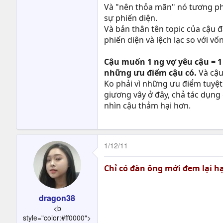
Và "nên thỏa mãn" nó tương phả
sự phiến diện.
Và bản thân tên topic của cậu đ
phiến diện và lệch lạc so với v
Cậu muốn 1 ng vợ yêu cậu = 1 
những ưu điểm cậu có.
Và cậu
Ko phải vì những ưu điểm tuyệt 
giương vây ở đây, chả tác dụng g
nhìn cậu thảm hại hơn.
1/12/11
Chỉ có đàn ông mới đem lại 
dragon38
<b
style="color:#ff0000">