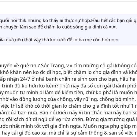
gười nói thik nhưng ko thấy ai thực sự hợp.Hầu hết các bạn gái g
 chuyện làm sao để chăm lo cuộc sống gia dình cả =.=.
hĩa quá,nếu thật vậy thà ko cưới để lo ba mẹ còn hơn =.=
 chuyến về quê như Sóc Trăng, v.v. tìm những cô gái không 
khó khăn nên ko đc đi học, biết chăm lo cho gia đình và kh
chấp nhận 24/7 ở nhà banh chân ra sinh con cho bạn, hầu hạ
 có trình độ ko hơn ko kém? Thời nay đa số con gái thành 
 vậy muốn tự mình đi làm để kiếm tiền, chứ ko phải là muốn
hờ vào đồng lương của chồng, vậy rũi ng. chồng bỏ mình, h
việc thì sẽ khó có thời gian lo chăm cho gia đình tốt như 1 
mắn của bạn nữa. Bạn nói kiểu này Vi tin chắc mai này bạn 
g rồi xách đít đi ngủ để vợ rửa chén. Đừng gia trưởng quá 
trước nhất mình tốt với gia đình ngta. Muốn ngta phụ giúp m
g hay cái gì đó cao xa, mà chỉ là sự cảm thông & san sẻ việ