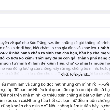
chuyến về quê như Sóc Trăng, v.v. tìm những cô gái không có tr
 nên ko đc đi học, biết chăm lo cho gia đình và khóe léo.
Chứ ở 
24/7 ở nhà banh chân ra sinh con cho bạn, hầu hạ cha mẹ v
h độ ko hơn ko kém
?
Thời nay đa số con gái thành phố năng
ậy muốn tự mình đi làm để kiếm tiền, chứ ko phải là muốn h
ờ vào đồng lương của chồng, vậy rũi ng. chồng bỏ mình, hoặc gặ
sẽ khó có thời gian lo chăm cho gia đình tốt như 1 người ko có việ
Click to expand...
 nói kiểu này Vi tin chắc mai này bạn sẽ là 1 ông chồng đi làm
ửa chén. Đừng gia trưởng quá bạn. Cột 1 sợi dây luôn cần phải ké
iểu mình lắm và cũng ko đọc hết những cm mình rồi =.=.Về
 ngta phụ giúp mình việc nhà thì mình cũng phải san sẻ việc nhà 
,giúp đỡ bạn bè.Nhiều khi quan tâm quá còn bị một số bạn
n sẻ việc nặng nhọc cho nhau.
ã nói trên nhà mình ko thiếu osin,chẳng ai bắt vợ làm việc
chăm sóc con cái.Nhưng hầu hết các bạn nữ đều muốn chứng 
gì cũng khoán cho osin =.=".Nếu chồng kiếm ít tiền hãy lo,c