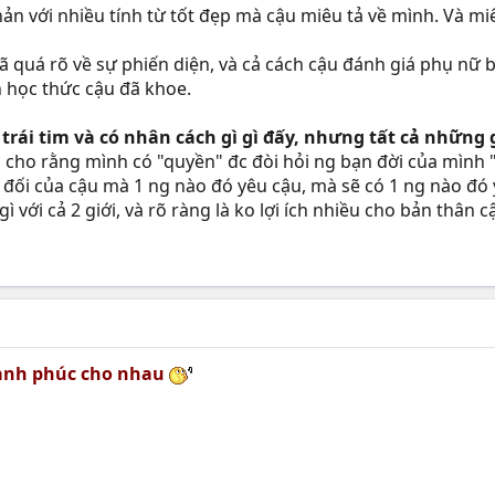
n với nhiều tính từ tốt đẹp mà cậu miêu tả về mình. Và miê
ã quá rõ về sự phiến diện, và cả cách cậu đánh giá phụ nữ 
ốn học thức cậu đã khoe.
trái tim và có nhân cách gì gì đấy, nhưng tất cả những gì
 cho rằng mình có "quyền" đc đòi hỏi ng bạn đời của mình 
đối của cậu mà 1 ng nào đó yêu cậu, mà sẽ có 1 ng nào đó y
ì với cả 2 giới, và rõ ràng là ko lợi ích nhiều cho bản thân 
hạnh phúc cho nhau