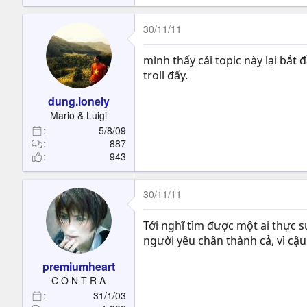
30/11/11
mình thấy cái topic này lại bắt
troll đấy.
dung.lonely
Mario & Luigi
5/8/09
887
943
30/11/11
Tới nghĩ tìm được một ai thực 
người yêu chân thành cả, vì cậu 
premiumheart
C O N T R A
31/1/03