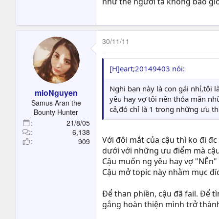
như thế người ta không bao giờ
30/11/11
[H]eart;20149403 nói:
Nghi bạn này là con gái nhỉ,tôi 
mioNguyen
yêu hay vợ tôi nên thỏa mãn nhữ
Samus Aran the
cả,đó chỉ là 1 trong những ưu th
Bounty Hunter
21/8/05
6,138
Với đôi mắt của cậu thì ko đi đ
909
dưới với những ưu điểm mà cậu 
Cậu muốn ng yêu hay vợ "NÊn" "
Cậu mở topic này nhằm mục đíc
Để than phiền, cậu đã fail. Để 
gắng hoàn thiện mình trở thành 