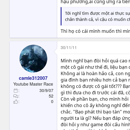
hậu phương,ai cũng ưng ra tiền
Tới nghĩ tìm được một ai thực s
chân thành cả, vì cậu có muốn cho
Thì họ có cái mình muốn thì mìn
30/11/11
Mình nghĩ bạn đòi hỏi quá cao r
một cô gái như thế đi, liệu bạn
Không ai là hoàn hảo cả, con n
camle312007
gia đình bạn nhiều hơn cả bạn 
Youtube Master Race
không có được cô gái tốt??? Bạn
30/9/07
gì thì đưa cho đi trước cái đã,
52
Còn về phần bạn, cho mình hỏi c
0
khiến cho cô ấy không nghĩ đến 
chắc. "Bạo phát thì bạo tàn" m
người ta là gì? Nếu bạn đáp ứn
đòi hỏi y như game đòi cấu hình