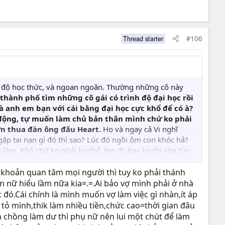
#106
Thread starter
ình độ học thức, và ngoan ngoãn. Thường những cô này
thành phố tìm những cô gái có trình độ đại học rồi
à anh em bạn với cái bằng đại học cực khổ để có à?
 động, tự muốn làm chủ bản thân mình chứ ko phải
ơn thua đàn ông đâu Heart.
Họ và ngay cả Vi nghĩ
p tai nạn gì đó thì sao? Lúc đó ngồi ôm con khóc hả?
c làm. Khó chứ ko phải ko thể, tìm đc hay ko thì còn tùy
 về ôm tờ báo ngồi chờ cơm nước dâng lên tới miệng, ăn
o 2 bên, muốn ngta tốt với gia đình mình thì trước nhất
 khoản quan tâm mọi người thì tuy ko phải thánh
với vợ. Đây ko phải gọi là bình đẳng hay cái gì đó cao
 nữ hiểu lầm nữa kia=.=.Ai bảo vợ mình phải ở nhà
 đó.Cái chính là mình muốn vợ làm việc gì nhàn,ít áp
tỏ mình,thik làm nhiều tiền,chức cao=thời gian đâu
òn chồng làm dư thì phụ nữ nên lui một chút để làm