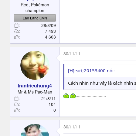
t
Red, Pokémon
e
champion
r
Lão Làng GVN
28/8/09
7,493
4,603
30/11/11
[H]eart;20153400 nói:
Cách nhìn như vậy là cách nhìn s
trantrieuhung4
Mr & Ms Pac-Man
.........................
21/8/11
104
0
30/11/11