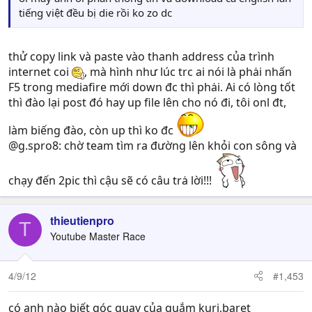
tiếng việt đều bị die rồi ko zo dc
thử copy link và paste vào thanh address của trình
internet coi
, mà hình như lúc trc ai nói là phȧi nhấn
F5 trong mediafire mới down đc thì phȧi. Ai có lòng tốt
thì đào lại post đó hay up file lên cho nó đi, tôi onl đt,
làm biếng đào, còn up thì ko đc
@g.spro8: chờ team tìm ra đường lên khỏi con sông và
chạy đến 2pic thì cậu sẽ có câu trȧ lời!!!
thieutienpro
T
Youtube Master Race
4/9/12
#1,453
có anh nào biết góc quay của quắm kuri,baret