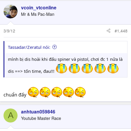
vcoin_vtconline
Mr & Ms Pac-Man
3/9/12
#1,448
Tassadar/Zeratul nói:
mình bị dis hoài khi đấu spiner và pistol, chơi đc 1 nửa là
dis ==> tốn time, đau!!!
chuẩn đấy
anhtuan059846
A
Youtube Master Race