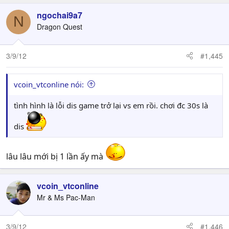
ngochai9a7
N
Dragon Quest
3/9/12
#1,445
vcoin_vtconline nói:
tình hình là lỗi dis game trở lại vs em rồi. chơi đc 30s là
dis
lâu lâu mới bị 1 lần ấy mà
vcoin_vtconline
Mr & Ms Pac-Man
3/9/12
#1,446