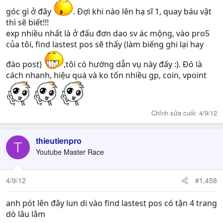
góc gì ở đây
. Đợi khi nào lên hạ sĩ 1, quay báu vật
thì sẽ biết!!!
exp nhiều nhất là ở đấu đơn dao sv ác mộng, vào pro5
của tôi, find lastest pos sẽ thấy (làm biếng ghi lại hay
đào post)
,tôi có hướng dẫn vụ này đấy :). Đó là
cách nhanh, hiệu quȧ và ko tốn nhiều gp, coin, vpoint
Chỉnh sửa cuối:
4/9/12
thieutienpro
T
Youtube Master Race
4/9/12
#1,458
anh pót lên đây lun di vào find lastest pos có tận 4 trang
dò lâu lắm