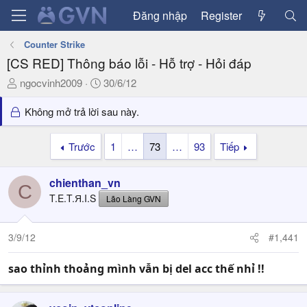
Đăng nhập
Register
Counter Strike
[CS RED] Thông báo lỗi - Hỗ trợ - Hỏi đáp
T
N
ngocvinh2009
30/6/12
h
g
r
à
Không mở trả lời sau này.
e
y
a
g
Trước
1
…
73
…
93
Tiếp
d
ử
s
i
chienthan_vn
t
C
a
T.E.T.Я.I.S
Lão Làng GVN
r
t
3/9/12
#1,441
e
r
sao thỉnh thoảng mình vẫn bị del acc thế nhỉ !!