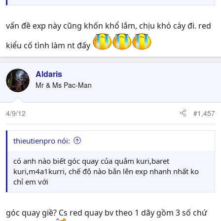
vấn đề exp này cũng khốn khổ lắm, chịu khó cày đi. red
kiểu cố tình làm nt đấy
Aldaris
Mr & Ms Pac-Man
4/9/12
#1,457
thieutienpro nói:
có anh nào biết góc quay của quắm kuri,baret
kuri,m4a1kurri, chế độ nào bắn lên exp nhanh nhất ko
chỉ em với
góc quay giề? Cs red quay bv theo 1 dãy gồm 3 số chứ