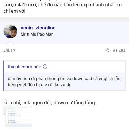
kuri,m4a1kurri, chế độ nào bắn lên exp nhanh nhất ko
chỉ em với
vcoin_vtconline
Mr & Ms Pac-Man
4/9/12
#1,454
thieutienpro nói:
ối mấy anh ơi phần thông tin và download cả english lẫn
tiếng việt đều bị die rồi ko zo dc
kì lạ nhỉ, link ngon đét, down cứ tằng tằng.