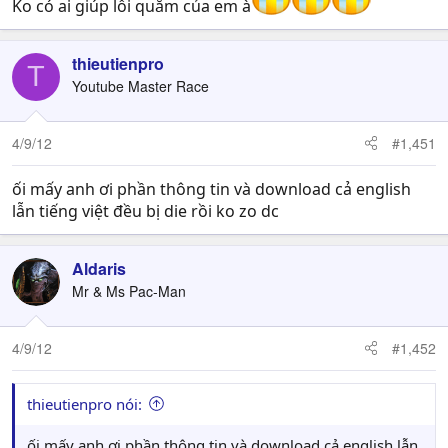
Ko có ai giúp lỗi quắm của em à
thieutienpro
T
Youtube Master Race
4/9/12
#1,451
ối mấy anh ơi phần thông tin và download cả english
lẫn tiếng việt đều bị die rồi ko zo dc
Aldaris
Mr & Ms Pac-Man
4/9/12
#1,452
thieutienpro nói:
ối mấy anh ơi phần thông tin và download cả english lẫn