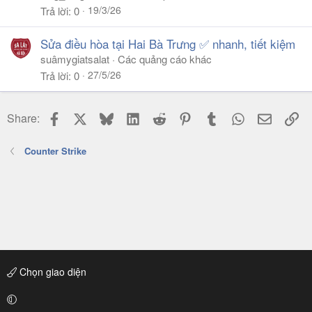
19/3/26
Trả lời
0
Sửa điều hòa tại Hai Bà Trưng ✅ nhanh, tiết kiệm
suâmygiatsalat
Các quảng cáo khác
27/5/26
Trả lời
0
Facebook
X
Bluesky
LinkedIn
Reddit
Pinterest
Tumblr
WhatsApp
Email
Li
Share:
Counter Strike
Chọn giao diện