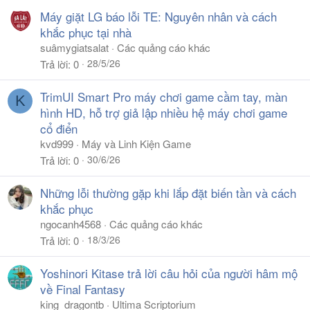
Máy giặt LG báo lỗi TE: Nguyên nhân và cách
khắc phục tại nhà
suâmygiatsalat
Các quảng cáo khác
28/5/26
Trả lời
0
TrimUI Smart Pro máy chơi game cầm tay, màn
K
hình HD, hỗ trợ giả lập nhiều hệ máy chơi game
cổ điển
kvd999
Máy và Linh Kiện Game
30/6/26
Trả lời
0
Những lỗi thường gặp khi lắp đặt biến tần và cách
khắc phục
ngocanh4568
Các quảng cáo khác
18/3/26
Trả lời
0
Yoshinori Kitase trả lời câu hỏi của người hâm mộ
về Final Fantasy
king_dragontb
Ultima Scriptorium