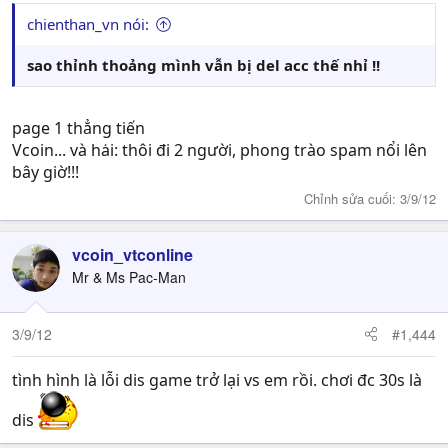
chienthan_vn nói:
sao thỉnh thoảng mình vẫn bị del acc thế nhỉ !!
page 1 thẳng tiến
Vcoin... và hȧi: thôi đi 2 người, phong trào spam nổi lên
bây giờ!!!
Chỉnh sửa cuối:
3/9/12
vcoin_vtconline
Mr & Ms Pac-Man
3/9/12
#1,444
tình hình là lỗi dis game trở lại vs em rồi. chơi đc 30s là
dis