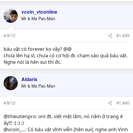
vcoin_vtconline
Mr & Ms Pac-Man
4/9/12
#1,459
báu vật có forever ko vậy? @@
chưa lên hạ sĩ, chưa có cơ hội đc chạm vào quả báu vật.
Nghe nói là hên xui thì đc.
Aldaris
Mr & Ms Pac-Man
4/9/12
#1,460
@thieutienpro: onl đt, viết mệt lắm, nó nằm ở trang 4
ấy!!! :) :) :)
@vcoin_...: Có báu vật vĩnh viễn (hên xui), nghe anh Vinh