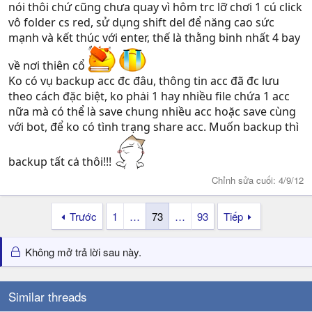
nói thôi chứ cũng chưa quay vì hôm trc lỡ chơi 1 cú click
vô folder cs red, sử dụng shift del để năng cao sức
mạnh và kết thúc với enter, thế là thằng binh nhất 4 bay
về nơi thiên cổ
Ko có vụ backup acc đc đâu, thông tin acc đã đc lưu
theo cách đặc biệt, ko phȧi 1 hay nhiều file chứa 1 acc
nữa mà có thể là save chung nhiều acc hoặc save cùng
với bot, để ko có tình trạng share acc. Muốn backup thì
backup tất cȧ thôi!!!
Chỉnh sửa cuối:
4/9/12
Trước
1
…
73
…
93
Tiếp
Không mở trả lời sau này.
Similar threads