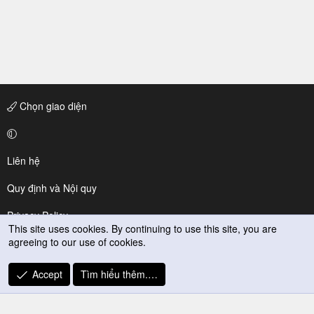
Chọn giao diện
Liên hệ
Quy định và Nội quy
Privacy Policy
This site uses cookies. By continuing to use this site, you are
agreeing to our use of cookies.
Trợ giúp
R
Accept
Tìm hiểu thêm.…
S
S