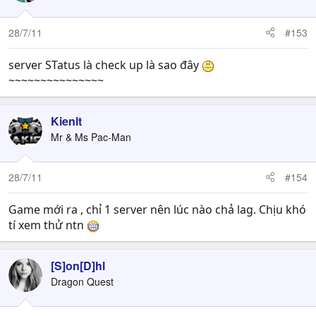
28/7/11
#153
server STatus là check up là sao đây
~~~~~~~~~~~~~~~
Kienlt
Mr & Ms Pac-Man
28/7/11
#154
Game mới ra , chỉ 1 server nên lúc nào chả lag. Chịu khó
tí xem thử ntn
[S]on[D]hl
Dragon Quest