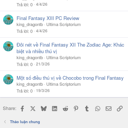
4/4/26
Trả lời
0
Final Fantasy XIII PC Review
king_dragontb
Ultima Scriptorium
4/4/26
Trả lời
0
Đôi nét về Final Fantasy XII The Zodiac Age: Khác
biệt và nhiều thú vị
king_dragontb
Ultima Scriptorium
21/3/26
Trả lời
0
Một số điều thú vị về Chocobo trong Final Fantasy
king_dragontb
Ultima Scriptorium
19/3/26
Trả lời
0
Facebook
X
Bluesky
LinkedIn
Reddit
Pinterest
Tumblr
WhatsApp
Email
Li
Share:
Thảo luận chung