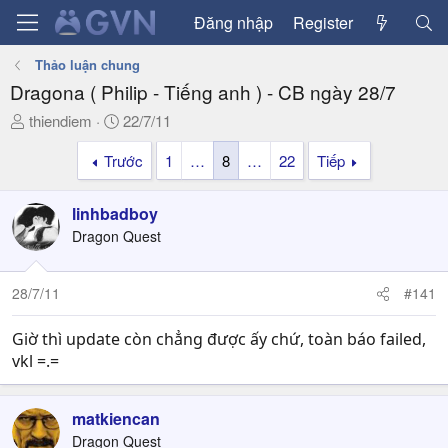
Đăng nhập
Register
Thảo luận chung
Dragona ( Philip - Tiếng anh ) - CB ngày 28/7
T
N
thiendiem
22/7/11
h
g
Trước
1
…
8
…
22
Tiếp
r
à
e
y
a
g
linhbadboy
d
ử
Dragon Quest
s
i
t
a
28/7/11
#141
r
t
Giờ thì update còn chẳng được ấy chứ, toàn báo failed,
e
vkl =.=
r
matkiencan
Dragon Quest