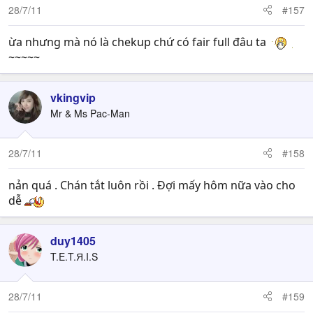
28/7/11
#157
ừa nhưng mà nó là chekup chứ có fair full đâu ta
~~~~~
vkingvip
Mr & Ms Pac-Man
28/7/11
#158
nản quá . Chán tắt luôn rồi . Đợi mấy hôm nữa vào cho
dễ
duy1405
T.E.T.Я.I.S
28/7/11
#159