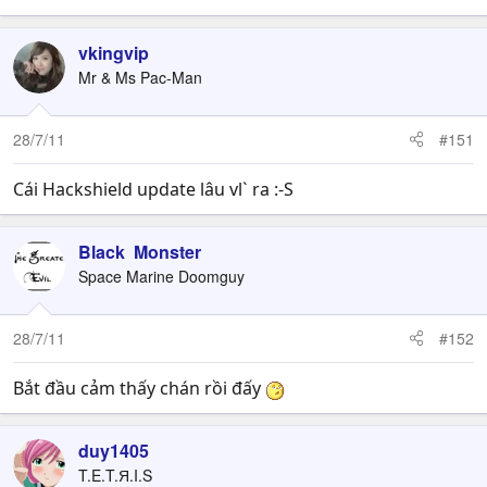
vkingvip
Mr & Ms Pac-Man
28/7/11
#151
Cái Hackshield update lâu vl` ra :-S
Black Monster
Space Marine Doomguy
28/7/11
#152
Bắt đầu cảm thấy chán rồi đấy
duy1405
T.E.T.Я.I.S