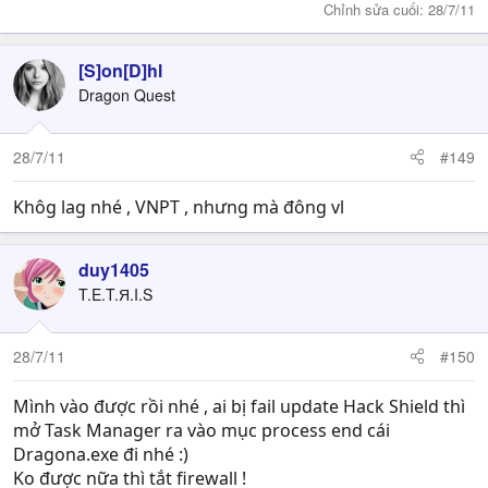
Chỉnh sửa cuối:
28/7/11
[S]on[D]hl
Dragon Quest
28/7/11
#149
Khôg lag nhé , VNPT , nhưng mà đông vl
duy1405
T.E.T.Я.I.S
28/7/11
#150
Mình vào được rồi nhé , ai bị fail update Hack Shield thì
mở Task Manager ra vào mục process end cái
Dragona.exe đi nhé :)
Ko được nữa thì tắt firewall !