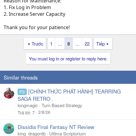
Reason for Maintenance:
1. Fix Log in Problem
2. Increase Server Capacity
Thank you for your patience!
Trước
1
…
8
…
22
Tiếp
You must log in or register to reply here.
Similar threads
[CHÍNH THỨC PHÁT HÀNH] TEARRING
PS
SAGA RETRO .
longmagic
Turn Based Strategy
2/8/26
Trả lời
7
Dissidia Final Fantasy NT Review
king_dragontb
Ultima Scriptorium