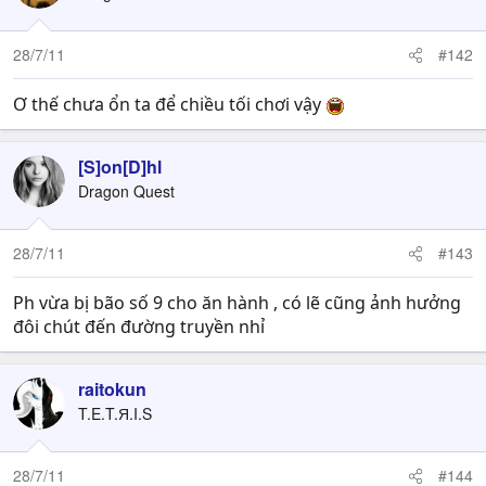
28/7/11
#142
Ơ thế chưa ổn ta để chiều tối chơi vậy
[S]on[D]hl
Dragon Quest
28/7/11
#143
Ph vừa bị bão số 9 cho ăn hành , có lẽ cũng ảnh hưởng
đôi chút đến đường truyền nhỉ
raitokun
T.E.T.Я.I.S
28/7/11
#144