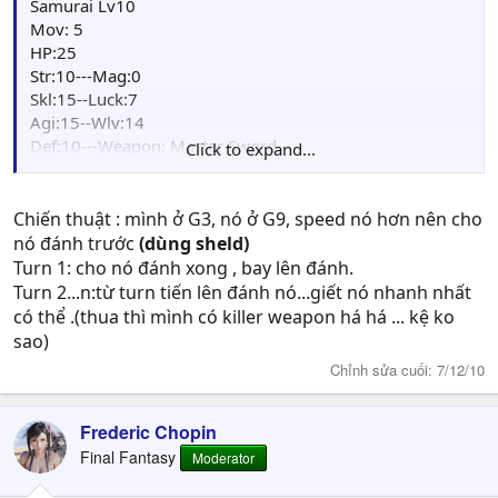
Samurai Lv10
Mov: 5
HP:25
Str:10---Mag:0
Skl:15--Luck:7
Agi:15--Wlv:14
Def:10---Weapon: Master Sword
Click to expand...
Skill:
Chiến thuật : mình ở G3, nó ở G9, speed nó hơn nên cho
nó đánh trước
(dùng sheld)
Turn 1: cho nó đánh xong , bay lên đánh.
Turn 2...n:từ turn tiến lên đánh nó...giết nó nhanh nhất
có thể .(thua thì mình có killer weapon há há ... kệ ko
sao)
Chỉnh sửa cuối:
7/12/10
Frederic Chopin
Final Fantasy
Moderator