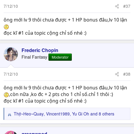
7/12/10
#37
ông mới lv 9 thôi chưa được + 1 HP bonus đâu,lv 10 lận
đọc kĩ #1 của topic cộng chỉ số nhé :)
Frederic Chopin
Final Fantasy
Moderator
7/12/10
#38
ông mới lv 9 thôi chưa được + 1 HP bonus đâu,lv 10 lận
,còn nữa ,ko đc + 2 pts cho 1 chỉ số.chỉ 1 thôi :)
đọc kĩ #1 của topic cộng chỉ số nhé :)
Thịt~Heo~Quay
,
Vincent1989
,
Yu Gi Oh
and 8 others
R
e
a
c
greenwood