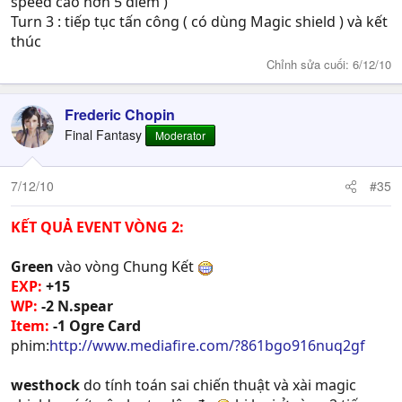
speed cao hơn 5 điểm )
Turn 3 : tiếp tục tấn công ( có dùng Magic shield ) và kết
thúc
Chỉnh sửa cuối:
6/12/10
Frederic Chopin
Final Fantasy
Moderator
7/12/10
#35
KẾT QUẢ EVENT VÒNG 2:
Green
vào vòng Chung Kết
EXP:
+15
WP:
-2 N.spear
Item:
-1 Ogre Card
phim:
http://www.mediafire.com/?861bgo916nuq2gf
westhock
do tính toán sai chiến thuật và xài magic