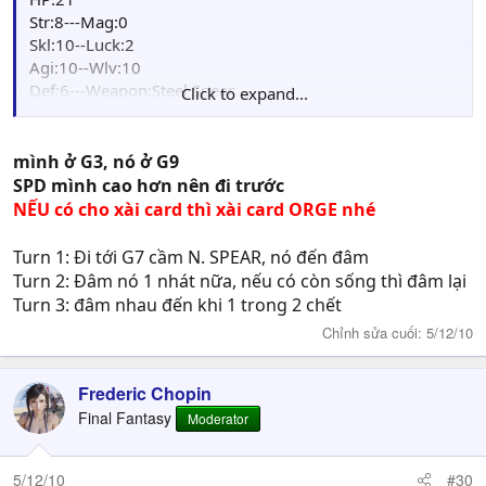
Str:8---Mag:0
Skl:10--Luck:2
Agi:10--Wlv:10
Def:6---Weapon:Steel Spear
Click to expand...
Skill: BIG SHIELD
mình ở G3, nó ở G9
SPD mình cao hơn nên đi trước
NẾU có cho xài card thì xài card ORGE nhé
Turn 1: Đi tới G7 cầm N. SPEAR, nó đến đâm
Turn 2: Đâm nó 1 nhát nữa, nếu có còn sống thì đâm lại
Turn 3: đâm nhau đến khi 1 trong 2 chết
Chỉnh sửa cuối:
5/12/10
Frederic Chopin
Final Fantasy
Moderator
5/12/10
#30