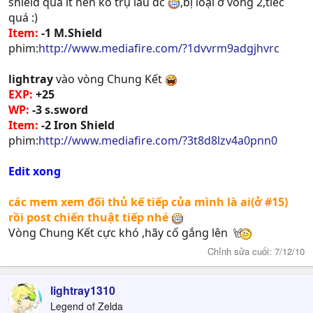
shield quá ít nên ko trụ lâu đc
,bị loại ở vòng 2,tiếc
quá :)
Item:
-1 M.Shield
phim:
http://www.mediafire.com/?1dvvrm9adgjhvrc
lightray
vào vòng Chung Kết
EXP:
+25
WP:
-3 s.sword
Item:
-2 Iron Shield
phim:
http://www.mediafire.com/?3t8d8lzv4a0pnn0
Edit xong
các mem xem đối thủ kế tiếp của mình là ai(ở #15)
rồi post chiến thuật tiếp nhé
Vòng Chung Kết cực khó ,hãy cố gắng lên
Chỉnh sửa cuối:
7/12/10
lightray1310
Legend of Zelda