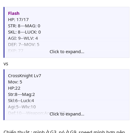
Flash
HP: 17/17
STR: 8---MAG: 0
SKL: 8---LUCK: 0
AGI: 9--WLV: 4
DEF: 7--MOV: 5
EXP: 77
Click to expand...
Points: 00
Weapon : Steel.Sword(23/50)
vs
Item: Herb(10), Fruit(1)
CrossKnight Lv7
Mov: 5
HP:22
Str:8---Mag:2
Skl:6--Luck:4
Agi:5--Wlv:10
Def:10---Weapon:Armor Killer
Click to expand...
Skill
:
Chiến thuật : mình ở G3, nó ở G9, speed mình hơn nên