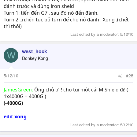
đánh trước và dùng iron sheld
Turn 1: tiến đến G7 , sau đó nó đến đánh.
Turn 2...n:liên tục bỏ turn đế cho nó đánh . Xong .(chết
thì thôi)
Last edited by a moderator:
5/12/10
west_hock
W
Donkey Kong
5/12/10
#28
JamesGreen:
Ông chủ ơi ! cho tui một cái M.Shield đi! (
1x4000G = 4000G )
(-4000G)
edit xong
Last edited by a moderator:
5/12/10