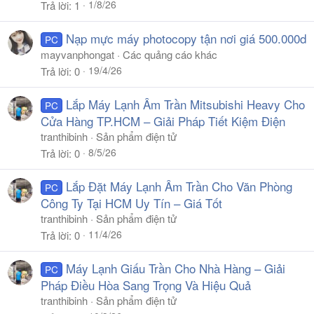
1/8/26
Trả lời
1
Nạp mực máy photocopy tận nơi giá 500.000d
PC
mayvanphongat
Các quảng cáo khác
19/4/26
Trả lời
0
Lắp Máy Lạnh Âm Trần Mitsubishi Heavy Cho
PC
Cửa Hàng TP.HCM – Giải Pháp Tiết Kiệm Điện
tranthibinh
Sản phẩm điện tử
8/5/26
Trả lời
0
Lắp Đặt Máy Lạnh Âm Trần Cho Văn Phòng
PC
Công Ty Tại HCM Uy Tín – Giá Tốt
tranthibinh
Sản phẩm điện tử
11/4/26
Trả lời
0
Máy Lạnh Giấu Trần Cho Nhà Hàng – Giải
PC
Pháp Điều Hòa Sang Trọng Và Hiệu Quả
tranthibinh
Sản phẩm điện tử