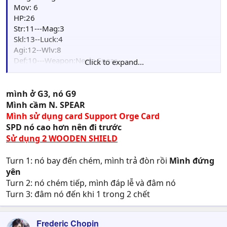
Skill: Fury Spear(0/2)
Mov: 6
Card: Thief(1), Mummy(1), Orge(3)
HP:26
Str:11---Mag:3
Skl:13--Luck:4
Agi:12--Wlv:8
Def:10---Weapon:Neele Spear
Click to expand...
Skill:
Drain
mình ở G3, nó G9
Mình cầm N. SPEAR
Mình sử dụng card Support Orge Card
SPD nó cao hơn nên đi trước
Sử dụng 2 WOODEN SHIELD
Turn 1: nó bay đến chém, mình trả đòn rồi
Mình đứng
yên
Turn 2: nó chém tiếp, mình đáp lễ và đâm nó
Turn 3: đâm nó đến khi 1 trong 2 chết
Frederic Chopin