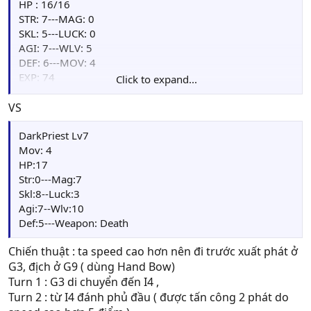
HP : 16/16
STR: 7---MAG: 0
SKL: 5---LUCK: 0
AGI: 7---WLV: 5
DEF: 6---MOV: 4
EXP: 74
Click to expand...
Points: 00
Weapon : HandBow(43/50), Iron Bow(30/40)
VS
Item: Herb(16), Fruit(10), bag(1), Magic Shield(1)
DarkPriest Lv7
Mov: 4
HP:17
Str:0---Mag:7
Skl:8--Luck:3
Agi:7--Wlv:10
Def:5---Weapon: Death
Chiến thuật : ta speed cao hơn nên đi trước xuất phát ở
G3, địch ở G9 ( dùng Hand Bow)
Turn 1 : G3 di chuyển đến I4 ,
Turn 2 : từ I4 đánh phủ đầu ( được tấn công 2 phát do