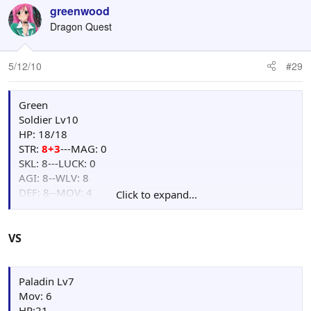
greenwood
Dragon Quest
5/12/10
#29
Green
Soldier Lv10
HP: 18/18
STR:
8+3
---MAG: 0
SKL: 8---LUCK: 0
AGI: 8--WLV: 8
DEF: 8--MOV: 4
Click to expand...
EXP: 11
Points: 00
Weapon : Iron Spear[+3AGI,+2WLV](37/60),
VS
I.Spear(32/60), N.Spear(22/32)
Item: Herb(2), Fruit(2),
Wooden Shield(2)
Event Item:
Paladin Lv7
Skill: Fury Spear(0/2)
Mov: 6
Card: Thief(1), Mummy(1), Orge(4)
HP:21