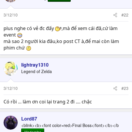
3/12/10
#22
plus nghe có vẻ đc đấy
,mà để xem cái đã,cứ làm
event
mà sao 2 người kia đâu,ko post CT à,để mai còn làm
phim chứ
lightray1310
Legend of Zelda
3/12/10
#23
Có rồi ... làm ơn coi lại trang 2 đi .... chậc
Lord87
<blink><b><font color=red>Final Boss</font></b></b
Moderator