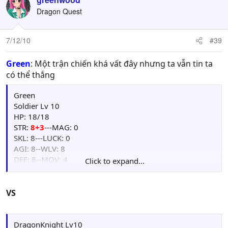
t
Dragon Quest
i
o
n
7/12/10
#39
s
:
Green
: Một trận chiến khá vất đây nhưng ta vẫn tin ta
có thể thắng
Green
Soldier Lv 10
HP: 18/18
STR:
8+3
---MAG: 0
SKL: 8---LUCK: 0
AGI: 8--WLV: 8
DEF: 8--MOV: 4
Click to expand...
EXP: 26
Points: 00
Weapon : Iron Spear[+3AGI,+2WLV](37/60),
VS
I.Spear(32/60), N.Spear(20/32)
Item: Herb(2), Fruit(2), W.Shield(2)
Event Item:
DragonKnight Lv10