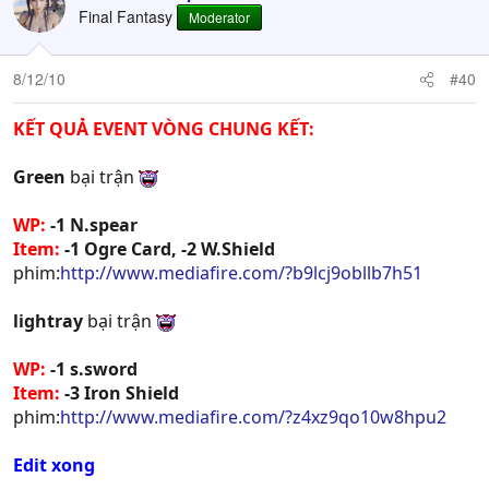
Final Fantasy
Moderator
8/12/10
#40
KẾT QUẢ EVENT VÒNG CHUNG KẾT:
Green
bại trận
WP:
-1 N.spear
Item:
-1 Ogre Card, -2 W.Shield
phim:
http://www.mediafire.com/?b9lcj9obllb7h51
lightray
bại trận
WP:
-1 s.sword
Item:
-3 Iron Shield
phim:
http://www.mediafire.com/?z4xz9qo10w8hpu2
Edit xong