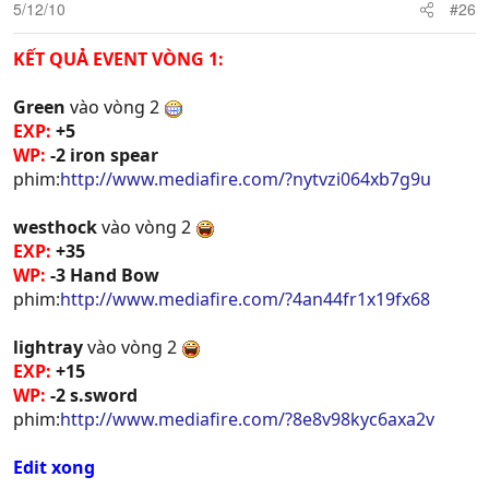
5/12/10
#26
KẾT QUẢ EVENT VÒNG 1:
Green
vào vòng 2
EXP:
+5
WP:
-2 iron spear
phim:
http://www.mediafire.com/?nytvzi064xb7g9u
westhock
vào vòng 2
EXP:
+35
WP:
-3 Hand Bow
phim:
http://www.mediafire.com/?4an44fr1x19fx68
lightray
vào vòng 2
EXP:
+15
WP:
-2 s.sword
phim:
http://www.mediafire.com/?8e8v98kyc6axa2v
Edit xong