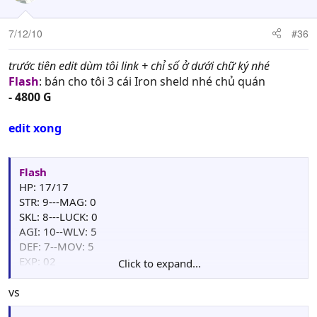
7/12/10
#36
trước tiên edit dùm tôi link + chỉ số ở dưới chữ ký nhé
Flash
: bán cho tôi 3 cái Iron sheld nhé chủ quán
- 4800 G
edit xong
Flash
HP: 17/17
STR: 9---MAG: 0
SKL: 8---LUCK: 0
AGI: 10--WLV: 5
DEF: 7--MOV: 5
EXP: 02
Click to expand...
Points: 00
Weapon : Steel.Sword(20/50)
vs
Item: Herb(10), Fruit(1),Iron shield(3)