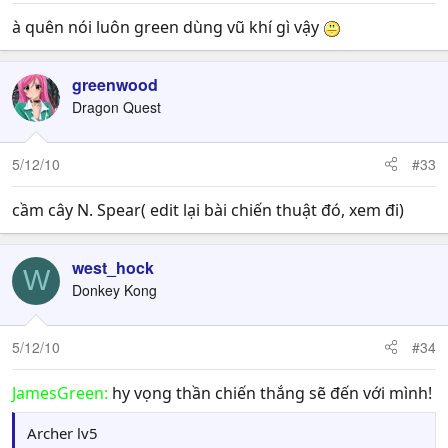
à quên nói luôn green dùng vũ khí gì vậy
greenwood
Dragon Quest
5/12/10
#33
cầm cây N. Spear( edit lại bài chiến thuật đó, xem đi)
west_hock
W
Donkey Kong
5/12/10
#34
JamesGreen:
hy vọng thần chiến thắng sẽ đến với mình!
Archer lv5