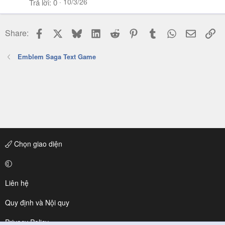
10/3/26
Trả lời
0
Facebook
X
Bluesky
LinkedIn
Reddit
Pinterest
Tumblr
WhatsApp
Email
Li
Share:
Emblem Saga Text Game
Chọn giao diện
Liên hệ
Quy định và Nội quy
Privacy Policy