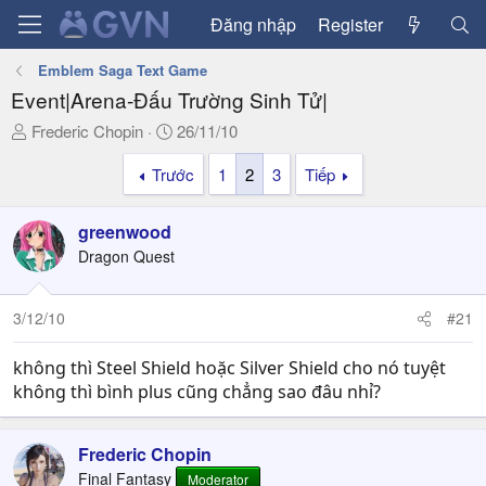
Đăng nhập
Register
Emblem Saga Text Game
Event|Arena-Đấu Trường Sinh Tử|
T
N
Frederic Chopin
26/11/10
h
g
Trước
1
2
3
Tiếp
r
à
e
y
a
g
greenwood
d
ử
Dragon Quest
s
i
t
a
3/12/10
#21
r
t
không thì Steel Shield hoặc Silver Shield cho nó tuyệt
e
không thì bình plus cũng chẳng sao đâu nhỉ?
r
Frederic Chopin
Final Fantasy
Moderator