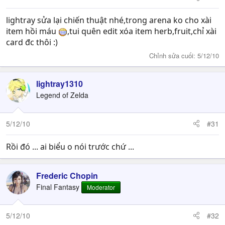
lightray sửa lại chiến thuật nhé,trong arena ko cho xài
item hồi máu
,tui quên edit xóa item herb,fruit,chỉ xài
card đc thôi :)
Chỉnh sửa cuối:
5/12/10
lightray1310
Legend of Zelda
5/12/10
#31
Rồi đó ... ai biểu o nói trước chứ ...
Frederic Chopin
Final Fantasy
Moderator
5/12/10
#32