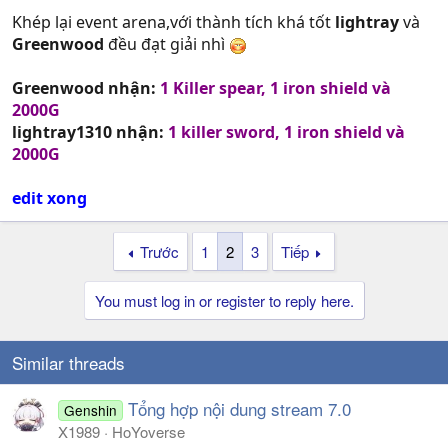
Khép lại event arena,với thành tích khá tốt
lightray
và
Greenwood
đều đạt giải nhì
Greenwood nhận:
1 Killer spear, 1 iron shield và
2000G
lightray1310 nhận:
1 killer sword, 1 iron shield và
2000G
edit xong
Trước
1
2
3
Tiếp
You must log in or register to reply here.
Similar threads
Tổng hợp nội dung stream 7.0
Genshin
X1989
HoYoverse