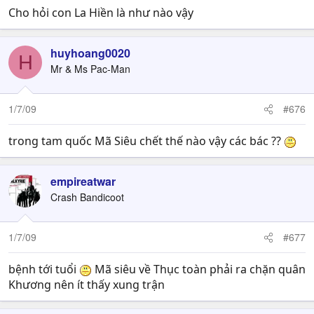
Cho hỏi con La Hiền là như nào vậy
huyhoang0020
H
Mr & Ms Pac-Man
1/7/09
#676
trong tam quốc Mã Siêu chết thế nào vậy các bác ??
empireatwar
Crash Bandicoot
1/7/09
#677
bệnh tới tuổi
Mã siêu về Thục toàn phải ra chặn quân
Khương nên ít thấy xung trận