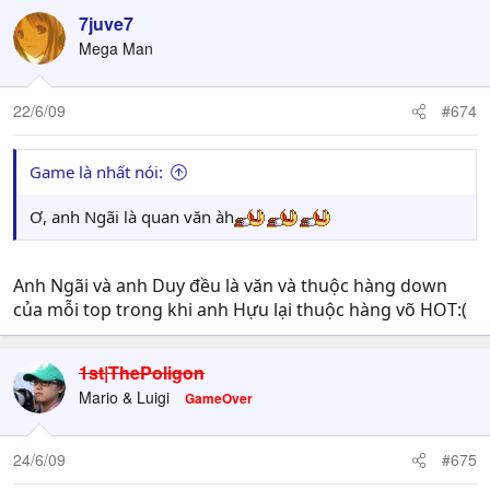
7juve7
Mega Man
22/6/09
#674
Game là nhất nói:
Ơ, anh Ngãi là quan văn àh
Anh Ngãi và anh Duy đều là văn và thuộc hàng down
của mỗi top trong khi anh Hựu lại thuộc hàng võ HOT:(
1st|ThePoligon
Mario & Luigi
GameOver
24/6/09
#675