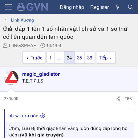
Đăng nhập
Register
Linh Vương
Giải đáp 1 tên 1 số nhân vật lịch sử và 1 số thứ
có liên quan đến tam quốc
T
N
L0NGSPEAR
13/1/09
h
g
Trước
1
…
34
35
36
Tiếp
r
à
e
y
a
g
magic_gladiator
d
ử
T.E.T.Я.I.S
s
i
t
a
27/5/09
#661
r
t
blksakura nói:
e
r
Ừhm, Lưu Bị thời giặc khăn vàng luôn dùng cặp long hổ
kiếm
(vũ khí gia truyền)