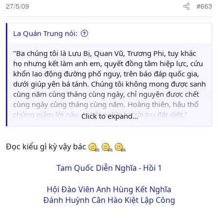
27/5/09
#663
La Quán Trung nói:
"Ba chúng tôi là Lưu Bị, Quan Vũ, Trương Phi, tuy khác
họ nhưng kết làm anh em, quyết đồng tâm hiệp lực, cứu
khổn lao động đường phố nguy, trên báo đáp quốc gia,
dưới giúp yên bá tánh. Chúng tôi không mong được sanh
cùng năm cùng tháng cùng ngày, chỉ nguyện được chết
cùng ngày cùng tháng cùng năm. Hoàng thiên, hậu thổ
chứng giám lời này. Ai bội nghĩa bị trời tru đất diệt."
Click to expand...
Thề xong, ba người đem so tuổi nhau thì Huyền Đức
được làm anh cả, Vân Trường làm thứ, Trương Phi làm
em út.
Đọc kiểu gì kỳ vậy bác
Trương Phi lại sai gia nhân bắt trâu dê trong chuồng đem
mổ làm tiệc tới vườn đào, tập trung tất cả dũng sĩ trong
Tam Quốc Diễn Nghĩa - Hồi 1
vùng đến ăn uống. Dũng sĩ tề tựu có tới hơn ba trăm
người, vui say một bữa thật no nê.
Hội Ðào Viên Anh Hùng Kết Nghĩa
Hôm sau, mọi người chia nhau đi thu thập khí giới, mọi
Ðánh Huỳnh Cân Hào Kiệt Lập Công
việc tạm yên, chỉ hiềm một nỗi còn thiếu ngựa để cỡi.
Trong lúc đang lo tính, bỗng có một người chạy vào báo: