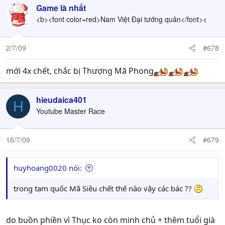
Game là nhất
<b><font color=red>Nam Việt Đại tướng quân</font><
2/7/09
#678
mới 4x chết, chắc bị Thượng Mã Phong
hieudaica401
H
Youtube Master Race
16/7/09
#679
huyhoang0020 nói:
trong tam quốc Mã Siêu chết thế nào vậy các bác ??
do buồn phiền vì Thục ko còn minh chủ + thêm tuổi già