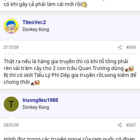
Trương Phi rèn một cây trượng "Bát điểm cương mâu".
có khi gãy cả phải làm cái mới rồi
Ai nấy đều trang bị cương giáp, rồi kéo năm trăm quân
hương dũng đến ra mắt quan Thái Thú Lưu Yên.
TiteoVer.2
Donkey Kong
27/5/09
#666
Thật ra nếu là hàng gia truyền thì có khi tổ tông phải
rèn vài trăm cây cho 2 con trâu Quan Trương dùng
Bị thì có skill Tiểu Lý Phi Dép gia truyền rồi,song kiếm để
chưng thôi
truonglieu1988
T
Donkey Kong
28/5/09
#667
mình đọc trong các truyện ngoại của tam quốc có đoạn