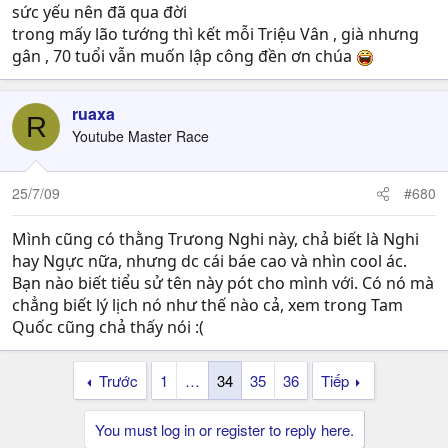
sức yếu nên đã qua đời
trong mấy lão tướng thì kết mỗi Triệu Vân , già nhưng
gân , 70 tuổi vẫn muốn lập công đền ơn chúa
ruaxa
R
Youtube Master Race
25/7/09
#680
Mình cũng có thằng Trưong Nghi này, chả biết là Nghi
hay Ngực nữa, nhưng dc cái báe cao và nhìn cool ác.
Bạn nào biết tiểu sử tên này pót cho mình với. Có nó mà
chẳng biết lý lịch nó như thế nào cả, xem trong Tam
Quốc cũng chả thấy nói :(
Trước
1
…
34
35
36
Tiếp
You must log in or register to reply here.