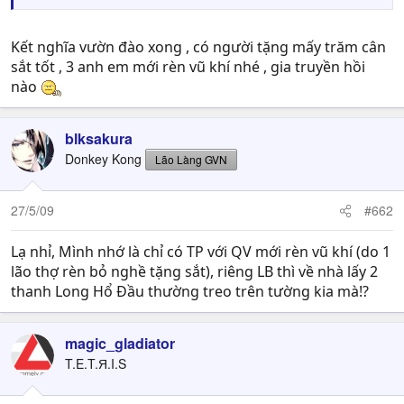
Kết nghĩa vườn đào xong , có người tặng mấy trăm cân
sắt tốt , 3 anh em mới rèn vũ khí nhé , gia truyền hồi
nào
blksakura
Donkey Kong
Lão Làng GVN
27/5/09
#662
Lạ nhỉ, Mình nhớ là chỉ có TP với QV mới rèn vũ khí (do 1
lão thợ rèn bỏ nghề tặng sắt), riêng LB thì về nhà lấy 2
thanh Long Hổ Đầu thường treo trên tường kia mà!?
magic_gladiator
T.E.T.Я.I.S