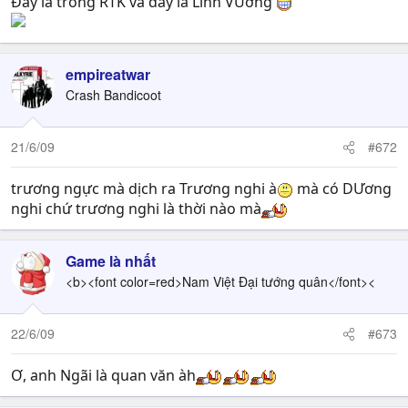
Đây là trong RTK và đây là Linh VƯơng
empireatwar
Crash Bandicoot
21/6/09
#672
trương ngực mà dịch ra Trương nghi à
mà có DƯơng
nghi chứ trương nghi là thời nào mà
Game là nhất
<b><font color=red>Nam Việt Đại tướng quân</font><
22/6/09
#673
Ơ, anh Ngãi là quan văn àh