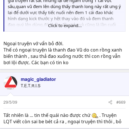
gia truyền rất sắc nhưng lại để ngâm trong 1 cái vực
sâu,quan vũ đem lên dùng thấy thanh long này rất ưng ý
lại để dưới vực thấy tiếc nuối nên đem 1 cái đao khác
hình dạng kick thước y hệt thay vào đó và đem thanh
đao quý lên dùng,đó là lần đầu tiên và cũng là lần cuối
Click to expand...
cùng trong đời quan vũ gian dối
không bít có bác nào đọc cái này chưa nhỉ???
Ngoại truyện vớ vẩn bỏ đời.
Thế có ngoại truyện là thanh đao Vũ do con rồng xanh
biến thành , sau thả đao xuống nước thì con rồng vẫn
bơi lội được. Các bạn có tin ko
magic_gladiator
T.E.T.Я.I.S
29/5/09
#669
Tất nhiên là ... tin thế quái nào được chứ
. Truyện
LQT viết còn sai be bét cả ra , ngoại truyện thì thôi , bỏ