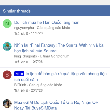
Similar threads
Du lịch mùa hè Hàn Quốc lãng mạn
N
nguyenvphu
Các quảng cáo khác
11/4/26
Trả lời
0
Nhìn lại "Final Fantasy: The Spirits Within" và bài
học lịch sử của Square
king_dragontb
Ultima Scriptorium
10/7/26
Trả lời
0
In lịch để bàn giá rẻ quà tặng văn phòng tiện
Multi
B
ích cuối năm
BiiTrinh
Các quảng cáo khác
23/7/26
Trả lời
0
Mua eSIM Du Lịch Quốc Tế Giá Rẻ, Nhận QR
Ngay Tại BuyeSIMData