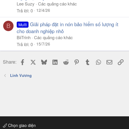
Lee Suzy
Các quảng cáo khác
12/4/26
Trả lời
0
Giải pháp đặt in nón bảo hiểm số lượng ít
Multi
B
cho doanh nghiệp nhỏ
BiiTrinh
Các quảng cáo khác
15/7/26
Trả lời
0
Facebook
X
Bluesky
LinkedIn
Reddit
Pinterest
Tumblr
WhatsApp
Email
Li
Share:
Linh Vương
Chọn giao diện