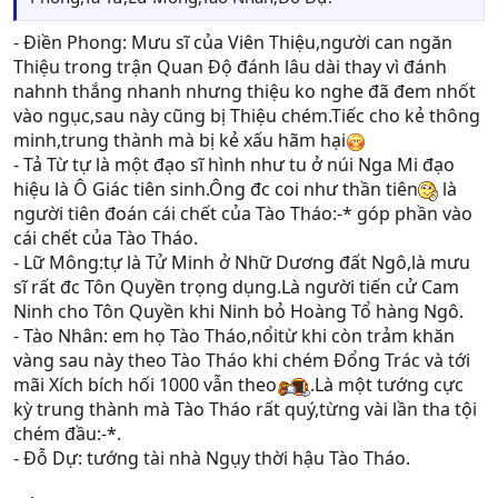
- Điền Phong: Mưu sĩ của Viên Thiệu,người can ngăn
Thiệu trong trận Quan Độ đánh lâu dài thay vì đánh
nahnh thắng nhanh nhưng thiệu ko nghe đã đem nhốt
vào ngục,sau này cũng bị Thiệu chém.Tiếc cho kẻ thông
minh,trung thành mà bị kẻ xấu hãm hại
- Tả Từ tự là một đạo sĩ hình như tu ở núi Nga Mi đạo
hiệu là Ô Giác tiên sinh.Ông đc coi như thần tiên
là
người tiên đoán cái chết của Tào Tháo:-* góp phần vào
cái chết của Tào Tháo.
- Lữ Mông:tự là Tử Minh ở Nhữ Dương đất Ngô,là mưu
sĩ rất đc Tôn Quyền trọng dụng.Là người tiến cử Cam
Ninh cho Tôn Quyền khi Ninh bỏ Hoàng Tổ hàng Ngô.
- Tào Nhân: em họ Tào Tháo,nổitừ khi còn trảm khăn
vàng sau này theo Tào Tháo khi chém Đổng Trác và tới
mãi Xích bích hối 1000 vẫn theo
.Là một tướng cực
kỳ trung thành mà Tào Tháo rất quý,từng vài lần tha tội
chém đầu:-*.
- Đỗ Dự: tướng tài nhà Ngụy thời hậu Tào Tháo.