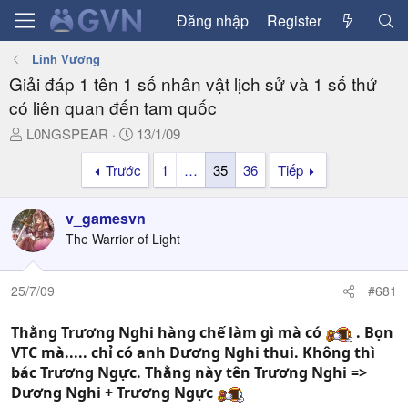
Đăng nhập
Register
Linh Vương
Giải đáp 1 tên 1 số nhân vật lịch sử và 1 số thứ
có liên quan đến tam quốc
T
N
L0NGSPEAR
13/1/09
h
g
Trước
1
…
35
36
Tiếp
r
à
e
y
a
g
v_gamesvn
d
ử
The Warrior of Light
s
i
t
a
25/7/09
#681
r
t
Thằng Trương Nghi hàng chế làm gì mà có
. Bọn
e
VTC mà..... chỉ có anh Dương Nghi thui. Không thì
r
bác Trương Ngực. Thằng này tên Trương Nghi =>
Dương Nghi + Trương Ngực