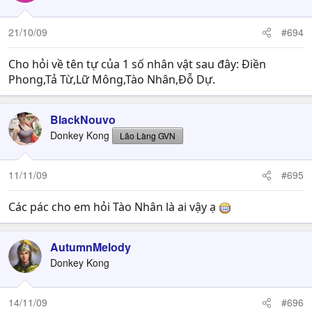
21/10/09
#694
Cho hỏi về tên tự của 1 số nhân vật sau đây: Điền
Phong,Tả Từ,Lữ Mông,Tào Nhân,Đỗ Dự.
BlackNouvo
Donkey Kong
Lão Làng GVN
11/11/09
#695
Các pác cho em hỏi Tào Nhân là ai vậy ạ
AutumnMelody
Donkey Kong
14/11/09
#696