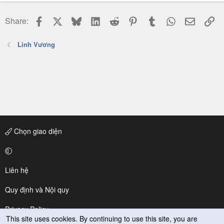
Facebook
X
Bluesky
LinkedIn
Reddit
Pinterest
Tumblr
WhatsApp
Email
Li
Share:
Linh Vương
Chọn giao diện
Liên hệ
Quy định và Nội quy
Privacy Policy
This site uses cookies. By continuing to use this site, you are