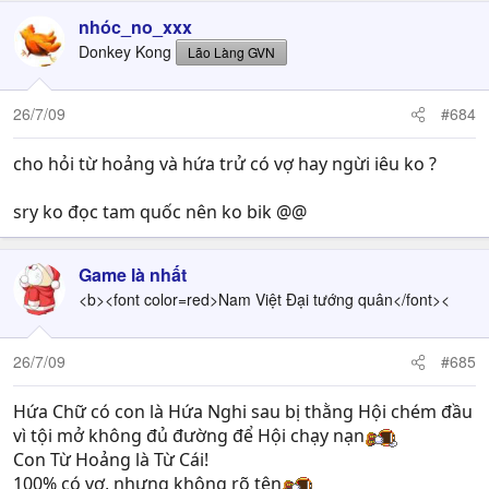
nhóc_no_xxx
Donkey Kong
Lão Làng GVN
26/7/09
#684
cho hỏi từ hoảng và hứa trử có vợ hay ngừi iêu ko ?
sry ko đọc tam quốc nên ko bik @@
Game là nhất
<b><font color=red>Nam Việt Đại tướng quân</font><
26/7/09
#685
Hứa Chữ có con là Hứa Nghi sau bị thằng Hội chém đầu
vì tội mở không đủ đường để Hội chạy nạn
Con Từ Hoảng là Từ Cái!
100% có vợ, nhưng không rõ tên