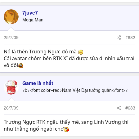
7juve7
Mega Man
25/7/09
#682
Nó là thèn Trương Ngực đó mà
Cái avatar chôm bên RTK XI đã được sửa đi nhìn xấu trai
vô đối
Game là nhất
<b><font color=red>Nam Việt Đại tướng quân</font><
26/7/09
#683
Trương Ngực RTK ngầu thấy mê, sang Linh Vương thì
như thằng ngố ngaòi chợ