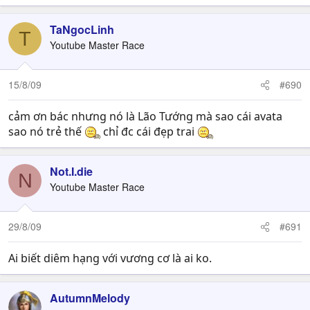
TaNgocLinh
T
Youtube Master Race
15/8/09
#690
cảm ơn bác nhưng nó là Lão Tướng mà sao cái avata
sao nó trẻ thế
chỉ đc cái đẹp trai
Not.I.die
N
Youtube Master Race
29/8/09
#691
Ai biết diêm hạng với vương cơ là ai ko.
AutumnMelody