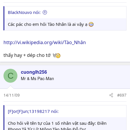
BlackNouvo nói:
Các pác cho em hỏi Tào Nhân là ai vậy ạ
http://vi.wikipedia.org/wiki/Tào_Nhân
thấy hay + dép cho tớ
cuonglh256
C
Mr & Ms Pac-Man
14/11/09
#697
[F]or[F]un;13198217 nói:
Cho hỏi về tên tự của 1 số nhân vật sau đây: Điền
Phong,Tả Từ,Lữ Mông,Tào Nhân,Đỗ Dự.