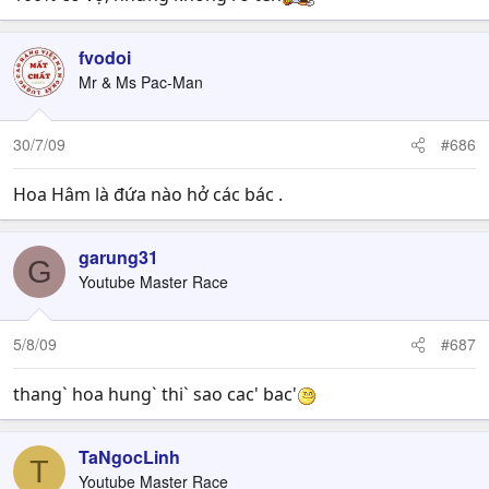
fvodoi
Mr & Ms Pac-Man
30/7/09
#686
Hoa Hâm là đứa nào hở các bác .
garung31
G
Youtube Master Race
5/8/09
#687
thang` hoa hung` thi` sao cac' bac'
TaNgocLinh
T
Youtube Master Race