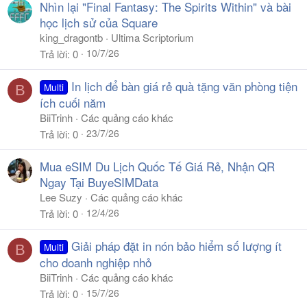
Nhìn lại "Final Fantasy: The Spirits Within" và bài
học lịch sử của Square
king_dragontb
Ultima Scriptorium
10/7/26
Trả lời
0
In lịch để bàn giá rẻ quà tặng văn phòng tiện
Multi
B
ích cuối năm
BiiTrinh
Các quảng cáo khác
23/7/26
Trả lời
0
Mua eSIM Du Lịch Quốc Tế Giá Rẻ, Nhận QR
Ngay Tại BuyeSIMData
Lee Suzy
Các quảng cáo khác
12/4/26
Trả lời
0
Giải pháp đặt in nón bảo hiểm số lượng ít
Multi
B
cho doanh nghiệp nhỏ
BiiTrinh
Các quảng cáo khác
15/7/26
Trả lời
0