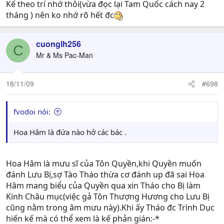
Kể theo trí nhớ thôi(vừa đọc lại Tam Quốc cách nay 2
tháng ) nên ko nhớ rõ hết đc
cuonglh256
C
Mr & Ms Pac-Man
18/11/09
#698
fvodoi nói:
Hoa Hâm là đứa nào hở các bác .
Hoa Hâm là mưu sĩ của Tôn Quyền,khi Quyền muốn
đánh Lưu Bị,sợ Tào Tháo thừa cơ đánh up đã sai Hoa
Hâm mang biểu của Quyền qua xin Tháo cho Bị làm
Kinh Châu mục(việc gả Tôn Thượng Hương cho Lưu Bị
cũng nằm trong âm mưu này).Khi ấy Tháo đc Trình Dục
hiến kế mà có thể xem là kế phản gián:-*