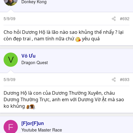
Donkey Kong
5/9/09
#692
Cho hỏi Dương Hộ là lão nào sao khủng thế nhẩy ? lại
còn đẹp trai , nam tính nữa chứ
yêu quá
Vô Ưu
V
Dragon Quest
5/9/09
#693
Dương Hộ là con của Dương Thường Xuyên, cháu
Dương Thường Trực, anh em với Dương Vờ Ật mà sao
ko khủng
[F]or[F]un
F
Youtube Master Race