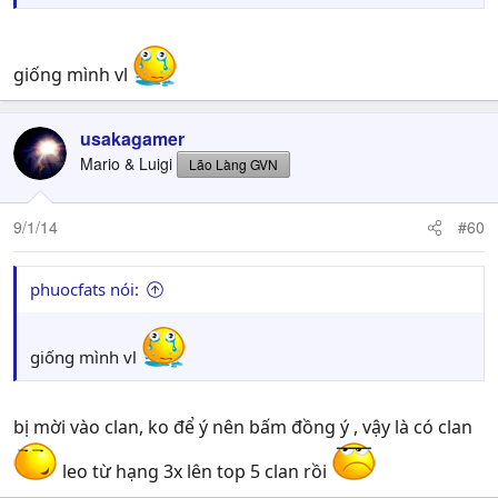
giống mình vl
usakagamer
Mario & Luigi
Lão Làng GVN
9/1/14
#60
phuocfats nói:
giống mình vl
bị mời vào clan, ko để ý nên bấm đồng ý , vậy là có clan
leo từ hạng 3x lên top 5 clan rồi