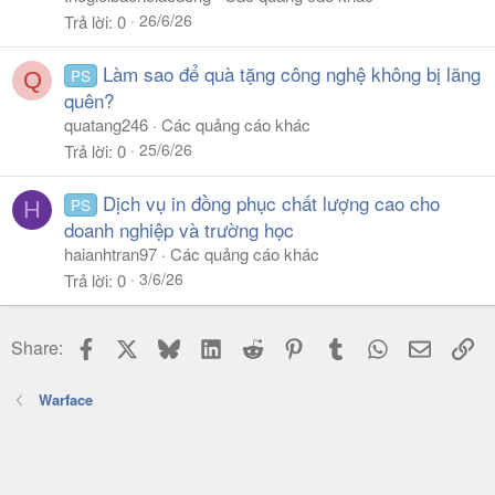
26/6/26
Trả lời
0
Làm sao để quà tặng công nghệ không bị lãng
PS
Q
quên?
quatang246
Các quảng cáo khác
25/6/26
Trả lời
0
Dịch vụ in đồng phục chất lượng cao cho
PS
H
doanh nghiệp và trường học
haianhtran97
Các quảng cáo khác
3/6/26
Trả lời
0
Facebook
X
Bluesky
LinkedIn
Reddit
Pinterest
Tumblr
WhatsApp
Email
Li
Share:
Warface