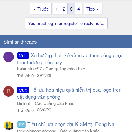
Trước
1
2
3
4
Tiếp
You must log in or register to reply here.
Similar threads
Xu hướng thiết kế và in áo thun đồng phục
Multi
H
thời thượng hiện nay
haianhtran97
Các quảng cáo khác
29/7/26
Trả lời
0
Tối ưu hóa hiệu quả hiển thị của logo trên
Multi
B
vật dụng văn phòng
BiiTrinh
Các quảng cáo khác
26/6/26
Trả lời
0
Tiêu chí lựa chọn đại lý 3M tại Đồng Nai
PS
thegioibaoholaodong
Các quảng cáo khác