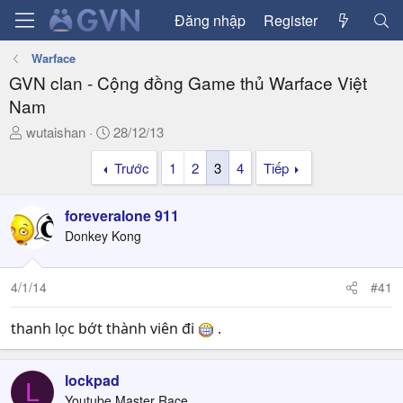
Đăng nhập
Register
Warface
GVN clan - Cộng đồng Game thủ Warface Việt
Nam
T
N
wutaishan
28/12/13
h
g
Trước
1
2
3
4
Tiếp
r
à
e
y
a
g
foreveralone 911
d
ử
Donkey Kong
s
i
t
a
4/1/14
#41
r
t
thanh lọc bớt thành viên đi
.
e
r
lockpad
L
Youtube Master Race