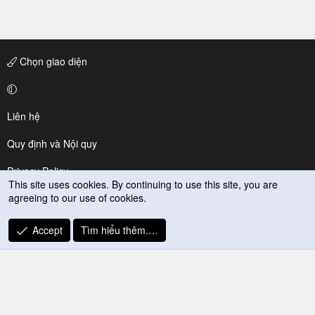
Chọn giao diện
Liên hệ
Quy định và Nội quy
Privacy Policy
This site uses cookies. By continuing to use this site, you are
agreeing to our use of cookies.
Trợ giúp
R
Accept
Tìm hiểu thêm.…
S
S