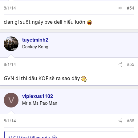
8/1/14
#54
clan gì suốt ngày pve dell hiểu luôn
tuyetminh2
Donkey Kong
8/1/14
#55
GVN đi thi đấu KOF sẽ ra sao đây
viplexus1102
V
Mr & Ms Pac-Man
8/1/14
#56
MG|MacMillan nói: