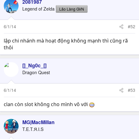
2081987
Legend of Zelda
Lão Làng GVN
6/1/14
#52
lập chi nhánh mà hoạt động không mạnh thì cũng rã
thôi
[]_Ng0c_[]
Dragon Quest
6/1/14
#53
clan còn slot không cho mình vô với
MG|MacMillan
T.E.T.Я.I.S