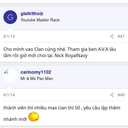
giaitrithoiz
G
Youtube Master Race
6/1/14
#47
Cho mình vao Clan cùng nhé. Tham gia ben A.V.A lâu
lắm rồi giờ mới choi lại. Nick RoyalNavy
carinomy1102
Mr & Ms Pac-Man
6/1/14
#48
thành viên thì nhiều max clan thì 50 , yêu cầu lập thêm
nhánh mới