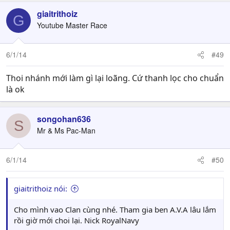
giaitrithoiz
G
Youtube Master Race
6/1/14
#49
Thoi nhánh mới làm gì lại loãng. Cứ thanh lọc cho chuẩn
là ok
songohan636
S
Mr & Ms Pac-Man
6/1/14
#50
giaitrithoiz nói:
Cho mình vao Clan cùng nhé. Tham gia ben A.V.A lâu lắm
rồi giờ mới choi lại. Nick RoyalNavy