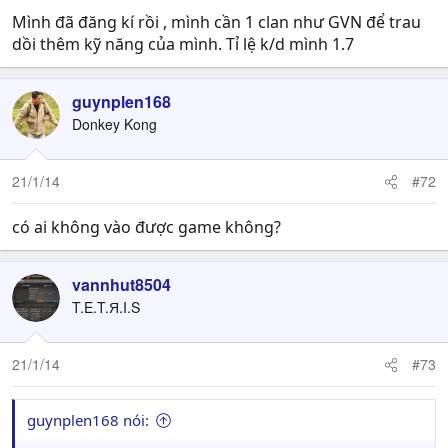
Mình đã đăng kí rồi , mình cần 1 clan như GVN để trau
dồi thêm kỹ năng của mình. Tỉ lệ k/d mình 1.7
guynplen168
Donkey Kong
21/1/14
#72
có ai không vào được game không?
vannhut8504
T.E.T.Я.I.S
21/1/14
#73
guynplen168 nói: