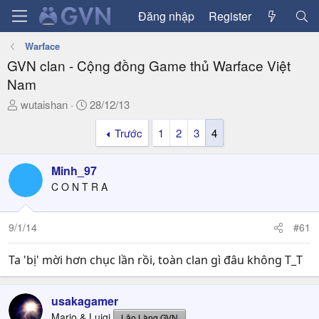
Đăng nhập
Register
Warface
GVN clan - Cộng đồng Game thủ Warface Việt
Nam
T
N
wutaishan
28/12/13
h
g
Trước
1
2
3
4
r
à
e
y
a
g
Minh_97
d
ử
C O N T R A
s
i
t
a
9/1/14
#61
r
t
Ta 'bị' mời hơn chục lần rồi, toàn clan gì đâu không T_T
e
r
usakagamer
Mario & Luigi
Lão Làng GVN