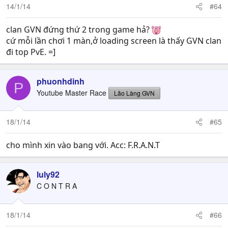
14/1/14
#64
clan GVN đứng thứ 2 trong game hả?
cứ mỗi lần chơi 1 màn,ở loading screen là thấy GVN clan
đi top PvE. =]
phuonhdinh
P
Youtube Master Race
Lão Làng GVN
18/1/14
#65
cho mình xin vào bang với. Acc: F.R.A.N.T
luly92
C O N T R A
18/1/14
#66