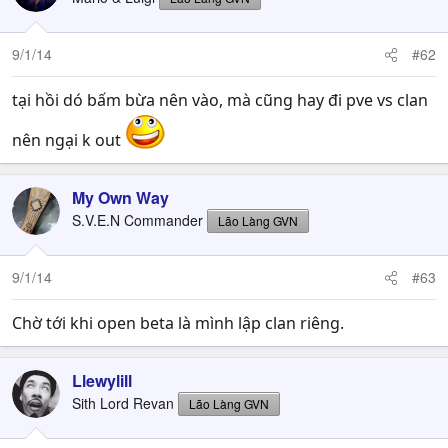
9/1/14
#62
tại hồi dó bấm bừa nên vào, mà cũng hay đi pve vs clan
nên ngại k out
My Own Way
S.V.E.N Commander
Lão Làng GVN
9/1/14
#63
Chờ tới khi open beta là mình lập clan riêng.
Llewylill
Sith Lord Revan
Lão Làng GVN