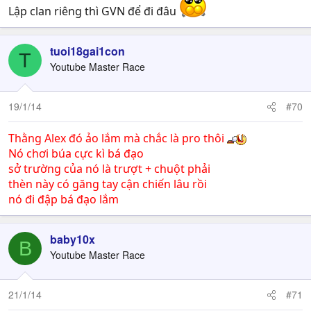
Lập clan riêng thì GVN để đi đâu
tuoi18gai1con
T
Youtube Master Race
19/1/14
#70
Thằng Alex đó ảo lắm mà chắc là pro thôi
Nó chơi búa cực kì bá đạo
sở trường của nó là trượt + chuột phải
thèn này có găng tay cận chiến lâu rồi
nó đi đập bá đạo lắm
baby10x
B
Youtube Master Race
21/1/14
#71