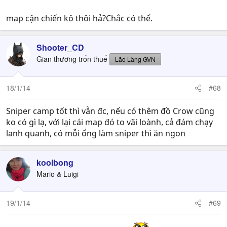
map cận chiến kô thôi hả?Chắc có thể.
Shooter_CD
Gian thương trốn thuế
Lão Làng GVN
18/1/14
#68
Sniper camp tốt thì vẫn đc, nếu có thêm đồ Crow cũng
ko có gì lạ, với lại cái map đó to vãi loành, cả đám chạy
lanh quanh, có mỗi ổng làm sniper thì ăn ngon
koolbong
Mario & Luigi
19/1/14
#69