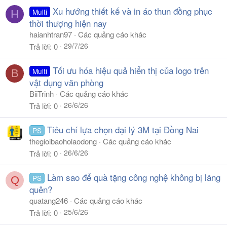
Xu hướng thiết kế và in áo thun đồng phục
Multi
H
thời thượng hiện nay
haianhtran97
Các quảng cáo khác
29/7/26
Trả lời
0
Tối ưu hóa hiệu quả hiển thị của logo trên
Multi
B
vật dụng văn phòng
BiiTrinh
Các quảng cáo khác
26/6/26
Trả lời
0
Tiêu chí lựa chọn đại lý 3M tại Đồng Nai
PS
thegioibaoholaodong
Các quảng cáo khác
26/6/26
Trả lời
0
Làm sao để quà tặng công nghệ không bị lãng
PS
Q
quên?
quatang246
Các quảng cáo khác
25/6/26
Trả lời
0