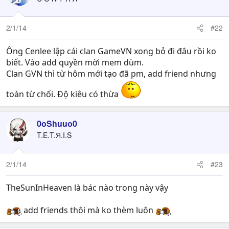
2/1/14
#22
Ông Cenlee lập cái clan GameVN xong bỏ đi đâu rồi ko
biết. Vào add quyền mời mem dùm.
Clan GVN thì từ hôm mới tạo đã pm, add friend nhưng
toàn từ chối. Độ kiêu có thừa
0oShuuo0
T.E.T.Я.I.S
2/1/14
#23
TheSunInHeaven là bác nào trong này vậy
add friends thôi mà ko thèm luôn