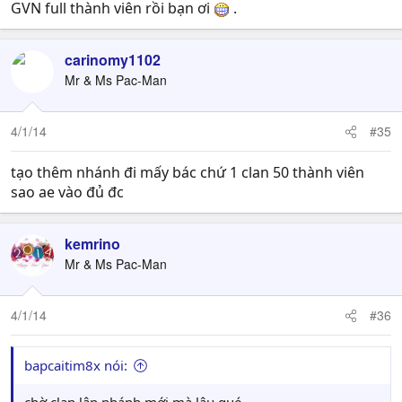
GVN full thành viên rồi bạn ơi
.
carinomy1102
Mr & Ms Pac-Man
4/1/14
#35
tạo thêm nhánh đi mấy bác chứ 1 clan 50 thành viên
sao ae vào đủ đc
kemrino
Mr & Ms Pac-Man
4/1/14
#36
bapcaitim8x nói: