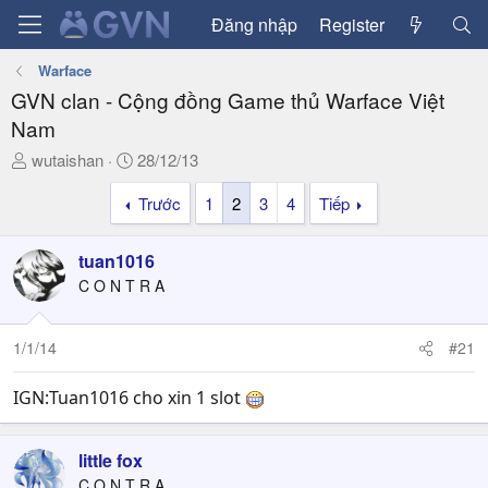
Đăng nhập
Register
Warface
GVN clan - Cộng đồng Game thủ Warface Việt
Nam
T
N
wutaishan
28/12/13
h
g
Trước
1
2
3
4
Tiếp
r
à
e
y
a
g
tuan1016
d
ử
C O N T R A
s
i
t
a
1/1/14
#21
r
t
IGN:Tuan1016 cho xin 1 slot
e
r
little fox
C O N T R A