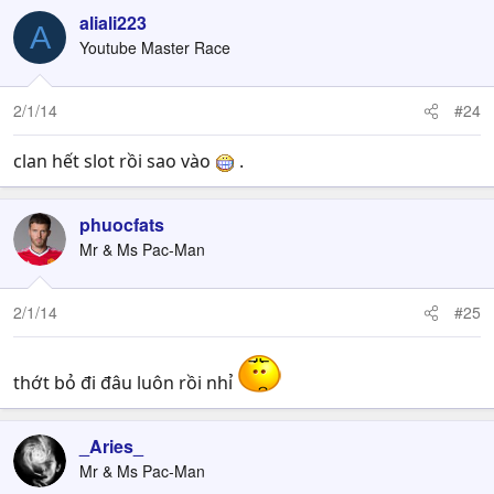
aliali223
A
Youtube Master Race
2/1/14
#24
clan hết slot rồi sao vào
.
phuocfats
Mr & Ms Pac-Man
2/1/14
#25
thớt bỏ đi đâu luôn rồi nhỉ
_Aries_
Mr & Ms Pac-Man