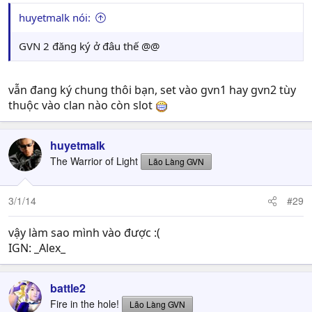
huyetmalk nói:
GVN 2 đăng ký ở đâu thế @@
vẫn đang ký chung thôi bạn, set vào gvn1 hay gvn2 tùy
thuộc vào clan nào còn slot
huyetmalk
The Warrior of Light
Lão Làng GVN
3/1/14
#29
vậy làm sao mình vào được :(
IGN: _Alex_
battle2
Fire in the hole!
Lão Làng GVN