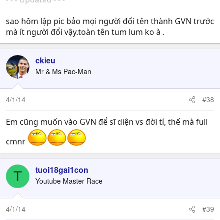
sao hôm lập pic bảo mọi người đổi tên thành GVN trước
mà ít người đổi vậy.toàn tên tum lum ko à .
ckieu
Mr & Ms Pac-Man
4/1/14
#38
Em cũng muốn vào GVN để sĩ diện vs đời tí, thế mà full
cmnr
tuoi18gai1con
T
Youtube Master Race
4/1/14
#39