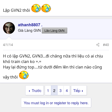
Lập GVN2 thôi
athanh8807 .
Già Làng GVN
Lão Làng GVN
4/1/14
#40
H có lập GVN2, GVN3...đi chăng nữa thì liệu có ai chịu
khó train clan ko =.=
Hay lại đứng top....từ dưới đếm lên thì clan nào cũng
vậy thôi
Trước
1
2
3
4
Tiếp
You must log in or register to reply here.