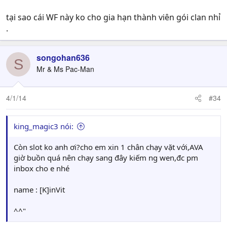
tại sao cái WF này ko cho gia hạn thành viên gói clan nhỉ
.
songohan636
S
Mr & Ms Pac-Man
4/1/14
#34
king_magic3 nói:
Còn slot ko anh ơi?cho em xin 1 chân chạy vặt với,AVA
giờ buồn quá nên chạy sang đây kiếm ng wen,đc pm
inbox cho e nhé
name : [K]inVit
^^"