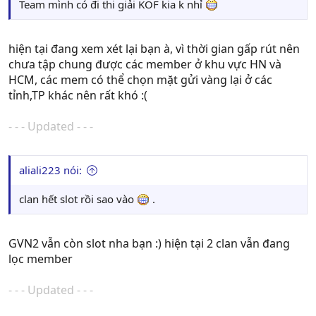
Team mình có đi thi giải KOF kia k nhỉ
hiện tại đang xem xét lại bạn à, vì thời gian gấp rút nên
chưa tập chung được các member ở khu vực HN và
HCM, các mem có thể chọn mặt gửi vàng lại ở các
tỉnh,TP khác nên rất khó :(
- - - Updated - - -
aliali223 nói:
clan hết slot rồi sao vào
.
GVN2 vẫn còn slot nha bạn :) hiện tại 2 clan vẫn đang
lọc member
- - - Updated - - -