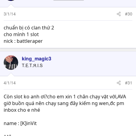
3/1/14
#30
chuẩn bị có clan thứ 2
cho mình 1 slot
nick : battleraper
king_magic3
T.E.T.Я.I.S
4/1/14
#31
Còn slot ko anh ơi?cho em xin 1 chân chạy vặt với,AVA
giờ buồn quá nên chạy sang đây kiếm ng wen,đc pm
inbox cho e nhé
name : [K]inVit