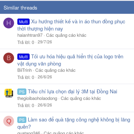
Similar threads
Xu hướng thiết kế và in áo thun đồng phục
Multi
H
thời thượng hiện nay
haianhtran97
Các quảng cáo khác
29/7/26
Trả lời
0
Tối ưu hóa hiệu quả hiển thị của logo trên
Multi
B
vật dụng văn phòng
BiiTrinh
Các quảng cáo khác
26/6/26
Trả lời
0
Tiêu chí lựa chọn đại lý 3M tại Đồng Nai
PS
thegioibaoholaodong
Các quảng cáo khác
26/6/26
Trả lời
0
Làm sao để quà tặng công nghệ không bị lãng
PS
Q
quên?
quatang246
Các quảng cáo khác