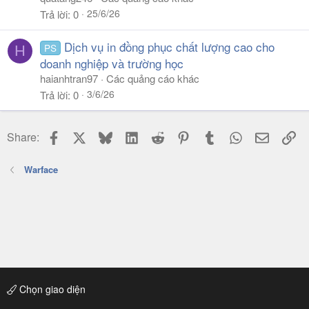
25/6/26
Trả lời
0
Dịch vụ in đồng phục chất lượng cao cho
PS
H
doanh nghiệp và trường học
haianhtran97
Các quảng cáo khác
3/6/26
Trả lời
0
Facebook
X
Bluesky
LinkedIn
Reddit
Pinterest
Tumblr
WhatsApp
Email
Li
Share:
Warface
Chọn giao diện