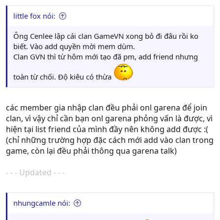
little fox nói:
Ông Cenlee lập cái clan GameVN xong bỏ đi đâu rồi ko
biết. Vào add quyền mời mem dùm.
Clan GVN thì từ hôm mới tạo đã pm, add friend nhưng
toàn từ chối. Độ kiêu có thừa
các member gia nhập clan đều phải onl garena để join
clan, vì vậy chỉ cần bạn onl garena phỏng vấn là được, vì
hiện tại list friend của mình đầy nên không add được :(
(chỉ những trường hợp đặc cách mới add vào clan trong
game, còn lại đều phải thông qua garena talk)
- - - Updated - - -
nhungcamle nói: