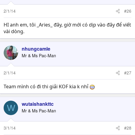
2/1/14
#26
HI anh em, tôi _Aries_ đây, giờ mới có dịp vào đây để viết
vài dòng.
nhungcamle
Mr & Ms Pac-Man
2/1/14
#27
Team mình có đi thi giải KOF kia k nhỉ
wutaishankttc
W
Mr & Ms Pac-Man
3/1/14
#28