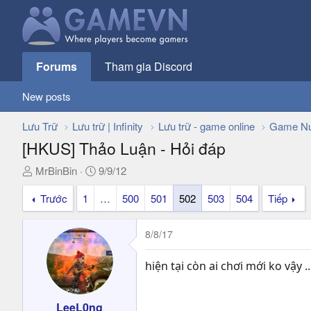
Forums
Tham gia Discord
New posts
Lưu Trữ
Lưu trữ | Infinity
Lưu trữ - game online
Game Nư
[HKUS] Thảo Luận - Hỏi đáp
T
N
MrBinBin
9/9/12
h
g
Trước
1
…
500
501
502
503
504
Tiếp
r
à
e
y
a
g
8/8/17
d
ử
s
i
hiện tại còn ai chơi mới ko vậy ...
t
a
r
LeeL0ng