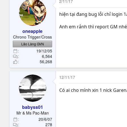
2/11/17
hiện tại đang bug lỗi chỉ login 1
Anh em rảnh thì report GM nhé
oneapple
Chrono Trigger/Cross
Lão Làng GVN
19/12/05
6,564
56,268
12/11/17
Có ai cho mình xin 1 nick Garen
babyss01
Mr & Ms Pac-Man
20/6/07
278