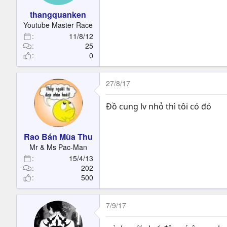
thangquanken
Youtube Master Race
11/8/12
25
0
27/8/17
Đồ cung lv nhỏ thì tôi có đó
Rao Bán Mùa Thu
Mr & Ms Pac-Man
15/4/13
202
500
7/9/17