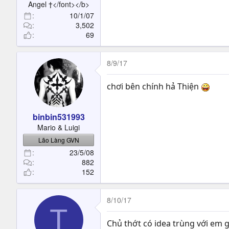
Angel †</font></b>
10/1/07
3,502
69
8/9/17
chơi bên chính hả Thiện
binbin531993
Mario & Luigi
Lão Làng GVN
23/5/08
882
152
8/10/17
T
Chủ thớt có idea trùng với em g