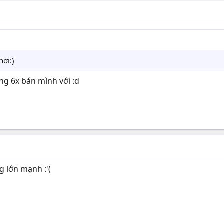
hơi:)
ng 6x bán mình với :d
 lớn mạnh :'(