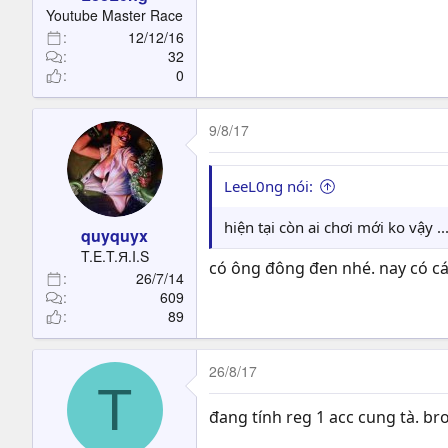
t
Youtube Master Race
e
12/12/16
r
32
0
9/8/17
LeeL0ng nói:
hiện tại còn ai chơi mới ko vậy ...
quyquyx
T.E.T.Я.I.S
có ông đông đen nhé. nay có cái
26/7/14
609
89
26/8/17
T
đang tính reg 1 acc cung tà. b