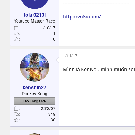
--------------------------------------------
tolai0210i
http://vn8x.com/
Youtube Master Race
1/10/17
1
0
1/11/17
Mình là KenNou mình muốn solo 
kenshin27
Donkey Kong
Lão Làng GVN
23/2/07
319
30