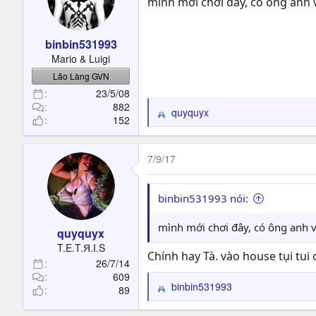
mình mới chơi đây, có ông anh
binbin531993
Mario & Luigi
Lão Làng GVN
23/5/08
882
quyquyx
R
152
e
a
c
7/9/17
t
i
o
binbin531993 nói:
n
s
mình mới chơi đây, có ông anh 
quyquyx
:
T.E.T.Я.I.S
Chính hay Tà. vào house tụi tui c
26/7/14
609
binbin531993
89
R
e