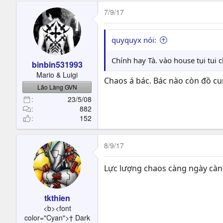
a
c
7/9/17
t
i
o
quyquyx nói:
n
s
Chính hay Tà. vào house tụi tui c
binbin531993
:
Mario & Luigi
Chaos á bác. Bác nào còn đồ cu
Lão Làng GVN
23/5/08
882
152
8/9/17
Lực lượng chaos càng ngày càng
tkthien
<b><font
color="Cyan">† Dark