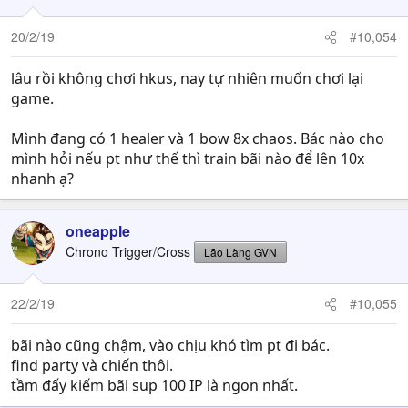
20/2/19
#10,054
lâu rồi không chơi hkus, nay tự nhiên muốn chơi lại
game.
Mình đang có 1 healer và 1 bow 8x chaos. Bác nào cho
mình hỏi nếu pt như thế thì train bãi nào để lên 10x
nhanh ạ?
oneapple
Chrono Trigger/Cross
Lão Làng GVN
22/2/19
#10,055
bãi nào cũng chậm, vào chịu khó tìm pt đi bác.
find party và chiến thôi.
tầm đấy kiếm bãi sup 100 IP là ngon nhất.