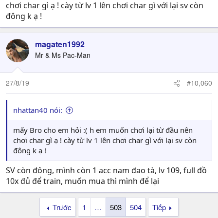
chơi char gì ạ ! cày từ lv 1 lên chơi char gì với lại sv còn
đông k ạ !
magaten1992
Mr & Ms Pac-Man
27/8/19
#10,060
nhattan40 nói:
mấy Bro cho em hỏi :( h em muốn chơi lại từ đầu nên
chơi char gì ạ ! cày từ lv 1 lên chơi char gì với lại sv còn
đông k ạ !
SV còn đông, mình còn 1 acc nam đao tà, lv 109, full đồ
10x đủ để train, muốn mua thì mình để lại
Trước
1
…
503
504
Tiếp