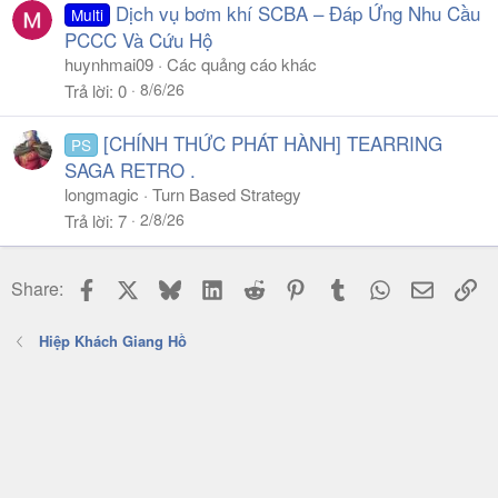
Dịch vụ bơm khí SCBA – Đáp Ứng Nhu Cầu
Multi
PCCC Và Cứu Hộ
huynhmai09
Các quảng cáo khác
8/6/26
Trả lời
0
[CHÍNH THỨC PHÁT HÀNH] TEARRING
PS
SAGA RETRO .
longmagic
Turn Based Strategy
2/8/26
Trả lời
7
Facebook
X
Bluesky
LinkedIn
Reddit
Pinterest
Tumblr
WhatsApp
Email
Li
Share:
Hiệp Khách Giang Hồ