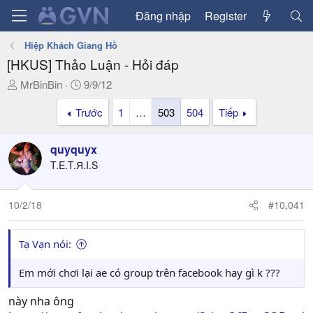
Đăng nhập
Register
Hiệp Khách Giang Hồ
[HKUS] Thảo Luận - Hỏi đáp
T
N
MrBinBin
9/9/12
h
g
Trước
1
…
503
504
Tiếp
r
à
e
y
a
g
quyquyx
d
ử
T.E.T.Я.I.S
s
i
t
a
10/2/18
#10,041
r
t
Tạ Vạn nói:
e
r
Em mới chơi lại ae có group trên facebook hay gì k ???
này nha ông