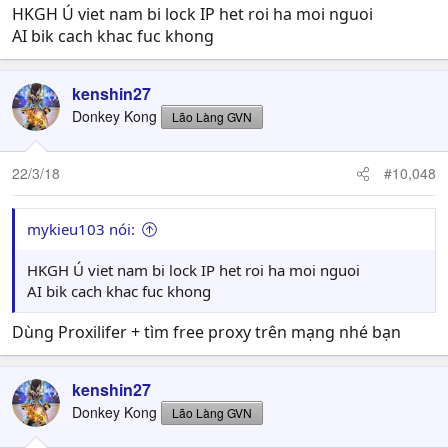
HKGH Ú viet nam bi lock IP het roi ha moi nguoi
AI bik cach khac fuc khong
kenshin27
Donkey Kong
Lão Làng GVN
22/3/18
#10,048
mykieu103 nói:
HKGH Ú viet nam bi lock IP het roi ha moi nguoi
AI bik cach khac fuc khong
Dùng Proxilifer + tìm free proxy trên mạng nhé bạn
kenshin27
Donkey Kong
Lão Làng GVN