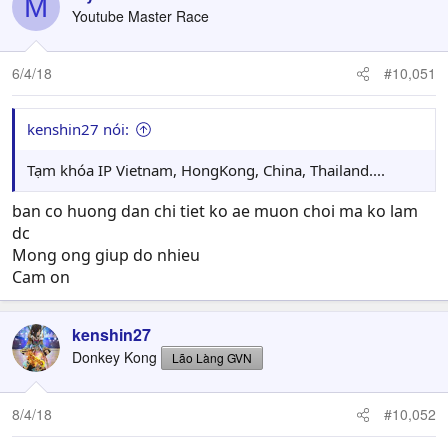
M
Youtube Master Race
6/4/18
#10,051
kenshin27 nói:
Tạm khóa IP Vietnam, HongKong, China, Thailand....
ban co huong dan chi tiet ko ae muon choi ma ko lam
dc
Mong ong giup do nhieu
Cam on
kenshin27
Donkey Kong
Lão Làng GVN
8/4/18
#10,052