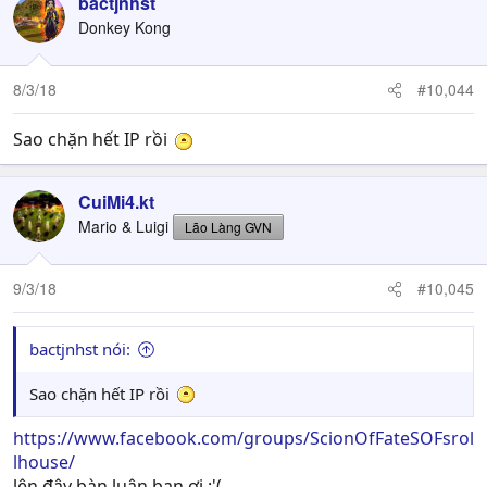
bactjnhst
Donkey Kong
8/3/18
#10,044
Sao chặn hết IP rồi
CuiMi4.kt
Mario & Luigi
Lão Làng GVN
9/3/18
#10,045
bactjnhst nói:
Sao chặn hết IP rồi
https://www.facebook.com/groups/ScionOfFateSOFsrol
lhouse/
lên đây bàn luận bạn ơi :'(