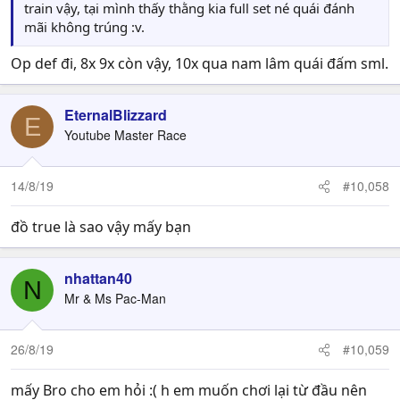
train vậy, tại mình thấy thằng kia full set né quái đánh
mãi không trúng :v.
Op def đi, 8x 9x còn vậy, 10x qua nam lâm quái đấm sml.
EternalBlizzard
E
Youtube Master Race
14/8/19
#10,058
đồ true là sao vậy mấy bạn
nhattan40
N
Mr & Ms Pac-Man
26/8/19
#10,059
mấy Bro cho em hỏi :( h em muốn chơi lại từ đầu nên