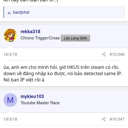
bactjnhst
R
e
a
c
rekka318
t
Chrono Trigger/Cross
Lão Làng GVN
i
o
n
16/3/18
#10,046
s
:
ủa, anh em cho mình hỏi. giờ HKUS trên steam có rồi,
down về đăng nhập ko được, nó bảo detected same IP.
Nó ban IP việt rồi à
mykieu103
M
Youtube Master Race
19/3/18
#10,047