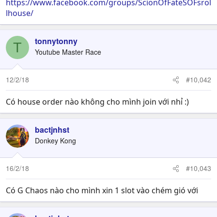
https://www.facebook.com/groups/ScionOfFateSOFsrol
lhouse/
tonnytonny
T
Youtube Master Race
12/2/18
#10,042
Có house order nào không cho mình join với nhỉ :)
bactjnhst
Donkey Kong
16/2/18
#10,043
Có G Chaos nào cho mình xin 1 slot vào chém gió với