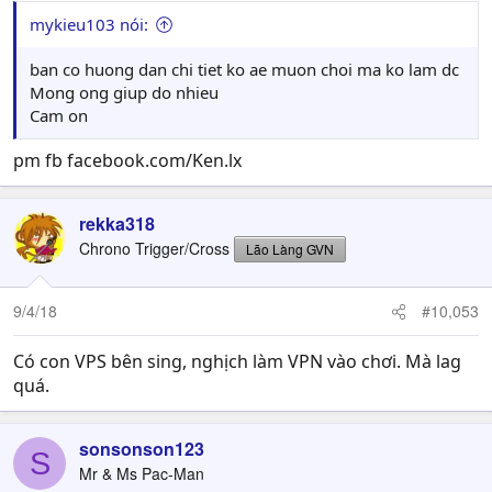
mykieu103 nói:
ban co huong dan chi tiet ko ae muon choi ma ko lam dc
Mong ong giup do nhieu
Cam on
pm fb facebook.com/Ken.lx
rekka318
Chrono Trigger/Cross
Lão Làng GVN
9/4/18
#10,053
Có con VPS bên sing, nghịch làm VPN vào chơi. Mà lag
quá.
sonsonson123
S
Mr & Ms Pac-Man