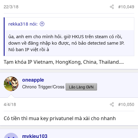
22/3/18
#10,049
rekka318 nói:
ủa, anh em cho mình hỏi. giờ HKUS trên steam có rồi,
down về đăng nhập ko được, nó bảo detected same IP.
Nó ban IP việt rồi à
Tạm khóa IP Vietnam, HongKong, China, Thailand....
oneapple
Chrono Trigger/Cross
Lão Làng GVN
4/4/18
#10,050
Có tiền thì mua key privatunel mà xài cho nhanh
mykieu103