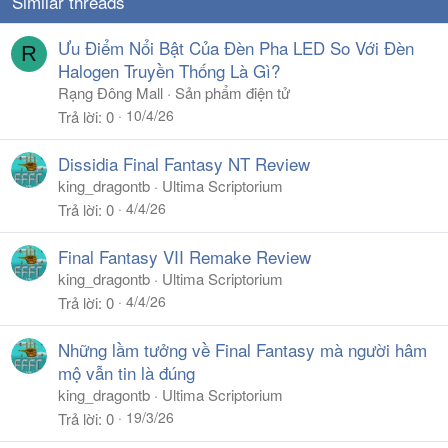
Similar threads
Ưu Điểm Nổi Bật Của Đèn Pha LED So Với Đèn
R
Halogen Truyền Thống Là Gì?
Rạng Đông Mall
Sản phẩm điện tử
10/4/26
Trả lời
0
Dissidia Final Fantasy NT Review
king_dragontb
Ultima Scriptorium
4/4/26
Trả lời
0
Final Fantasy VII Remake Review
king_dragontb
Ultima Scriptorium
4/4/26
Trả lời
0
Những lầm tưởng về Final Fantasy mà người hâm
mộ vẫn tin là đúng
king_dragontb
Ultima Scriptorium
19/3/26
Trả lời
0