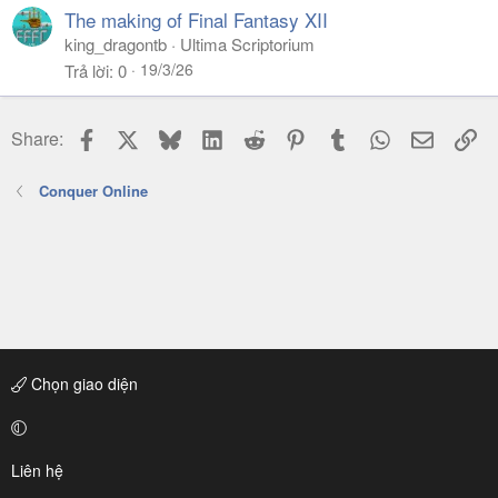
The making of Final Fantasy XII
king_dragontb
Ultima Scriptorium
19/3/26
Trả lời
0
Facebook
X
Bluesky
LinkedIn
Reddit
Pinterest
Tumblr
WhatsApp
Email
Li
Share:
Conquer Online
Chọn giao diện
Liên hệ