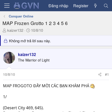
Đăng nhập
Register
Conquer Online
MAP Frozen Grotto 1 2 3 4 5 6
T
N
kaizer132
10/8/10
h
g
r
à
Không mở trả lời sau này.
e
y
a
g
kaizer132
d
ử
The Warrior of Light
s
i
t
a
10/8/10
#1
r
t
MAP FROGOTO ĐÂY MỜI CÁC BẠN KHÁM PHÁ
e
r
1/
(Desert City 469, 645).