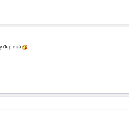
váy đẹp quá
...............