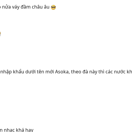
 nửa váy đầm châu âu
 nhập khẩu dưới tên mới Asoka, theo đà này thì các nước k
ản nhạc khá hay