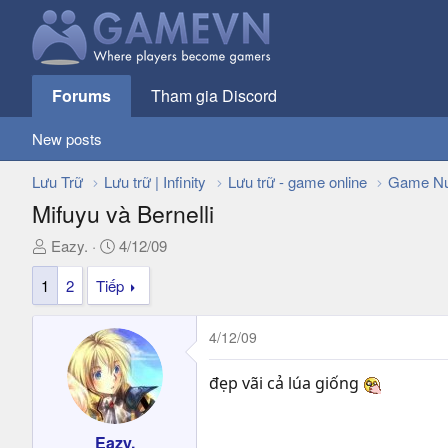
Forums
Tham gia Discord
New posts
Lưu Trữ
Lưu trữ | Infinity
Lưu trữ - game online
Game Nư
Mifuyu và Bernelli
T
N
Eazy.
4/12/09
h
g
1
2
Tiếp
r
à
e
y
a
g
4/12/09
d
ử
s
i
đẹp vãi cả lúa giống
t
a
r
Eazy.