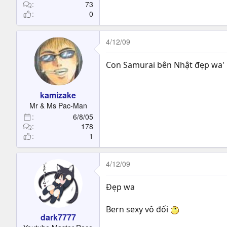
73
0
4/12/09
Con Samurai bên Nhật đẹp wa'
kamizake
Mr & Ms Pac-Man
6/8/05
178
1
4/12/09
Đẹp wa
Bern sexy vô đối
dark7777