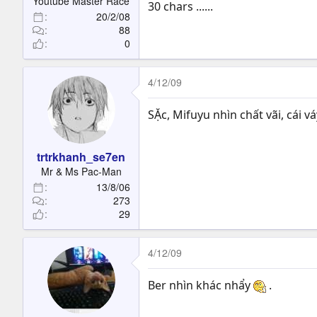
Youtube Master Race
30 chars ......
20/2/08
88
0
4/12/09
SẶc, Mifuyu nhìn chất vãi, cái 
trtrkhanh_se7en
Mr & Ms Pac-Man
13/8/06
273
29
4/12/09
Ber nhìn khác nhẩy
.
................