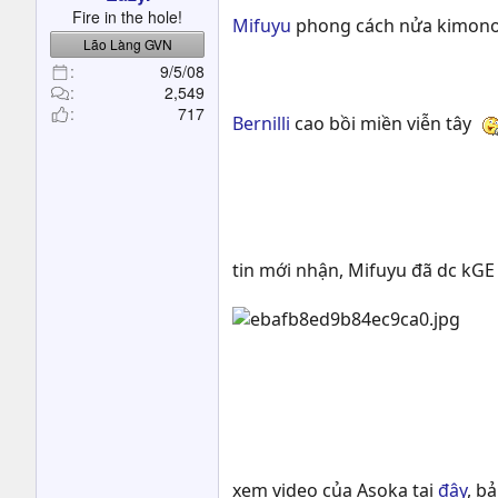
t
Fire in the hole!
Mifuyu
phong cách nửa kimono
e
Lão Làng GVN
r
9/5/08
2,549
717
Bernilli
cao bồi miền viễn tây
tin mới nhận, Mifuyu đã dc kGE
xem video của Asoka tại
đây
, b