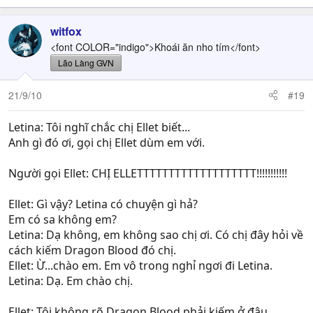
witfox
<font COLOR="indigo">Khoái ăn nho tím</font>
Lão Làng GVN
21/9/10
#19
Letina: Tôi nghĩ chắc chị Ellet biết...
Anh gì đó ơi, gọi chị Ellet dùm em với.
Người gọi Ellet: CHỊ ELLETTTTTTTTTTTTTTTTTTT!!!!!!!!!!!
Ellet: Gì vậy? Letina có chuyện gì hả?
Em có sa không em?
Letina: Dạ không, em không sao chị ơi. Có chị đây hỏi về
cách kiếm Dragon Blood đó chị.
Ellet: Ừ...chào em. Em vô trong nghỉ ngơi đi Letina.
Letina: Dạ. Em chào chị.
Ellet: Tôi không rõ Dragon Blood phải kiếm ở đâu