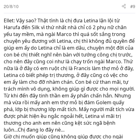
20/8/10
#9
Ellet: Vậy sao? Thật tình là chị đưa Letina lận lội từ
Harufa đến Silk vì thứ nhất nhà chỉ có 2 phụ nữ chân
yếu tay mềm, mà ngài Marco thì quá sốt sắng trong
chuyện yêu đương với Letina, chị thì không đủ quyền để
giúp em ấy do Letina chỉ là em dâu, chuyện một đời của
con bé chị thiết nghĩ nên bàn với tướng công chị trước,
cho nên đây cũng coi như là chạy trốn ngài Marco. Thứ
nữa là ở đây có em ruột chị là Francis làm thợ mỏ ở đây,
Letina có biết phép trị thương, ở đây cũng có vệc cho
em ấy làm cho đỡ nhàm chán. Con bé cứ than mãi, tự
trách mình vô dụng, không giúp gì được cho mọi người.
Từ khi đến đây tinh thần em ấy phấn chấn hẳn. Nhưng
mà vừa rồi mấy anh em thợ mỏ bị đám Golem quấy
phá, lớp bị thương lớp mất tích. Mấy người mất tích vừa
được phát hiện ều ngắc ngoải hết, Letina vì mãi trị
thương cho anh em nên cũng kệt sức ngã bệnh
luôn...Chị đang lo đây nè...
Giờ chị muốn giúp cũng không giúp được cho ngài