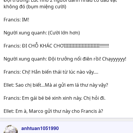
không đó (bụm miệng cười)
Francis: IM!
Người xung quanh: (Cười lớn hơn)
Francis: ĐI CHỖ KHÁC CHƠIIIIIIIIIIIIIIIIIIIIIIII!!!!!!!!
Người xung quanh: Đội trưởng nổi điên rồi! Chạyyyyyy!
Francis: Chị! Hắn biến thái từ lúc nào vậy....
Ellet: Sao chị biết...Mà ai gửi em lá thư này vậy?
Francis: Em gái bé bé xinh xinh này. Chị hỏi đi.
Ellet: Em à, Marco gửi thư này cho Francis à?
anhtuan1051990