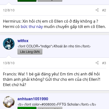
12/8/10
#2
Hermirus: Xin hỏi chị em cô Ellen có ở đây không ạ ?
Hermi có
bức thư này
muốn chuyển gấp tới em cô Ellen.
witfox
<font COLOR="indigo">Khoái ăn nho tím</font>
Lão Làng GVN
13/8/10
#3
Francis: Wa! 1 bé gái đáng yêu! Em tìm chị anh để hỏi
thăm anh phải không? Gửi thư cho em của chị Ellen?!
Ellet chứ hả?
anhtuan1051990
<b><font color=#008000>FFTG Scholar</font></b>