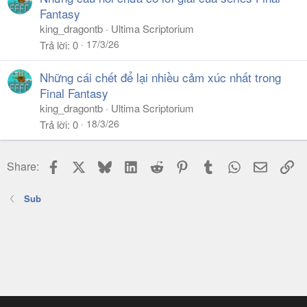
Fantasy
king_dragontb
Ultima Scriptorium
17/3/26
Trả lời
0
Những cái chết để lại nhiều cảm xúc nhất trong
Final Fantasy
king_dragontb
Ultima Scriptorium
18/3/26
Trả lời
0
Facebook
X
Bluesky
LinkedIn
Reddit
Pinterest
Tumblr
WhatsApp
Email
Li
Share:
Sub