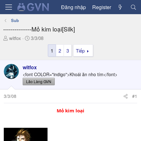
Đăng nhập
Register
Sub
---------------Mỏ kim loại[Silk]
T
N
witfox
3/3/08
h
g
1
2
3
Tiếp
r
à
e
y
a
g
witfox
d
ử
<font COLOR="indigo">Khoái ăn nho tím</font>
s
i
Lão Làng GVN
t
a
3/3/08
#1
r
t
e
Mỏ kim loại
r