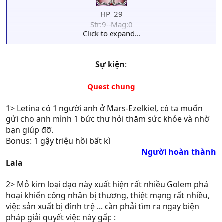
HP: 29
Str:9--Mag:0
Click to expand...
Skl:6--Luk:0
Agi:6--Weapon: Iron Axe
Def:5--Move: 5
Sự kiện
:
Quest chung
1> Letina có 1 người anh ở Mars-Ezelkiel, cô ta muốn
gửi cho anh mình 1 bức thư hỏi thăm sức khỏe và nhờ
bạn giúp đỡ.
Bonus: 1 gậy triệu hồi bất kì
Người hoàn thành
Lala
2> Mỏ kim loại dạo này xuất hiện rất nhiều Golem phá
hoại khiến công nhân bị thương, thiệt mạng rất nhiều,
việc sản xuất bị đình trệ ... cần phải tìm ra ngay biện
pháp giải quyết việc này gấp :