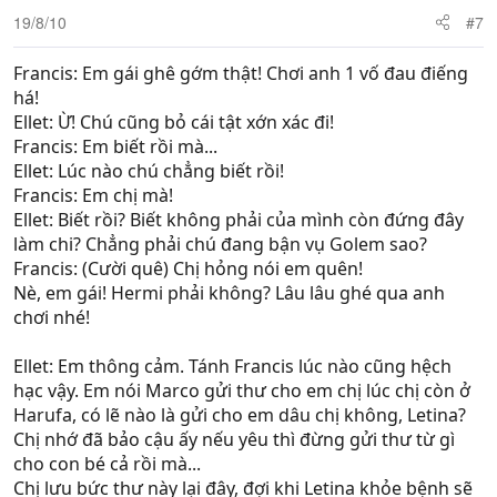
19/8/10
#7
Francis: Em gái ghê gớm thật! Chơi anh 1 vố đau điếng
há!
Ellet: Ừ! Chú cũng bỏ cái tật xớn xác đi!
Francis: Em biết rồi mà...
Ellet: Lúc nào chú chẳng biết rồi!
Francis: Em chị mà!
Ellet: Biết rồi? Biết không phải của mình còn đứng đây
làm chi? Chẳng phải chú đang bận vụ Golem sao?
Francis: (Cười quê) Chị hỏng nói em quên!
Nè, em gái! Hermi phải không? Lâu lâu ghé qua anh
chơi nhé!
Ellet: Em thông cảm. Tánh Francis lúc nào cũng hệch
hạc vậy. Em nói Marco gửi thư cho em chị lúc chị còn ở
Harufa, có lẽ nào là gửi cho em dâu chị không, Letina?
Chị nhớ đã bảo cậu ấy nếu yêu thì đừng gửi thư từ gì
cho con bé cả rồi mà...
Chị lưu bức thư này lại đây, đợi khi Letina khỏe bệnh sẽ