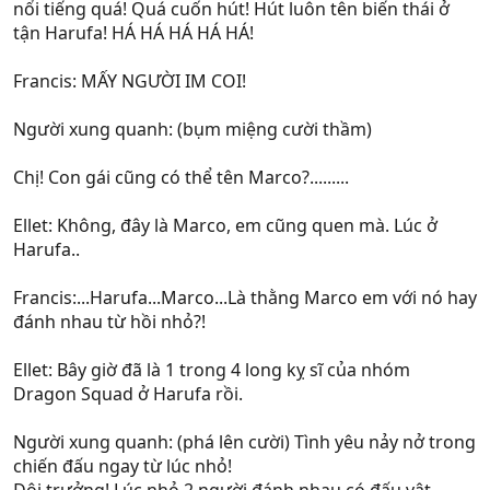
nổi tiếng quá! Quá cuốn hút! Hút luôn tên biến thái ở
tận Harufa! HÁ HÁ HÁ HÁ HÁ!
Francis: MẤY NGƯỜI IM COI!
Người xung quanh: (bụm miệng cười thầm)
Chị! Con gái cũng có thể tên Marco?.........
Ellet: Không, đây là Marco, em cũng quen mà. Lúc ở
Harufa..
Francis:...Harufa...Marco...Là thằng Marco em với nó hay
đánh nhau từ hồi nhỏ?!
Ellet: Bây giờ đã là 1 trong 4 long kỵ sĩ của nhóm
Dragon Squad ở Harufa rồi.
Người xung quanh: (phá lên cười) Tình yêu nảy nở trong
chiến đấu ngay từ lúc nhỏ!
Đội trưởng! Lúc nhỏ 2 người đánh nhau có đấu vật