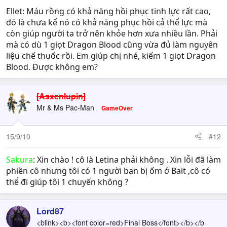
Ellet: Máu rồng có khả năng hồi phục tinh lực rất cao,
đó là chưa kể nó có khả năng phục hồi cả thể lực mà
còn giúp người ta trở nên khỏe hơn xưa nhiều lần. Phải
mà có dù 1 giọt Dragon Blood cũng vừa đủ làm nguyên
liệu chế thuốc rồi. Em giúp chị nhé, kiếm 1 giọt Dragon
Blood. Được không em?
[Asxenlupin]
Mr & Ms Pac-Man
GameOver
15/9/10
#12
Sakura
: Xin chào ! cô là Letina phải không . Xin lỗi đã làm
phiền cô nhưng tôi có 1 người bạn bị ốm ở Balt ,cô có
thể đi giúp tôi 1 chuyến không ?
Lord87
<blink><b><font color=red>Final Boss</font></b></b