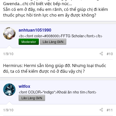
Gwenda...chị chỉ biết việc bếp núc...
Sẵn có em ở đây, nếu em rãnh, có thể giúp chị đi kiếm
thuốc phục hồi tinh lực cho em ấy được không?
anhtuan1051990
<b><font color=#008000>FFTG Scholar</font></b>
Moderator
Lão Làng GVN
1/9/10
#10
Hermirus: Hermi sẵn lòng giúp đỡ. Nhưng loại thuốc
đó, ta có thể kiếm được nó ở đâu vậy chị ?
witfox
<font COLOR="indigo">Khoái ăn nho tím</font>
Lão Làng GVN
1/9/10
#11