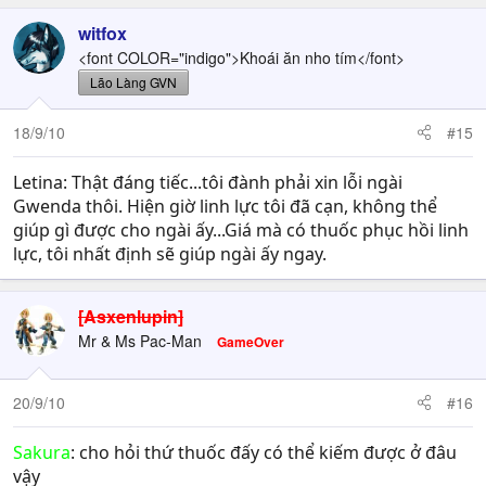
witfox
<font COLOR="indigo">Khoái ăn nho tím</font>
Lão Làng GVN
18/9/10
#15
Letina: Thật đáng tiếc...tôi đành phải xin lỗi ngài
Gwenda thôi. Hiện giờ linh lực tôi đã cạn, không thể
giúp gì được cho ngài ấy...Giá mà có thuốc phục hồi linh
lực, tôi nhất định sẽ giúp ngài ấy ngay.
[Asxenlupin]
Mr & Ms Pac-Man
GameOver
20/9/10
#16
Sakura
: cho hỏi thứ thuốc đấy có thể kiếm được ở đâu
vậy