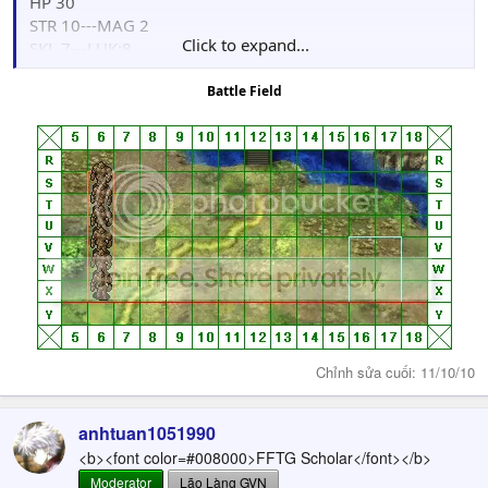
HP 30
STR 10---MAG 2
Click to expand...
SKL 7---LUK:8
AGI 7---Weapon: EvilHands(Always)
Battle Field
DEF 12---Move: 3
Chỉnh sửa cuối:
11/10/10
anhtuan1051990
<b><font color=#008000>FFTG Scholar</font></b>
Moderator
Lão Làng GVN