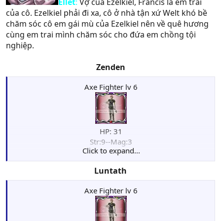
Ellet
:
Vợ của Ezelkiel, Francis là em trai
của cô. Ezelkiel phải đi xa, cô ở nhà tận xứ Welt khó bề
chăm sóc cô em gái mù của Ezelkiel nên về quê hương
cùng em trai mình chăm sóc cho đứa em chồng tội
nghiệp.
Zenden
Axe Fighter lv 6
HP: 31
Str:9--Mag:3
Click to expand...
Skl:6--Luk:0
Agi:5--Weapon: Hand Axe
Luntath
Def:5--Move: 5
Axe Fighter lv 6