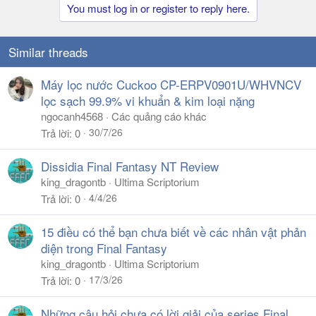
You must log in or register to reply here.
Similar threads
Máy lọc nước Cuckoo CP-ERPV0901U/WHVNCV
lọc sạch 99.9% vi khuẩn & kim loại nặng
ngocanh4568
Các quảng cáo khác
30/7/26
Trả lời
0
Dissidia Final Fantasy NT Review
king_dragontb
Ultima Scriptorium
4/4/26
Trả lời
0
15 điều có thể bạn chưa biết về các nhân vật phản
diện trong Final Fantasy
king_dragontb
Ultima Scriptorium
17/3/26
Trả lời
0
Những câu hỏi chưa có lời giải của series Final