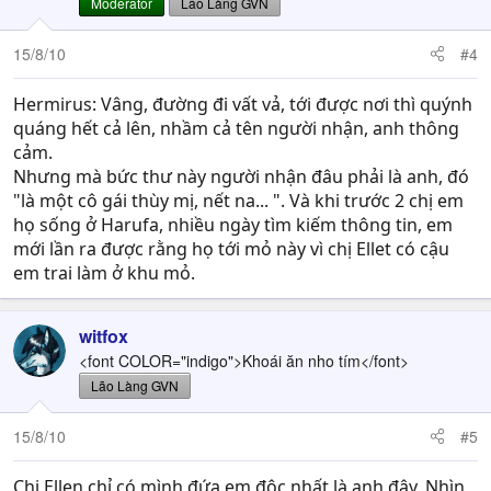
Moderator
Lão Làng GVN
15/8/10
#4
Hermirus: Vâng, đường đi vất vả, tới được nơi thì quýnh
quáng hết cả lên, nhầm cả tên người nhận, anh thông
cảm.
Nhưng mà bức thư này người nhận đâu phải là anh, đó
"là một cô gái thùy mị, nết na... ". Và khi trước 2 chị em
họ sống ở Harufa, nhiều ngày tìm kiếm thông tin, em
mới lần ra được rằng họ tới mỏ này vì chị Ellet có cậu
em trai làm ở khu mỏ.
witfox
<font COLOR="indigo">Khoái ăn nho tím</font>
Lão Làng GVN
15/8/10
#5
Chị Ellen chỉ có mình đứa em độc nhất là anh đây. Nhìn