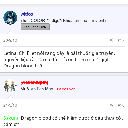
witfox
<font COLOR="indigo">Khoái ăn nho tím</font>
Lão Làng GVN
20/9/10
#17
Letina: Chị Ellet nói rằng đây là bài thuốc gia truyền,
nguyên liệu cần đã có đủ chỉ còn thiếu mỗi 1 giọt
Dragon blood thôi.
[Asxenlupin]
Mr & Ms Pac-Man
GameOver
21/9/10
#18
Sakura
: Dragon blood có thể kiếm được ở đâu thưa cô ,
cảm ơn !