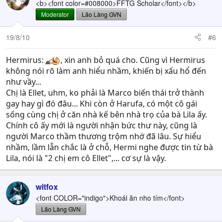
<b><font color=#008000>FFTG Scholar</font></b>
Moderator
Lão Làng GVN
19/8/10
#6
Hermirus:
, xin anh bỏ quá cho. Cũng vì Hermirus
không nói rõ làm anh hiểu nhầm, khiến bị xấu hổ đến
như vầy...
Chị là Ellet, uhm, ko phải là Marco biến thái trở thành
gay hay gì đó đâu... Khi còn ở Harufa, có một cô gái
sống cùng chị ở căn nhà kế bên nhà trọ của bà Lila ấy.
Chính cô ấy mới là người nhận bức thư này, cũng là
người Marco thầm thương trộm nhớ đã lâu. Sự hiểu
nhầm, lầm lẫn chắc là ở chỗ, Hermi nghe được tin từ bà
Lila, nói là "2 chị em cô Ellet",... cơ sự là vậy.
witfox
<font COLOR="indigo">Khoái ăn nho tím</font>
Lão Làng GVN