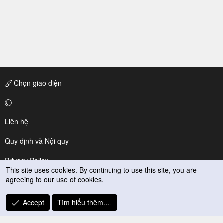
Chọn giao diện
Liên hệ
Quy định và Nội quy
Privacy Policy
This site uses cookies. By continuing to use this site, you are
agreeing to our use of cookies.
Trợ giúp
R
Accept
Tìm hiểu thêm.…
S
S