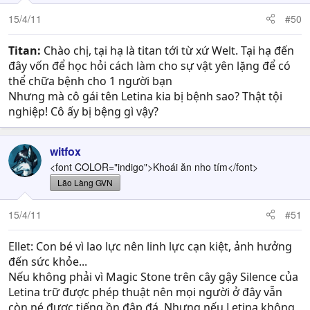
15/4/11
#50
Titan:
Chào chị, tại hạ là titan tới từ xứ Welt. Tại hạ đến
đây vốn để học hỏi cách làm cho sự vật yên lặng để có
thể chữa bệnh cho 1 người bạn
Nhưng mà cô gái tên Letina kia bị bệnh sao? Thật tội
nghiệp! Cô ấy bị bệng gì vậy?
witfox
<font COLOR="indigo">Khoái ăn nho tím</font>
Lão Làng GVN
15/4/11
#51
Ellet: Con bé vì lao lực nên linh lực cạn kiệt, ảnh hưởng
đến sức khỏe...
Nếu không phải vì Magic Stone trên cây gậy Silence của
Letina trữ được phép thuật nên mọi người ở đây vẫn
còn né được tiếng ồn đập đá. Nhưng nếu Letina không