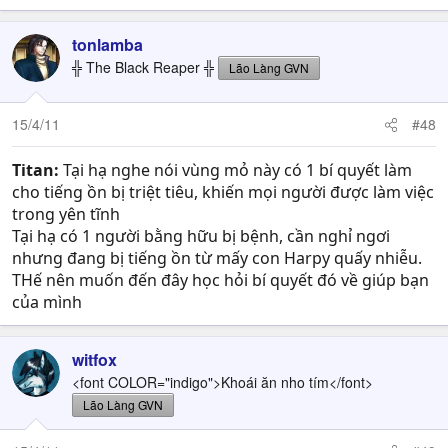
tonlamba
╬ The Black Reaper ╬
Lão Làng GVN
15/4/11
#48
Titan:
Tại hạ nghe nói vùng mỏ này có 1 bí quyết làm
cho tiếng ồn bị triệt tiêu, khiến mọi người được làm việc
trong yên tĩnh
Tại hạ có 1 người bằng hữu bị bệnh, cần nghỉ ngơi
nhưng đang bị tiếng ồn từ mấy con Harpy quấy nhiễu.
THế nên muốn đến đây học hỏi bí quyết đó về giúp bạn
của mình
witfox
<font COLOR="indigo">Khoái ăn nho tím</font>
Lão Làng GVN