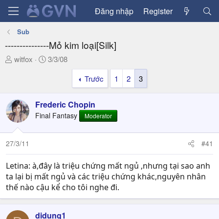
Đăng nhập
Register
Sub
---------------Mỏ kim loại[Silk]
T
N
witfox
3/3/08
h
g
Trước
1
2
3
r
à
e
y
a
g
Frederic Chopin
d
ử
Final Fantasy
Moderator
s
i
t
a
27/3/11
#41
r
t
Letina: à,đây là triệu chứng mất ngủ ,nhưng tại sao anh
e
ta lại bị mất ngủ và các triệu chứng khác,nguyên nhân
r
thế nào cậu kể cho tôi nghe đi.
didung1