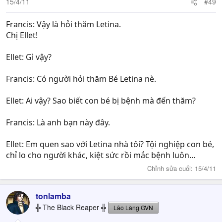
15/4/11
#49
Francis: Vậy là hỏi thăm Letina.
Chị Ellet!
Ellet: Gì vậy?
Francis: Có người hỏi thăm Bé Letina nè.
Ellet: Ai vậy? Sao biết con bé bị bệnh mà đến thăm?
Francis: Là anh bạn này đây.
Ellet: Em quen sao với Letina nhà tôi? Tội nghiệp con bé,
chỉ lo cho người khác, kiệt sức rồi mắc bệnh luôn...
Chỉnh sửa cuối:
15/4/11
tonlamba
╬ The Black Reaper ╬
Lão Làng GVN