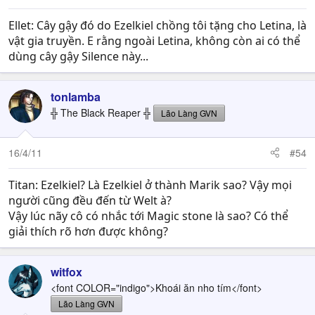
Ellet: Cây gậy đó do Ezelkiel chồng tôi tặng cho Letina, là
vật gia truyền. E rằng ngoài Letina, không còn ai có thể
dùng cây gậy Silence này...
tonlamba
╬ The Black Reaper ╬
Lão Làng GVN
16/4/11
#54
Titan: Ezelkiel? Là Ezelkiel ở thành Marik sao? Vậy mọi
người cũng đều đến từ Welt à?
Vậy lúc nãy cô có nhắc tới Magic stone là sao? Có thể
giải thích rõ hơn được không?
witfox
<font COLOR="indigo">Khoái ăn nho tím</font>
Lão Làng GVN