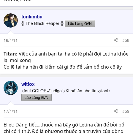
tonlamba
╬ The Black Reaper ╬
Lão Làng GVN
16/4/11
#58
Titan:
Việc của anh bạn tại hạ có lẽ phải đợi Letina khỏe
lại mới xong
Có lẽ tại hạ nên đi kiếm cái gì đó để tẩm bổ cho cô ấy
witfox
<font COLOR="indigo">Khoái ăn nho tím</font>
Lão Làng GVN
17/4/11
#59
Ellet: Đáng tiếc...thuốc mà bây gờ Letina cần để bồi bổ
chỉ có 1 thứ. Đó là phương thuốc gia truyền của dòng