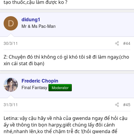
tạo thuốc,cậu làm được ko ?
didung1
D
Mr & Ms Pac-Man
30/3/11
#44
Z: Chuyện đó thì không có gì khó tôi sẽ đi làm ngay.(cho
xin cái stat đi bạn)
Frederic Chopin
Final Fantasy
Moderator
31/3/11
#45
Letina: vậy cậu hãy về nhà của gwenda ngay để hỏi cậu
ấy về thông tin bọn harpy,giết chúng lấy đôi cánh
nhé,nhanh lên,ko thể chậm trễ đc !(hỏi gwenda để