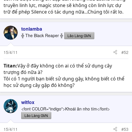
truyền linh lực, magic stone sẽ không còn linh lực dự
trữ để phép Silence có tác dụng nữa...Chúng tôi rất lo.
tonlamba
╬ The Black Reaper ╬
Lão Làng GVN
15/4/11
#52
Titan:
Vậy ở đây không còn ai có thể sử dụng cây
trượng đó nữa à?
Tôi có 1 người bạn biết sử dụng gậy, không biết có thể
học sử dụng cây gập đó không?
witfox
<font COLOR="indigo">Khoái ăn nho tím</font>
Lão Làng GVN
15/4/11
#53