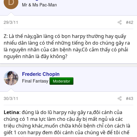
D
Mr & Ms Pac-Man
29/3/11
#42
Z: Là thế này,gần làng có bọn harpy thường hay quấy
nhiểu dân làng có thể những tiếng ồn do chúng gây ra
là nguyên nhân của căn bệnh này.Cô cảm thấy có phải
nguyên nhân là đây không?
Frederic Chopin
Final Fantasy
Moderator
30/3/11
#43
Letina
: đúng là do lũ harpy này gây ra,đôi cánh của
chúng có 1 ma lực làm cho cậu ấy bị mất ngủ và các
triệu chứng khác,muốn chữa khỏi bệnh chỉ còn cách là
giết 1 con harpy đem đôi cánh của chúng về để tôi chế