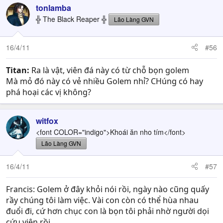
tonlamba
╬ The Black Reaper ╬
Lão Làng GVN
16/4/11
#56
Titan:
Ra là vật, viên đá này có từ chỗ bọn golem
Mà mỏ đó này có vẻ nhiều Golem nhỉ? CHúng có hay
phá hoại các vị không?
witfox
<font COLOR="indigo">Khoái ăn nho tím</font>
Lão Làng GVN
16/4/11
#57
Francis: Golem ở đây khỏi nói rồi, ngày nào cũng quấy
rầy chúng tôi làm việc. Vài con còn có thể hùa nhau
đuổi đi, cứ hơn chục con là bọn tôi phải nhờ người dọi
cứu viện rồi.