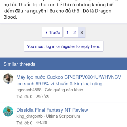
họ tôi. Thuốc trị cho con bé thì có nhưng không biết
kiếm đâu ra nguyên liệu cho đủ thôi. Đó là Dragon
Blood.
Trước
1
2
3
You must log in or register to reply here.
Similar threads
Máy lọc nước Cuckoo CP-ERPV0901U/WHVNCV
lọc sạch 99.9% vi khuẩn & kim loại nặng
ngocanh4568
Các quảng cáo khác
30/7/26
Trả lời
0
Dissidia Final Fantasy NT Review
king_dragontb
Ultima Scriptorium
4/4/26
Trả lời
0