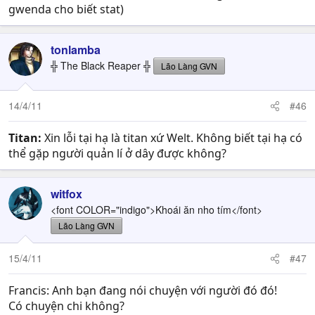
gwenda cho biết stat)
tonlamba
╬ The Black Reaper ╬
Lão Làng GVN
14/4/11
#46
Titan:
Xin lỗi tại hạ là titan xứ Welt. Không biết tại hạ có
thể gặp người quản lí ở dây được không?
witfox
<font COLOR="indigo">Khoái ăn nho tím</font>
Lão Làng GVN
15/4/11
#47
Francis: Anh bạn đang nói chuyện với người đó đó!
Có chuyện chi không?