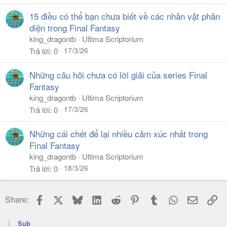
15 điều có thể bạn chưa biết về các nhân vật phản
diện trong Final Fantasy
king_dragontb
Ultima Scriptorium
17/3/26
Trả lời
0
Những câu hỏi chưa có lời giải của series Final
Fantasy
king_dragontb
Ultima Scriptorium
17/3/26
Trả lời
0
Những cái chết để lại nhiều cảm xúc nhất trong
Final Fantasy
king_dragontb
Ultima Scriptorium
18/3/26
Trả lời
0
Facebook
X
Bluesky
LinkedIn
Reddit
Pinterest
Tumblr
WhatsApp
Email
Li
Share:
Sub