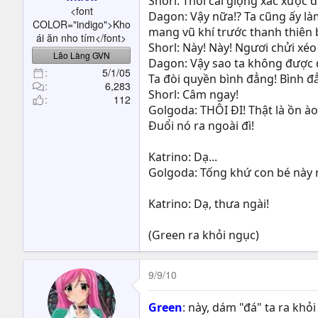
Shorl: Thôi cái giọng xấc xược đó
t
<font
Dagon: Vậy nữa!? Ta cũng ấy làm
e
COLOR="indigo">Kho
mang vũ khí trước thanh thiên 
r
ái ăn nho tím</font>
Shorl: Này! Này! Ngươi chửi xéo
Lão Làng GVN
Dagon: Vậy sao ta không được 
5/1/05
Ta đòi quyền bình đẳng! Bình đ
6,283
Shorl: Câm ngay!
112
Golgoda: THÔI ĐI! Thật là ồn ào
Đuổi nó ra ngoài đì!
Katrino: Dạ...
Golgoda: Tống khứ con bé này r
Katrino: Dạ, thưa ngài!
(Green ra khỏi ngục)
9/9/10
Green
: này, dám "đá" ta ra khỏ