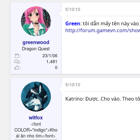
5/10/10
Green
: tôi dẫn mấy tên này và
http://forum.gamevn.com/sho
greenwood
Dragon Quest
23/1/06
1,481
0
5/10/10
Katrino: Được. Cho vào. Theo tô
witfox
<font
COLOR="indigo">Kho
ái ăn nho tím</font>