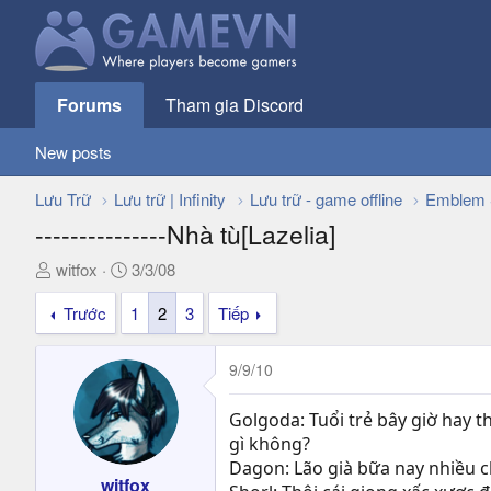
Forums
Tham gia Discord
New posts
Lưu Trữ
Lưu trữ | Infinity
Lưu trữ - game offline
Emblem 
---------------Nhà tù[Lazelia]
T
N
witfox
3/3/08
h
g
Trước
1
2
3
Tiếp
r
à
e
y
a
g
9/9/10
d
ử
s
i
Golgoda: Tuổi trẻ bây giờ hay t
t
gì không?
a
Dagon: Lão già bữa nay nhiều 
r
witfox