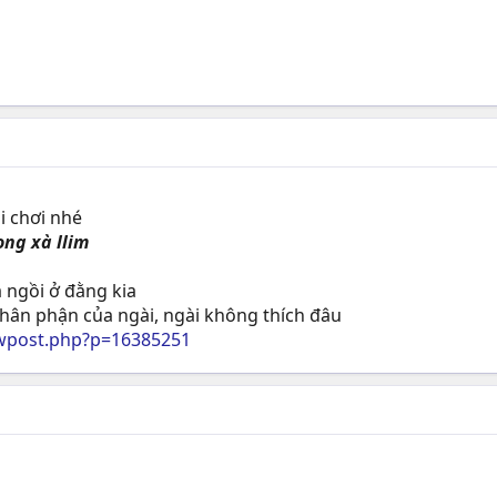
i chơi nhé
ong xà llim
 ngồi ở đằng kia
thân phận của ngài, ngài không thích đâu
wpost.php?p=16385251