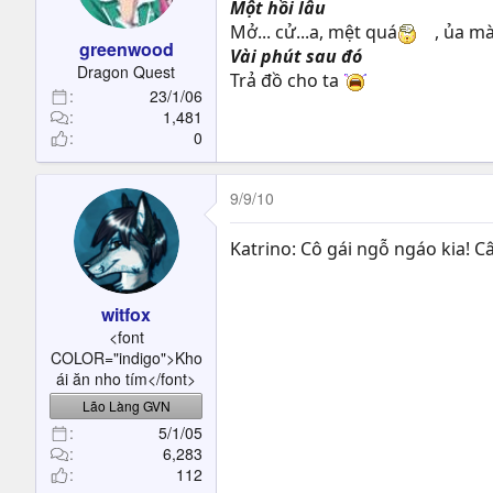
Một hồi lâu
Mở... cử...a, mệt quá
, ủa mà
greenwood
Vài phút sau đó
Dragon Quest
Trả đồ cho ta
23/1/06
1,481
0
9/9/10
Katrino: Cô gái ngỗ ngáo kia! Câ
witfox
<font
COLOR="indigo">Kho
ái ăn nho tím</font>
Lão Làng GVN
5/1/05
6,283
112