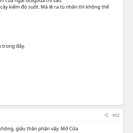
kiếm của ngài Golgoda thì sao.
 cây kiếm đó suốt. Mà lẽ ra tù nhân thì không thể
h trong đây.
#22
ói không, giấu thân phận vậy. Mở Cửa