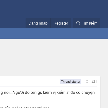
Đăng nhập
Register
Tìm kiếm
#21
Thread starter
 nói...Người đó tên gì, kiếm vị kiếm sĩ đó có chuyện