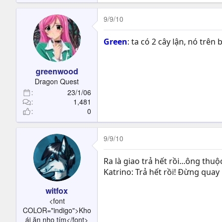
9/9/10
Green
: ta có 2 cây lận, nó tr
greenwood
Dragon Quest
23/1/06
1,481
0
9/9/10
Ra là giao trả hết rồi...ông th
Katrino: Trả hết rồi! Đừng quay
witfox
<font
COLOR="indigo">Kho
ái ăn nho tím</font>