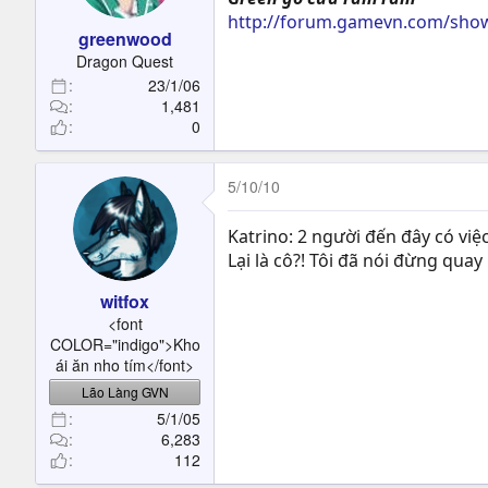
http://forum.gamevn.com/sho
greenwood
Dragon Quest
23/1/06
1,481
0
5/10/10
Katrino: 2 người đến đây có việc
Lại là cô?! Tôi đã nói đừng quay 
witfox
<font
COLOR="indigo">Kho
ái ăn nho tím</font>
Lão Làng GVN
5/1/05
6,283
112