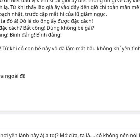
 đi! Biết đâu vị kiếm sĩ tài giỏi ấy biết thông tin gì về cây 
 lạ. Từ khi thấy lão già ấy vào đây đến giờ chỉ toàn mân mê
bạch nhật, trước cặp mắt hí của lũ giám ngục.
 ta đó à! Đó là do ông ấy được đặc cách!
đặc cách? Bất công! Đúng không bé gái?
ẳng! Bình đẳng! Bình đẳng!
! Từ khi có con bé này vô đã làm mất bầu không khí yên tĩn
a ngoài đi!
i nơi yên lành này à(la to)? Mở cửa, ta là.... có không nên n