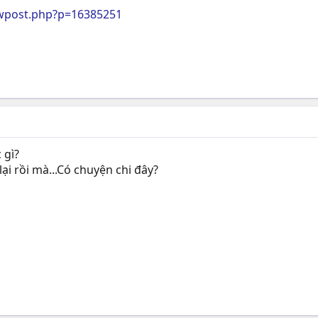
wpost.php?p=16385251
 gì?
lại rồi mà...Có chuyện chi đây?