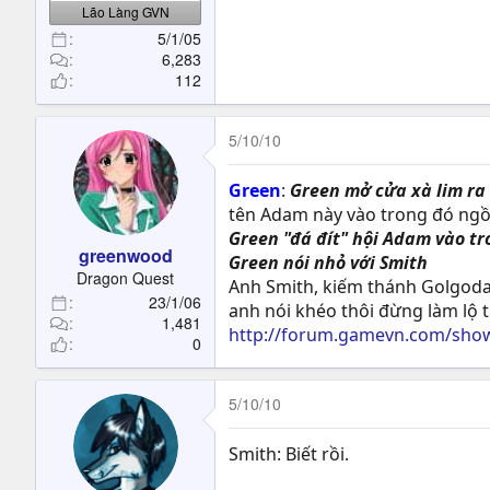
Lão Làng GVN
5/1/05
6,283
112
5/10/10
Green
:
Green mở cửa xà lim ra
tên Adam này vào trong đó ngồ
Green "đá đít" hội Adam vào tr
greenwood
Green nói nhỏ với Smith
Dragon Quest
Anh Smith, kiếm thánh Golgoda
23/1/06
anh nói khéo thôi đừng làm lộ 
1,481
http://forum.gamevn.com/sho
0
5/10/10
Smith: Biết rồi.