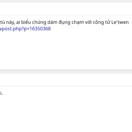
o tù này, ai biểu chúng dám đụng chạm với công tử Le'twen
wpost.php?p=16350368
i.