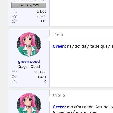
Lão Làng GVN
5/1/05
6,283
112
9/9/10
Green
: hãy đợi đấy, ta sẽ quay
greenwood
Dragon Quest
23/1/06
1,481
0
3/10/10
Green
: mở cửa ra tên Katrino, 
Green gõ cửa rầm rầm