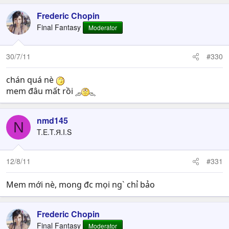
Frederic Chopin
Final Fantasy
Moderator
30/7/11
#330
chán quá nè
mem đâu mất rồi
nmd145
N
T.E.T.Я.I.S
12/8/11
#331
Mem mới nè, mong đc mọi ng` chỉ bảo
Frederic Chopin
Final Fantasy
Moderator