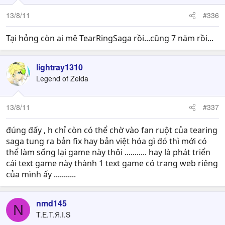
13/8/11
#336
Tại hỏng còn ai mê TearRingSaga rồi...cũng 7 năm rồi...
lightray1310
Legend of Zelda
13/8/11
#337
đúng đấy , h chỉ còn có thể chờ vào fan ruột của tearing
saga tung ra bản fix hay bản việt hóa gì đó thì mới có
thể làm sống lại game này thôi ........... hay là phát triển
cái text game này thành 1 text game có trang web riêng
của mình ấy ...........
nmd145
N
T.E.T.Я.I.S