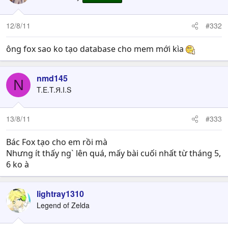
12/8/11
#332
ông fox sao ko tạo database cho mem mới kìa
nmd145
N
T.E.T.Я.I.S
13/8/11
#333
Bác Fox tạo cho em rồi mà
Nhưng ít thấy ng` lên quá, mấy bài cuối nhất từ tháng 5,
6 ko à
lightray1310
Legend of Zelda