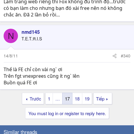
Làm trang web riêng thì Fox không đủ trình độ...trước
có bạn làm cho nhưng bạn đó xài free nên nó không
chắc ăn. Đã 2 lần bỏ rồi...
nmd145
N
T.E.T.Я.I.S
14/8/11
#340
Thế là FE chỉ còn vài ng` ơi
Trên fgt vnexprees cũng ít ng` lên
Buồn quá FE ơi
Trước
1
…
17
18
19
Tiếp
You must log in or register to reply here.
Similar threads