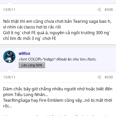
13/8/11
#338
Nói thật thì em cũng chưa chơi bản Tearing saga bao h,
vì nhìn cái classs hơi bị rắc rối
Giờ ít ng` chơi FE quá à, nguyên cả ngôi trường 300 ng`
chỉ tìm đc mổi 3 ng` chơi FE
witfox
<font COLOR="indigo">Khoái ăn nho tím</font>
Lão Làng GVN
13/8/11
#339
Dám chắc bây giờ chẳng nhiều người nhớ hoặc biết đến
phim Tiểu Long Nhân...
TearRingSaga hay Fire Emblem cũng vậy...nó bị mất thời
rồi...