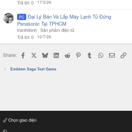
17/3/26
Trả lời
0
Đại Lý Bán Và Lắp Máy Lạnh Tủ Đứng
PC
Panasonic Tại TPHCM
tranthibinh
Sản phẩm điện tử
10/7/26
Trả lời
0
Facebook
X
Bluesky
LinkedIn
Reddit
Pinterest
Tumblr
WhatsApp
Email
Li
Share:
Emblem Saga Text Game
Chọn giao diện