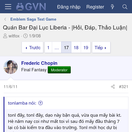
Đăng nhập
Register
Emblem Saga Text Game
Quán Bar Đại Lục Liberia - |Hỏi, Đáp, Thảo Luận|
T
N
witfox
1/9/08
h
g
Trước
1
…
17
18
19
Tiếp
r
à
e
y
a
g
Frederic Chopin
d
ử
Final Fantasy
Moderator
s
i
t
a
11/6/11
#321
r
t
tonlamba nói:
e
r
tonl đây, tonl đây, dạo này bận quá, vừa qua mấy bài kt.
Hè năm nay coi như mất toi vì sau đó mấy đầu tháng 7
lại có bài kiểm tra đầu vào trường. Tonl mới học dự bị