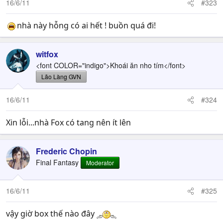
16/6/11
#323
nhà này hỗng có ai hết ! buồn quá đi!
witfox
<font COLOR="indigo">Khoái ăn nho tím</font>
Lão Làng GVN
16/6/11
#324
Xin lỗi...nhà Fox có tang nên ít lên
Frederic Chopin
Final Fantasy
Moderator
16/6/11
#325
vậy giờ box thế nào đây