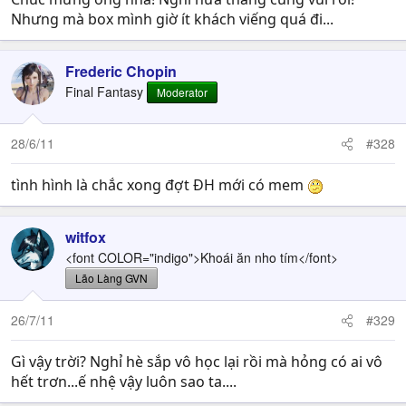
Nhưng mà box mình giờ ít khách viếng quá đi...
Frederic Chopin
Final Fantasy
Moderator
28/6/11
#328
tình hình là chắc xong đợt ĐH mới có mem
witfox
<font COLOR="indigo">Khoái ăn nho tím</font>
Lão Làng GVN
26/7/11
#329
Gì vậy trời? Nghỉ hè sắp vô học lại rồi mà hỏng có ai vô
hết trơn...ế nhệ vậy luôn sao ta....