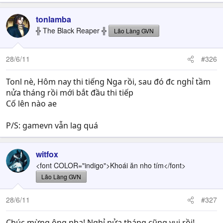
tonlamba
╬ The Black Reaper ╬
Lão Làng GVN
28/6/11
#326
Tonl nè, Hôm nay thi tiếng Nga rồi, sau đó đc nghỉ tầm
nửa tháng rồi mới bắt đầu thi tiếp
Cố lên nào ae
P/S: gamevn vẫn lag quá
witfox
<font COLOR="indigo">Khoái ăn nho tím</font>
Lão Làng GVN
28/6/11
#327
Chúc mừng ông nha! Nghỉ nửa tháng cũng vui rồi!