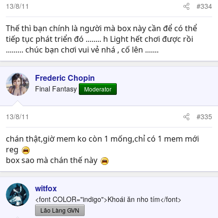
13/8/11
#334
Thế thì bạn chính là người mà box này cần để có thể
tiếp tục phát triển đó ........ h Light hết chơi được rồi
......... chúc bạn chơi vui vẻ nhá , cố lên .......
Frederic Chopin
Final Fantasy
Moderator
13/8/11
#335
chán thật,giờ mem ko còn 1 mống,chỉ có 1 mem mới
reg
box sao mà chán thế này
witfox
<font COLOR="indigo">Khoái ăn nho tím</font>
Lão Làng GVN