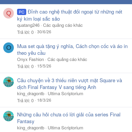
Đỉnh cao nghệ thuật đối ngoại từ những nét
PC
Q
ký kim loại sắc sảo
quatang246
Các quảng cáo khác
30/6/26
Trả lời
0
Mua set quà tặng ý nghĩa, Cách chọn cốc và áo in
O
theo yêu cầu
Onyx Fashion
Các quảng cáo khác
15/5/26
Trả lời
0
Câu chuyện về 3 thiếu niên vượt mặt Square và
dịch Final Fantasy V sang tiếng Anh
king_dragontb
Ultima Scriptorium
18/3/26
Trả lời
0
Những câu hỏi chưa có lời giải của series Final
Fantasy
king_dragontb
Ultima Scriptorium