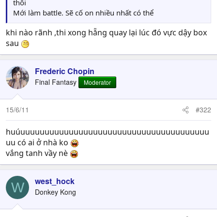
thôi
Mới làm battle. Sẽ cố on nhiều nhất có thể
khi nào rãnh ,thi xong hẵng quay lại lúc đó vực dậy box
sau
Frederic Chopin
Final Fantasy
Moderator
15/6/11
#322
huúuuuuuuuuuuuuuuuuuuuuuuuuuuuuuuuuuuuuuuu
uu có ai ở nhà ko
vắng tanh vầy nè
west_hock
W
Donkey Kong