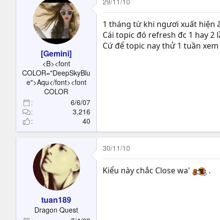
29/11/10
1 tháng từ khi ngươi xuất hiện 
Cái topic đó refresh đc 1 hay 2 l
Cứ để topic nay thử 1 tuần xem s
[Gemini]
<B><font
COLOR="DeepSkyBlu
e">Aqu</font><font
COLOR
6/6/07
3,216
40
30/11/10
Kiểu này chắc Close wa'
.
tuan189
Dragon Quest