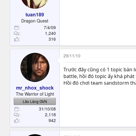
t
e
tuan189
r
Dragon Quest
7/4/09
1,240
316
29/11/10
Trước đây cũng có 1 topic bàn l
battle, hồi đó topic ấy khá phát
Hồi đó chơi team sandstorm thắn
mr_nhox_shock
The Warrior of Light
Lão Làng GVN
31/10/08
2,118
942