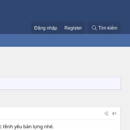
Đăng nhập
Register
Tìm kiếm
#1
c tềnh yêu bàn lựng nhé.