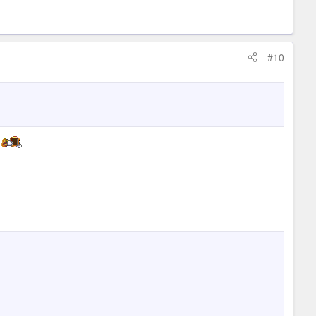
#10
u