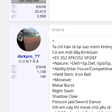
Lão Làng GVN
9/6/08
22,615
3,589
5/12/10
^
Ta chỉ hận là tại sao mình khô
Có em mới đây.Kirikizan:
darkpro_??
+EV 252 ATK/252 SP.DEF
C O N T R A
+Nature: +Def/+Sp.Def,-Spd/Sp
2/9/08
+Ability:Inter Focus/Competitive
1,738
+Held Item: Iron Ball
140
+Moveset:
Metal Burst
Night Slash
Shadow Claw
Poisson Jab/Sword Dance
Với em này thì move chủ yếu là 