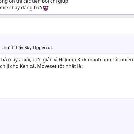
ng ổn thì các tiền bối chỉ giúp
rmie chạy đằng trời
 chứ ít thấy Sky Uppercut
chả mấy ai xài, đơn giản vì Hi Jump Kick mạnh hơn rất nhiề
ch ji cho Ken cả. Moveset tốt nhất là :