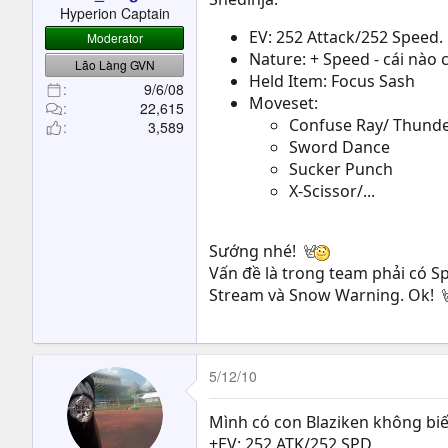
Hyperion Captain
EV: 252 Attack/252 Speed.
Moderator
Nature: + Speed - cái nào
Lão Làng GVN
Held Item: Focus Sash
9/6/08
Moveset:
22,615
Confuse Ray/ Thund
3,589
Sword Dance
Sucker Punch
X-Scissor/...
Sướng nhé!
Vấn đề là trong team phải có 
Stream và Snow Warning. Ok!
5/12/10
Mình có con Blaziken không biế
+EV: 252 ATK/252 SPD