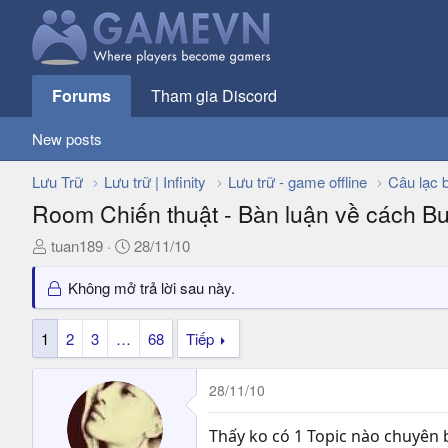
Forums
Tham gia Discord
New posts
Lưu Trữ
Lưu trữ | Infinity
Lưu trữ - game offline
Câu lạc 
Room Chiến thuật - Bàn luận về cách Bui
T
N
tuan189
28/11/10
h
g
r
à
Không mở trả lời sau này.
e
y
a
g
1
2
3
…
68
Tiếp
d
ử
s
i
28/11/10
t
a
r
Thấy ko có 1 Topic nào chuyên 