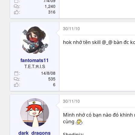
7/4/09
1,240
316
30/11/10
hok nhớ tên skill @_@ bàn đc 
fantomats11
T.E.T.Я.I.S
14/8/08
535
6
30/11/10
Mình nhớ có bạn nào đó khinh r
cùng
dark_dragons
Shedinja: