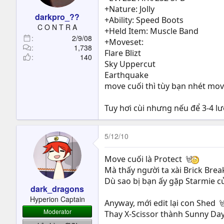
+Nature: Jolly
darkpro_??
+Ability: Speed Boots
C O N T R A
+Held Item: Muscle Band
2/9/08
+Moveset:
1,738
Flare Blizt
140
Sky Uppercut
Earthquake
move cuối thì tùy bạn nhét mo
Tuy hơi cùi nhưng nếu để 3-4 l
5/12/10
Move cuối là Protect
Mà thấy người ta xài Brick Brea
Dù sao bị bạn ấy gặp Starmie của
dark_dragons
Hyperion Captain
Anyway, mới edit lại con Shed
Moderator
Thay X-Scissor thành Sunny Da