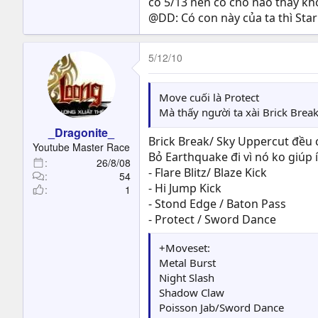
có 5/13 nên có chỗ nào thấy khô
@DD: Có con này của ta thì Sta
5/12/10
Move cuối là Protect
Mà thấy người ta xài Brick Break
_Dragonite_
Brick Break/ Sky Uppercut đều 
Youtube Master Race
Bỏ Earthquake đi vì nó ko giúp í
26/8/08
- Flare Blitz/ Blaze Kick
54
- Hi Jump Kick
1
- Stond Edge / Baton Pass
- Protect / Sword Dance
+Moveset:
Metal Burst
Night Slash
Shadow Claw
Poisson Jab/Sword Dance