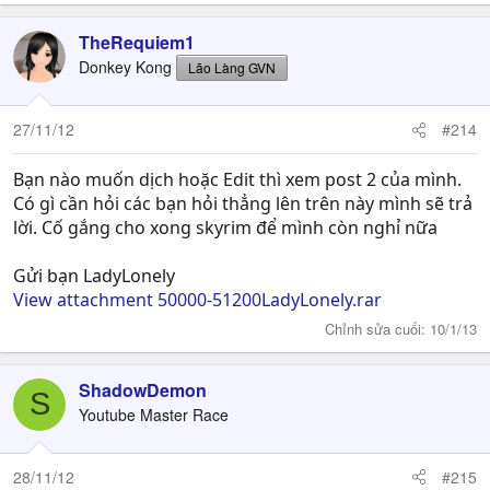
TheRequiem1
Donkey Kong
Lão Làng GVN
27/11/12
#214
Bạn nào muốn dịch hoặc Edit thì xem post 2 của mình.
Có gì cần hỏi các bạn hỏi thẳng lên trên này mình sẽ trả
lời. Cố gắng cho xong skyrim để mình còn nghỉ nữa
Gửi bạn LadyLonely
View attachment 50000-51200LadyLonely.rar
Chỉnh sửa cuối:
10/1/13
ShadowDemon
S
Youtube Master Race
28/11/12
#215