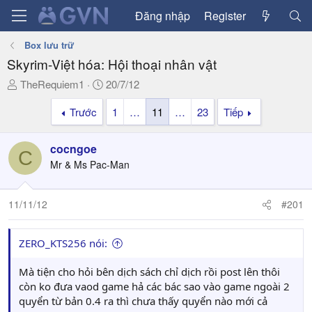
Đăng nhập
Register
Box lưu trữ
Skyrim-Việt hóa: Hội thoại nhân vật
T
N
TheRequiem1
20/7/12
h
g
Trước
1
…
11
…
23
Tiếp
r
à
e
y
a
g
cocngoe
C
d
ử
Mr & Ms Pac-Man
s
i
t
a
11/11/12
#201
r
t
ZERO_KTS256 nói:
e
r
Mà tiện cho hỏi bên dịch sách chỉ dịch rồi post lên thôi
còn ko đưa vaod game hả các bác sao vào game ngoài 2
quyển từ bản 0.4 ra thì chưa thấy quyển nào mới cả