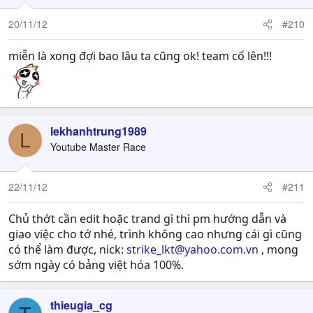
20/11/12
#210
miễn là xong đợi bao lâu ta cũng ok! team cố lên!!!
lekhanhtrung1989
L
Youtube Master Race
22/11/12
#211
Chủ thớt cần edit hoặc trand gì thì pm hướng dẫn và
giao việc cho tớ nhé, trình không cao nhưng cái gì cũng
có thể làm được, nick:
strike_lkt@yahoo.com.vn
, mong
sớm ngày có bảng việt hóa 100%.
thieugia_cg