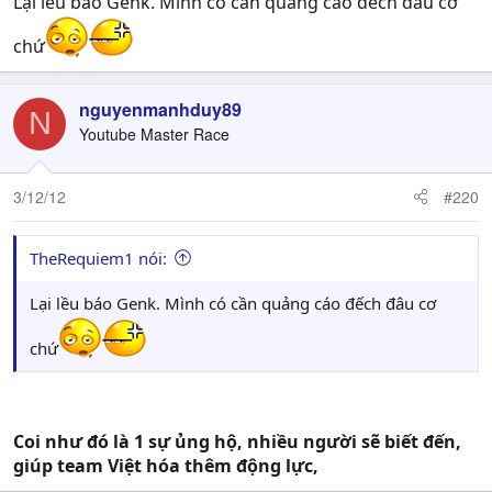
Lại lều báo Genk. Mình có cần quảng cáo đếch đâu cơ
chứ
nguyenmanhduy89
N
Youtube Master Race
3/12/12
#220
TheRequiem1 nói:
Lại lều báo Genk. Mình có cần quảng cáo đếch đâu cơ
chứ
Coi như đó là 1 sự ủng hộ, nhiều người sẽ biết đến,
giúp team Việt hóa thêm động lực,