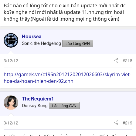
Bác nào có lòng tốt cho e xin bản update mới nhất đc
ko?e nghe nói mới nhất là update 11.nhưng tìm hoài
không thấy.(Ngoài lề tid ,mong mọi ng thông cảm)
Hoursea
Sonic the Hedgehog
Lão Làng GVN
3/12/12
#218
http://gamek.vn/c195n20121202012026603/skyrim-viet-
hoa-da-hoan-thien-den-92.chn
TheRequiem1
Donkey Kong
Lão Làng GVN
3/12/12
#219