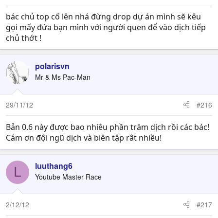
bác chủ top cố lên nhá đừng drop dự án mình sẽ kêu
gọi mấy đứa bạn mình với người quen để vào dịch tiếp
chủ thớt !
polarisvn
Mr & Ms Pac-Man
29/11/12
#216
Bản 0.6 này được bao nhiêu phần trăm dịch rồi các bác!
Cám ơn đội ngũ dịch và biên tập rât nhiều!
luuthang6
L
Youtube Master Race
2/12/12
#217