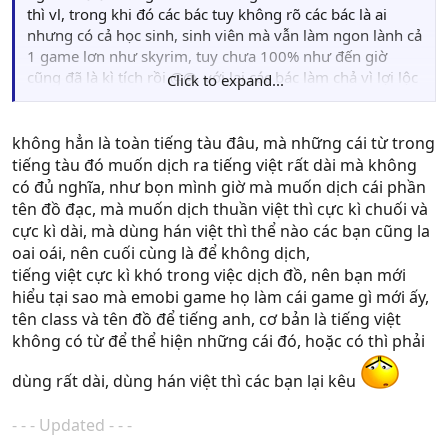
thì vl, trong khi đó các bác tuy không rõ các bác là ai
nhưng có cả học sinh, sinh viên mà vẫn làm ngon lành cả
1 game lơn như skyrim, tuy chưa 100% như đến giờ
cũng đã là kì tích rồi @@, với lại các bác làm chả vì lợi lộc
Click to expand...
gì mà làm xong chắc cũng chán luôn game là vừa ^^, và
mình ước ao 1 ngày nào đó việt nam ta sẽ có 1 hội
chuyên việt hóa game offline không chỉ phần chữ mà còn
không hẳn là toàn tiếng tàu đâu, mà những cái từ trong
lồng cả tiếng mới hay haha ^^, tóm lại nếu có gì các bác
tiếng tàu đó muốn dịch ra tiếng việt rất dài mà không
chỉ e, e giúp một tay, tai năng tuy *** có nhưng đc cái
có đủ nghĩa, như bọn mình giờ mà muốn dịch cái phần
nhiệt tình thôi ^^
tên đồ đạc, mà muốn dịch thuần việt thì cực kì chuối và
cực kì dài, mà dùng hán việt thì thể nào các bạn cũng la
oai oái, nên cuối cùng là để không dịch,
tiếng việt cực kì khó trong việc dịch đồ, nên bạn mới
hiểu tại sao mà emobi game họ làm cái game gì mới ấy,
tên class và tên đồ để tiếng anh, cơ bản là tiếng việt
không có từ để thể hiện những cái đó, hoặc có thì phải
dùng rất dài, dùng hán việt thì các bạn lại kêu
- - - Updated - - -