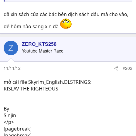
đã xin sách của các bác bên dịch sách đâu mà cho vào,
để hôm nào sang xin đã
ZERO_KTS256
Z
Youtube Master Race
11/11/12
#202
mở cái file Skyrim_English.DLSTRINGS:
RISLAV THE RIGHTEOUS
By
Sinjin
</p>
[pagebreak]
[pagebreak]