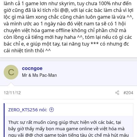
lành cả 1 game lơn như skyrim, tuy chưa 100% như đến
giờ cũng đã là kì tích rồi @@, với lại các bác làm chả vì lợi
lộc gì mà làm xong chắc cũng chán luôn game là vừa ^^,
và mình ước ao 1 ngày nào đó việt nam ta sẽ có 1 hội
chuyên việt hóa game offline không chỉ phần chữ mà
còn lồng cả tiếng mới hay haha ^^, tóm lại nếu có gì các
bác chỉ e, e giúp một tay, tai năng tuy *** có nhưng đc
cái nhiệt tình thôi ^^
cocngoe
C
Mr & Ms Pac-Man
12/11/12
#204
ZERO_KTS256 nói:
Thực sự rất muốn cùng giúp thực hiện với các bác, tại
bây giờ thấy mấy bọn mua game online về việt hóa mà
ngu vãi @@ chơi game toàn tiếng tàu ức chế mà hút máu