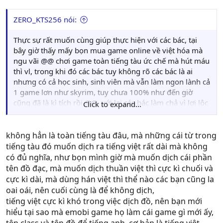
ZERO_KTS256 nói:
Thực sự rất muốn cùng giúp thực hiện với các bác, tại
bây giờ thấy mấy bọn mua game online về việt hóa mà
ngu vãi @@ chơi game toàn tiếng tàu ức chế mà hút máu
thì vl, trong khi đó các bác tuy không rõ các bác là ai
nhưng có cả học sinh, sinh viên mà vẫn làm ngon lành cả
1 game lơn như skyrim, tuy chưa 100% như đến giờ
cũng đã là kì tích rồi @@, với lại các bác làm chả vì lợi lộc
Click to expand...
gì mà làm xong chắc cũng chán luôn game là vừa ^^, và
mình ước ao 1 ngày nào đó việt nam ta sẽ có 1 hội
chuyên việt hóa game offline không chỉ phần chữ mà còn
không hẳn là toàn tiếng tàu đâu, mà những cái từ trong
lồng cả tiếng mới hay haha ^^, tóm lại nếu có gì các bác
tiếng tàu đó muốn dịch ra tiếng việt rất dài mà không
chỉ e, e giúp một tay, tai năng tuy *** có nhưng đc cái
có đủ nghĩa, như bọn mình giờ mà muốn dịch cái phần
nhiệt tình thôi ^^
tên đồ đạc, mà muốn dịch thuần việt thì cực kì chuối và
cực kì dài, mà dùng hán việt thì thể nào các bạn cũng la
oai oái, nên cuối cùng là để không dịch,
tiếng việt cực kì khó trong việc dịch đồ, nên bạn mới
hiểu tại sao mà emobi game họ làm cái game gì mới ấy,