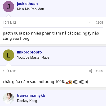
jackiethuan
J
Mr & Ms Pac-Man
15/11/12
#208
pacth 06 là bao nhiêu phần trăm hả các bác, ngày nào
cũng vào hóng
linkpropropro
L
Youtube Master Race
19/11/12
#209
chắc giữa năm sau mới xong 100%
)))))))))))))
tranvannamykb
Donkey Kong