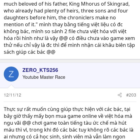
much beloved of his father, King Mhorus of Skingrad,
who already had plenty of heirs, three sons and four
daughters before him, the chroniclers make no
mention of it." mình thay bằng tiếng việt liệu có đc
không bác, mình so sánh 2 file chưa việt hóa với việt
hóa rồi hình như là vậy @@ có điều chưa vào game xem
thử nếu chỉ vậy là đc thì để mình nhận cái khâu biên tập
sách giúp các bác @@
ZERO_KTS256
Z
Youtube Master Race
12/11/12
#203
Thực sự rất muốn cùng giúp thực hiện với các bác, tại
bây giờ thấy mấy bọn mua game online về việt hóa mà
ngu vãi @@ chơi game toàn tiếng tàu ức chế mà hút
máu thì vl, trong khi đó các bác tuy không rõ các bác là
ai nhưng có cả học sinh, sinh viên mà vẫn làm ngon