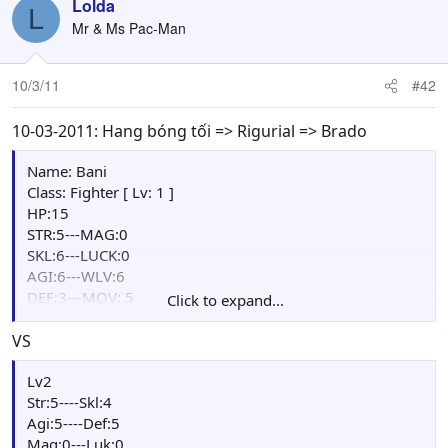
Lolda
L
Mr & Ms Pac-Man
10/3/11
#42
10-03-2011: Hang bóng tối => Rigurial => Brado
Name: Bani
Class: Fighter [ Lv: 1 ]
HP:15
STR:5---MAG:0
SKL:6---LUCK:0
AGI:6---WLV:6
DEF:3---MOV: 5
Click to expand...
S.Skill: Sword Mastery(Lv>4), Counter(Lv>9),
Light(Lv>14), Duel(Lv>19), Double Strike(Lv>29)
VS
H.Skill: Challenge
Weapon: Scimitar(33/33), Killer Blade(24/24)
Lv2
Str:5----Skl:4
Agi:5----Def:5
Mag:0---Luk:0