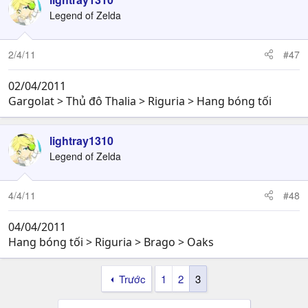
Legend of Zelda
2/4/11
#47
02/04/2011
Gargolat > Thủ đô Thalia > Riguria > Hang bóng tối
lightray1310
Legend of Zelda
4/4/11
#48
04/04/2011
Hang bóng tối > Riguria > Brago > Oaks
Trước
1
2
3