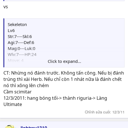
Guild: [RWelt] Ngự lâm quân Welt
Friends:
vs
Status
HP : 16/16
STR: 7---MAG: 0
Sekeleton
SKL: 6---LUCK: 0
Lv6
AGI: 7+1---WLV : 3
Str:7----Skl:6
DEF: 3+1---MOV: 5
Agi:7----Def:6
EXP: 15
Mag:0---Luk:0
Points: 02
Wlv:7----HP:24
Weapon : Iron Sword(30/50), Sl.Sword(46/46),
Move: 4
Click to expand...
Scimitar(29/33)
Weapon: Steel Sword
Item: Fruit(2), herb(5)
CT: Nhừng nó đánh trước. Không tấn công. Nếu bị đánh
trúng thì xài Herb. Nếu chỉ còn 1 nhát nữa là đánh chết
nó thì xông lên chém
Cầm scimitar
12/3/2011: hang bóng tối-> thành riguria-> Làng
Ultimate
Chỉnh sửa cuối:
12/3/11
lightray1310