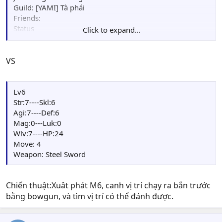
Guild: [YAMI] Tà phái
Friends:
Status
Click to expand...
HP : 17/17
Str: 8---Mag: 0
Skl: 7---Luck: 0
VS
Agi: 7---WLV: 6
Def: 8---Mov: 4
EXP: 49
Lv6
Points: 00
Str:7----Skl:6
Weapon : Gunbow(36/44)
Agi:7----Def:6
Item: Herb(2)
Mag:0---Luk:0
Quest Item:
Wlv:7----HP:24
Skill: Double Strike
Move: 4
Card: Orge card (5), Dark Mage(1)
Weapon: Steel Sword
Chiến thuật:Xuât phát M6, canh vị trí chạy ra bắn trước
bằng bowgun, và tìm vị trí có thể đánh được.