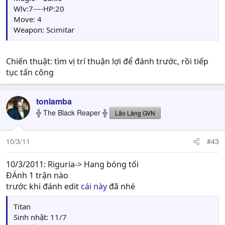
Wlv:7----HP:20
Move: 4
Weapon: Scimitar
Chiến thuật: tìm vị trí thuận lợi để đánh trước, rồi tiếp
tục tấn công
tonlamba
╬ The Black Reaper ╬
Lão Làng GVN
10/3/11
#43
10/3/2011: Riguria-> Hang bóng tối
ĐÁnh 1 trận nào
trước khi đánh edit
cái này
đã nhé
Titan
Sinh nhật: 11/7