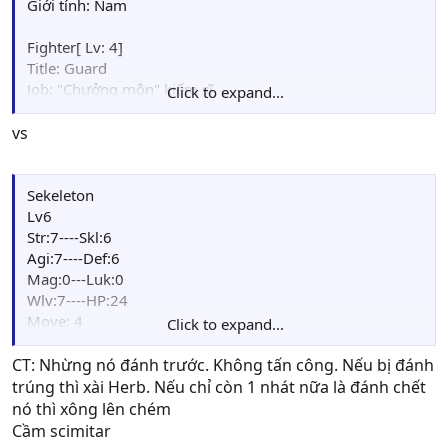
Giới tính: Nam
Fighter[ Lv: 4]
Title: Guard
Job: "Chưởng môn" kiếm sĩ
Click to expand...
Guild: [RWelt] Ngự lâm quân Welt
Friends:
vs
Status
HP : 16/16
STR: 7---MAG: 0
Sekeleton
SKL: 6---LUCK: 0
Lv6
AGI: 7+1---WLV : 3
Str:7----Skl:6
DEF: 3+1---MOV: 5
Agi:7----Def:6
EXP: 15
Mag:0---Luk:0
Points: 02
Wlv:7----HP:24
Weapon : Iron Sword(30/50), Sl.Sword(46/46),
Move: 4
Click to expand...
Scimitar(29/33)
Weapon: Steel Sword
Item: Fruit(2), herb(5)
CT: Nhừng nó đánh trước. Không tấn công. Nếu bị đánh
trúng thì xài Herb. Nếu chỉ còn 1 nhát nữa là đánh chết
nó thì xông lên chém
Cầm scimitar