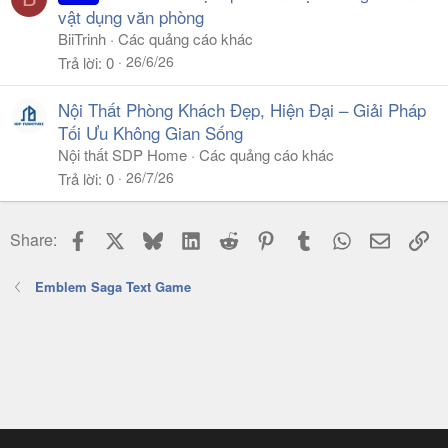
vật dụng văn phòng
BiiTrinh
Các quảng cáo khác
26/6/26
Trả lời
0
Nội Thất Phòng Khách Đẹp, Hiện Đại – Giải Pháp
Tối Ưu Không Gian Sống
Nội thất SDP Home
Các quảng cáo khác
26/7/26
Trả lời
0
Facebook
X
Bluesky
LinkedIn
Reddit
Pinterest
Tumblr
WhatsApp
Email
Li
Share:
Emblem Saga Text Game