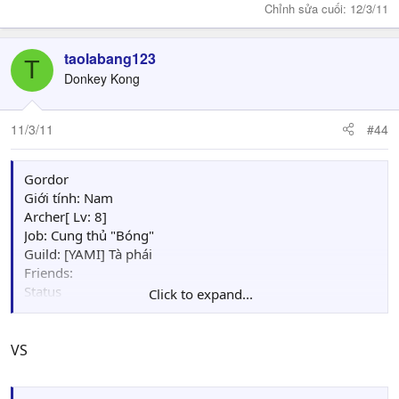
Chỉnh sửa cuối:
12/3/11
taolabang123
T
Donkey Kong
11/3/11
#44
Gordor
Giới tính: Nam
Archer[ Lv: 8]
Job: Cung thủ "Bóng"
Guild: [YAMI] Tà phái
Friends:
Status
Click to expand...
HP : 17/17
Str: 8---Mag: 0
Skl: 7---Luck: 0
VS
Agi: 7---WLV: 6
Def: 8---Mov: 4