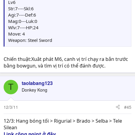
EXP: 49
Lv6
Points: 00
Str:7----Skl:6
Weapon : Gunbow(36/44)
Agi:7----Def:6
Item: Herb(2)
Mag:0---Luk:0
Quest Item:
Wlv:7----HP:24
Skill: Double Strike
Move: 4
Card: Orge card (5), Dark Mage(1)
Weapon: Steel Sword
Chiến thuật:Xuât phát M6, canh vị trí chạy ra bắn trước
bằng bowgun, và tìm vị trí có thể đánh được.
taolabang123
T
Donkey Kong
12/3/11
#45
12/3: Hang bóng tối > Rigurial > Brado > Selba > Tele
Silean
Link cộng point ở đây