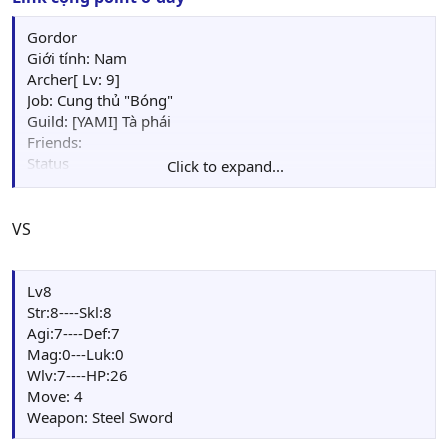
Gordor
Giới tính: Nam
Archer[ Lv: 9]
Job: Cung thủ "Bóng"
Guild: [YAMI] Tà phái
Friends:
Status
Click to expand...
HP : 17/17
Str: 9---Mag: 0
Skl: 7---Luck: 0
VS
Agi: 7---WLV: 7
Def: 8---Mov: 4
EXP: 49
Lv8
Points: 00
Str:8----Skl:8
Weapon : Gunbow(36/44)
Agi:7----Def:7
Item: Herb(2)
Mag:0---Luk:0
Quest Item:
Wlv:7----HP:26
Skill: Double Strike
Move: 4
Card: Orge card (5), Dark Mage(1)
Weapon: Steel Sword