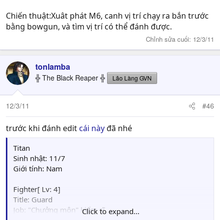
Chiến thuật:Xuât phát M6, canh vị trí chạy ra bắn trước
bằng bowgun, và tìm vị trí có thể đánh được.
Chỉnh sửa cuối:
12/3/11
tonlamba
╬ The Black Reaper ╬
Lão Làng GVN
12/3/11
#46
trước khi đánh edit
cái này
đã nhé
Titan
Sinh nhật: 11/7
Giới tính: Nam
Fighter[ Lv: 4]
Title: Guard
Job: "Chưởng môn" kiếm sĩ
Click to expand...