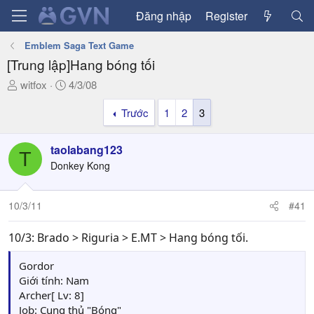
Đăng nhập
Register
Emblem Saga Text Game
[Trung lập]Hang bóng tối
T
N
witfox
4/3/08
h
g
Trước
1
2
3
r
à
e
y
a
g
taolabang123
T
d
ử
Donkey Kong
s
i
t
a
10/3/11
#41
r
t
10/3: Brado > Riguria > E.MT > Hang bóng tối.
e
r
Gordor
Giới tính: Nam
Archer[ Lv: 8]
Job: Cung thủ "Bóng"