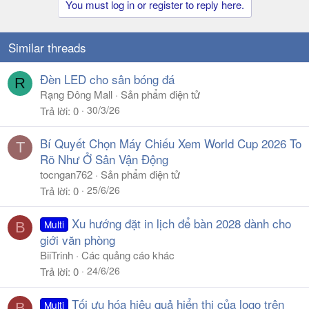
You must log in or register to reply here.
Similar threads
Đèn LED cho sân bóng đá
R
Rạng Đông Mall
Sản phẩm điện tử
30/3/26
Trả lời
0
Bí Quyết Chọn Máy Chiếu Xem World Cup 2026 To
T
Rõ Như Ở Sân Vận Động
tocngan762
Sản phẩm điện tử
25/6/26
Trả lời
0
Xu hướng đặt in lịch để bàn 2028 dành cho
Multi
B
giới văn phòng
BiiTrinh
Các quảng cáo khác
24/6/26
Trả lời
0
Tối ưu hóa hiệu quả hiển thị của logo trên
Multi
B