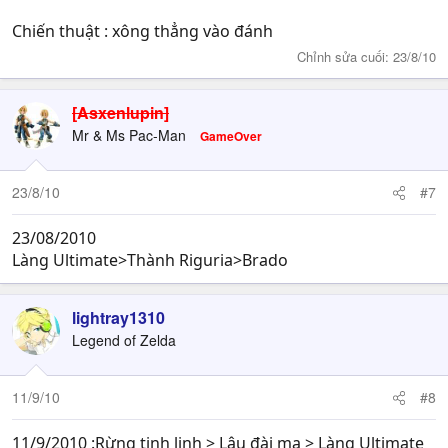
Chiến thuật : xông thẳng vào đánh
Chỉnh sửa cuối:
23/8/10
[Asxenlupin]
Mr & Ms Pac-Man
GameOver
23/8/10
#7
23/08/2010
Làng Ultimate>Thành Riguria>Brado
lightray1310
Legend of Zelda
11/9/10
#8
11/9/2010 :Rừng tinh linh > Lâu đài ma > Làng Ultimate