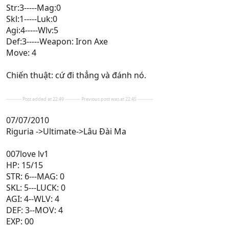
Str:3-----Mag:0
Skl:1-----Luk:0
Agi:4-----Wlv:5
Def:3-----Weapon: Iron Axe
Move: 4
Chiến thuật: cứ đi thẳng và đánh nó.
---------- Post added at 22:49 ---------- Previous post was at 22:45 ----------
07/07/2010
Riguria ->Ultimate->Lâu Đài Ma
007love lv1
HP: 15/15
STR: 6---MAG: 0
SKL: 5---LUCK: 0
AGI: 4--WLV: 4
DEF: 3--MOV: 4
EXP: 00