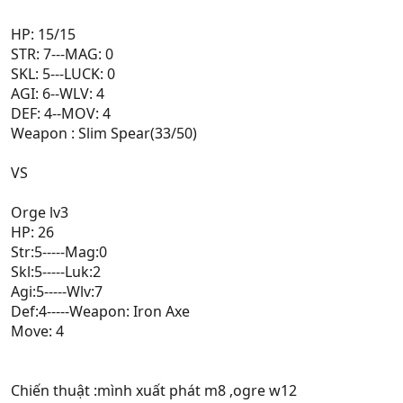
HP: 15/15
STR: 7---MAG: 0
SKL: 5---LUCK: 0
AGI: 6--WLV: 4
DEF: 4--MOV: 4
Weapon : Slim Spear(33/50)
VS
Orge lv3
HP: 26
Str:5-----Mag:0
Skl:5-----Luk:2
Agi:5-----Wlv:7
Def:4-----Weapon: Iron Axe
Move: 4
Chiến thuật :mình xuất phát m8 ,ogre w12