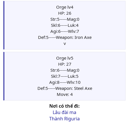
Orge lv4
HP: 26
Str:5-----Mag:0
Skl:6-----Luk:4
Agi:6-----Wlv:7
Def:5-----Weapon: Iron Axe
v
Orge lv5
HP: 27
Str:6-----Mag:0
Skl:7-----Luk:5
Agi:8-----Wlv:10
Def:5-----Weapon: Steel Axe
Move: 4
Nơi có thể đi:
Lâu đài ma
Thành Riguria