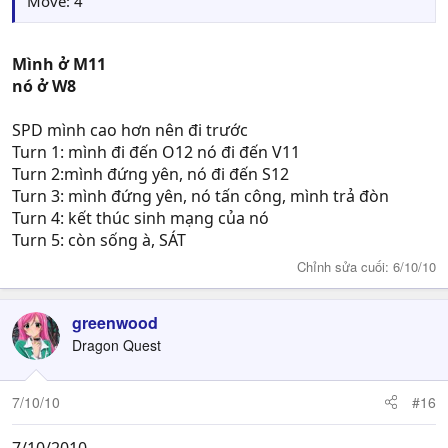
Move: 4
Mình ở M11
nó ở W8
SPD mình cao hơn nên đi trước
Turn 1: mình đi đến O12 nó đi đến V11
Turn 2:mình đứng yên, nó đi đến S12
Turn 3: mình đứng yên, nó tấn công, mình trả đòn
Turn 4: kết thúc sinh mạng của nó
Turn 5: còn sống à, SÁT
Chỉnh sửa cuối:
6/10/10
greenwood
Dragon Quest
7/10/10
#16
7/10/2010