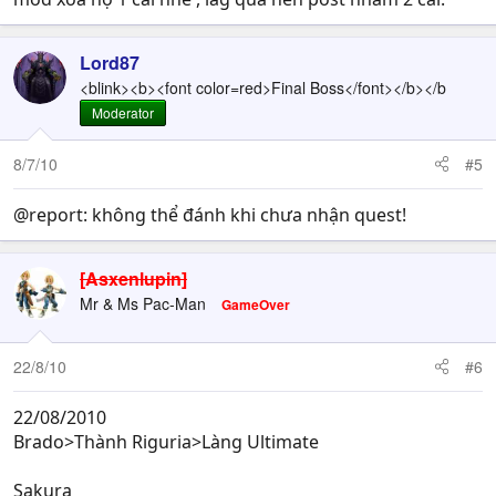
Lord87
<blink><b><font color=red>Final Boss</font></b></b
Moderator
8/7/10
#5
@report: không thể đánh khi chưa nhận quest!
[Asxenlupin]
Mr & Ms Pac-Man
GameOver
22/8/10
#6
22/08/2010
Brado>Thành Riguria>Làng Ultimate
Sakura