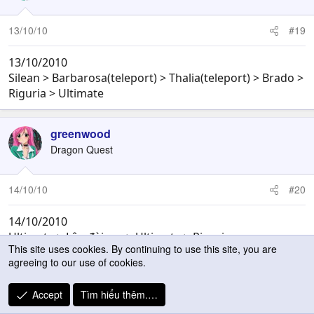
13/10/10
#19
13/10/2010
Silean > Barbarosa(teleport) > Thalia(teleport) > Brado >
Riguria > Ultimate
greenwood
Dragon Quest
14/10/10
#20
14/10/2010
Ultimate > Lâu đài ma > Ultimate > Riguria
This site uses cookies. By continuing to use this site, you are
agreeing to our use of cookies.
1
2
3
Tiếp
Accept
Tìm hiểu thêm.…
You must log in or register to reply here.