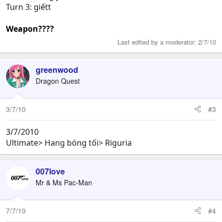
Str:3-----Mag:0
Turn 3: giếtt
Skl:1-----Luk:0
Agi:4-----Wlv:5
Weapon????
Def:3-----Weapon: Iron Axe
Last edited by a moderator:
2/7/10
Move: 4
greenwood
Dragon Quest
3/7/10
#3
3/7/2010
Ultimate> Hang bóng tối> Riguria
007love
Mr & Ms Pac-Man
7/7/10
#4