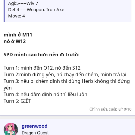
Agi:5-----Wlv:7
Def:4-----Weapon: Iron Axe
Move: 4
mình ở M11
nó ở W12
SPD mình cao hơn nên đi trước
Turn 1: mình đến O12, nó đến S12
Turn 2:mình đứng yên, nó chạy đến chém, mình trả lại
Turn 3: nếu bị chém dính thì dùng Herb không thì đứng
yên
Turn 4: nếu đâm dính nó thì liều luôn
Turn 5: GIẾT
Chỉnh sửa cuối:
8/10/10
greenwood
Dragon Quest