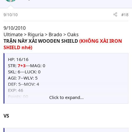
9/10/10
#18
9/10/2010
Ultimate > Riguria > Brado > Oaks
TRẬN NÀY XÀI WOODEN SHIELD
(KHÔNG XÀI IRON
SHIELD nhé)
HP: 16/16
STR:
7+3
---MAG: 0
SKL: 6---LUCK: 0
AGI: 7--WLV: 5
DEF: 5--MOV: 4
EXP: 46
Points: 00
Click to expand...
Weapon : Iron Spear[+3AGI,+2WLV](60/60), Iron
Spear(16/60)
Item: Herb(6), W.Shield(1)
VS
Skill:
Card: Orge(1)