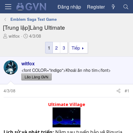
Đăng nhập
Register
Emblem Saga Text Game
[Trung lập]Làng Ultimate
T
N
witfox
4/3/08
h
g
1
2
3
Tiếp
r
à
e
y
a
g
witfox
d
ử
<font COLOR="indigo">Khoái ăn nho tím</font>
s
i
Lão Làng GVN
t
a
4/3/08
#1
r
t
e
Ultimate Village
r
Lịch sử và phát triển:
Nằm sau tuyến bảo vệ Riguria,