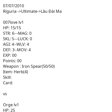
07/07/2010
Riguria ->Ultimate->Lâu Đài Ma
007love lv1
HP: 15/15
STR: 6---MAG: 0
SKL: 5---LUCK: 0
AGI: 4--WLV: 4
DEF: 3--MOV: 4
EXP: 00
Points: 00
Weapon : Iron Spear(50/50)
Item: Herb(4)
Skill:
Card:
vs
Orge lv1
HP: 25