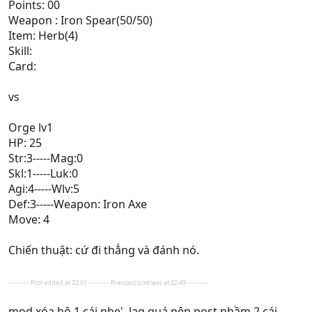
Points: 00
Weapon : Iron Spear(50/50)
Item: Herb(4)
Skill:
Card:
vs
Orge lv1
HP: 25
Str:3-----Mag:0
Skl:1-----Luk:0
Agi:4-----Wlv:5
Def:3-----Weapon: Iron Axe
Move: 4
Chiến thuật: cứ đi thẳng và đánh nó.
---------- Post added at 22:51 ---------- Previous post was at 22:49 ----------
mod xóa hộ 1 cái nhe', lag quá nên post nhầm 2 cái.