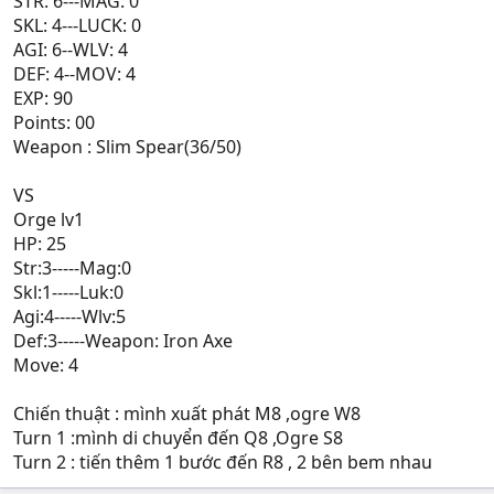
STR: 6---MAG: 0
SKL: 4---LUCK: 0
AGI: 6--WLV: 4
DEF: 4--MOV: 4
EXP: 90
Points: 00
Weapon : Slim Spear(36/50)
VS
Orge lv1
HP: 25
Str:3-----Mag:0
Skl:1-----Luk:0
Agi:4-----Wlv:5
Def:3-----Weapon: Iron Axe
Move: 4
Chiến thuật : mình xuất phát M8 ,ogre W8
Turn 1 :mình di chuyển đến Q8 ,Ogre S8
Turn 2 : tiến thêm 1 bước đến R8 , 2 bên bem nhau