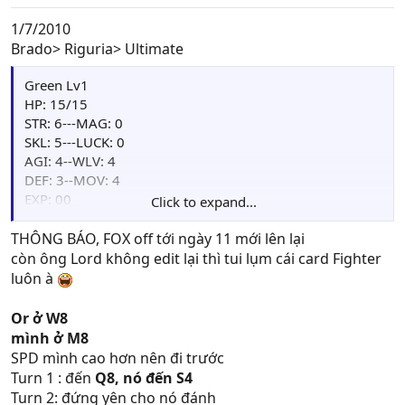
1/7/2010
Brado> Riguria> Ultimate
Green Lv1
HP: 15/15
STR: 6---MAG: 0
SKL: 5---LUCK: 0
AGI: 4--WLV: 4
DEF: 3--MOV: 4
EXP: 00
Click to expand...
Points: 00
Weapon : Iron Spear[
+3AGI]
(50/50)
THÔNG BÁO, FOX off tới ngày 11 mới lên lại
Item: Herb(4)
còn ông Lord không edit lại thì tui lụm cái card Fighter
Skill:
luôn à
Card: Fighter(1)
Or ở W8
VS
mình ở M8
SPD mình cao hơn nên đi trước
Orge lv1
Turn 1 : đến
Q8, nó đến S4
HP: 25
Turn 2: đứng yên cho nó đánh