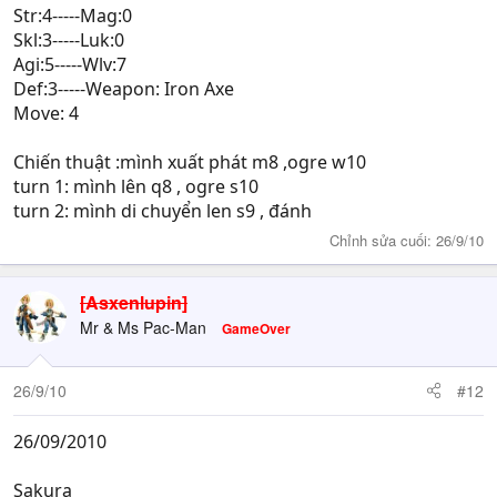
Str:4-----Mag:0
Skl:3-----Luk:0
Agi:5-----Wlv:7
Def:3-----Weapon: Iron Axe
Move: 4
Chiến thuật :mình xuất phát m8 ,ogre w10
turn 1: mình lên q8 , ogre s10
turn 2: mình di chuyển len s9 , đánh
Chỉnh sửa cuối:
26/9/10
[Asxenlupin]
Mr & Ms Pac-Man
GameOver
26/9/10
#12
26/09/2010
Sakura