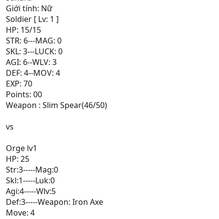
Giới tính: Nữ
Soldier [ Lv: 1 ]
HP: 15/15
STR: 6---MAG: 0
SKL: 3---LUCK: 0
AGI: 6--WLV: 3
DEF: 4--MOV: 4
EXP: 70
Points: 00
Weapon : Slim Spear(46/50)
vs
Orge lv1
HP: 25
Str:3-----Mag:0
Skl:1-----Luk:0
Agi:4-----Wlv:5
Def:3-----Weapon: Iron Axe
Move: 4