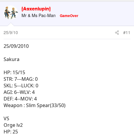
[Asxenlupin]
Mr & Ms Pac-Man
GameOver
25/9/10
#11
25/09/2010
Sakura
HP: 15/15
STR: 7---MAG: 0
SKL: 5---LUCK: 0
AGI: 6--WLV: 4
DEF: 4--MOV: 4
Weapon : Slim Spear(33/50)
VS
Orge lv2
HP: 25