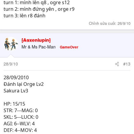
turn 1: mình lên q8 , ogre s12
turn 2: mình đứng yên , orge r9
turn 3: lên r8 đánh
Chỉnh sửa cuối:
26/9/10
[Asxenlupin]
Mr & Ms Pac-Man
GameOver
28/9/10
#13
28/09/2010
Đánh lại Orge Lv2
Sakura Lv3
HP: 15/15
STR: 7---MAG: 0
SKL: 5---LUCK: 0
AGI: 6--WLV: 4
DEF: 4--MOV: 4