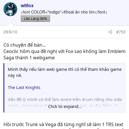
witfox
<font COLOR="indigo">Khoái ăn nho tím</font>
Lão Làng GVN
29/6/10
#753
Có chuyện để bàn...
Ceoclic hôm qua đề nghị với Fox sao không làm Emblem
Saga thành 1 webgame
Mình thấy nếu làm web game thì có thể tham khảo game
này nè.
The Last Knights
Vấn đề Q mình có thể làm event trên 4rum riêng cho side
quest, dựng bảng thông báo side Quest, có địa điểm cố
Click to expand...
định và thời gian cụ thể chả hạn, còn main Quest không
đổi thì có thể giữ nguyên.
Hồi trước Trunk và Vega đã từng nghĩ sẽ làm 1 TRS text