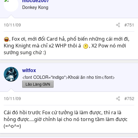
mocde2007
Donkey Kong
10/11/09
#751
, Fox ơi, mới đổi Card hả, phổ biến những cái mới đi,
King Knight mà chỉ x2 WHP thôi á
, X2 Pow nó mới
sướng sung chứ :)
witfox
<font COLOR="indigo">Khoái ăn nho tím</font>
Lão Làng GVN
10/11/09
#752
Cái đó hồi trước Fox cứ tưởng là làm được, thì ra là
hỏng được....giờ chỉnh lại cho nó torng tầm làm được
(=^o^=)