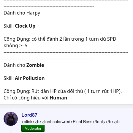
-------------------------------------------------------------
Dành cho Harpy
Skill:
Clock Up
Công Dụng: có thể đánh 2 lần trong 1 turn dù SPD
không >=5
------------------------------------------------------------------------------------
-------------------------------------------------------------
Dành cho
Zombie
Skill:
Air Pollution
Công Dụng: Rút dần HP của đối thủ ( 1 turn rút 1HP).
Chỉ có công hiệu với
Human
Lord87
<blink><b><font color=red>Final Boss</font></b></b
Moderator