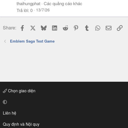
thaihungphat
Các quảng cáo khác
13/7/26
Trả lời
0
Facebook
X
Bluesky
LinkedIn
Reddit
Pinterest
Tumblr
WhatsApp
Email
Li
Share:
Emblem Saga Text Game
Chọn giao diện
Liên hệ
Quy định và Nội quy