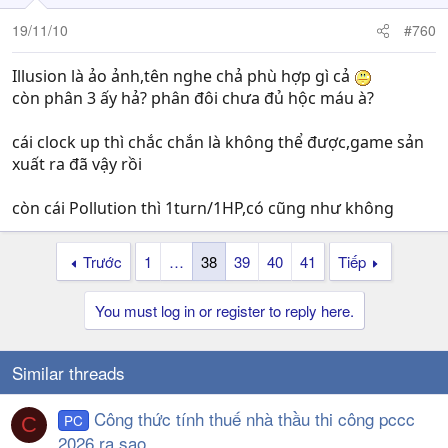
19/11/10
#760
Illusion là ảo ảnh,tên nghe chả phù hợp gì cả
còn phân 3 ấy hả? phân đôi chưa đủ hộc máu à?
cái clock up thì chắc chắn là không thể được,game sản
xuất ra đã vậy rồi
còn cái Pollution thì 1turn/1HP,có cũng như không
Trước
1
…
38
39
40
41
Tiếp
You must log in or register to reply here.
Similar threads
Công thức tính thuế nhà thầu thi công pccc
PC
C
2026 ra sao