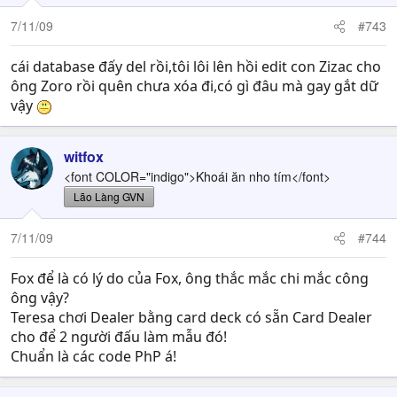
7/11/09
#743
cái database đấy del rồi,tôi lôi lên hồi edit con Zizac cho
ông Zoro rồi quên chưa xóa đi,có gì đâu mà gay gắt dữ
vậy
witfox
<font COLOR="indigo">Khoái ăn nho tím</font>
Lão Làng GVN
7/11/09
#744
Fox để là có lý do của Fox, ông thắc mắc chi mắc công
ông vậy?
Teresa chơi Dealer bằng card deck có sẵn Card Dealer
cho để 2 người đấu làm mẫu đó!
Chuẩn là các code PhP á!