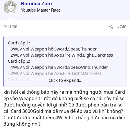
Roronoa Zoro
Youtube Master Race
9/11/09
#745
Card cấp 1:
+3WLV với Weapon hệ Sword,Spear,Thunder
+2WLV với Weapon hệ Axe,Fire,Wind,Light,Darkness
Card cấp 2:
+4WLV với Weapon hệ Sword,Spear,Wind,Thunder
+3WLV với Weapon hệ Axe,Fire,Light,Darkness
Card cấp 3:
Click to expand...
+4WLV với các hệ Weapon
Card cấp 4:
xin hỏi cái thông báo này ra mà những người mua Card
+4WLV với các hệ Weapon (ngoại trừ Card King
ép vào Weapon trước đó không biết sẽ có cái này thì sẽ
Knight,Empress và Dark Lord +2WLV
được hưởng quyền lợi gì nhỉ? Có được phép bán trả lại
Card cấp 5:
cái Card 3000Gold mà đã mua để ép vào vũ khí không?
+5WLV với các hệ Weapon
Chứ tự dưng mất thêm 4WLV thì chẳng đứa nào nó điên
đúng không nhỉ?