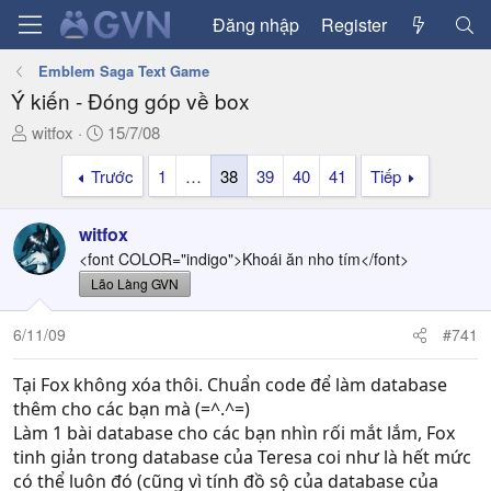
Đăng nhập
Register
Emblem Saga Text Game
Ý kiến - Đóng góp về box
T
N
witfox
15/7/08
h
g
Trước
1
…
38
39
40
41
Tiếp
r
à
e
y
a
g
witfox
d
ử
<font COLOR="indigo">Khoái ăn nho tím</font>
s
i
Lão Làng GVN
t
a
6/11/09
#741
r
t
Tại Fox không xóa thôi. Chuẩn code để làm database
e
r
thêm cho các bạn mà (=^.^=)
Làm 1 bài database cho các bạn nhìn rối mắt lắm, Fox
tinh giản trong database của Teresa coi như là hết mức
có thể luôn đó (cũng vì tính đồ sộ của database của