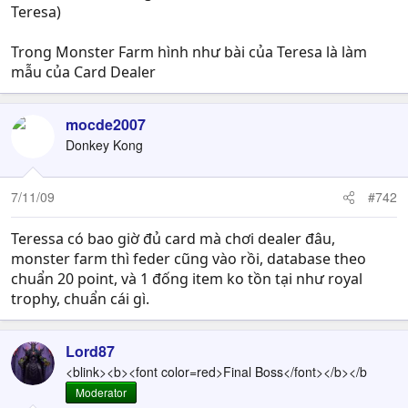
Teresa)
Trong Monster Farm hình như bài của Teresa là làm
mẫu của Card Dealer
mocde2007
Donkey Kong
7/11/09
#742
Teressa có bao giờ đủ card mà chơi dealer đâu,
monster farm thì feder cũng vào rồi, database theo
chuẩn 20 point, và 1 đống item ko tồn tại như royal
trophy, chuẩn cái gì.
Lord87
<blink><b><font color=red>Final Boss</font></b></b
Moderator