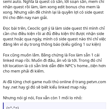
Nếu có thể làm cách tính thời gian như web game trên,
semi auto. Nghĩa là quest có sẵn, lời soạn sẵn, mem chỉ
cứ 20' là 1 tic, 1 tic 1 đơn vị hồi xxHP, lương nhận dc, và
nhận quest rồi làm, làm xong edit bonus cho mem là
hôi62 1 lượt move. Còn không có thể tham khảo cách di
xong. Nhưng vấn đề chính lại là quyền lợi có side quest
chuyển map của nó, mình thấy khá gần và hợp với
thì cho đến nay nan giải.
emblem saga...
Đọc bài trên, Ceoclic gợi ý là làm side quest thì mình chỉ
cần cho điều kiện rồi ai đủ điều kiện thì được nhận side
quest hoặc qua ngày, mình có side quest nào thì chỉ việc
đăng lên ví dụ trong thông báo (kiểu giống 1 sư kiện)
Fox cũng muôn lắm. Bằng chứng là Fox làm sẵn 1 cái
linked map rồi. Muốn đi đâu, ấn vô là tới. Trong đó chỉ
tới location là có sẵn link dẫn đến NPC's home...tiện hơn
cho mem phải đi kiếm.
Ai đã từng chơi game nuôi thú online ở trang petvn.com
hay .net hay gì đó sẽ biết kiểu linked map này.
Nhưng nói gì nói, Fox vẫn còn 1 mối lo nhỏ:
(=^.^=)