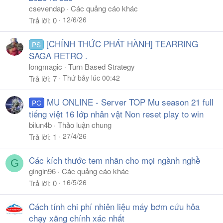
csevendap
Các quảng cáo khác
12/6/26
Trả lời
0
[CHÍNH THỨC PHÁT HÀNH] TEARRING
PS
SAGA RETRO .
longmagic
Turn Based Strategy
Thứ bảy lúc 00:42
Trả lời
7
MU ONLINE - Server TOP Mu season 21 full
PC
tiếng việt 16 lớp nhân vật Non reset play to win
bilun4b
Thảo luận chung
27/4/26
Trả lời
1
Các kích thước tem nhãn cho mọi ngành nghề
G
gingin96
Các quảng cáo khác
16/5/26
Trả lời
0
Cách tính chi phí nhiên liệu máy bơm cứu hỏa
chạy xăng chính xác nhất