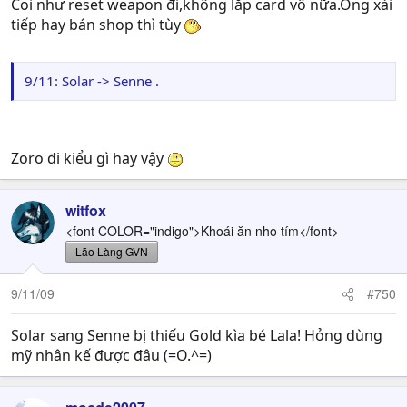
Coi như reset weapon đi,không lắp card vô nữa.Ông xài
tiếp hay bán shop thì tùy
9/11: Solar -> Senne .
Zoro đi kiểu gì hay vậy
witfox
<font COLOR="indigo">Khoái ăn nho tím</font>
Lão Làng GVN
9/11/09
#750
Solar sang Senne bị thiếu Gold kìa bé Lala! Hỏng dùng
mỹ nhân kế được đâu (=O.^=)