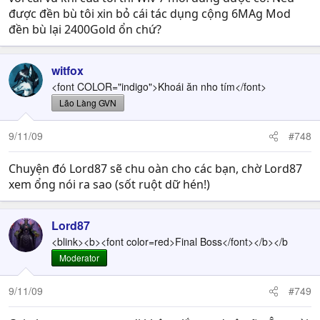
được đền bù tôi xin bỏ cái tác dụng cộng 6MAg Mod
đền bù lại 2400Gold ổn chứ?
witfox
<font COLOR="indigo">Khoái ăn nho tím</font>
Lão Làng GVN
9/11/09
#748
Chuyện đó Lord87 sẽ chu oàn cho các bạn, chờ Lord87
xem ổng nói ra sao (sốt ruột dữ hén!)
Lord87
<blink><b><font color=red>Final Boss</font></b></b
Moderator
9/11/09
#749