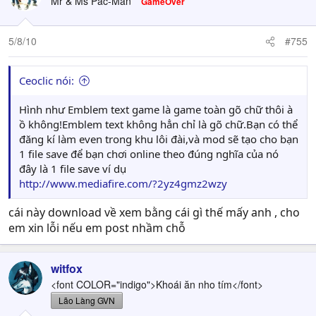
Mr & Ms Pac-Man
GameOver
bạn số thuốc, khỏi lên núi Rock mua thuốc. Bonus là số
tiền lý ra bạn phải chi để mua thuốc.
Vậy đó. Rồi còn vụ %friendly nữa, không phải cứ khen NP
5/8/10
#755
vài câu là có %friendly liền được. Công thức không được
vụ tăng %friendly này...
Ceoclic nói:
Hình như Emblem text game là game toàn gõ chữ thôi à
ồ không!Emblem text không hẳn chỉ là gõ chữ.Bạn có thể
đăng kí làm even trong khu lôi đài,và mod sẽ tạo cho bạn
1 file save để bạn chơi online theo đúng nghĩa của nó
đây là 1 file save ví dụ
http://www.mediafire.com/?2yz4gmz2wzy
cái này download về xem bằng cái gì thế mấy anh , cho
em xin lỗi nếu em post nhầm chỗ
witfox
<font COLOR="indigo">Khoái ăn nho tím</font>
Lão Làng GVN