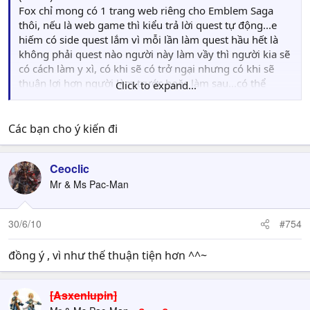
Fox chỉ mong có 1 trang web riêng cho Emblem Saga
thôi, nếu là web game thì kiểu trả lời quest tự động...e
hiếm có side quest lắm vì mỗi lần làm quest hầu hết là
không phải quest nào người này làm vầy thì người kia sẽ
có cách làm y xì, có khi sẽ có trở ngại nhưng có khi sẽ
thuận lợi hơn người làm trước hoặc làm sau...có thể
Click to expand...
quest này người làm trước sẽ có side quest nhưng người
làm sau không có, hoặc có khi người làm trước lại tạo
điều kiện để người làm sau có side quest...
Các bạn cho ý kiến đi
Vấn đề web game...Hay bạn thử dò la các bạn khác xem
sao (=O.^=)
Ceoclic
Riêng Fox, web game mà có thể bảo toàn side quest và
Mr & Ms Pac-Man
random giải quest thì Fox ok cái rụp liền!
30/6/10
#754
Để Fox nói qua 1 vụ side quest mà lúc nào cũng có thể
gặp (hên xui)
đồng ý , vì như thế thuận tiện hơn ^^~
Bạn làm quest mua thuốc. Bạn lên núi Rock mua thuốc,
lâu lâu ông trưởng làng sẽ sẵn dịp nhờ bạn mua thuốc
luôn, bonus là tiền boa của ổng. Người sau nếu hên sẽ có
[Asxenlupin]
thuận lợi là vì ông trưởng làng có dư thuốc, ổng sẽ cho