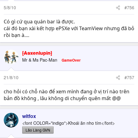
5/8/10
#756
Có gì cứ qua quán bar là được.
cái đó bạn xài kết hợp ePSXe với TeamView nhưng đã bỏ
rồi bạn à....
[Asxenlupin]
Mr & Ms Pac-Man
GameOver
21/8/10
#757
cho hỏi có chỗ nào để xem mình đang ở vị trí nào trên
bản đồ không , lâu không di chuyển quên mất @@
witfox
<font COLOR="indigo">Khoái ăn nho tím</font>
Lão Làng GVN