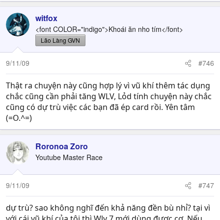
witfox
<font COLOR="indigo">Khoái ăn nho tím</font>
Lão Làng GVN
9/11/09
#746
Thật ra chuyện này cũng hợp lý vì vũ khí thêm tác dụng
chắc cũng cần phải tăng WLV, Lỏd tính chuyện này chắc
cũng có dự trù việc các bạn đã ép card rồi. Yên tâm
(=O.^=)
Roronoa Zoro
Youtube Master Race
9/11/09
#747
dự trù? sao không nghĩ đến khả năng đền bù nhỉ? tại vì
với cái vũ khí của tôi thì Wlv 7 mới dùng được cơ. Nếu