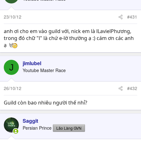
23/10/12
#431
anh ơi cho em vào guild với, nick em là lLavielPhương,
trong đó chữ "l" là chứ e-lờ thường ạ :) cám ơn các anh
ạ
jimlubel
J
Youtube Master Race
26/10/12
#432
Guild còn bao nhiêu người thế nhỉ?
Saggit
Persian Prince
Lão Làng GVN