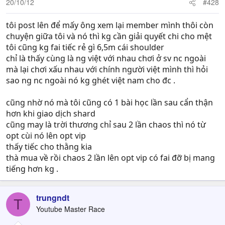
20/10/12
#428
tôi post lên để mấy ông xem lại member mình thôi còn
chuyện giữa tôi và nó thì kg cần giải quyết chi cho mệt
tôi cũng kg fai tiếc rẻ gì 6,5m cái shoulder
chỉ là thấy cùng là ng việt với nhau chơi ở sv nc ngoài
mà lại chơi xấu nhau với chính người việt mình thì hỏi
sao ng nc ngoài nó kg ghét việt nam cho đc .
cũng nhờ nó mà tôi cũng có 1 bài học lần sau cẩn thận
hơn khi giao dịch shard
cũng may là trời thương chỉ sau 2 lần chaos thì nó từ
opt cùi nó lên opt vip
thấy tiếc cho thằng kia
thà mua về rồi chaos 2 lần lên opt vip có fai đỡ bị mang
tiếng hơn kg .
trungndt
T
Youtube Master Race