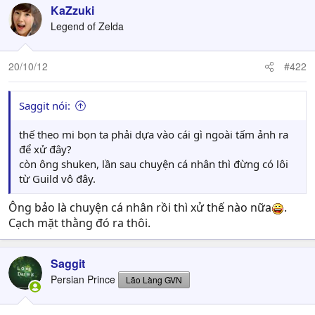
KaZzuki
Legend of Zelda
20/10/12
#422
Saggit nói:
thế theo mi bọn ta phải dựa vào cái gì ngoài tấm ảnh ra
để xử đây?
còn ông shuken, lần sau chuyện cá nhân thì đừng có lôi
từ Guild vô đây.
Ông bảo là chuyện cá nhân rồi thì xử thế nào nữa
.
Cạch mặt thằng đó ra thôi.
Saggit
Persian Prince
Lão Làng GVN