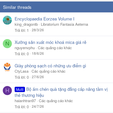
Similar threads
Encyclopaedia Eorzea Volume I
king_dragontb
Libratorium Fantasia Aeterna
28/3/26
Trả lời
1
Xưởng sản xuất móc khoá mica giá rẻ
N
nguyenvphu
Các quảng cáo khác
18/6/26
Trả lời
0
Giày phòng sạch có những ưu điểm gì
CtyLasa
Các quảng cáo khác
27/6/26
Trả lời
0
Bộ ấm chén quà tặng đẳng cấp nâng tầm vị
Multi
H
thế thương hiệu
haianhtran97
Các quảng cáo khác
24/7/26
Trả lời
0