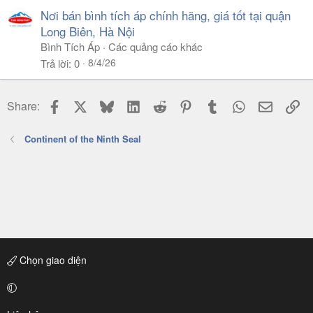
Nơi bán bình tích áp chính hãng, giá tốt tại quận
Long Biên, Hà Nội
Bình Tích Áp
Các quảng cáo khác
8/4/26
Trả lời
0
Facebook
X
Bluesky
LinkedIn
Reddit
Pinterest
Tumblr
WhatsApp
Email
Li
Share:
Continent of the Ninth Seal
Chọn giao diện