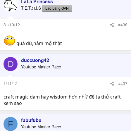
LaLa Princess
T.E.T.Я.I.S
Lão Làng GVN
31/10/12
#436
quá dữ,hâm mộ thật
duccuong42
D
Youtube Master Race
1/11/12
#437
craft magic dam hay wisdom hơn nhỉ? để ta thử craft
xem sao
fubufubu
F
Youtube Master Race