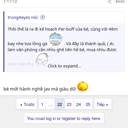
1/11/12
#440
trung4eyes nói:
Thôi thế là ra đi kế hoạch Per-buff của bé, cùng với 48m
bay nhẹ tựa lông gà
. Và đây là thành quả, ( Ai
làm văn phòng cần nhìu ghế liên hệ bé, mua nhìu được
giảm giá nha
)
Click to expand...
bé mới hành nghề jav mà giàu dữ
Trước
1
…
22
23
24
25
Tiếp
You must log in or register to reply here.