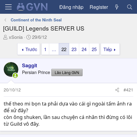
Đăng nhập
Register
Continent of the Ninth Seal
[GUILD] Legends SERVER US
T
N
xSonia
29/6/12
h
g
Trước
1
…
22
23
24
25
Tiếp
r
à
e
y
a
g
Saggit
d
ử
Persian Prince
Lão Làng GVN
s
i
t
a
20/10/12
#421
r
t
thế theo mi bọn ta phải dựa vào cái gì ngoài tấm ảnh ra
e
để xử đây?
r
còn ông shuken, lần sau chuyện cá nhân thì đừng có lôi
từ Guild vô đây.