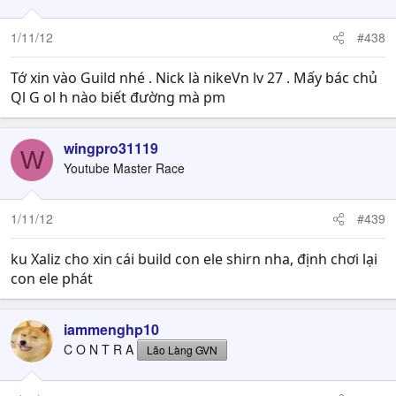
1/11/12
#438
Tớ xin vào Guild nhé . Nick là nikeVn lv 27 . Mấy bác chủ
Ql G ol h nào biết đường mà pm
wingpro31119
W
Youtube Master Race
1/11/12
#439
ku Xaliz cho xin cái build con ele shirn nha, định chơi lại
con ele phát
iammenghp10
C O N T R A
Lão Làng GVN