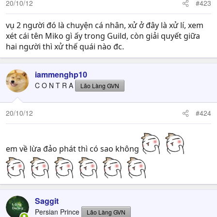
20/10/12
#423
vụ 2 người đó là chuyện cá nhân, xử ở đây là xử lí, xem
xét cái tên Miko gì ấy trong Guild, còn giải quyết giữa
hai người thì xử thế quái nào đc.
iammenghp10
C O N T R A
Lão Làng GVN
20/10/12
#424
em về lừa đảo phát thì có sao không
Saggit
Persian Prince
Lão Làng GVN