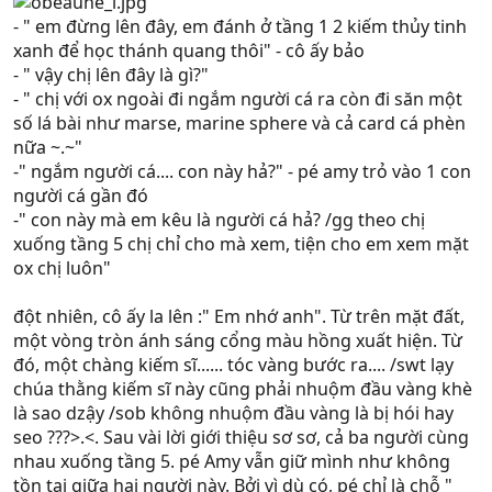
- " em đừng lên đây, em đánh ở tầng 1 2 kiếm thủy tinh
xanh để học thánh quang thôi" - cô ấy bảo
- " vậy chị lên đây là gì?"
- " chị với ox ngoài đi ngắm người cá ra còn đi săn một
số lá bài như marse, marine sphere và cả card cá phèn
nữa ~.~"
-" ngắm người cá.... con này hả?" - pé amy trỏ vào 1 con
người cá gần đó
-" con này mà em kêu là người cá hả? /gg theo chị
xuống tầng 5 chị chỉ cho mà xem, tiện cho em xem mặt
ox chị luôn"
đột nhiên, cô ấy la lên :" Em nhớ anh". Từ trên mặt đất,
một vòng tròn ánh sáng cổng màu hồng xuất hiện. Từ
đó, một chàng kiếm sĩ...... tóc vàng bước ra.... /swt lạy
chúa thằng kiếm sĩ này cũng phải nhuộm đầu vàng khè
là sao dzậy /sob không nhuộm đầu vàng là bị hói hay
seo ???>.<. Sau vài lời giới thiệu sơ sơ, cả ba người cùng
nhau xuống tầng 5. pé Amy vẫn giữ mình như không
tồn tại giữa hai người này. Bởi vì dù có, pé chỉ là chỗ "