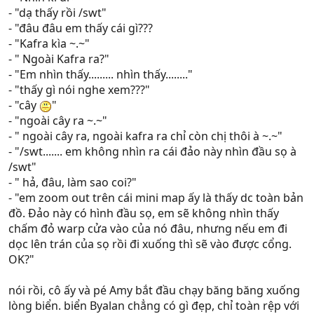
- "dạ thấy rồi /swt"
- "đâu đâu em thấy cái gì???
- "Kafra kìa ~.~"
- " Ngoài Kafra ra?"
- "Em nhìn thấy......... nhìn thấy........"
- "thấy gì nói nghe xem???"
- "cây
"
- "ngoài cây ra ~.~"
- " ngoài cây ra, ngoài kafra ra chỉ còn chị thôi à ~.~"
- "/swt....... em không nhìn ra cái đảo này nhìn đầu sọ à
/swt"
- " hả, đâu, làm sao coi?"
- "em zoom out trên cái mini map ấy là thấy dc toàn bản
đồ. Đảo này có hình đầu sọ, em sẽ không nhìn thấy
chấm đỏ warp cửa vào của nó đâu, nhưng nếu em đi
dọc lên trán của sọ rồi đi xuống thì sẽ vào được cổng.
OK?"
nói rồi, cô ấy và pé Amy bắt đầu chạy băng băng xuống
lòng biển. biển Byalan chẳng có gì đẹp, chỉ toàn rệp với