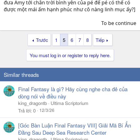
đưa Amy tới chân trời bình yên của pé để pé có thể có
được một mái ấm hạnh phúc như cô nàng linh mục ấy?]
To be continue​
Trước
1
5
6
7
8
Tiếp
You must log in or register to reply here.
Similar threads
Final Fantasy là gì? Hãy cùng nghe cha đẻ của
dòng nói về điều này
king_dragontb
Ultima Scriptorium
12/3/26
Trả lời
0
[Góc Bàn Luận Final Fantasy VIII] Giải Mã Bí Ẩn
Đằng Sau Deep Sea Research Center
king_dragontb
Ultima Scriptorium