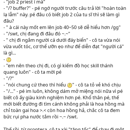
- "job 2 priest í mà"
- "/? buffer?" - pé ngớ người trước câu trả lời "hoàn toàn
lạ lẫm" này. pé đâu có biết job 2 của tu sĩ thì sẽ làm gì
đâu?
- " à cái này mốt em lên job 40~50 sẽ dễ hiểu hơn /gg"
- "/swt, chị đang đi đâu đó ~.~"
- " chị đi ngắm người cá dưới đáy biển" - cô ta vừa nói
vừa vuốt tóc, cơ thể ưỡn ẹo như để diễn đạt "người cá"
là gì...
-
- "em nên theo chị đi, có gì kiếm đồ học skill thánh
quang luôn" - cô ta mời pé
- "/?"
- "nói chung cứ theo thì hiểu
" - cô ta tỏ vẻ khó chịu
- "/..." - pé im luôn, không dám mở miệng nói nữa vì pé
biết cô ấy giàu kinh nghiệm hơn pé. Khổ thân pé, thế
mới biết đường đi tìm cánh không phải là hoa hồng mà
chỉ toàn gai hoa >.< còn hoa hồng hả, chắc cô ta đem
bức rụi pha nước tắm rồi ~.~ /swt.
Thế rồi, từ prontera, cô ta xài "tăng tốc" để chạy đi một