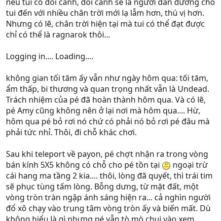
nếu tui có đôi cánh, đôi cánh sẽ là người dẫn đường cho
tui đến với nhiều chân trời mới lạ lẫm hơn, thú vị hơn.
Nhưng có lẽ, chân trời hiện tại mà tui có thể đạt được
chỉ có thể là ragnarok thôi...
Logging in.... Loading....
không gian tối tăm ấy vẫn như ngày hôm qua: tối tăm,
ẩm thấp, bi thương và quan trọng nhất vẫn là Undead.
Trách nhiệm của pé đã hoàn thành hôm qua. Và có lẽ,
pé Amy cũng không nên ở lại nơi mà hôm qua.... Hừ,
hôm qua pé bỏ rơi nó chứ có phải nó bỏ rơi pé đâu mà
phải tức nhỉ. Thôi, đi chỗ khác chơi.
Sau khi teleport về payon, pé chợt nhận ra trong vòng
bán kính 5X5 không có chỗ cho pé tồn tại
ngoại trừ
cái hang ma tầng 2 kia.... thôi, lòng đã quyết, thì trái tim
sẽ phục tùng tấm lòng. Bỗng dưng, từ mặt đất, một
vòng tròn tràn ngập ánh sáng hiện ra... cả nghìn người
đổ xô chạy vào trung tâm vòng tròn ấy và biến mất. Dù
không hiểu là gì nhưng pé vẫn tò mò chui vào xem