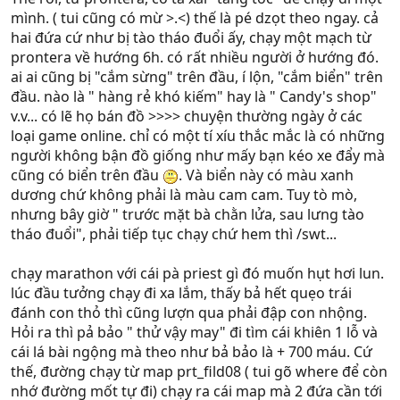
mình. ( tui cũng có mừ >.<) thế là pé dzọt theo ngay. cả
hai đứa cứ như bị tào tháo đuổi ấy, chạy một mạch từ
prontera về hướng 6h. có rất nhiều người ở hướng đó.
ai ai cũng bị "cắm sừng" trên đầu, í lộn, "cắm biển" trên
đầu. nào là " hàng rẻ khó kiếm" hay là " Candy's shop"
v.v... có lẽ họ bán đồ >>>> chuyện thường ngày ở các
loại game online. chỉ có một tí xíu thắc mắc là có những
người không bận đồ giống như mấy bạn kéo xe đẩy mà
cũng có biển trên đầu
. Và biển này có màu xanh
dương chứ không phải là màu cam cam. Tuy tò mò,
nhưng bây giờ " trước mặt bà chằn lửa, sau lưng tào
tháo đuổi", phải tiếp tục chạy chứ hem thì /swt...
chạy marathon với cái pà priest gì đó muốn hụt hơi lun.
lúc đầu tưởng chạy đi xa lắm, thấy bả hết quẹo trái
đánh con thỏ thì cũng lượn qua phải đập con nhộng.
Hỏi ra thì pả bảo " thử vậy may" đi tìm cái khiên 1 lỗ và
cái lá bài ngộng mà theo như bả bảo là + 700 máu. Cứ
thế, đường chạy từ map prt_fild08 ( tui gõ where để còn
nhớ đường mốt tự đi) chạy ra cái map mà 2 đứa cần tới