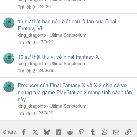
2/8/26
Trả lời
0
13 sự thật bạn nên biết nếu là fan của Final
Fantasy VII
king_dragontb
Ultima Scriptorium
17/3/26
Trả lời
0
10 sự thật thú vị về Final Fantasy X
king_dragontb
Ultima Scriptorium
24/3/26
Trả lời
2
Producer của Final Fantasy X và X-2 chia sẻ về
những tựa game PlayStation 2 mang tính cách tân
này
king_dragontb
Ultima Scriptorium
23/3/26
Trả lời
0
Facebook
X
Bluesky
LinkedIn
Reddit
Pinterest
Tumblr
WhatsApp
Email
Li
Share: