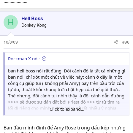
....................
Hell Boss
H
Donkey Kong
10/8/09
#96
Rockman X nói:
bạn hell boss nói rất đúng. Đôi cánh đó là tất cả những gì
bạn nói, chỉ xót một chút về việc này: cánh ở đây là một
công cụ giúp tui ( không phải Amy) bay trên bầu trời của
tự do, thoát khỏi khung trời chật hẹp của thế giới thực.
Thế nhưng, đôi cánh tui nhìn thấy là đôi cánh dẫn đường
>>>> sẽ được sự dẫn dắt bởi Priest đó >>> từ từ tìm ra
lối đi riêng cho mình. Cánh chim có rất nhiều ý nghĩa.
Click to expand...
Freedom và Guidance là 2 ý nghĩa chính cho chap 5.
Ban đầu mình định để Amy Rose trong dấu kép nhưng