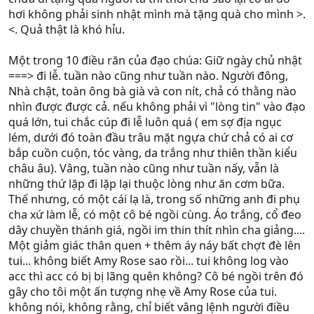
hơi không phải sinh nhật mình mà tặng quà cho mình >.
<. Quả thật là khó hỉu.
Một trong 10 điều răn của đạo chúa: Giữ ngày chủ nhật
===> đi lễ. tuần nào cũng như tuần nào. Người đông,
Nhà chật, toàn ông bà già và con nít, chả có thằng nào
nhìn được được cả. nếu không phải vì "lòng tin" vào đạo
quá lớn, tui chắc cúp đi lễ luôn quá ( em sợ địa ngục
lém, dưới đó toàn đầu trâu mặt ngựa chứ chả có ai cơ
bắp cuồn cuộn, tóc vàng, da trắng như thiên thần kiểu
châu âu). Vâng, tuần nào cũng như tuần nấy, vẫn là
những thứ lặp đi lặp lại thuộc lòng như ăn cơm bữa.
Thế nhưng, có một cái lạ là, trong số những anh đi phụ
cha xứ làm lễ, có một cô bé ngồi cùng. Áo trắng, cổ đeo
dây chuyền thánh giá, ngồi im thin thít nhìn cha giảng....
Một giảm giác thân quen + thêm áy náy bất chợt đè lên
tui... không biết Amy Rose sao rồi... tui không log vào
acc thì acc có bị bị lãng quên không? Cô bé ngồi trên đó
gây cho tôi một ấn tượng nhẹ về Amy Rose của tui.
không nói, không rằng, chỉ biết vâng lệnh người điều