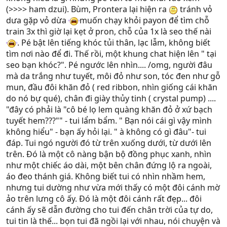
(>>>> ham dzui). Bùm, Prontera lại hiện ra
tránh vỏ
dưa gặp vỏ dừa
muốn chạy khỏi payon để tìm chỗ
train 3x thì giờ lại kẹt ở pron, chỗ của 1x là seo thế nài
. Pé bật lên tiếng khóc tủi thân, lạc lẫm, không biết
tìm nơi nào để đi. Thế rồi, một khung chat hiện lên " tại
seo bạn khóc?". Pé ngước lên nhìn.... /omg, người đâu
mà da trắng như tuyết, môi đỏ như son, tóc đen như gỗ
mun, đầu đôi khăn đỏ ( red ribbon, nhìn giống cái khăn
do nó bự qué), chân đi giày thủy tinh ( crystal pump) ....
"đây có phải là "cô bé lọ lem quàng khăn đỏ ở xứ bạch
tuyết hem???"" - tui lẩm bẩm. " Bạn nói cái gì vậy mình
không hiểu" - bạn ấy hỏi lại. " à không có gì đâu"- tui
đáp. Tui ngó người đó từ trên xuống dưới, từ dưới lên
trên. Đó là một cô nàng bận bộ đồng phục xanh, nhìn
như một chiếc áo dài, một bên chân đứng lộ ra ngoài,
áo đeo thánh giá. Không biết tui có nhìn nhầm hem,
nhưng tui dường như vừa mới thấy có một đôi cánh mờ
ảo trên lưng cô ấy. Đó là một đôi cánh rất đẹp... đôi
cánh ấy sẽ dẫn đường cho tui đến chân trời của tự do,
tui tin là thế... bọn tui đã ngồi lại với nhau, nói chuyện và