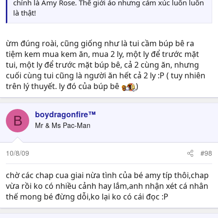
chính là Amy Rose. Thế giới ảo nhưng cảm xúc luôn luôn
là thật!
ừm đúng roài, cũng giống như là tui cầm búp bê ra
tiệm kem mua kem ăn, mua 2 ly, một ly để trước mặt
tui, một ly để trước mặt búp bê, cả 2 cùng ăn, nhưng
cuối cùng tui cũng là người ăn hết cả 2 ly :P ( tuy nhiên
trên lý thuyết. ly đó của búp bê
)
boydragonfire™
B
Mr & Ms Pac-Man
10/8/09
#98
chờ các chap cua giai nừa tình của bé amy típ thôi,chap
vừa rồi ko có nhiều cảnh hay lắm,anh nhận xét cá nhân
thế mong bé đừng dỗi,ko lại ko có cái đọc :P