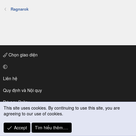
Ragnarok
Chọn giao diện
Liên hệ
Quy định và Nội quy
Privacy Policy
This site uses cookies. By continuing to use this site, you are
agreeing to our use of cookies.
Trợ giúp
R
Accept
Tìm hiểu thêm.…
S