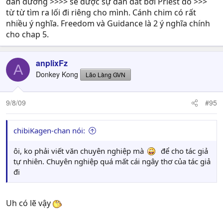
dẫn đường >>>> sẽ được sự dẫn dắt bởi Priest đó >>>
từ từ tìm ra lối đi riêng cho mình. Cánh chim có rất
nhiều ý nghĩa. Freedom và Guidance là 2 ý nghĩa chính
cho chap 5.
anplixFz
A
Donkey Kong
Lão Làng GVN
9/8/09
#95
chibiKagen-chan nói:
ôi, ko phải viết văn chuyên nghiệp mà
để cho tác giả
tự nhiên. Chuyên nghiệp quá mất cái ngây thơ của tác giả
đi
Uh có lẽ vậy