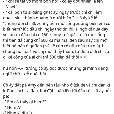
- " chị sẽ tát vỡ mồm bọn nó" - cô ấy đột nhiên la lên
- "/swt"
- " cái bọn tu sĩ đáng ghét ấy, ngày trước chỉ chị làm
quest skill thánh quang ở dưới biển." - cô ấy kể lể -
"chúng đòi chị 3k zenny tiền mở cổng xuống biển em có
biết hem? lúc đầu chị ngây thơ tin lời, ai ngờ đi qua đây
vé tàu ra đảo chỉ có 150 zenny. mà giả sử có mở cổng
thì tiền đá cũng chỉ 600 xu mà mãi đến sau này chị mới
biết nó bán ở geffen ( và sẽ còn rẻ nữa nếu trả giá). bị
chúng nó lừa 1 vố chị mới thấy thấm, từ đó trở đi chị có
đi ké cổng của ai chị trả 600 tiền đá thôi >.<"
hú hồn =.=! tưởng cô ấy đọc được những gì mình đang
nghĩ chứ... dễ quê thật....
Cô ấy dắt pé Amy đến bến tàu nhỏ ở Izlude và chỉ dẫn kĩ
lưỡng cách ra đảo. Khi đặt chân lên tới đảo rồi, cô ấy hỏi
pé:
-" Em có thấy gì hem?"
-" Hem /?"
-" Nhìn kĩ đi >"<"