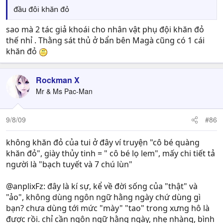
đầu đôi khăn đỏ
sao mà 2 tác giả khoái cho nhân vật phụ đội khăn đỏ
thế nhỉ . Thằng sát thủ ở bẩn bên Magà cũng có 1 cái
khăn đỏ
Rockman X
Mr & Ms Pac-Man
9/8/09
#86
không khăn đỏ của tui ở đây ví truyện "cô bé quàng
khăn đỏ", giày thủy tinh = " cô bé lọ lem", mấy chi tiết tả
người là "bạch tuyết và 7 chú lùn"
@anplixFz: đây là kí sự, kể về đời sống của "thật" và
"ảo", không dùng ngôn ngữ hằng ngày chứ dùng gì
bạn? chưa dùng tới mức "mày" "tao" trong xưng hô là
được rồi. chỉ cần ngôn ngữ hằng ngày, nhẹ nhàng, bình