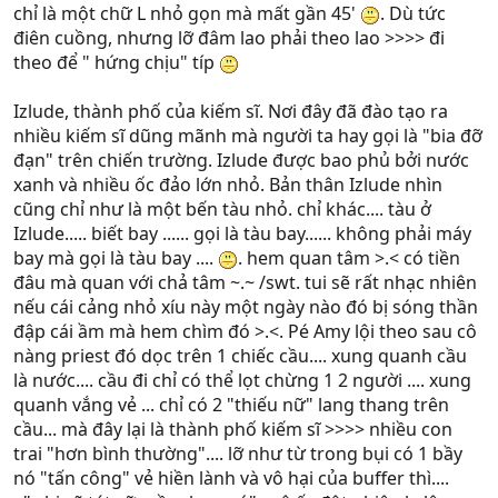
chỉ là một chữ L nhỏ gọn mà mất gần 45'
. Dù tức
điên cuồng, nhưng lỡ đâm lao phải theo lao >>>> đi
theo để " hứng chịu" típ
Izlude, thành phố của kiếm sĩ. Nơi đây đã đào tạo ra
nhiều kiếm sĩ dũng mãnh mà người ta hay gọi là "bia đỡ
đạn" trên chiến trường. Izlude được bao phủ bởi nước
xanh và nhiều ốc đảo lớn nhỏ. Bản thân Izlude nhìn
cũng chỉ như là một bến tàu nhỏ. chỉ khác.... tàu ở
Izlude..... biết bay ...... gọi là tàu bay...... không phải máy
bay mà gọi là tàu bay ....
. hem quan tâm >.< có tiền
đâu mà quan với chả tâm ~.~ /swt. tui sẽ rất nhạc nhiên
nếu cái cảng nhỏ xíu này một ngày nào đó bị sóng thần
đập cái ầm mà hem chìm đó >.<. Pé Amy lội theo sau cô
nàng priest đó dọc trên 1 chiếc cầu.... xung quanh cầu
là nước.... cầu đi chỉ có thể lọt chừng 1 2 người .... xung
quanh vắng vẻ ... chỉ có 2 "thiếu nữ" lang thang trên
cầu... mà đây lại là thành phố kiếm sĩ >>>> nhiều con
trai "hơn bình thường".... lỡ như từ trong bụi có 1 bầy
nó "tấn công" vẻ hiền lành và vô hại của buffer thì....