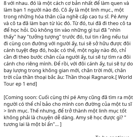
8 với nhau. đó là một cách cơ bản nhất để làm quen và
làm bạn 1 người nào đó. Cô ấy là một linh mục., một
trong những hóa thân của nghề cấp cao tu sĩ. Pé Amy
và cô ta đã làm bạn từ lúc đó. Từ đó, tui đã đi theo cô ta
để học hỏi. Dù không tin vào những gì tui đã "nhìn
thấy" hay "tưởng tượng" trước đó, tui tin rằng nếu tui
đi cùng con đường với người ấy, tui sẽ sở hữu được đôi
cánh tuyệt đẹp đó, hoặc có thể, một ngày nào đó, chỉ
cần đi theo bước chân của người ấy, tui sẽ tự tìm ra đôi
cánh cho riêng mình. Để rồi, với đôi cánh ấy, tui sẽ tự do
bay lượng trong không gian mới, chân trời mới, chân
trời của thần thoại bắc âu: Thần thoại Ragnarok.[ World
Tour ep 1 end]
[Coming soon: Cuối cùng thì pé Amy cũng đã tìm ra một
người có thể chỉ bảo cho mình con đường của một tu sĩ
> linh mục. Thế nhưng, để trở thành một linh mục tốt
không phải là chuyện dễ dàng. Amy sẽ học được gì? "
tương lai là một bí ẩn"... ]