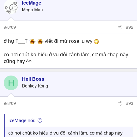
IceMage
Mega Man
9/8/09
#92
ớ hự T___T
viết đi mừ rose iu wy
có hơi chút ko hiểu ở vụ đôi cánh lắm, cơ mà chap này
cũng hay ^^
Hell Boss
H
Donkey Kong
9/8/09
#93
IceMage nói:
có hơi chút ko hiểu ở vụ đôi cánh lắm, cơ mà chap này