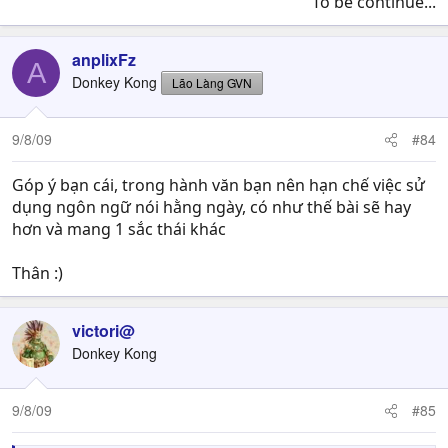
To be continue...​
anplixFz
A
Donkey Kong
Lão Làng GVN
9/8/09
#84
Góp ý bạn cái, trong hành văn bạn nên hạn chế việc sử
dụng ngôn ngữ nói hằng ngày, có như thế bài sẽ hay
hơn và mang 1 sắc thái khác
Thân :)
victori@
Donkey Kong
9/8/09
#85