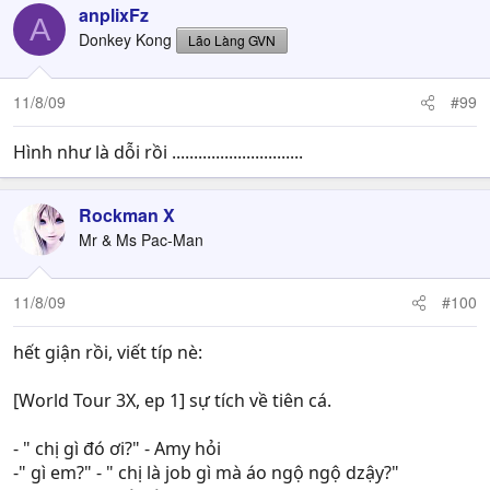
anplixFz
A
Donkey Kong
Lão Làng GVN
11/8/09
#99
Hình như là dỗi rồi ..............................
Rockman X
Mr & Ms Pac-Man
11/8/09
#100
hết giận rồi, viết típ nè:
[World Tour 3X, ep 1] sự tích về tiên cá.
- " chị gì đó ơi?" - Amy hỏi
-" gì em?" - " chị là job gì mà áo ngộ ngộ dzậy?"