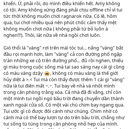
khiển. Ừ, phải rồi, do mình điều khiển hết. Amy không
có tội. Amy không xứng đáng phải chịu offline chỉ vì tui
tức thời không muốn chơi ragnarok nữa. Có lẽ, hôm
qua, tui chơi nhiều quá nên phút chốc cảm thấy mệt
không muốn chơi nữa ( không phải từ bỏ luôn à
nghen!!!). Thôi, lát nữa về nhà ngồi chơi luôn.
Gió thổi lá "vàng" rơi trên mái tóc tui... nắng "vàng" bắt
đầu rọi mạnh hơn, làm "vàng" cả con đường phố ngập
tràn những xe cộ trên đường phố... đủ rồi nghen, thiếu
gì màu trong cuộc sống mà tại sao sáng nay cái gì cũng
có màu vàng dzậy
, không có màu vàng là thế giới
hủy diệt à >.< Tui mà còn thấy được thêm 1 cái gì "vàng"
nữa là tui điên mất ~.~. Tui bay về nhà và nhốt mình
trong căn phòng trắng xóa. Cả nhà đã đi vắng, chỉ còn
một mình tui ngồi ngó bầu trời đang chuyển dần thành
xanh ngoài cửa sổ. Có một vài chú chim bay ngang qua.
Tui ước gì có được đôi cánh như chúng. Chim nhờ có
cánh mà có thể bay lượn tự do trên bầu trời, chẳng như
tui sống tù túng trong căn phòng nhỏ hẹp của mình.