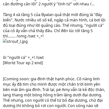
cản đường cản lối" 2 người ý "tình tứ" với nhau /...
Tầng 4 và tầng 5 của Byalan quả thật mới đúng là "đáy
biển". Nước nhiều vô số kể, ngập cả màn hình, cá bơi lội
đủ loại đúng như lời quảng cáo. Thế nhưng, "người cá"
của cô ấy vẫn chả thấy đâu. Chỉ đến lúc tới tầng 5
thì........ /omg /swt +_+!
ôi "người cá" +_+! /swt
[World Tour ep 2 end]
[Coming soon: gia đình thật hạnh phúc. Cô nàng linh
mục ấy đã tìm cho mình được một chân trời bình yên
bên mái ấm gia đình. Trái lại, pé Amy vẫn là kẻ độc thân,
lang thang một bóng hồng trầm lặng dưới đại dương.
Thế nhưng, con người có thể từ bỏ đại dương, chứ đại
dương thì không bỏ rơi con người. Con sóng nào sẽ