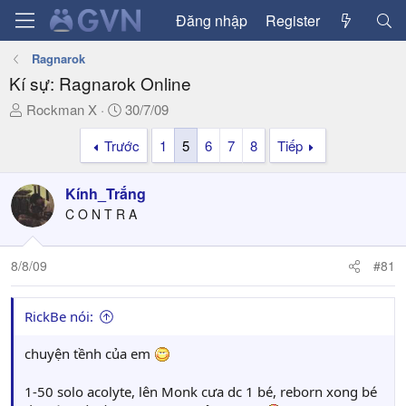
Đăng nhập
Register
Ragnarok
Kí sự: Ragnarok Online
T
N
Rockman X
30/7/09
h
g
Trước
1
5
6
7
8
Tiếp
r
à
e
y
a
g
Kính_Trắng
d
ử
C O N T R A
s
i
t
a
8/8/09
#81
r
t
RickBe nói:
e
r
chuyện tềnh của em
1-50 solo acolyte, lên Monk cưa dc 1 bé, reborn xong bé