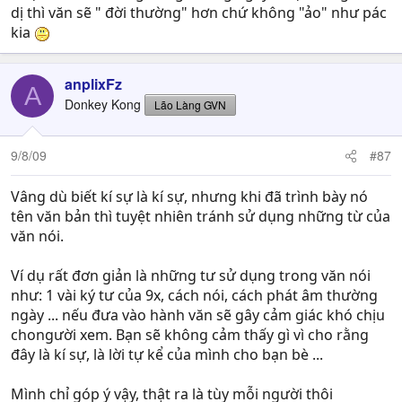
dị thì văn sẽ " đời thường" hơn chứ không "ảo" như pác
kia
anplixFz
A
Donkey Kong
Lão Làng GVN
9/8/09
#87
Vâng dù biết kí sự là kí sự, nhưng khi đã trình bày nó
tên văn bản thì tuyệt nhiên tránh sử dụng những từ của
văn nói.
Ví dụ rất đơn giản là những tư sử dụng trong văn nói
như: 1 vài ký tư của 9x, cách nói, cách phát âm thường
ngày ... nếu đưa vào hành văn sẽ gây cảm giác khó chịu
chongười xem. Bạn sẽ không cảm thấy gì vì cho rằng
đây là kí sự, là lời tự kể của mình cho bạn bè ...
Mình chỉ góp ý vậy, thật ra là tùy mỗi người thôi