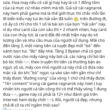
sứa. Họa may nếu có cái gì hay hay là có 1 đống tôm
của cá mực cứ nhào mình mà tới. Giả sử cái ragnarok
này hem phải game mà là thế giới thực thì chắc mỗi lần
đi biển kiểu này tui ăn hải sản đã luôn
. trên đường đi,
cô ấy có chỉ cho tôi 1 số lá bài xịn của bọn "hải sản" này.
ví dụ như card của con sâu thì + 2 nhanh nhẹn, hay card
của con thủy tức là card đắt đỏ nhất hiện nay do số
lượng cần và nhu cầu mua của người sử dụng. Mãi cho
đến tầng 3, một nàng tiên cá tuyệt đẹp mới "bò" đến
oánh bọn tui. "Bò" đấy nhé. Tầng 3 Byalan chả có giọt
nước nào cho mấy nàng này bơi cả. các nàng chỉ bò lăn
bò lóc thôi ~.~. theo truyện thì tiên cá thường bận áo
ngực vỏ sò, mấy con nhỏ người cá này chả có đứa nào
mặc cả. do khi "bò" ngực cạ vào sàn nên gần như chỉ
thấy được "đường cong" của vòng 1 chứ chả thấy được
"16+ content" trong cái game ragnarok này /swt ( tuy
nhiên khi người cá tấn công thì có thể thấy vòng 1 đung
đưa ~.~, game này có phải là 12+ như đánh giá trên
internet hem dzậy chời ~.~). Rồi, người cá đẹp, nhưng
chả lẽ cô ta chỉ ngắm thôi sao?