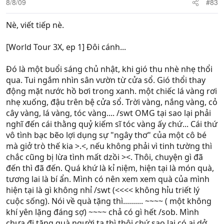
8/8/09
#83
Nè, viết tiếp nè.
[World Tour 3X, ep 1] Đôi cánh...
Đó là một buổi sáng chủ nhật, khi gió thu nhè nhẹ thổi
qua. Tui ngắm nhìn sân vườn từ cửa sổ. Gió thổi thay
động mặt nước hồ bơi trong xanh. một chiếc lá vàng rơi
nhẹ xuống, đậu trên bệ cửa sổ. Trời vàng, nắng vàng, cỏ
cây vàng, lá vàng, tóc vàng.... /swt OMG tại sao lại phải
nghĩ đến cái thằng quỷ kiếm sĩ tóc vàng ấy chứ... Cái thứ
vô tình bạc bẽo lợi dụng sự "ngây thơ" của một cô bé
mà giở trò thế kia >.<, nếu không phải vì tinh tường thì
chắc cũng bị lừa tình mất dzồi ><. Thôi, chuyện gì đã
đến thì đã đến. Quá khứ là kỉ niệm, hiện tại là món quà,
tương lai là bí ẩn. Mình có nên xem xem quà của mình
hiện tại là gì không nhỉ /swt (<<<< không hỉu triết lý
cuộc sống). Nói về quà tặng thì.......... ~~~~ ( một không
khí yên lặng đáng sợ) ~~~~ chả có gì hết /sob. Mình
chưa đi tặng quà người ta thì thôi chứ sao lại có ai dở